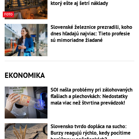
ktorý ešte aj šetrí náklady
FOTO
Slovenské železnice prezradili, koho
dnes hľadajú najviac: Tieto profesie
sú mimoriadne žiadané
EKONOMIKA
SOI našla problémy pri zálohovaných
fľašiach a plechovkách: Nedostatky
mala viac než štvrtina prevádzok!
Slovensko tvrdo dopláca na sucho:
Burzy reagujú rýchlo, kedy pocítime