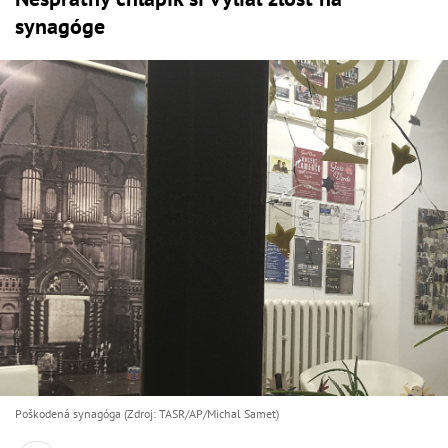
synagóge
Poškodená synagóga (Zdroj: TASR/AP/Michal Samet)