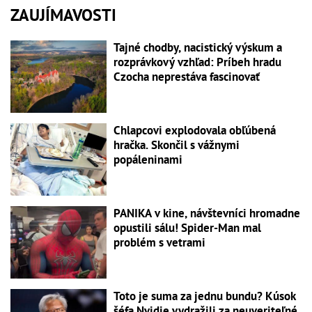
ZAUJÍMAVOSTI
Tajné chodby, nacistický výskum a
rozprávkový vzhľad: Príbeh hradu
Czocha neprestáva fascinovať
Chlapcovi explodovala obľúbená
hračka. Skončil s vážnymi
popáleninami
PANIKA v kine, návštevníci hromadne
opustili sálu! Spider-Man mal
problém s vetrami
Toto je suma za jednu bundu? Kúsok
šéfa Nvidie vydražili za neuveriteľné