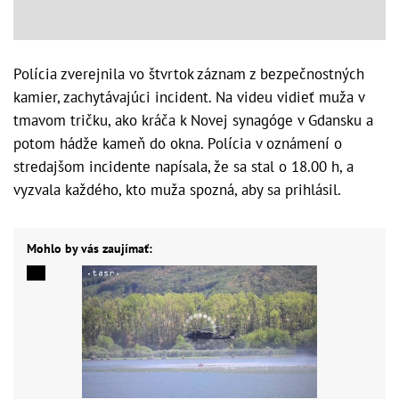
Polícia zverejnila vo štvrtok záznam z bezpečnostných
kamier, zachytávajúci incident. Na videu vidieť muža v
tmavom tričku, ako kráča k Novej synagóge v Gdansku a
potom hádže kameň do okna. Polícia v oznámení o
stredajšom incidente napísala, že sa stal o 18.00 h, a
vyzvala každého, kto muža spozná, aby sa prihlásil.
Mohlo by vás zaujímať: