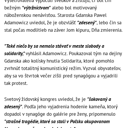
Vyšetrovatelia vypočuli svedkov a zisťujú, či bol čin
bežným
"výtržníctvom"
alebo bol motivovaný
náboženskou nenávisťou. Starosta Gdanska Pawel
Adamowicz uviedol, že je obzvlášť
"zdesený"
, lebo čin sa
stal počas modlitieb na záver Jom kipuru, Dňa zmierenia.
"Také niečo by sa nemalo stávať v meste slobody a
solidarity,"
vyhlásil Adamowicz. Poukazoval tým na dejiny
Gdanska ako kolísky hnutia Solidarita, ktoré pomohlo
zvrhnúť totalitný komunistický režim. Vyzval obyvateľov,
aby sa vo štvrtok večer zišli pred synagógou a vyjadrili
tak protest.
Svetový židovský kongres uviedol, že je
"šokovaný a
zdesený"
. Podľa jeho vyjadrenia hodenie kameňa, ktorý
dopadol v synagóge do galérie pre ženy, pripomenulo
"strašné tragédie, ktoré sa stali v Poľsku okupovanom