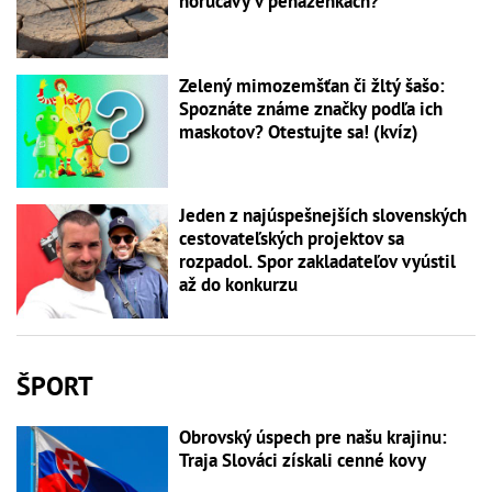
horúčavy v peňaženkách?
Zelený mimozemšťan či žltý šašo:
Spoznáte známe značky podľa ich
maskotov? Otestujte sa! (kvíz)
Jeden z najúspešnejších slovenských
cestovateľských projektov sa
rozpadol. Spor zakladateľov vyústil
až do konkurzu
ŠPORT
Obrovský úspech pre našu krajinu:
Traja Slováci získali cenné kovy