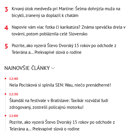
Krvavý útok medveďa pri Martine: Šelma dohrýzla muža na
bicykli, zranený sa doplazil k chatám
Napovie vám viac fotka či karikatúra? Známa speváčka drela v
továrni, potom pobláznila celé Slovensko
Pozrite, ako vyzerá Števo Dvorský 15 rokov po odchode z
Telerána a... Prekvapivé slová o rodine
NAJNOVŠIE ČLÁNKY
12:40
Nela Pocisková si splnila SEN: Wau, niečo prenádherné!
12:30
Škandál na festivale v Bratislave: Taxikár rozvážal ľudí
zdrogovaný, zostrelil policajnú motorku!
12:00
Pozrite, ako vyzerá Števo Dvorský 15 rokov po odchode z
Telerána a... Prekvapivé slová o rodine