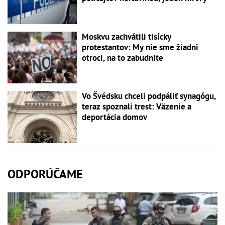
Moskvu zachvátili tisícky
protestantov: My nie sme žiadni
otroci, na to zabudnite
Vo Švédsku chceli podpáliť synagógu,
teraz spoznali trest: Väzenie a
deportácia domov
ODPORÚČAME