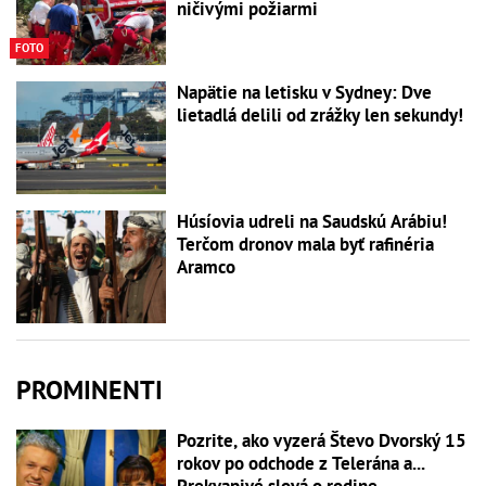
ničivými požiarmi
FOTO
Napätie na letisku v Sydney: Dve
lietadlá delili od zrážky len sekundy!
Húsíovia udreli na Saudskú Arábiu!
Terčom dronov mala byť rafinéria
Aramco
PROMINENTI
Pozrite, ako vyzerá Števo Dvorský 15
rokov po odchode z Telerána a...
Prekvapivé slová o rodine