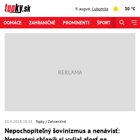
30 °C
9. august
,
Ľubomíra
DOMÁCE
ZAHRANIČNÉ
PROMINENTI
ŠPORT
ZAUJÍMAV
20.9.2018 20:55
Topky
Zahraničné
Nepochopiteľný šovinizmus a nenávisť:
Nespratný chlapík si vylial zlosť na