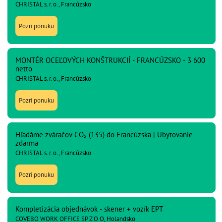
CHRISTAL s. r. o., Francúzsko
Pozri ponuku
MONTÉR OCEĽOVÝCH KONŠTRUKCIÍ - FRANCÚZSKO - 3 600
netto
CHRISTAL s. r. o., Francúzsko
Pozri ponuku
Hľadáme zváračov CO₂ (135) do Francúzska | Ubytovanie
zdarma
CHRISTAL s. r. o., Francúzsko
Pozri ponuku
Kompletizácia objednávok - skener + vozík EPT
COVEBO WORK OFFICE SP Z O O, Holandsko