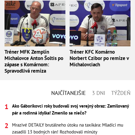
Tréner MFK Zemplín
Tréner KFC Komárno
Michalovce Anton Šoltis po
Norbert Czibor po remíze v
zápase s Komárnom:
Michalovciach
Spravodlivá remíza
NAJČÍTANEJŠIE
3 DNI
TÝŽDEŇ
Ako Gáboríkovci roky budovali svoj verejný obraz: Zamilovaný
pár a rodinná idylka! Zmenilo sa niečo?
Mrazivé DETAILY brutálneho útoku na taxikára: Mladíci mu
zasadili 13 bodných rán! Rozhodovali minúty