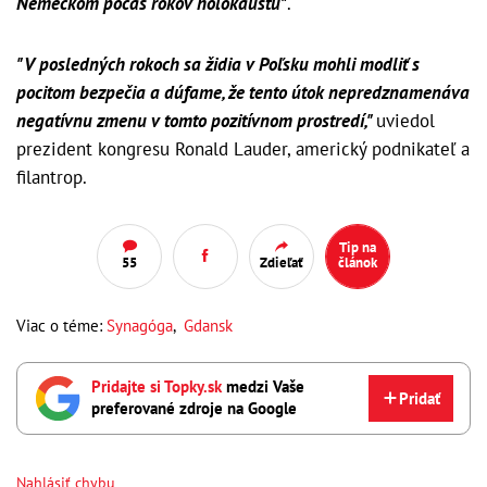
Nemeckom počas rokov holokaustu"
.
"V posledných rokoch sa židia v Poľsku mohli modliť s
pocitom bezpečia a dúfame, že tento útok nepredznamenáva
negatívnu zmenu v tomto pozitívnom prostredí,"
uviedol
prezident kongresu Ronald Lauder, americký podnikateľ a
filantrop.
Tip na
55
Zdieľať
článok
Viac o téme:
Synagóga
,
Gdansk
Pridajte si Topky.sk
medzi Vaše
Pridať
preferované zdroje na Google
Nahlásiť chybu