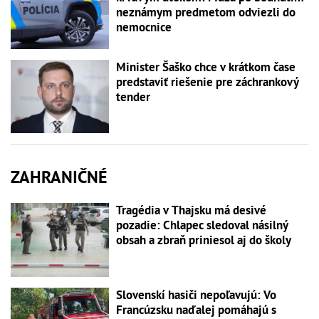
neznámym predmetom odviezli do
nemocnice
Minister Šaško chce v krátkom čase
predstaviť riešenie pre záchrankový
tender
ZAHRANIČNÉ
Tragédia v Thajsku má desivé
pozadie: Chlapec sledoval násilný
obsah a zbraň priniesol aj do školy
Slovenskí hasiči nepoľavujú: Vo
Francúzsku naďalej pomáhajú s