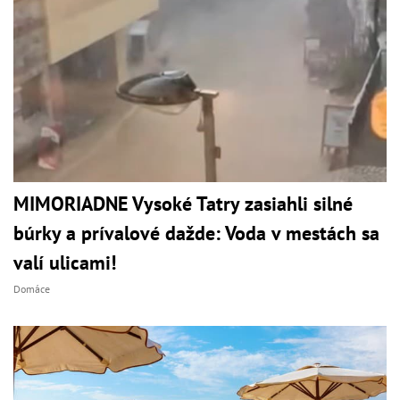
MIMORIADNE Vysoké Tatry zasiahli silné
búrky a prívalové dažde: Voda v mestách sa
valí ulicami!
Domáce