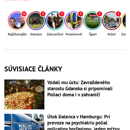
16
3
3
3
7
2
Najčítanejšie
Domáce
Zahraničné
Prominenti
Šport
Krimi
Zaují
SÚVISIACE ČLÁNKY
Vzdali mu úctu: Zavraždeného
starostu Gdanska si pripomínali
Poliaci doma i v zahraničí
Útok šialenca v Hamburgu: Pri
prevoze na psychiatriu polial
policajtov horľavinou, jeden mŕtvy