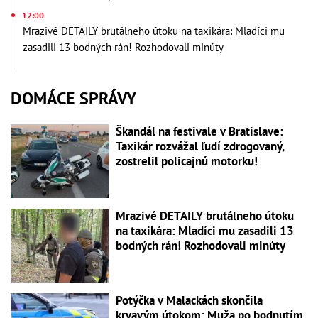
12:00
Mrazivé DETAILY brutálneho útoku na taxikára: Mladíci mu
zasadili 13 bodných rán! Rozhodovali minúty
DOMÁCE SPRÁVY
Škandál na festivale v Bratislave:
Taxikár rozvážal ľudí zdrogovaný,
zostrelil policajnú motorku!
Mrazivé DETAILY brutálneho útoku
na taxikára: Mladíci mu zasadili 13
bodných rán! Rozhodovali minúty
Potýčka v Malackách skončila
krvavým útokom: Muža po bodnutím