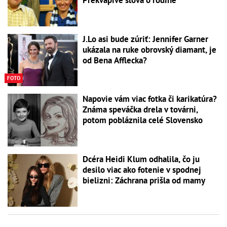
J.Lo asi bude zúriť: Jennifer Garner
ukázala na ruke obrovský diamant, je
od Bena Afflecka?
FOTO
Napovie vám viac fotka či karikatúra?
Známa speváčka drela v továrni,
potom pobláznila celé Slovensko
Dcéra Heidi Klum odhalila, čo ju
desilo viac ako fotenie v spodnej
bielizni: Záchrana prišla od mamy