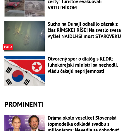
cesty: Turistov evakuovali
VRTUĽNÍKOM
Sucho na Dunaji odhalilo zázrak z
čias RÍMSKEJ RÍŠE! Na svetlo sveta
vyšiel NAJDLHŠÍ most STAROVEKU
FOTO
Otvorený spor o dialóg s KĽDR:
Juhokórejskí ministri sa nezhodli,
vládu čakajú nepríjemnosti
PROMINENTI
Dráma okolo veselice! Slovenská
topmodelka odkladá svadbu s
milionárom: Nevedia sa dohodnúť