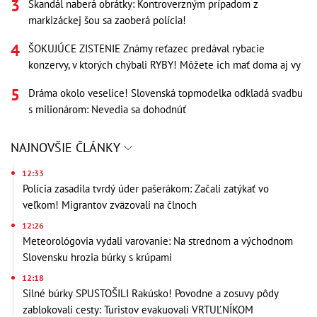
Škandál naberá obrátky: Kontroverzným prípadom z
markizáckej šou sa zaoberá polícia!
ŠOKUJÚCE ZISTENIE Známy reťazec predával rybacie
konzervy, v ktorých chýbali RYBY! Môžete ich mať doma aj vy
Dráma okolo veselice! Slovenská topmodelka odkladá svadbu
s milionárom: Nevedia sa dohodnúť
NAJNOVŠIE ČLÁNKY
12:33
Polícia zasadila tvrdý úder pašerákom: Začali zatýkať vo
veľkom! Migrantov zväzovali na člnoch
12:26
Meteorológovia vydali varovanie: Na strednom a východnom
Slovensku hrozia búrky s krúpami
12:18
Silné búrky SPUSTOŠILI Rakúsko! Povodne a zosuvy pôdy
zablokovali cesty: Turistov evakuovali VRTUĽNÍKOM