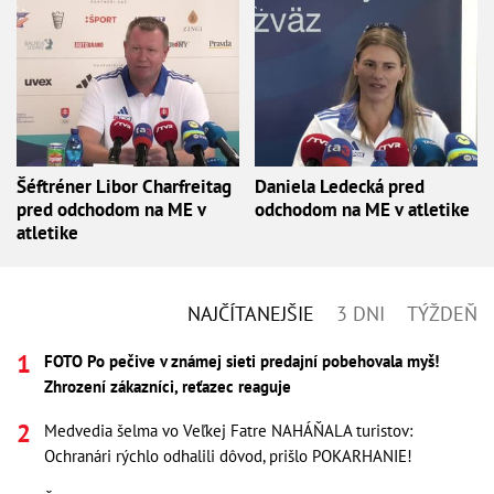
Šéftréner Libor Charfreitag
Daniela Ledecká pred
pred odchodom na ME v
odchodom na ME v atletike
atletike
NAJČÍTANEJŠIE
3 DNI
TÝŽDEŇ
FOTO Po pečive v známej sieti predajní pobehovala myš!
Zhrození zákazníci, reťazec reaguje
Medvedia šelma vo Veľkej Fatre NAHÁŇALA turistov:
Ochranári rýchlo odhalili dôvod, prišlo POKARHANIE!