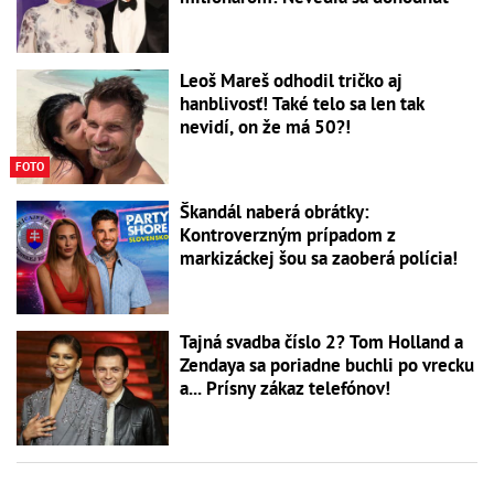
Leoš Mareš odhodil tričko aj
hanblivosť! Také telo sa len tak
nevidí, on že má 50?!
FOTO
Škandál naberá obrátky:
Kontroverzným prípadom z
markizáckej šou sa zaoberá polícia!
Tajná svadba číslo 2? Tom Holland a
Zendaya sa poriadne buchli po vrecku
a... Prísny zákaz telefónov!