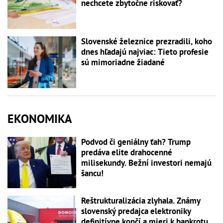
nechcete zbytočne riskovať?
Slovenské železnice prezradili, koho
dnes hľadajú najviac: Tieto profesie
sú mimoriadne žiadané
EKONOMIKA
Podvod či geniálny ťah? Trump
predáva elite drahocenné
milisekundy. Bežní investori nemajú
šancu!
Reštrukturalizácia zlyhala. Známy
slovenský predajca elektroniky
definitívne končí a mieri k bankrotu