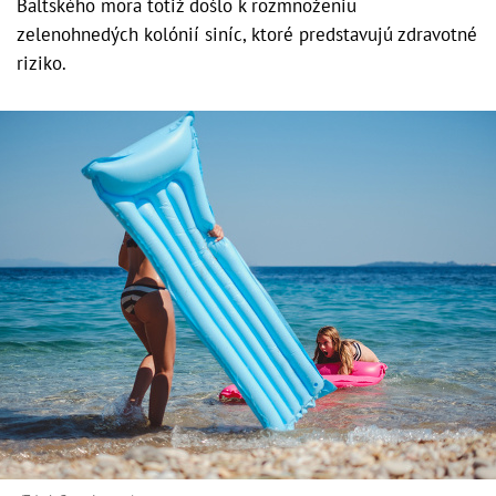
Baltského mora totiž došlo k rozmnoženiu
zelenohnedých kolónií siníc, ktoré predstavujú zdravotné
riziko.