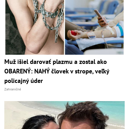
Muž išiel darovať plazmu a zostal ako
OBARENÝ: NAHÝ človek v strope, veľký
policajný úder
Zahraničné