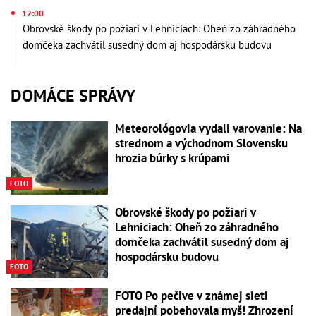
12:00
Obrovské škody po požiari v Lehniciach: Oheň zo záhradného
domčeka zachvátil susedný dom aj hospodársku budovu
DOMÁCE SPRÁVY
Meteorológovia vydali varovanie: Na
strednom a východnom Slovensku
hrozia búrky s krúpami
FOTO
Obrovské škody po požiari v
Lehniciach: Oheň zo záhradného
domčeka zachvátil susedný dom aj
hospodársku budovu
FOTO
FOTO Po pečive v známej sieti
predajní pobehovala myš! Zhrození