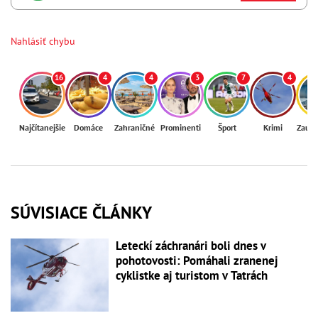
Nahlásiť chybu
16
4
4
3
7
4
Najčítanejšie
Domáce
Zahraničné
Prominenti
Šport
Krimi
Zaují
SÚVISIACE ČLÁNKY
Leteckí záchranári boli dnes v
pohotovosti: Pomáhali zranenej
cyklistke aj turistom v Tatrách