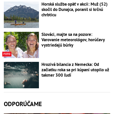
Horská služba opäť v akcii: Muž (52)
skočil do Dunajca, poranil si krčnú
chrbticu
Slováci, majte sa na pozore:
Varovanie meteorológov, horúčavy
vystriedajú búrky
FOTO
Hrozivá bilancia z Nemecka: Od
začiatku roka sa pri kúpaní utopilo už
takmer 300 ľudí
ODPORÚČAME