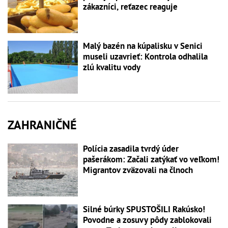
zákazníci, reťazec reaguje
Malý bazén na kúpalisku v Senici
museli uzavrieť: Kontrola odhalila
zlú kvalitu vody
ZAHRANIČNÉ
Polícia zasadila tvrdý úder
pašerákom: Začali zatýkať vo veľkom!
Migrantov zväzovali na člnoch
Silné búrky SPUSTOŠILI Rakúsko!
Povodne a zosuvy pôdy zablokovali