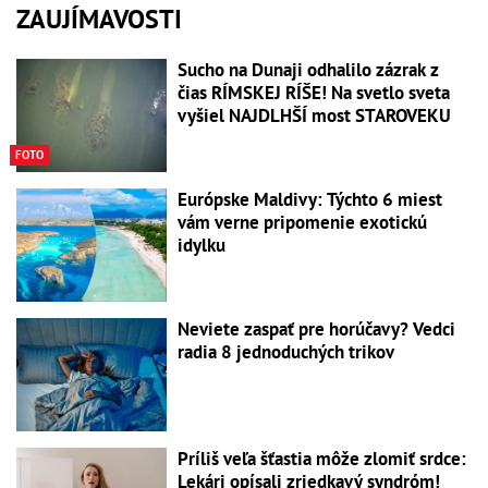
ZAUJÍMAVOSTI
Sucho na Dunaji odhalilo zázrak z
čias RÍMSKEJ RÍŠE! Na svetlo sveta
vyšiel NAJDLHŠÍ most STAROVEKU
FOTO
Európske Maldivy: Týchto 6 miest
vám verne pripomenie exotickú
idylku
Neviete zaspať pre horúčavy? Vedci
radia 8 jednoduchých trikov
Príliš veľa šťastia môže zlomiť srdce:
Lekári opísali zriedkavý syndróm!