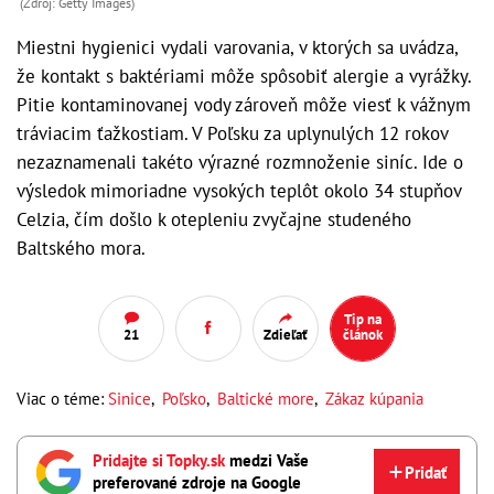
(Zdroj: Getty Images)
Miestni hygienici vydali varovania, v ktorých sa uvádza,
že kontakt s baktériami môže spôsobiť alergie a vyrážky.
Pitie kontaminovanej vody zároveň môže viesť k vážnym
tráviacim ťažkostiam. V Poľsku za uplynulých 12 rokov
nezaznamenali takéto výrazné rozmnoženie siníc. Ide o
výsledok mimoriadne vysokých teplôt okolo 34 stupňov
Celzia, čím došlo k otepleniu zvyčajne studeného
Baltského mora.
Tip na
21
Zdieľať
článok
Viac o téme:
Sinice
,
Poľsko
,
Baltické more
,
Zákaz kúpania
Pridajte si Topky.sk
medzi Vaše
Pridať
preferované zdroje na Google