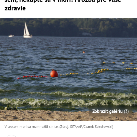
zdravie
Zobraziť galériu
(3)
V teplom mori sa rozmnožili sinice. (Zdroj: SITA/AP/Czarek Sokolowski)