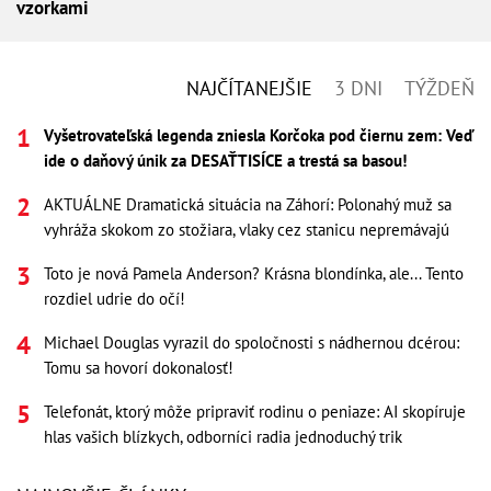
vzorkami
NAJČÍTANEJŠIE
3 DNI
TÝŽDEŇ
Vyšetrovateľská legenda zniesla Korčoka pod čiernu zem: Veď
ide o daňový únik za DESAŤTISÍCE a trestá sa basou!
AKTUÁLNE Dramatická situácia na Záhorí: Polonahý muž sa
vyhráža skokom zo stožiara, vlaky cez stanicu nepremávajú
Toto je nová Pamela Anderson? Krásna blondínka, ale... Tento
rozdiel udrie do očí!
Michael Douglas vyrazil do spoločnosti s nádhernou dcérou:
Tomu sa hovorí dokonalosť!
Telefonát, ktorý môže pripraviť rodinu o peniaze: AI skopíruje
hlas vašich blízkych, odborníci radia jednoduchý trik