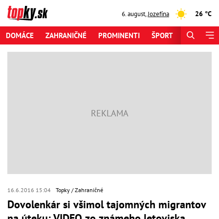
26 °C
6. august
,
Jozefína
DOMÁCE
ZAHRANIČNÉ
PROMINENTI
ŠPORT
ZAUJÍMAV
16.6.2016 15:04
Topky
Zahraničné
Dovolenkár si všimol tajomných migrantov
na úteku: VIDEO zo známeho letoviska