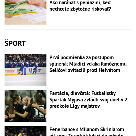
Ako narábať s peniazmi, keď
nechcete zbytočne riskovať?
ŠPORT
Prvá podmienka za postupom
splnená: Mladíci vďaka famóznemu
Seličovi zvíťazili proti Helvétom
Fantázia, dievčatá: Futbalistky
Spartak Myjava zvládli svoj duel v 2.
predkole Ligy majstrov
Fenerbahce s Milanom Škriniarom
víťazne: Turecký klub si do odvety