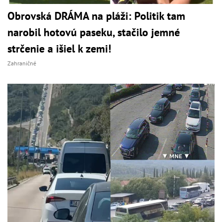
Obrovská DRÁMA na pláži: Politik tam
narobil hotovú paseku, stačilo jemné
strčenie a išiel k zemi!
Zahraničné