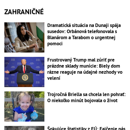
ZAHRANIČNÉ
Dramatická situácia na Dunaji spája
susedov: Orbánová telefonovala s
Blanárom a Tarabom o urgentnej
pomoci
Frustrovaný Trump mal zúriť pre
prázdne sklady munície: Biely dom
rázne reaguje na údajné nezhody vo
velení
Trojročná Briella sa chcela len pohrať:
O niekoľko minút bojovala o život
Šokujúce štatistiky z EÚ: Fajčenie nás