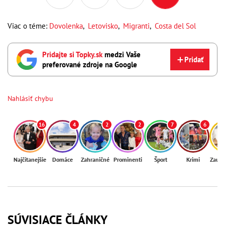
Viac o téme:
Dovolenka
,
Letovisko
,
Migranti
,
Costa del Sol
Pridajte si Topky.sk
medzi Vaše
Pridať
preferované zdroje na Google
Nahlásiť chybu
16
4
2
2
7
6
Najčítanejšie
Domáce
Zahraničné
Prominenti
Šport
Krimi
Zaují
SÚVISIACE ČLÁNKY