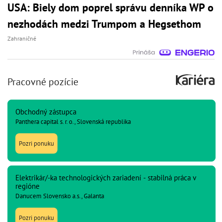
USA: Biely dom poprel správu denníka WP o
nezhodách medzi Trumpom a Hegsethom
Zahraničné
Pracovné pozície
Obchodný zástupca
Panthera capital s. r. o., Slovenská republika
Pozri ponuku
Elektrikár/-ka technologických zariadení - stabilná práca v
regióne
Danucem Slovensko a.s., Galanta
Pozri ponuku