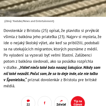
(Zdroj: Youtube/News and Entertainment)
Dovolenkár z Bristolu (25) opísal, že plavidlo si prvýkrát
všimla z balkóna jeho priateľka (23). Najprv si myslela, že
ide o nejaký školský výlet, ale keď sa priblížili, podobali
sa na utekajúcich migrantov, ktorých poznáme z médií.
Po vylodení sa vyzerali byť veľmi šťastní. Zaľúbenci
potom z balkóna sledovali, ako sa posádka rozpŕchla
v diaľke.
„Vidieť niečo také bolo naozaj šokujúce. Nikdy som
nič také nezažil. Počul som, že sa to deje inde, ale nie toľko
v Španielsku,“
priznal dovolenkár z Bristolu pre britské
médiá.
Tip na
22
Zdieľať
článok