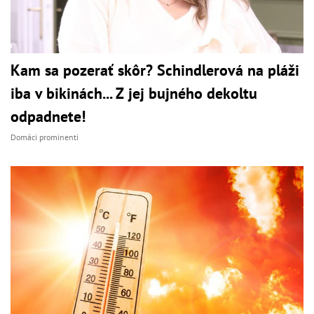
Kam sa pozerať skôr? Schindlerová na pláži
iba v bikinách... Z jej bujného dekoltu
odpadnete!
Domáci prominenti