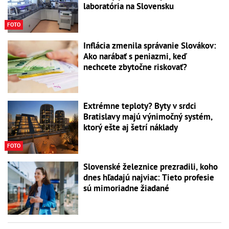
laboratória na Slovensku
FOTO
Inflácia zmenila správanie Slovákov:
Ako narábať s peniazmi, keď
nechcete zbytočne riskovať?
Extrémne teploty? Byty v srdci
Bratislavy majú výnimočný systém,
ktorý ešte aj šetrí náklady
FOTO
Slovenské železnice prezradili, koho
dnes hľadajú najviac: Tieto profesie
sú mimoriadne žiadané