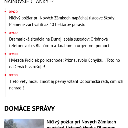
NAJNOVŠIE ČLÁNKY
09:20
Ničivý požiar pri Nových Zámkoch napáchal tisícové škody:
Plamene zachvátili až 40 hektárov porastu
09:09
Dramatická situácia na Dunaji spája susedov: Orbánová
telefonovala s Blanárom a Tarabom o urgentnej pomoci
09:00
Hviezda Prcičiek po rozchode: Priznal svoju úchylku... Toto ho
na ženách vzrušuje!
09:00
Tieto vety môžu zničiť aj pevný vzťah! Odborníčka radí, čím ich
nahradiť
DOMÁCE SPRÁVY
Ničivý požiar pri Nových Zámkoch
napáchal tisícové škody: Plamene