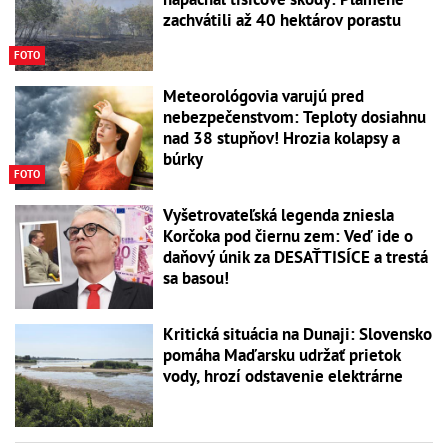
zachvátili až 40 hektárov porastu
FOTO
Meteorológovia varujú pred
nebezpečenstvom: Teploty dosiahnu
nad 38 stupňov! Hrozia kolapsy a
búrky
FOTO
Vyšetrovateľská legenda zniesla
Korčoka pod čiernu zem: Veď ide o
daňový únik za DESAŤTISÍCE a trestá
sa basou!
Kritická situácia na Dunaji: Slovensko
pomáha Maďarsku udržať prietok
vody, hrozí odstavenie elektrárne