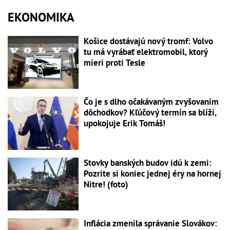
EKONOMIKA
Košice dostávajú nový tromf: Volvo
tu má vyrábať elektromobil, ktorý
mieri proti Tesle
Čo je s dlho očakávaným zvyšovaním
dôchodkov? Kľúčový termín sa blíži,
upokojuje Erik Tomáš!
Stovky banských budov idú k zemi:
Pozrite si koniec jednej éry na hornej
Nitre! (foto)
Inflácia zmenila správanie Slovákov: