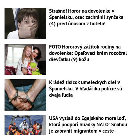
Strašné! Horor na dovolenke v
Španielsku, otec zachránil synčeka
(4) pred únosom z hotela!
FOTO Hororový zážitok rodiny na
dovolenke: Opaľovací krém rozožral
dievčatku (9) kožu
Krádež tisícok umeleckých diel v
Španielsku: V hľadáčiku polície sú
dvaja ľudia
USA vyslali do Egejského mora loď,
ktorá podporí hliadky NATO: Snahou
je zabrániť migrantom v ceste