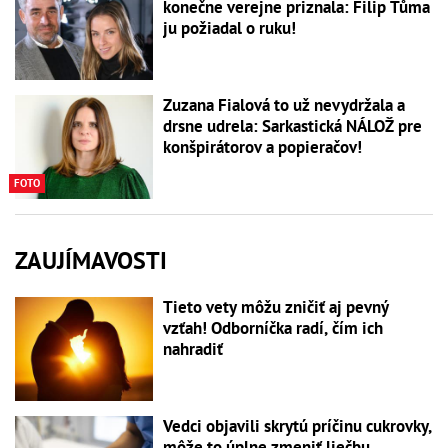
konečne verejne priznala: Filip Tůma
ju požiadal o ruku!
Zuzana Fialová to už nevydržala a
drsne udrela: Sarkastická NÁLOŽ pre
konšpirátorov a popieračov!
FOTO
ZAUJÍMAVOSTI
Tieto vety môžu zničiť aj pevný
vzťah! Odborníčka radí, čím ich
nahradiť
Vedci objavili skrytú príčinu cukrovky,
môže to úplne zmeniť liečbu