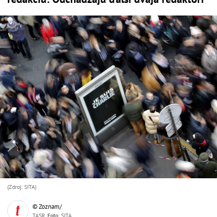
(Zdroj: SITA)
© Zoznam/
TASR,
Foto
: SITA