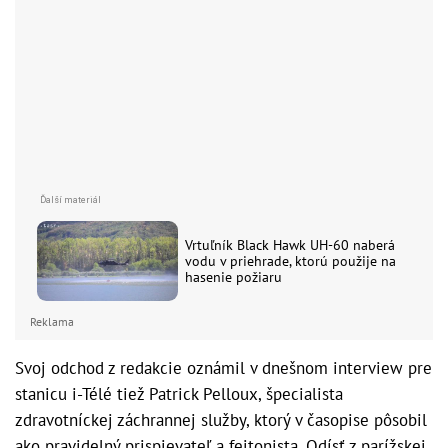
Vrtuľník Black Hawk UH-60 naberá
vodu v priehrade, ktorú použije na
hasenie požiaru
Reklama
Svoj odchod z redakcie oznámil v dnešnom interview pre
stanicu i-Télé tiež Patrick Pelloux, špecialista
zdravotníckej záchrannej služby, ktorý v časopise pôsobil
ako pravidelný prispievateľ a fejtonista. Odísť z parížskej