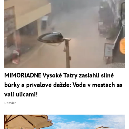
MIMORIADNE Vysoké Tatry zasiahli silné
búrky a prívalové dažde: Voda v mestách sa
valí ulicami!
Domáce