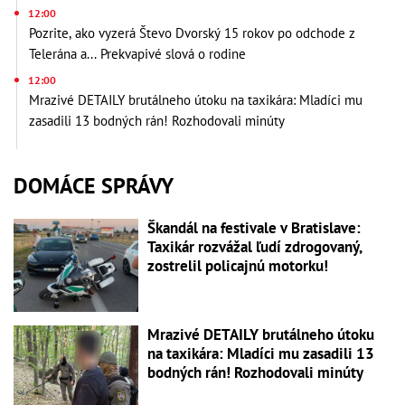
12:00
Pozrite, ako vyzerá Števo Dvorský 15 rokov po odchode z
Telerána a... Prekvapivé slová o rodine
12:00
Mrazivé DETAILY brutálneho útoku na taxikára: Mladíci mu
zasadili 13 bodných rán! Rozhodovali minúty
DOMÁCE SPRÁVY
Škandál na festivale v Bratislave:
Taxikár rozvážal ľudí zdrogovaný,
zostrelil policajnú motorku!
Mrazivé DETAILY brutálneho útoku
na taxikára: Mladíci mu zasadili 13
bodných rán! Rozhodovali minúty