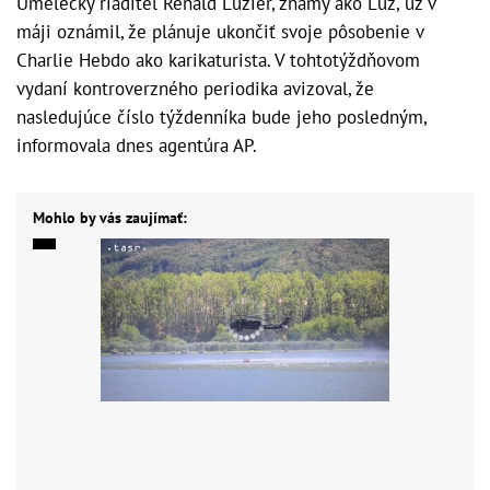
Umelecký riaditeľ Rénald Luzier, známy ako Luz, už v
máji oznámil, že plánuje ukončiť svoje pôsobenie v
Charlie Hebdo ako karikaturista. V tohtotýždňovom
vydaní kontroverzného periodika avizoval, že
nasledujúce číslo týždenníka bude jeho posledným,
informovala dnes agentúra AP.
Mohlo by vás zaujímať: