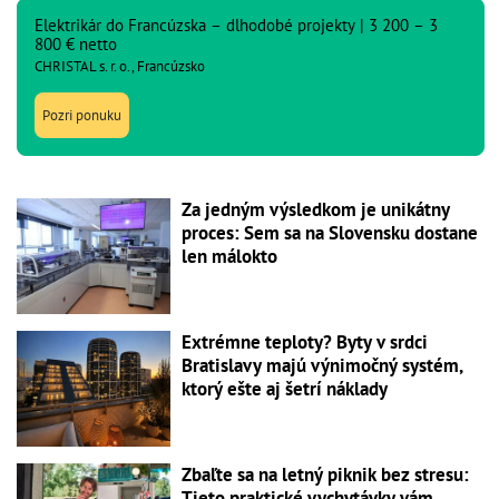
Elektrikár do Francúzska – dlhodobé projekty | 3 200 – 3
800 € netto
CHRISTAL s. r. o., Francúzsko
Pozri ponuku
Za jedným výsledkom je unikátny
proces: Sem sa na Slovensku dostane
len málokto
Extrémne teploty? Byty v srdci
Bratislavy majú výnimočný systém,
ktorý ešte aj šetrí náklady
Zbaľte sa na letný piknik bez stresu:
Tieto praktické vychytávky vám