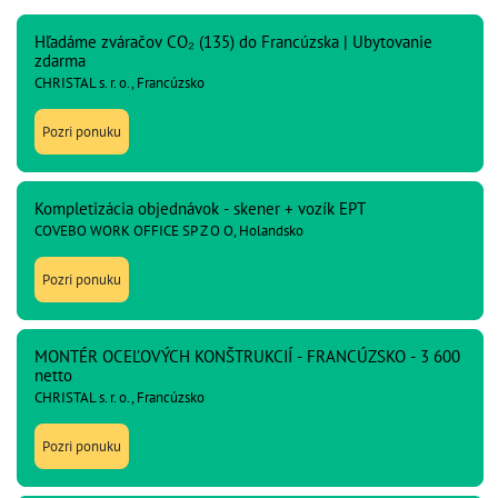
Hľadáme zváračov CO₂ (135) do Francúzska | Ubytovanie
zdarma
CHRISTAL s. r. o., Francúzsko
Pozri ponuku
Kompletizácia objednávok - skener + vozík EPT
COVEBO WORK OFFICE SP Z O O, Holandsko
Pozri ponuku
MONTÉR OCEĽOVÝCH KONŠTRUKCIÍ - FRANCÚZSKO - 3 600
netto
CHRISTAL s. r. o., Francúzsko
Pozri ponuku