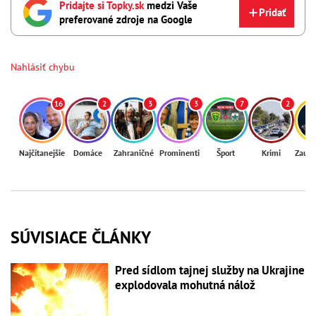
Pridajte si Topky.sk
medzi Vaše
Pridať
preferované zdroje na Google
Nahlásiť chybu
16
2
3
3
7
2
Najčítanejšie
Domáce
Zahraničné
Prominenti
Šport
Krimi
Zaují
SÚVISIACE ČLÁNKY
Pred sídlom tajnej služby na Ukrajine
explodovala mohutná nálož