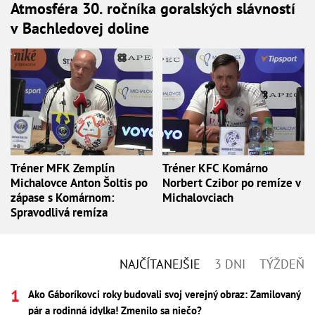
Atmosféra 30. ročníka goralských slávností
v Bachledovej doline
Tréner MFK Zemplín
Tréner KFC Komárno
Michalovce Anton Šoltis po
Norbert Czibor po remíze v
zápase s Komárnom:
Michalovciach
Spravodlivá remíza
NAJČÍTANEJŠIE
3 DNI
TÝŽDEŇ
Ako Gáboríkovci roky budovali svoj verejný obraz: Zamilovaný
pár a rodinná idylka! Zmenilo sa niečo?