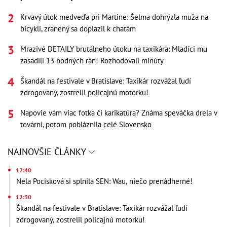
Krvavý útok medveďa pri Martine: Šelma dohrýzla muža na
bicykli, zranený sa doplazil k chatám
Mrazivé DETAILY brutálneho útoku na taxikára: Mladíci mu
zasadili 13 bodných rán! Rozhodovali minúty
Škandál na festivale v Bratislave: Taxikár rozvážal ľudí
zdrogovaný, zostrelil policajnú motorku!
Napovie vám viac fotka či karikatúra? Známa speváčka drela v
továrni, potom pobláznila celé Slovensko
NAJNOVŠIE ČLÁNKY
12:40
Nela Pocisková si splnila SEN: Wau, niečo prenádherné!
12:30
Škandál na festivale v Bratislave: Taxikár rozvážal ľudí
zdrogovaný, zostrelil policajnú motorku!