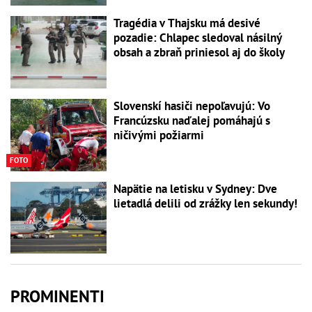
Tragédia v Thajsku má desivé
pozadie: Chlapec sledoval násilný
obsah a zbraň priniesol aj do školy
Slovenskí hasiči nepoľavujú: Vo
Francúzsku naďalej pomáhajú s
ničivými požiarmi
FOTO
Napätie na letisku v Sydney: Dve
lietadlá delili od zrážky len sekundy!
PROMINENTI