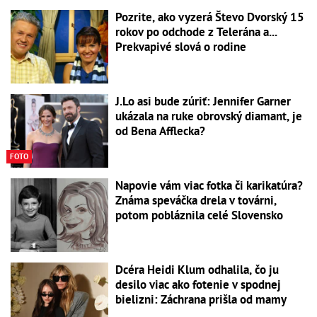
Pozrite, ako vyzerá Števo Dvorský 15
rokov po odchode z Telerána a...
Prekvapivé slová o rodine
J.Lo asi bude zúriť: Jennifer Garner
ukázala na ruke obrovský diamant, je
od Bena Afflecka?
FOTO
Napovie vám viac fotka či karikatúra?
Známa speváčka drela v továrni,
potom pobláznila celé Slovensko
Dcéra Heidi Klum odhalila, čo ju
desilo viac ako fotenie v spodnej
bielizni: Záchrana prišla od mamy