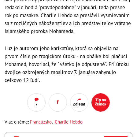
redakcie hodlá "pravdepodobne" v januári, teda presne
rok po masakre. Charlie Hebdo sa preslávil vysmievaním
sa z rozličných náboženstiev a ich predstaviteľov vrátane
islamského proroka Mohameda.
Luz je autorom jeho karikatúry, ktorá sa objavila na
prvom čísle po tragickom útoku - na obálke bol plačúci
Mohamed, hovoriaci, že "všetko je odpustené". Pri útoku
dvojice ozbrojených moslimov 7. januára zahynulo
celkovo 12 ľudí.
Tip na
7
Zdieľať
článok
Viac o téme:
Francúzsko
,
Charlie Hebdo