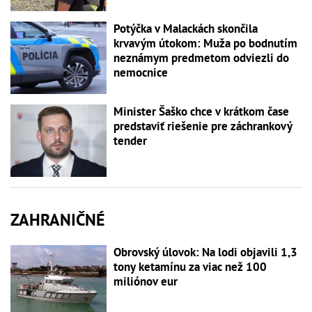
Potýčka v Malackách skončila
krvavým útokom: Muža po bodnutím
neznámym predmetom odviezli do
nemocnice
Minister Šaško chce v krátkom čase
predstaviť riešenie pre záchrankový
tender
ZAHRANIČNÉ
Obrovský úlovok: Na lodi objavili 1,3
tony ketamínu za viac než 100
miliónov eur