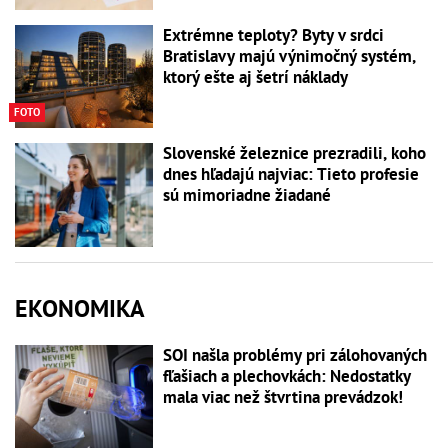
Extrémne teploty? Byty v srdci
Bratislavy majú výnimočný systém,
ktorý ešte aj šetrí náklady
FOTO
Slovenské železnice prezradili, koho
dnes hľadajú najviac: Tieto profesie
sú mimoriadne žiadané
EKONOMIKA
SOI našla problémy pri zálohovaných
fľašiach a plechovkách: Nedostatky
mala viac než štvrtina prevádzok!