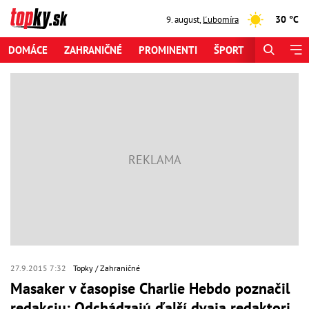
30 °C
9. august
,
Ľubomíra
DOMÁCE
ZAHRANIČNÉ
PROMINENTI
ŠPORT
ZAUJÍMAV
27.9.2015 7:32
Topky
Zahraničné
Masaker v časopise Charlie Hebdo poznačil
redakciu: Odchádzajú ďalší dvaja redaktori