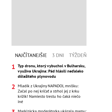
NAJČÍTANEJŠIE
3 DNI
TÝŽDEŇ
Typ dronu, ktorý vybuchol v Bulharsku,
využíva Ukrajina: Pád hlásili neďaleko
dôležitého plynovodu
Mladík z Ukrajiny NAPADOL mníšku:
Začal po nej kričať a strhol jej z krku
krížik! Namiesto trestu ho čaká niečo
iné
Markizácka moderátorka ukázala mamu: