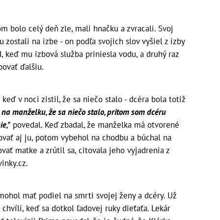
m bolo celý deň zle, mali hnačku a zvracali. Svoj
u zostali na izbe - on podľa svojich slov vyšiel z izby
, keď mu izbová služba priniesla vodu, a druhý raz
povať ďalšiu.
 keď v noci zistil, že sa niečo stalo - dcéra bola totiž
 na manželku, že sa niečo stalo, pritom som dcéru
ie,"
povedal. Keď zbadal, že manželka má otvorené
živovať aj ju, potom vybehol na chodbu a búchal na
vať matke a zrútil sa, citovala jeho vyjadrenia z
inky.cz.
ohol mať podiel na smrti svojej ženy a dcéry. Už
 chvíli, keď sa dotkol ľadovej ruky dieťaťa. Lekár