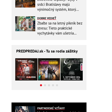
srdci Bratislavy majú
výnimočný systém, ktorý
ešte aj šetrí náklady
DOBRE VEDIEŤ
Zbaľte sa na letný piknik bez
stresu: Tieto praktické
vychytávky vám ušetria
miesto v batohu!
PREDPREDAJ
.sk - Tu sa rodia zážitky
PARTNERSKÉ VZŤAHY