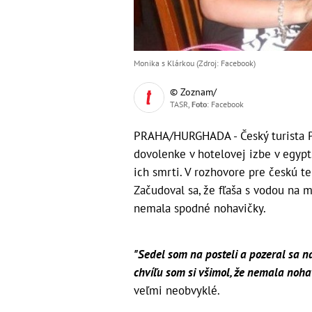
Monika s Klárkou (Zdroj: Facebook)
© Zoznam/
TASR,
Foto
: Facebook
PRAHA/HURGHADA - Český turista Pe
dovolenke v hotelovej izbe v egypt
ich smrti. V rozhovore pre českú t
Začudoval sa, že fľaša s vodou na 
nemala spodné nohavičky.
"Sedel som na posteli a pozeral sa n
chvíľu som si všimol, že nemala nohav
veľmi neobvyklé.