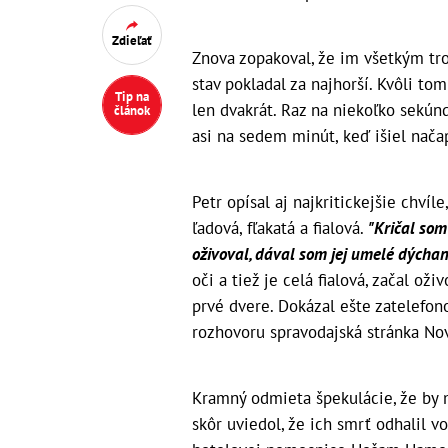
Zdieľať
Znova zopakoval, že im všetkým tro
stav pokladal za najhorší. Kvôli tom
Tip na
len dvakrát. Raz na niekoľko sekúnd
článok
asi na sedem minút, keď išiel nača
Petr opísal aj najkritickejšie chvíle,
ľadová, fľakatá a fialová.
"Kričal som
oživoval, dával som jej umelé dýchan
oči a tiež je celá fialová, začal o
prvé dvere. Dokázal ešte zatelefono
rozhovoru spravodajská stránka Nov
Kramný odmieta špekulácie, že by m
skôr uviedol, že ich smrť odhalil vo