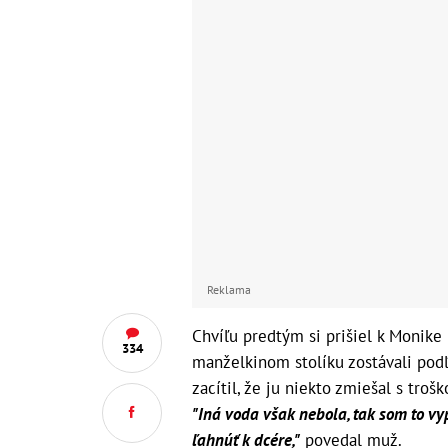
Reklama
Chvíľu predtým si prišiel k Monike 
334
manželkinom stolíku zostávali podľ
zacítil, že ju niekto zmiešal s trošk
"Iná voda však nebola, tak som to vyp
ľahnúť k dcére,"
povedal muž.