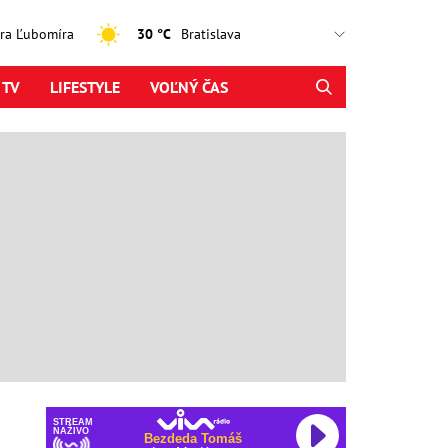
jtra Ľubomíra
30 °C
 TV
LIFESTYLE
VOĽNÝ ČAS
STREAM
NAŽIVO
Bezdeda Tomáš