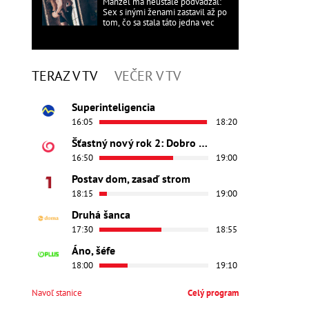
Manžel ma neustále podvádzal:
Sex s inými ženami zastavil až po
tom, čo sa stala táto jedna vec
TERAZ V TV
VEČER V TV
Superinteligencia
16:05
18:20
Šťastný nový rok 2: Dobro došli
16:50
19:00
Postav dom, zasaď strom
18:15
19:00
Druhá šanca
17:30
18:55
Áno, šéfe
18:00
19:10
Navoľ stanice
Celý program