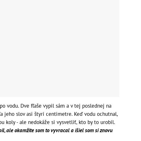
po vodu. Dve fľaše vypil sám a v tej poslednej na
a jeho slov asi štyri centimetre. Keď vodu ochutnal,
ou koly - ale nedokáže si vysvetliť, kto by to urobil.
il, ale okamžite som to vyvracal a išiel som si znovu