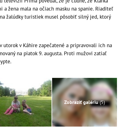
elevízii Prima povedal, že je čudné, že Klárka
i a žena mala na očiach masku na spanie. Riaditeľ
 žalúdky turistiek musel pôsobiť silný jed, ktorý
v utorok v Káhire zapečatené a pripravovali ich na
ovaný na piatok 9. augusta. Proti mužovi zatiaľ
gypte.
Zobraziť galériu
(5)