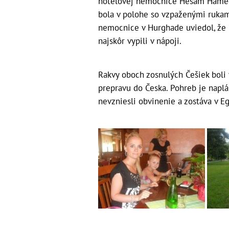
hotelovej nemocnice Hešam Hamed t
bola v polohe so vzpaženými rukam
nemocnice v Hurghade uviedol, že na
najskôr vypili v nápoji.
Rakvy oboch zosnulých Češiek boli 
prepravu do Česka. Pohreb je naplán
nevzniesli obvinenie a zostáva v E