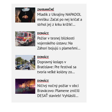
ZAHRANIČNÉ
Mladík z Ukrajiny NAPADOL
mníšku: Začal po nej kričať a
strhol jej z krku krížik!
Namiesto trestu ho čaká
DOMÁCE
niečo iné
Požiar v tesnej blízkosti
vojenského ústavu: Na
Záhorí bojujú s plameňmi
desiatky hasičov
DOMÁCE
Dopravný kolaps v
Bratislave: Pre festival sa
tvoria veľké kolóny zo
všetkých smerov
DOMÁCE
Ničivý nočný požiar v obci
Braväcovo: Plamene zničili
DESAŤ stavieb! Vyhlásili
MIMORIADNU situáciu