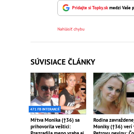
Pridajte si Topky.sk
medzi Vaše p
Nahlásiť chybu
SÚVISIACE ČLÁNKY
471 FB INTERAKCIÍ
Mŕtva Monika (†36) sa
Rodina zavraždene
prihovorila veštici:
Moniky (†36) verí 
Prezradila meno vraha aj
Petrovu nevinu: Čo