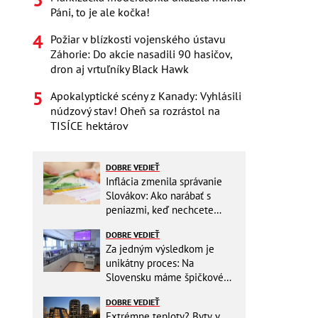
Páni, to je ale kočka!
Požiar v blízkosti vojenského ústavu
Záhorie: Do akcie nasadili 90 hasičov,
dron aj vrtuľníky Black Hawk
Apokalyptické scény z Kanady: Vyhlásili
núdzový stav! Oheň sa rozrástol na
TISÍCE hektárov
DOBRE VEDIEŤ
Inflácia zmenila správanie
Slovákov: Ako narábať s
peniazmi, keď nechcete
zbytočne riskovať?
DOBRE VEDIEŤ
Za jedným výsledkom je
unikátny proces: Na
Slovensku máme špičkové
pracovisko
DOBRE VEDIEŤ
Extrémne teploty? Byty v