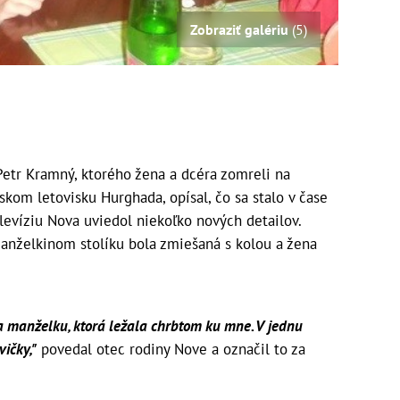
Zobraziť galériu
(5)
tr Kramný, ktorého žena a dcéra zomreli na
skom letovisku Hurghada, opísal, čo sa stalo v čase
elevíziu Nova uviedol niekoľko nových detailov.
manželkinom stolíku bola zmiešaná s kolou a žena
a manželku, ktorá ležala chrbtom ku mne. V jednu
ičky,"
povedal otec rodiny Nove a označil to za