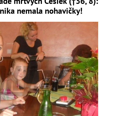
pade mŕtvych Češiek (†36, 8):
nika nemala nohavičky!