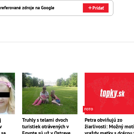
referované zdroje na Google
Pridať
FOTO
j
Truhly s telami dvoch
Petra obviňujú zo
v
turistiek otrávených v
žiarlivosti: Možný mot
 sa
Egypte sú už v Ostrave
vraždy matky s dcérou 