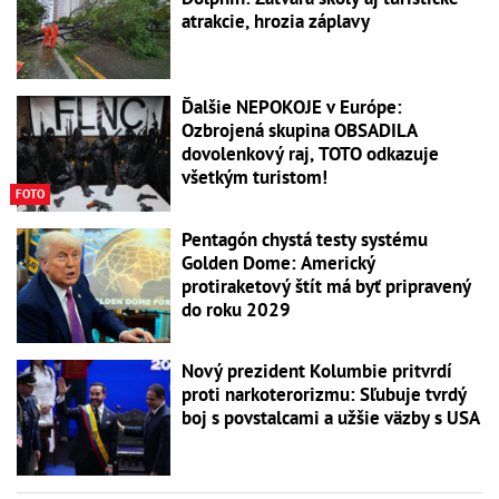
atrakcie, hrozia záplavy
Ďalšie NEPOKOJE v Európe:
Ozbrojená skupina OBSADILA
dovolenkový raj, TOTO odkazuje
všetkým turistom!
FOTO
Pentagón chystá testy systému
Golden Dome: Americký
protiraketový štít má byť pripravený
do roku 2029
Nový prezident Kolumbie pritvrdí
proti narkoterorizmu: Sľubuje tvrdý
boj s povstalcami a užšie väzby s USA