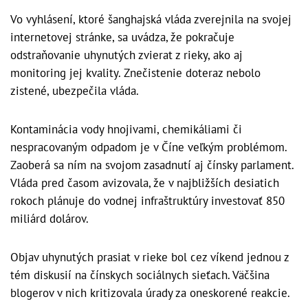
Vo vyhlásení, ktoré šanghajská vláda zverejnila na svojej
internetovej stránke, sa uvádza, že pokračuje
odstraňovanie uhynutých zvierat z rieky, ako aj
monitoring jej kvality. Znečistenie doteraz nebolo
zistené, ubezpečila vláda.
Kontaminácia vody hnojivami, chemikáliami či
nespracovaným odpadom je v Číne veľkým problémom.
Zaoberá sa ním na svojom zasadnutí aj čínsky parlament.
Vláda pred časom avizovala, že v najbližších desiatich
rokoch plánuje do vodnej infraštruktúry investovať 850
miliárd dolárov.
Objav uhynutých prasiat v rieke bol cez víkend jednou z
tém diskusií na čínskych sociálnych sieťach. Väčšina
blogerov v nich kritizovala úrady za oneskorené reakcie.