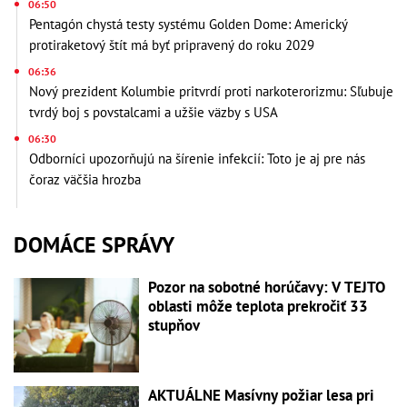
06:50
Pentagón chystá testy systému Golden Dome: Americký
protiraketový štít má byť pripravený do roku 2029
06:36
Nový prezident Kolumbie pritvrdí proti narkoterorizmu: Sľubuje
tvrdý boj s povstalcami a užšie väzby s USA
06:30
Odborníci upozorňujú na šírenie infekcií: Toto je aj pre nás
čoraz väčšia hrozba
DOMÁCE SPRÁVY
Pozor na sobotné horúčavy: V TEJTO
oblasti môže teplota prekročiť 33
stupňov
AKTUÁLNE Masívny požiar lesa pri