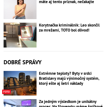
máte aj tento príznak, nečakajte
Korytnačka kriminálnik: Leo skončil
za mrežami, TOTO bol dôvod!
DOBRÉ SPRÁVY
Extrémne teploty? Byty v srdci
Bratislavy majú výnimočný systém,
ktorý ešte aj šetrí náklady
FOTO
Za jedným výsledkom je unikátny
proces: Na Slovensku máme špičkové