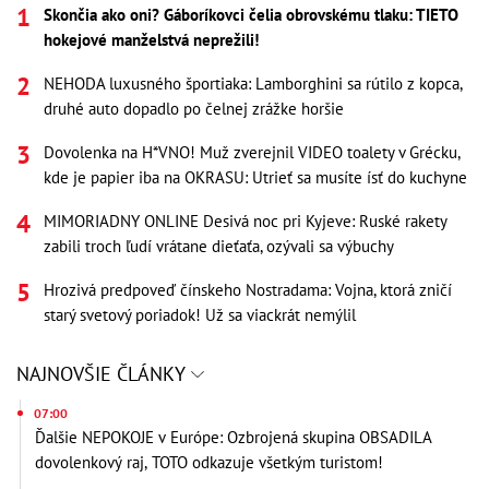
Skončia ako oni? Gáboríkovci čelia obrovskému tlaku: TIETO
hokejové manželstvá neprežili!
NEHODA luxusného športiaka: Lamborghini sa rútilo z kopca,
druhé auto dopadlo po čelnej zrážke horšie
Dovolenka na H*VNO! Muž zverejnil VIDEO toalety v Grécku,
kde je papier iba na OKRASU: Utrieť sa musíte ísť do kuchyne
MIMORIADNY ONLINE Desivá noc pri Kyjeve: Ruské rakety
zabili troch ľudí vrátane dieťaťa, ozývali sa výbuchy
Hrozivá predpoveď čínskeho Nostradama: Vojna, ktorá zničí
starý svetový poriadok! Už sa viackrát nemýlil
NAJNOVŠIE ČLÁNKY
07:00
Ďalšie NEPOKOJE v Európe: Ozbrojená skupina OBSADILA
dovolenkový raj, TOTO odkazuje všetkým turistom!