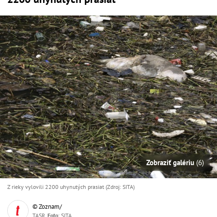
Zobraziť galériu
(6)
Z rieky vylovili 2200 uhynutých prasiat (Zdroj: SITA)
© Zoznam/
TASR,
Foto
: SITA