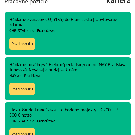
Pracovné pozície
Hľadáme zváračov CO₂ (135) do Francúzska | Ubytovanie
zdarma
CHRISTAL s. r. o., Francúzsko
Pozri ponuku
Hľadáme nového/vú Elektrošpecialistu/tku pre NAY Bratislava
Tuhovská. Neváhaj a pridaj sa k nám.
NAY a.s., Bratislava
Pozri ponuku
Elektrikár do Francúzska – dlhodobé projekty | 3 200 – 3
800 € netto
CHRISTAL s. r. o., Francúzsko
Pozri ponuku