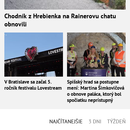
Chodník z Hrebienka na Rainerovu chatu
obnovili
V Bratislave sa začal 5.
Spišský hrad sa postupne
ročník festivalu Lovestream
mení: Martina Šimkovičová
o obnove paláca, ktorý bol
spočiatku neprístupný
NAJČÍTANEJŠIE
3 DNI
TÝŽDEŇ