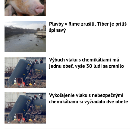
Plavby v Ríme zrušili, Tiber je príliš
špinavý
Výbuch vlaku s chemikáliami má
jednu obeť, vyše 30 ľudí sa zranilo
Vykoľajenie vlaku s nebezpečnými
chemikáliami si vyžiadalo dve obete