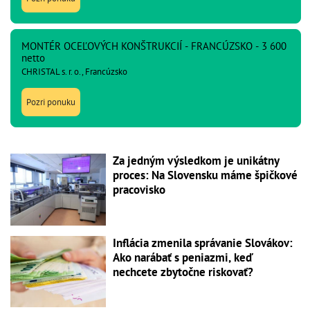
MONTÉR OCEĽOVÝCH KONŠTRUKCIÍ - FRANCÚZSKO - 3 600
netto
CHRISTAL s. r. o., Francúzsko
Pozri ponuku
Za jedným výsledkom je unikátny
proces: Na Slovensku máme špičkové
pracovisko
Inflácia zmenila správanie Slovákov:
Ako narábať s peniazmi, keď
nechcete zbytočne riskovať?