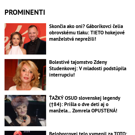
PROMINENTI
Skončia ako oni? Gáboríkovci čelia
obrovskému tlaku: TIETO hokejové
manželstvá neprežili!
Bolestivé tajomstvo Zdeny
Studenkovej: V mladosti podstúpila
interrupciu!
ŤAŽKÝ OSUD slovenskej legendy
(†84): Prišla o dve deti aj o
manžela... Zomrela OPUSTENÁ!
Belohorcovej telo vymenil za TOTO: