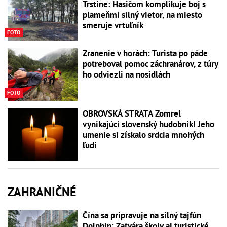
Trstíne: Hasičom komplikuje boj s
plameňmi silný vietor, na miesto
smeruje vrtuľník
FOTO
Zranenie v horách: Turista po páde
potreboval pomoc záchranárov, z túry
ho odviezli na nosidlách
FOTO
OBROVSKÁ STRATA Zomrel
vynikajúci slovenský hudobník! Jeho
umenie si získalo srdcia mnohých
ľudí
ZAHRANIČNÉ
Čína sa pripravuje na silný tajfún
Dolphin: Zatvára školy aj turistické