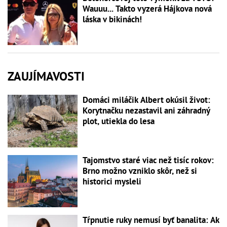
Wauuu... Takto vyzerá Hájkova nová
láska v bikinách!
ZAUJÍMAVOSTI
Domáci miláčik Albert okúsil život:
Korytnačku nezastavil ani záhradný
plot, utiekla do lesa
Tajomstvo staré viac než tisíc rokov:
Brno možno vzniklo skôr, než si
historici mysleli
Tŕpnutie ruky nemusí byť banalita: Ak