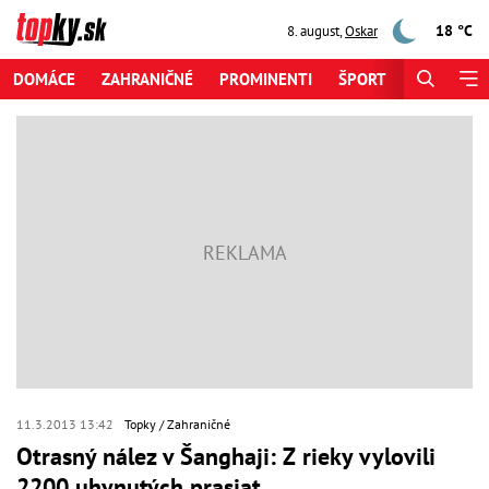
18 °C
8. august
,
Oskar
DOMÁCE
ZAHRANIČNÉ
PROMINENTI
ŠPORT
ZAUJÍMAV
11.3.2013 13:42
Topky
Zahraničné
Otrasný nález v Šanghaji: Z rieky vylovili
2200 uhynutých prasiat