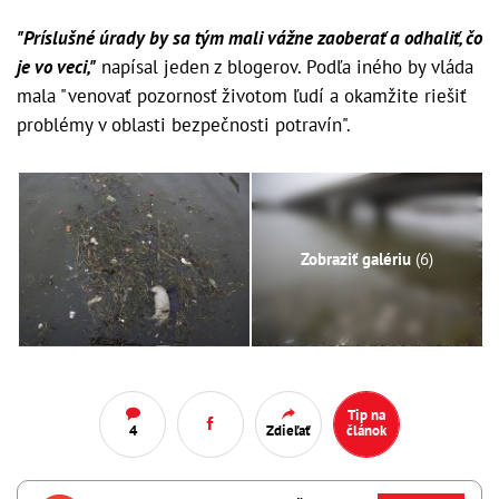
"Príslušné úrady by sa tým mali vážne zaoberať a odhaliť, čo
je vo veci,"
napísal jeden z blogerov. Podľa iného by vláda
mala "venovať pozornosť životom ľudí a okamžite riešiť
problémy v oblasti bezpečnosti potravín".
Zobraziť galériu
(6)
Tip na
4
Zdieľať
článok