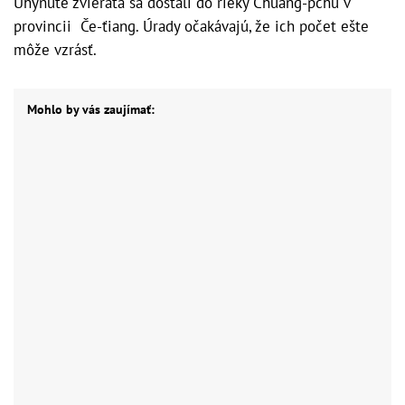
Uhynuté zvieratá sa dostali do rieky Chuang-pchu v
provincii Če-ťiang. Úrady očakávajú, že ich počet ešte
môže vzrásť.
Mohlo by vás zaujímať: