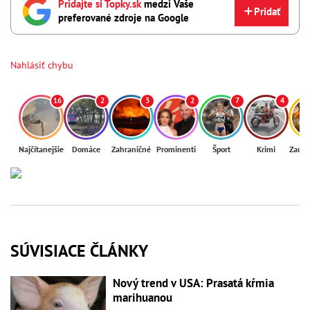
Pridajte si Topky.sk
medzi Vaše
Pridať
preferované zdroje na Google
Nahlásiť chybu
16
2
3
2
7
4
Najčítanejšie
Domáce
Zahraničné
Prominenti
Šport
Krimi
Zaují
SÚVISIACE ČLÁNKY
Nový trend v USA: Prasatá kŕmia
marihuanou