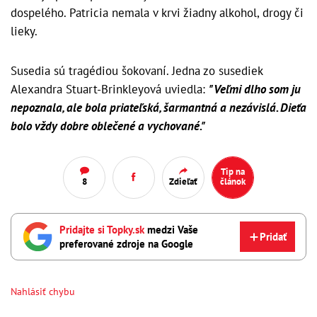
dospelého. Patricia nemala v krvi žiadny alkohol, drogy či
lieky.
Susedia sú tragédiou šokovaní. Jedna zo susediek
Alexandra Stuart-Brinkleyová uviedla:
"Veľmi dlho som ju
nepoznala, ale bola priateľská, šarmantná a nezávislá. Dieťa
bolo vždy dobre oblečené a vychované."
Tip na
8
Zdieľať
článok
Pridajte si Topky.sk
medzi Vaše
Pridať
preferované zdroje na Google
Nahlásiť chybu