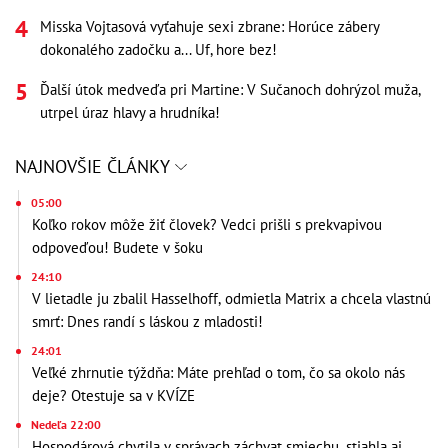
Misska Vojtasová vyťahuje sexi zbrane: Horúce zábery
dokonalého zadočku a... Uf, hore bez!
Ďalší útok medveďa pri Martine: V Sučanoch dohrýzol muža,
utrpel úraz hlavy a hrudníka!
NAJNOVŠIE ČLÁNKY
05:00
Koľko rokov môže žiť človek? Vedci prišli s prekvapivou
odpoveďou! Budete v šoku
24:10
V lietadle ju zbalil Hasselhoff, odmietla Matrix a chcela vlastnú
smrť: Dnes randí s láskou z mladosti!
24:01
Veľké zhrnutie týždňa: Máte prehľad o tom, čo sa okolo nás
deje? Otestuje sa v KVÍZE
Nedeľa 22:00
Hospodárová chytila v správach záchvat smiechu, stiahla aj