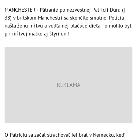
MANCHESTER - Pátranie po nezvestnej Patricii Duru (†
38) v britskom Manchestri sa skončilo smutne. Polícia
našla ženu mŕtvu a vedľa nej plačúce dieťa. To mohlo byť
pri mŕtvej matke aj štyri dni!
O Patriciu sa začal strachovať jej brat v Nemecku, keď