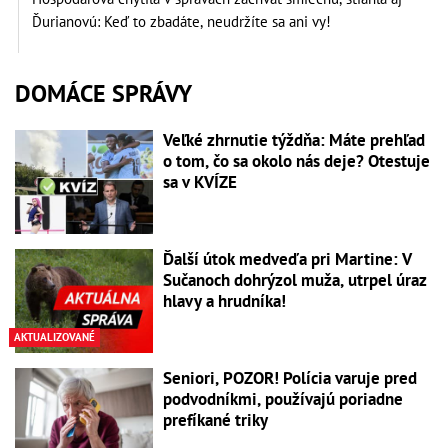
Ďurianovú: Keď to zbadáte, neudržíte sa ani vy!
DOMÁCE SPRÁVY
Veľké zhrnutie týždňa: Máte prehľad
o tom, čo sa okolo nás deje? Otestuje
sa v KVÍZE
Ďalší útok medveďa pri Martine: V
Sučanoch dohrýzol muža, utrpel úraz
hlavy a hrudníka!
AKTUALIZOVANÉ
Seniori, POZOR! Polícia varuje pred
podvodníkmi, používajú poriadne
prefíkané triky