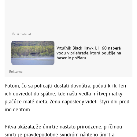
Vrtuľník Black Hawk UH-60 naberá
vodu v priehrade, ktorú použije na
hasenie požiaru
Reklama
Potom, čo sa policajti dostali dovnútra, počuli krik. Ten
ich doviedol do spálne, kde našli vedľa mŕtvej matky
plačúce malé dieťa. Ženu naposledy videli štyri dni pred
incidentom.
Pitva ukázala, že úmrtie nastalo prirodzene, príčinou
smrti je pravdepodobne syndróm náhleho úmrtia