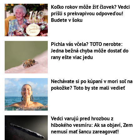
Koľko rokov môže žiť človek? Vedci
prišli s prekvapivou odpoveďou!
Budete v šoku
Pichla vás včela? TOTO nerobte:
Jedna bežná chyba môže dostať do
rany ešte viac jedu
Nechávate si po kúpaní v mori soľ na
pokožke? Toto by ste mali vedieť
Vedci varujú pred hrozbou z
hlbokého vesmíru: Ak sa objaví, Zem
nemusí mať šancu zareagovať!