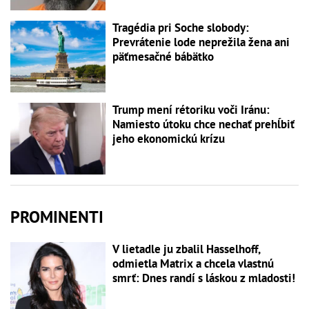
Tragédia pri Soche slobody:
Prevrátenie lode neprežila žena ani
päťmesačné bábätko
Trump mení rétoriku voči Iránu:
Namiesto útoku chce nechať prehĺbiť
jeho ekonomickú krízu
PROMINENTI
V lietadle ju zbalil Hasselhoff,
odmietla Matrix a chcela vlastnú
smrť: Dnes randí s láskou z mladosti!