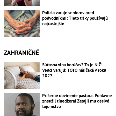
Polícia varuje seniorov pred
podvodníkmi: Tieto triky používajú
najčastejšie
ZAHRANIČNÉ
Súčasná vlna horúčav? To je NIČ!
Vedci varujú: TOTO nás čaká v roku
2027
Príšerné obvinenie pastora: Pohlavne
zneužil tínedžera! Zatajil mu desivé
tajomstvo