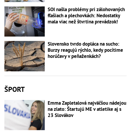
SOI našla problémy pri zálohovaných
fľašiach a plechovkách: Nedostatky
mala viac než štvrtina prevádzok!
Slovensko tvrdo dopláca na sucho:
Burzy reagujú rýchlo, kedy pocítime
horúčavy v peňaženkách?
ŠPORT
Emma Zapletalová najväčšou nádejou
na zlato: Štartujú ME v atletike aj s
23 Slovákov