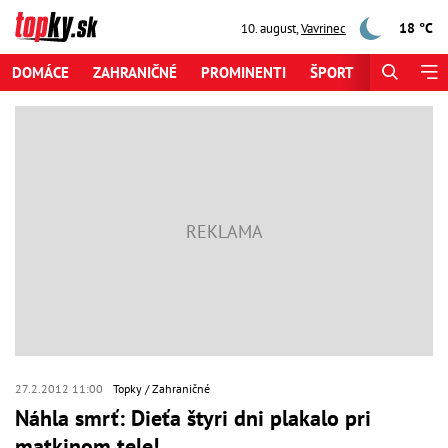
18 °C
10. august
,
Vavrinec
DOMÁCE
ZAHRANIČNÉ
PROMINENTI
ŠPORT
ZAUJÍMAV
27.2.2012 11:00
Topky
Zahraničné
Náhla smrť: Dieťa štyri dni plakalo pri
matkinom tele!