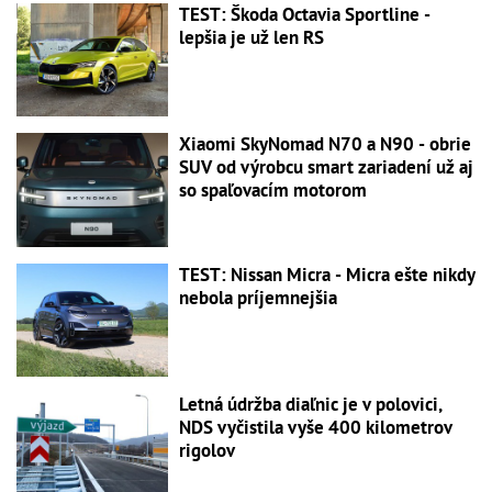
TEST: Škoda Octavia Sportline -
lepšia je už len RS
Xiaomi SkyNomad N70 a N90 - obrie
SUV od výrobcu smart zariadení už aj
so spaľovacím motorom
TEST: Nissan Micra - Micra ešte nikdy
nebola príjemnejšia
Letná údržba diaľnic je v polovici,
NDS vyčistila vyše 400 kilometrov
rigolov