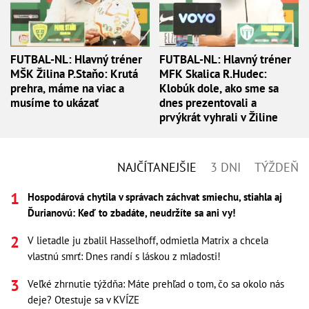
FUTBAL-NL: Hlavný tréner
FUTBAL-NL: Hlavný tréner
MŠK Žilina P.Staňo: Krutá
MFK Skalica R.Hudec:
prehra, máme na viac a
Klobúk dole, ako sme sa
musíme to ukázať
dnes prezentovali a
prvýkrát vyhrali v Žiline
NAJČÍTANEJŠIE
3 DNI
TÝŽDEŇ
Hospodárová chytila v správach záchvat smiechu, stiahla aj
Ďurianovú: Keď to zbadáte, neudržíte sa ani vy!
V lietadle ju zbalil Hasselhoff, odmietla Matrix a chcela
vlastnú smrť: Dnes randí s láskou z mladosti!
Veľké zhrnutie týždňa: Máte prehľad o tom, čo sa okolo nás
deje? Otestuje sa v KVÍZE