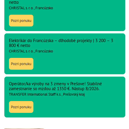
netto
CHRISTAL s. r. o., Francúzsko
Pozri ponuku
Elektrikár do Francúzska – dlhodobé projekty | 3 200 – 3
800 € netto
CHRISTAL s. r. o., Francúzsko
Pozri ponuku
Operátor/ka výroby na 3 zmeny v Prešove! Stabilné
zamestnanie so mzdou až 1350 €. Nástup 8/2026.
TRANSFER International Staff k.s., Prešovský kraj
Pozri ponuku