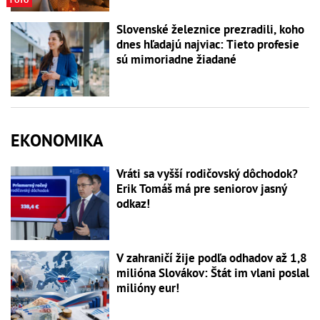
Slovenské železnice prezradili, koho
dnes hľadajú najviac: Tieto profesie
sú mimoriadne žiadané
EKONOMIKA
Vráti sa vyšší rodičovský dôchodok?
Erik Tomáš má pre seniorov jasný
odkaz!
V zahraničí žije podľa odhadov až 1,8
milióna Slovákov: Štát im vlani poslal
milióny eur!