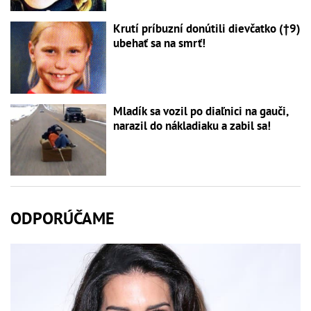
Krutí príbuzní donútili dievčatko (†9)
ubehať sa na smrť!
Mladík sa vozil po diaľnici na gauči,
narazil do nákladiaku a zabil sa!
ODPORÚČAME