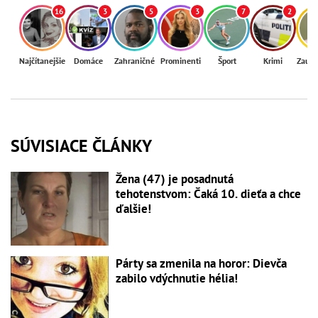
16
3
5
3
7
2
Najčítanejšie
Domáce
Zahraničné
Prominenti
Šport
Krimi
Zaují
SÚVISIACE ČLÁNKY
Žena (47) je posadnutá
tehotenstvom: Čaká 10. dieťa a chce
ďalšie!
Párty sa zmenila na horor: Dievča
zabilo vdýchnutie hélia!