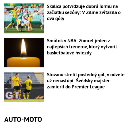
Skalica potvrdzuje dobrú formu na
začiatku sezóny: V Žiline zvíťazila o
dva góly
Smútok v NBA: Zomrel jeden z
najlepších trénerov, ktorý vytvoril
basketbalové hviezdy
Slovanu strelil posledný gól, v odvete
už nenastúpi: Švédsky majster
zamieril do Premier League
AUTO-MOTO