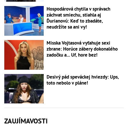
Hospodárová chytila v správach
záchvat smiechu, stiahla aj
Ďurianovú: Keď to zbadáte,
neudržíte sa ani vy!
Misska Vojtasová vyťahuje sexi
zbrane: Horúce zábery dokonalého
zadočku a... Uf, hore bez!
Desivý pád speváckej hviezdy: Ups,
toto nebolo v pláne!
ZAUJÍMAVOSTI