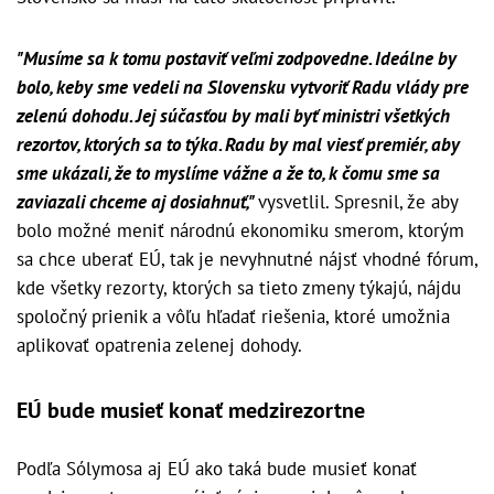
"Musíme sa k tomu postaviť veľmi zodpovedne. Ideálne by
bolo, keby sme vedeli na Slovensku vytvoriť Radu vlády pre
zelenú dohodu. Jej súčasťou by mali byť ministri všetkých
rezortov, ktorých sa to týka. Radu by mal viesť premiér, aby
sme ukázali, že to myslíme vážne a že to, k čomu sme sa
zaviazali chceme aj dosiahnuť,"
vysvetlil. Spresnil, že aby
bolo možné meniť národnú ekonomiku smerom, ktorým
sa chce uberať EÚ, tak je nevyhnutné nájsť vhodné fórum,
kde všetky rezorty, ktorých sa tieto zmeny týkajú, nájdu
spoločný prienik a vôľu hľadať riešenia, ktoré umožnia
aplikovať opatrenia zelenej dohody.
EÚ bude musieť konať medzirezortne
Podľa Sólymosa aj EÚ ako taká bude musieť konať