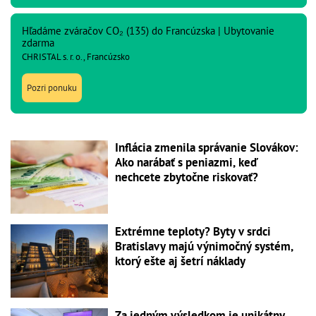
Hľadáme zváračov CO₂ (135) do Francúzska | Ubytovanie
zdarma
CHRISTAL s. r. o., Francúzsko
Pozri ponuku
Inflácia zmenila správanie Slovákov:
Ako narábať s peniazmi, keď
nechcete zbytočne riskovať?
Extrémne teploty? Byty v srdci
Bratislavy majú výnimočný systém,
ktorý ešte aj šetrí náklady
Za jedným výsledkom je unikátny