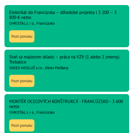
Elektrikár do Francúzska – dlhodobé projekty | 3 200 – 3
800 € netto
CHRISTAL s. r. o., Francúzsko
Pozri ponuku
Staň sa majstrom skladu – práca na VZV (1 alebo 2 zmeny).
Trebatice
INDEX NOSLUŠ s.r.o., Okres Piešťany
Pozri ponuku
MONTÉR OCEĽOVÝCH KONŠTRUKCIÍ - FRANCÚZSKO - 3 600
netto
CHRISTAL s. r. o., Francúzsko
Pozri ponuku