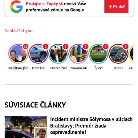
Pridajte si Topky.sk
medzi Vaše
Pridať
preferované zdroje na Google
Nahlásiť chybu
16
2
3
3
7
3
Najčítanejšie
Domáce
Zahraničné
Prominenti
Šport
Krimi
Zaují
SÚVISIACE ČLÁNKY
Incident ministra Sólymosa v uliciach
Bratislavy: Premiér žiada
ospravedlnenie!