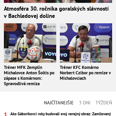
Atmosféra 30. ročníka goralských slávností
v Bachledovej doline
Tréner MFK Zemplín
Tréner KFC Komárno
Michalovce Anton Šoltis po
Norbert Czibor po remíze v
zápase s Komárnom:
Michalovciach
Spravodlivá remíza
NAJČÍTANEJŠIE
3 DNI
TÝŽDEŇ
Ako Gáboríkovci roky budovali svoj verejný obraz: Zamilovaný