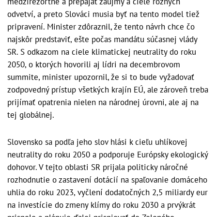
medzirezortne a prepájať záujmy a ciele rôznych
odvetví, a preto Slováci musia byť na tento model tiež
pripravení. Minister zdôraznil, že tento návrh chce čo
najskôr predstaviť, ešte počas mandátu súčasnej vlády
SR. S odkazom na ciele klimatickej neutrality do roku
2050, o ktorých hovorili aj lídri na decembrovom
summite, minister upozornil, že si to bude vyžadovať
zodpovedný prístup všetkých krajín EÚ, ale zároveň treba
prijímať opatrenia nielen na národnej úrovni, ale aj na
tej globálnej.
Slovensko sa podľa jeho slov hlási k cieľu uhlíkovej
neutrality do roku 2050 a podporuje Európsky ekologický
dohovor. V tejto oblasti SR prijala politicky náročné
rozhodnutie o zastavení dotácií na spaľovanie domáceho
uhlia do roku 2023, vyčlení dodatočných 2,5 miliardy eur
na investície do zmeny klímy do roku 2030 a prvýkrát