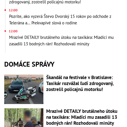
zdrogovaný, zostrelil policajnú motorku!
12:00
Pozrite, ako vyzerá Števo Dvorský 15 rokov po odchode z
Telerána a... Prekvapivé slová o rodine
12:00
Mrazivé DETAILY brutálneho útoku na taxikára: Mladíci mu
zasadili 13 bodných rán! Rozhodovali minúty
DOMÁCE SPRÁVY
Škandál na festivale v Bratislave:
Taxikár rozvážal ľudí zdrogovaný,
zostrelil policajnú motorku!
Mrazivé DETAILY brutálneho útoku
na taxikára: Mladíci mu zasadili 13
bodných rán! Rozhodovali minúty