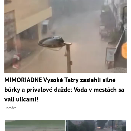
MIMORIADNE Vysoké Tatry zasiahli silné
búrky a prívalové dažde: Voda v mestách sa
valí ulicami!
Domáce