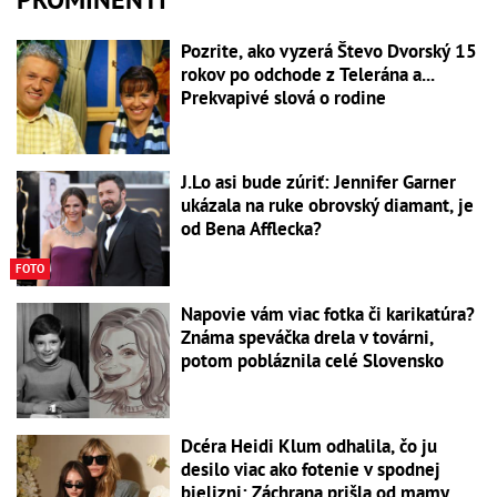
Pozrite, ako vyzerá Števo Dvorský 15
rokov po odchode z Telerána a...
Prekvapivé slová o rodine
J.Lo asi bude zúriť: Jennifer Garner
ukázala na ruke obrovský diamant, je
od Bena Afflecka?
FOTO
Napovie vám viac fotka či karikatúra?
Známa speváčka drela v továrni,
potom pobláznila celé Slovensko
Dcéra Heidi Klum odhalila, čo ju
desilo viac ako fotenie v spodnej
bielizni: Záchrana prišla od mamy