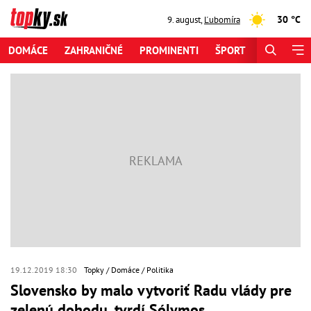
30 °C
9. august
,
Ľubomíra
DOMÁCE
ZAHRANIČNÉ
PROMINENTI
ŠPORT
ZAUJÍMAV
19.12.2019 18:30
Topky
Domáce
Politika
Slovensko by malo vytvoriť Radu vlády pre
zelenú dohodu, tvrdí Sólymos