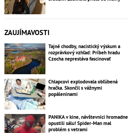
ZAUJÍMAVOSTI
Tajné chodby, nacistický výskum a
rozprávkový vzhľad: Príbeh hradu
Czocha neprestáva fascinovať
Chlapcovi explodovala obľúbená
hračka. Skončil s vážnymi
popáleninami
PANIKA v kine, návštevníci hromadne
opustili sálu! Spider-Man mal
problém s vetrami