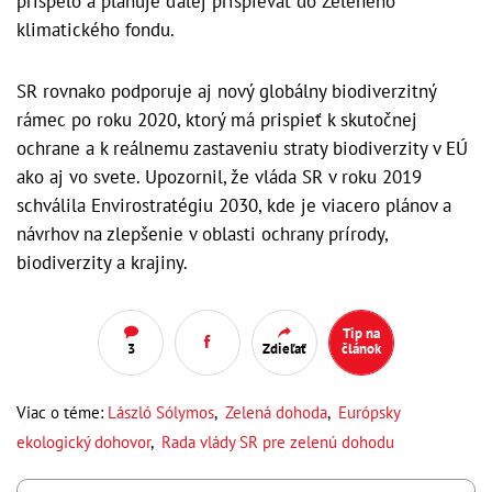
prispelo a plánuje ďalej prispievať do Zeleného
klimatického fondu.
SR rovnako podporuje aj nový globálny biodiverzitný
rámec po roku 2020, ktorý má prispieť k skutočnej
ochrane a k reálnemu zastaveniu straty biodiverzity v EÚ
ako aj vo svete. Upozornil, že vláda SR v roku 2019
schválila Envirostratégiu 2030, kde je viacero plánov a
návrhov na zlepšenie v oblasti ochrany prírody,
biodiverzity a krajiny.
Tip na
3
Zdieľať
článok
Viac o téme:
László Sólymos
,
Zelená dohoda
,
Európsky
ekologický dohovor
,
Rada vlády SR pre zelenú dohodu