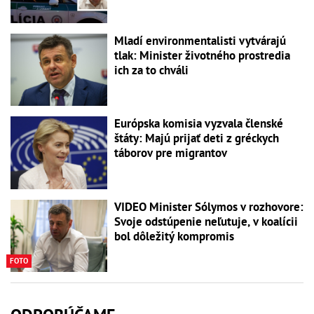
Mladí environmentalisti vytvárajú
tlak: Minister životného prostredia
ich za to chváli
Európska komisia vyzvala členské
štáty: Majú prijať deti z gréckych
táborov pre migrantov
VIDEO Minister Sólymos v rozhovore:
Svoje odstúpenie neľutuje, v koalícii
bol dôležitý kompromis
FOTO