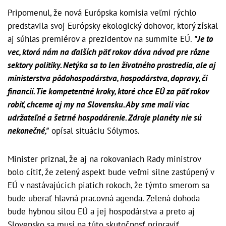
Pripomenul, že nová Európska komisia veľmi rýchlo
predstavila svoj Európsky ekologický dohovor, ktorý získal
aj súhlas premiérov a prezidentov na summite EÚ.
"Je to
vec, ktorá nám na ďalších päť rokov dáva návod pre rôzne
sektory politiky. Netýka sa to len životného prostredia, ale aj
ministerstva pôdohospodárstva, hospodárstva, dopravy, či
financií. Tie kompetentné kroky, ktoré chce EÚ za päť rokov
robiť, chceme aj my na Slovensku. Aby sme mali viac
udržateľné a šetrné hospodárenie. Zdroje planéty nie sú
nekonečné,"
opísal situáciu Sólymos.
Minister priznal, že aj na rokovaniach Rady ministrov
bolo cítiť, že zelený aspekt bude veľmi silne zastúpený v
EÚ v nastávajúcich piatich rokoch, že týmto smerom sa
bude uberať hlavná pracovná agenda. Zelená dohoda
bude hybnou silou EÚ a jej hospodárstva a preto aj
Slovensko sa musí na túto skutočnosť pripraviť.