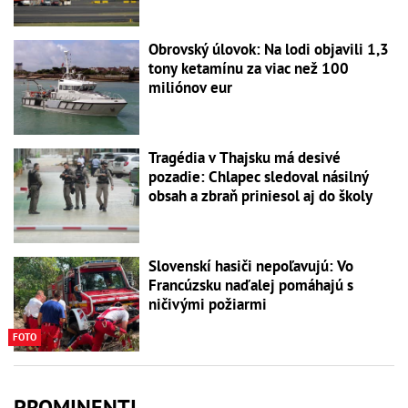
Obrovský úlovok: Na lodi objavili 1,3
tony ketamínu za viac než 100
miliónov eur
Tragédia v Thajsku má desivé
pozadie: Chlapec sledoval násilný
obsah a zbraň priniesol aj do školy
Slovenskí hasiči nepoľavujú: Vo
Francúzsku naďalej pomáhajú s
ničivými požiarmi
FOTO
PROMINENTI