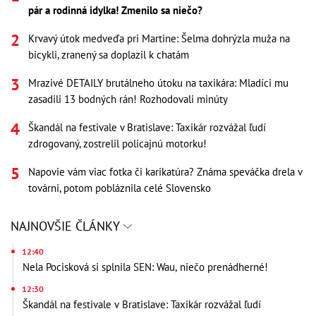
pár a rodinná idylka! Zmenilo sa niečo?
Krvavý útok medveďa pri Martine: Šelma dohrýzla muža na
bicykli, zranený sa doplazil k chatám
Mrazivé DETAILY brutálneho útoku na taxikára: Mladíci mu
zasadili 13 bodných rán! Rozhodovali minúty
Škandál na festivale v Bratislave: Taxikár rozvážal ľudí
zdrogovaný, zostrelil policajnú motorku!
Napovie vám viac fotka či karikatúra? Známa speváčka drela v
továrni, potom pobláznila celé Slovensko
NAJNOVŠIE ČLÁNKY
12:40
Nela Pocisková si splnila SEN: Wau, niečo prenádherné!
12:30
Škandál na festivale v Bratislave: Taxikár rozvážal ľudí