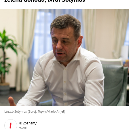
László Sólymos (Zdroj: Topky/Vlado Anjel)
© Zoznam/
TASR