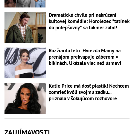
Dramatické chvíle pri nakrúcaní
kultovej komédie: Horolezec "tatínek
do polepšovny" sa takmer zabil!
Rozžiarila leto: Hviezda Mamy na
prenájom prekvapuje záberom v
bikinách. Ukázala viac než úsmev!
Katie Price má dosť plastík! Nechcem
zomrieť kvôli svojmu zadku...
priznala v šokujúcom rozhovore
ZAUJÍMAVOSTI