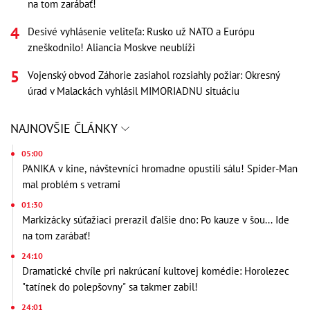
na tom zarábať!
Desivé vyhlásenie veliteľa: Rusko už NATO a Európu
zneškodnilo! Aliancia Moskve neublíži
Vojenský obvod Záhorie zasiahol rozsiahly požiar: Okresný
úrad v Malackách vyhlásil MIMORIADNU situáciu
NAJNOVŠIE ČLÁNKY
05:00
PANIKA v kine, návštevníci hromadne opustili sálu! Spider-Man
mal problém s vetrami
01:30
Markizácky súťažiaci prerazil ďalšie dno: Po kauze v šou... Ide
na tom zarábať!
24:10
Dramatické chvíle pri nakrúcaní kultovej komédie: Horolezec
"tatínek do polepšovny" sa takmer zabil!
24:01