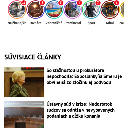
16
3
5
4
7
6
Najčítanejšie
Domáce
Zahraničné
Prominenti
Šport
Krimi
Zaují
SÚVISIACE ČLÁNKY
So sťažnosťou u prokurátora
nepochodila: Exposlankyňa Smeru je
obvinená zo zločinu aj podvodu
Ústavný súd v kríze: Nedostatok
sudcov sa odráža v nevybavených
podaniach a dĺžke konania