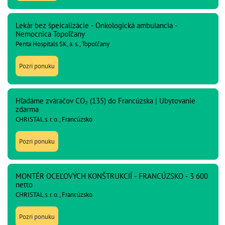
Lekár bez špeicalizácie - Onkologická ambulancia -
Nemocnica Topoľčany
Penta Hospitals SK, a. s., Topoľčany
Pozri ponuku
Hľadáme zváračov CO₂ (135) do Francúzska | Ubytovanie
zdarma
CHRISTAL s. r. o., Francúzsko
Pozri ponuku
MONTÉR OCEĽOVÝCH KONŠTRUKCIÍ - FRANCÚZSKO - 3 600
netto
CHRISTAL s. r. o., Francúzsko
Pozri ponuku