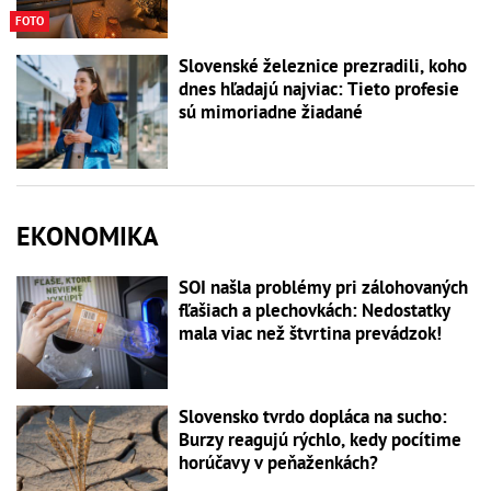
FOTO
Slovenské železnice prezradili, koho
dnes hľadajú najviac: Tieto profesie
sú mimoriadne žiadané
EKONOMIKA
SOI našla problémy pri zálohovaných
fľašiach a plechovkách: Nedostatky
mala viac než štvrtina prevádzok!
Slovensko tvrdo dopláca na sucho:
Burzy reagujú rýchlo, kedy pocítime
horúčavy v peňaženkách?