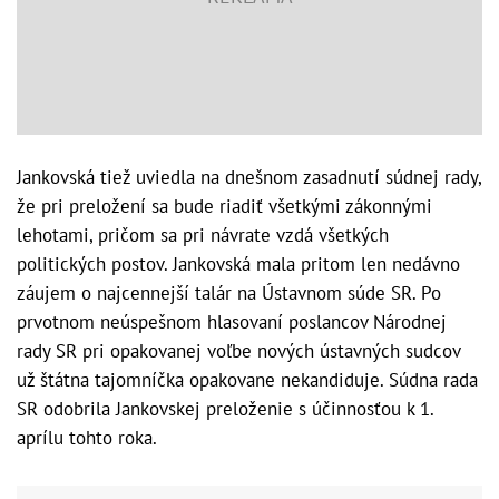
Jankovská tiež uviedla na dnešnom zasadnutí súdnej rady,
že pri preložení sa bude riadiť všetkými zákonnými
lehotami, pričom sa pri návrate vzdá všetkých
politických postov. Jankovská mala pritom len nedávno
záujem o najcennejší talár na Ústavnom súde SR. Po
prvotnom neúspešnom hlasovaní poslancov Národnej
rady SR pri opakovanej voľbe nových ústavných sudcov
už štátna tajomníčka opakovane nekandiduje. Súdna rada
SR odobrila Jankovskej preloženie s účinnosťou k 1.
aprílu tohto roka.