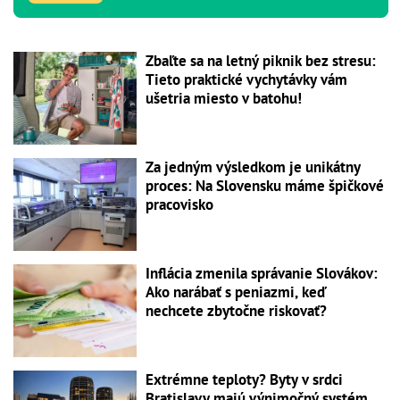
Zbaľte sa na letný piknik bez stresu:
Tieto praktické vychytávky vám
ušetria miesto v batohu!
Za jedným výsledkom je unikátny
proces: Na Slovensku máme špičkové
pracovisko
Inflácia zmenila správanie Slovákov:
Ako narábať s peniazmi, keď
nechcete zbytočne riskovať?
Extrémne teploty? Byty v srdci
Bratislavy majú výnimočný systém,