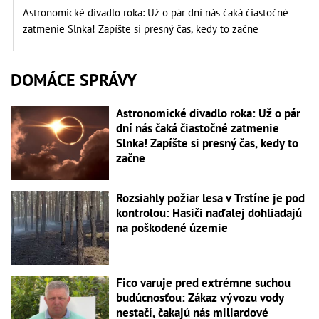
Astronomické divadlo roka: Už o pár dní nás čaká čiastočné
zatmenie Slnka! Zapíšte si presný čas, kedy to začne
DOMÁCE SPRÁVY
Astronomické divadlo roka: Už o pár
dní nás čaká čiastočné zatmenie
Slnka! Zapíšte si presný čas, kedy to
začne
Rozsiahly požiar lesa v Trstíne je pod
kontrolou: Hasiči naďalej dohliadajú
na poškodené územie
Fico varuje pred extrémne suchou
budúcnosťou: Zákaz vývozu vody
nestačí, čakajú nás miliardové