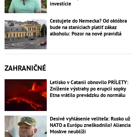
investície
Cestujete do Nemecka? Od októbra
bude na staniciach platiť zákaz
alkoholu: Pozor na nové pravidlá
ZAHRANIČNÉ
Letisko v Catanii obnovilo PRÍLETY:
Zníženie výstrahy po erupcii sopky
Etna vrátilo prevádzku do normálu
Desivé vyhlásenie veliteľa: Rusko už
NATO a Európu zneškodnilo! Aliancia
Moskve neublíži