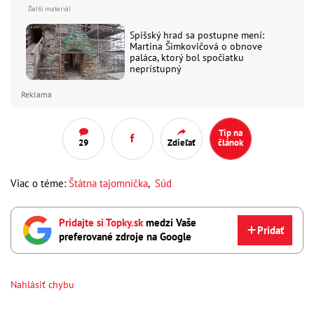
Spišský hrad sa postupne mení:
Martina Šimkovičová o obnove
paláca, ktorý bol spočiatku
neprístupný
Reklama
Tip na
29
Zdieľať
článok
Viac o téme:
Štátna tajomníčka
,
Súd
Pridajte si Topky.sk
medzi Vaše
Pridať
preferované zdroje na Google
Nahlásiť chybu