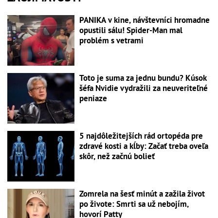
PANIKA v kine, návštevníci hromadne
opustili sálu! Spider-Man mal
problém s vetrami
Toto je suma za jednu bundu? Kúsok
šéfa Nvidie vydražili za neuveriteľné
peniaze
5 najdôležitejších rád ortopéda pre
zdravé kosti a kĺby: Začať treba oveľa
skôr, než začnú bolieť
Zomrela na šesť minút a zažila život
po živote: Smrti sa už nebojím,
hovorí Patty