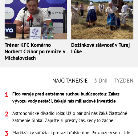
Tréner KFC Komárno
Dožinková slávnosť v Turej
Norbert Czibor po remíze v
Lúke
Michalovciach
NAJČÍTANEJŠIE
3 DNI
TÝŽDEŇ
Fico varuje pred extrémne suchou budúcnosťou: Zákaz
vývozu vody nestačí, čakajú nás miliardové investície
Astronomické divadlo roka: Už o pár dní nás čaká čiastočné
zatmenie Slnka! Zapíšte si presný čas, kedy to začne
Markizácky súťažiaci prerazil ďalšie dno: Po kauze v šou... Ide