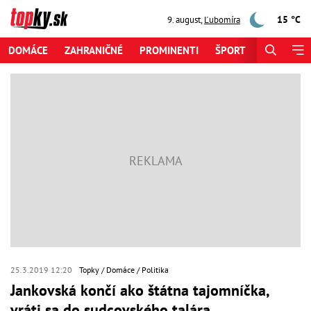
15 °C
9. august
,
Ľubomíra
DOMÁCE
ZAHRANIČNÉ
PROMINENTI
ŠPORT
ZAUJÍMAV
25.3.2019 12:20
Topky
Domáce
Politika
Jankovská končí ako štátna tajomníčka,
vráti sa do sudcovského talára