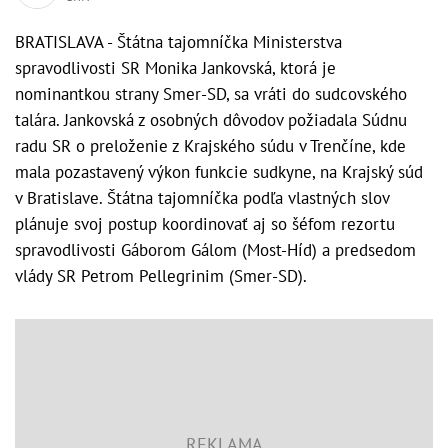
BRATISLAVA - Štátna tajomníčka Ministerstva
spravodlivosti SR Monika Jankovská, ktorá je
nominantkou strany Smer-SD, sa vráti do sudcovského
talára. Jankovská z osobných dôvodov požiadala Súdnu
radu SR o preloženie z Krajského súdu v Trenčíne, kde
mala pozastavený výkon funkcie sudkyne, na Krajský súd
v Bratislave. Štátna tajomníčka podľa vlastných slov
plánuje svoj postup koordinovať aj so šéfom rezortu
spravodlivosti Gáborom Gálom (Most-Híd) a predsedom
vlády SR Petrom Pellegrinim (Smer-SD).