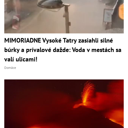
MIMORIADNE Vysoké Tatry zasiahli silné
búrky a prívalové dažde: Voda v mestách sa
valí ulicami!
Domáce