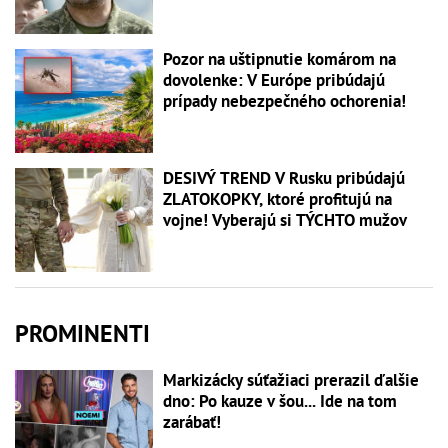
Pozor na uštipnutie komárom na
dovolenke: V Európe pribúdajú
prípady nebezpečného ochorenia!
DESIVÝ TREND V Rusku pribúdajú
ZLATOKOPKY, ktoré profitujú na
vojne! Vyberajú si TÝCHTO mužov
PROMINENTI
Markizácky súťažiaci prerazil ďalšie
dno: Po kauze v šou... Ide na tom
zarábať!