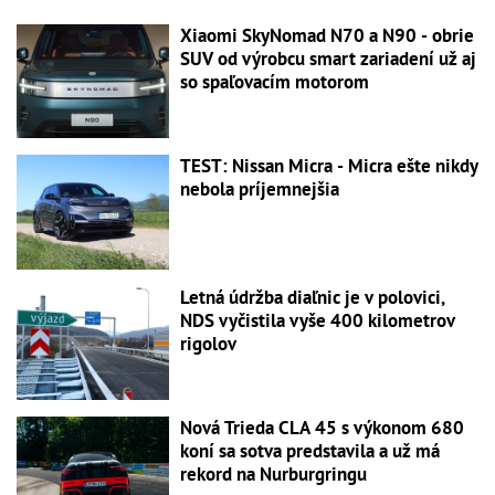
Xiaomi SkyNomad N70 a N90 - obrie
SUV od výrobcu smart zariadení už aj
so spaľovacím motorom
TEST: Nissan Micra - Micra ešte nikdy
nebola príjemnejšia
Letná údržba diaľnic je v polovici,
NDS vyčistila vyše 400 kilometrov
rigolov
Nová Trieda CLA 45 s výkonom 680
koní sa sotva predstavila a už má
rekord na Nurburgringu