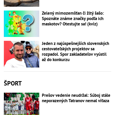
Zelený mimozemšťan či žltý šašo:
Spoznáte známe značky podľa ich
maskotov? Otestujte sa! (kvíz)
Jeden z najúspešnejších slovenských
cestovateľských projektov sa
rozpadol. Spor zakladateľov vyústil
až do konkurzu
ŠPORT
Prešov vedenie neudržal: Súboj stále
neporazených Tatranov nemal víťaza