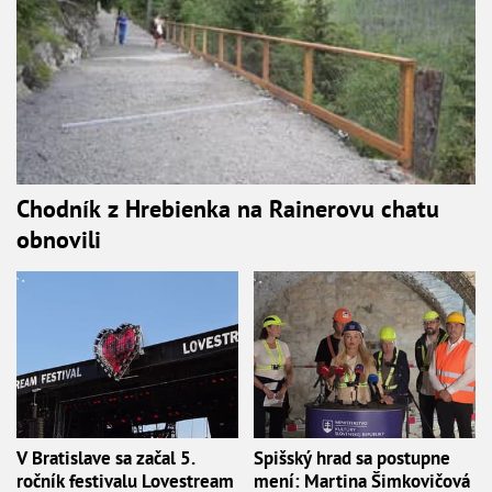
Chodník z Hrebienka na Rainerovu chatu
obnovili
V Bratislave sa začal 5.
Spišský hrad sa postupne
ročník festivalu Lovestream
mení: Martina Šimkovičová