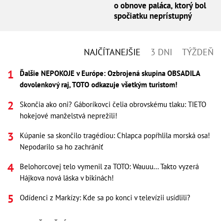
o obnove paláca, ktorý bol
spočiatku neprístupný
NAJČÍTANEJŠIE
3 DNI
TÝŽDEŇ
Ďalšie NEPOKOJE v Európe: Ozbrojená skupina OBSADILA
dovolenkový raj, TOTO odkazuje všetkým turistom!
Skončia ako oni? Gáboríkovci čelia obrovskému tlaku: TIETO
hokejové manželstvá neprežili!
Kúpanie sa skončilo tragédiou: Chlapca popŕhlila morská osa!
Nepodarilo sa ho zachrániť
Belohorcovej telo vymenil za TOTO: Wauuu... Takto vyzerá
Hájkova nová láska v bikinách!
Odídenci z Markízy: Kde sa po konci v televízii usídlili?