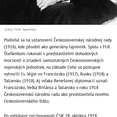
(Zdroj: TASR - Reprofoto)
Podieľal sa na ustanovení Československej národnej rady
(1916), kde pôsobil ako generálny tajomník. Spolu s M.R.
Štefánikom rokovali s predstaviteľmi dohodových
mocností o zriadení samostatných československých
vojenských jednotiek, na základe čoho sa postupne
vytvorili čs. légie vo Francúzsku (1917), Rusku (1918) a
Taliansku (1918). Aj vďaka Benešovej diplomacii uznali
Francúzsko, Veľká Británia a Taliansko v roku 1918
Československú národnú radu ako predstaviteľa nového
československého štátu.
Po vyhlásení zvrchovanosti ČSR 28. októbra 1918