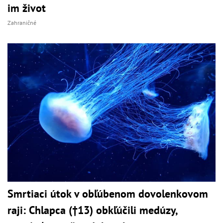
im život
Zahraničné
Smrtiaci útok v obľúbenom dovolenkovom
raji: Chlapca (†13) obkľúčili medúzy,