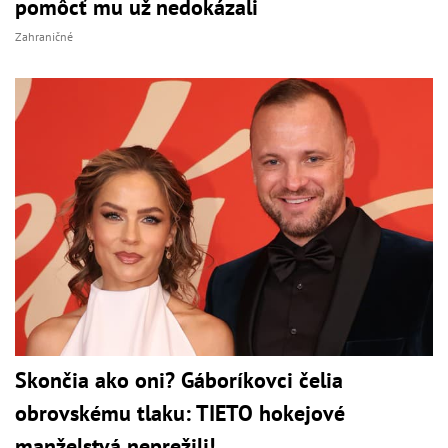
pomôcť mu už nedokázali
Zahraničné
Skončia ako oni? Gáboríkovci čelia
obrovskému tlaku: TIETO hokejové
manželstvá neprežili!