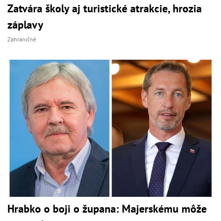
Zatvára školy aj turistické atrakcie, hrozia
záplavy
Zahraničné
Hrabko o boji o župana: Majerskému môže