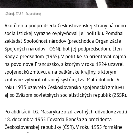
(Zdroj: TASR - Reprofoto)
Ako člen a podpredseda Československej strany národno-
socialistickej výrazne ovplyvňoval jej politiku. Pomáhal
zakladať Spoločnosť národov (predchodca Organizácie
Spojených národov - OSN), bol jej podpredsedom, člen
Rady a predsedom (1935). V politike sa orientoval najmä
na povojnové Francúzsko, s ktorým v roku 1924 uzavrel
spojeneckú zmluvu, a na balkánske krajiny, s ktorými
zmluvne vytvoril obranný systém, tzv. Malú dohodu. V
roku 1935 uzavrelo Československo spojeneckú zmluvu
aj so Zväzom sovietskych socialistických republík (ZSSR).
Po abdikácii T.G. Masaryka zo zdravotných dôvodov zvolili
18. decembra 1935 Edvarda Beneša za prezidenta
Československej republiky (ČSR). V roku 1935 formálne