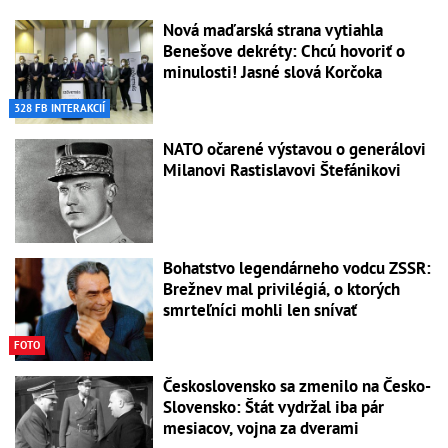
Nová maďarská strana vytiahla
Benešove dekréty: Chcú hovoriť o
minulosti! Jasné slová Korčoka
328 FB INTERAKCIÍ
NATO očarené výstavou o generálovi
Milanovi Rastislavovi Štefánikovi
Bohatstvo legendárneho vodcu ZSSR:
Brežnev mal privilégiá, o ktorých
smrteľníci mohli len snívať
FOTO
Československo sa zmenilo na Česko-
Slovensko: Štát vydržal iba pár
mesiacov, vojna za dverami