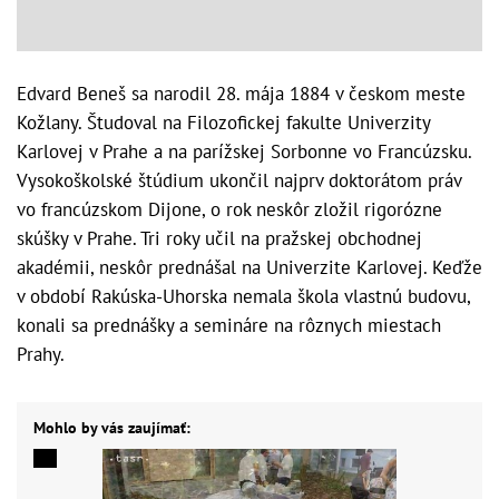
Edvard Beneš sa narodil 28. mája 1884 v českom meste
Kožlany. Študoval na Filozofickej fakulte Univerzity
Karlovej v Prahe a na parížskej Sorbonne vo Francúzsku.
Vysokoškolské štúdium ukončil najprv doktorátom práv
vo francúzskom Dijone, o rok neskôr zložil rigorózne
skúšky v Prahe. Tri roky učil na pražskej obchodnej
akadémii, neskôr prednášal na Univerzite Karlovej. Keďže
v období Rakúska-Uhorska nemala škola vlastnú budovu,
konali sa prednášky a semináre na rôznych miestach
Prahy.
Mohlo by vás zaujímať: