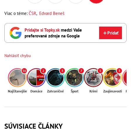
Viac o téme:
ČSR
,
Edvard Beneš
Pridajte si Topky.sk
medzi Vaše
Pridať
preferované zdroje na Google
Nahlásiť chybu
16
2
3
7
5
3
Najčítanejšie
Domáce
Zahraničné
Šport
Krimi
Zaujímavosti
Reg
SÚVISIACE ČLÁNKY