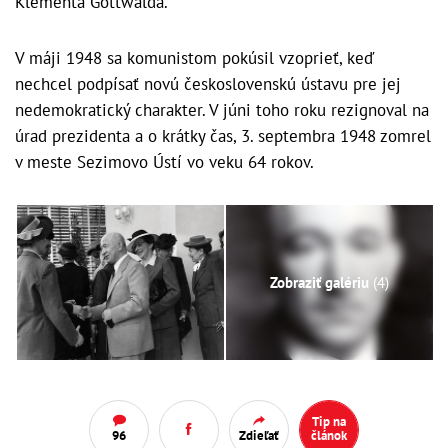
Klementa Gottwalda.
V máji 1948 sa komunistom pokúsil vzoprieť, keď
nechcel podpísať novú československú ústavu pre jej
nedemokratický charakter. V júni toho roku rezignoval na
úrad prezidenta a o krátky čas, 3. septembra 1948 zomrel
v meste Sezimovo Ústí vo veku 64 rokov.
Zobraziť galériu
(4)
Tip na
96
Zdieľať
článok