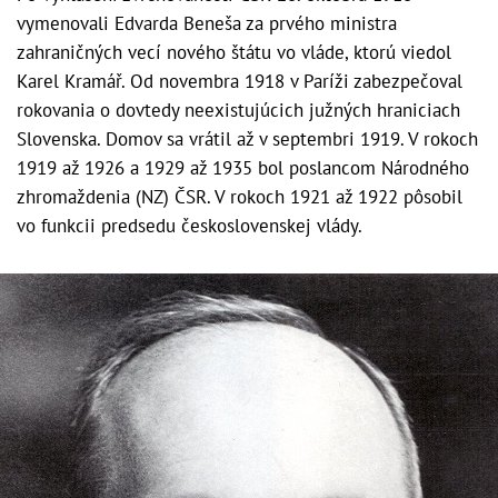
vymenovali Edvarda Beneša za prvého ministra
zahraničných vecí nového štátu vo vláde, ktorú viedol
Karel Kramář. Od novembra 1918 v Paríži zabezpečoval
rokovania o dovtedy neexistujúcich južných hraniciach
Slovenska. Domov sa vrátil až v septembri 1919. V rokoch
1919 až 1926 a 1929 až 1935 bol poslancom Národného
zhromaždenia (NZ) ČSR. V rokoch 1921 až 1922 pôsobil
vo funkcii predsedu československej vlády.