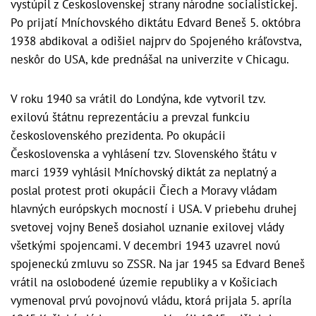
vystúpil z Československej strany národne socialistickej.
Po prijatí Mníchovského diktátu Edvard Beneš 5. októbra
1938 abdikoval a odišiel najprv do Spojeného kráľovstva,
neskôr do USA, kde prednášal na univerzite v Chicagu.
V roku 1940 sa vrátil do Londýna, kde vytvoril tzv.
exilovú štátnu reprezentáciu a prevzal funkciu
československého prezidenta. Po okupácii
Československa a vyhlásení tzv. Slovenského štátu v
marci 1939 vyhlásil Mníchovský diktát za neplatný a
poslal protest proti okupácii Čiech a Moravy vládam
hlavných európskych mocností i USA. V priebehu druhej
svetovej vojny Beneš dosiahol uznanie exilovej vlády
všetkými spojencami. V decembri 1943 uzavrel novú
spojeneckú zmluvu so ZSSR. Na jar 1945 sa Edvard Beneš
vrátil na oslobodené územie republiky a v Košiciach
vymenoval prvú povojnovú vládu, ktorá prijala 5. apríla