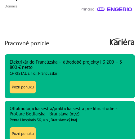
Domáce
Pracovné pozície
Elektrikár do Francúzska – dlhodobé projekty | 3 200 – 3
800 € netto
CHRISTAL s. r. o., Francúzsko
Pozri ponuku
Oftalmologická sestra/praktická sestra pre klin. štúdie -
ProCare Betliarska - Bratislava (m/ž)
Penta Hospitals SK, a. s., Bratislavský kraj
Pozri ponuku