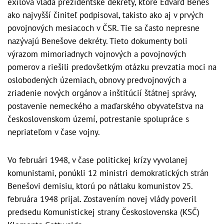
exilová vláda prezidentské dekréty, ktoré Edvard Beneš
ako najvyšší činiteľ podpisoval, takisto ako aj v prvých
povojnových mesiacoch v ČSR. Tie sa často nepresne
nazývajú Benešove dekréty. Tieto dokumenty boli
výrazom mimoriadnych vojnových a povojnových
pomerov a riešili predovšetkým otázku prevzatia moci na
oslobodených územiach, obnovy predvojnových a
zriadenie nových orgánov a inštitúcií štátnej správy,
postavenie nemeckého a maďarského obyvateľstva na
československom území, potrestanie spolupráce s
nepriateľom v čase vojny.
Vo februári 1948, v čase politickej krízy vyvolanej
komunistami, ponúkli 12 ministri demokratických strán
Benešovi demisiu, ktorú po nátlaku komunistov 25.
februára 1948 prijal. Zostavením novej vlády poveril
predsedu Komunistickej strany Československa (KSČ)