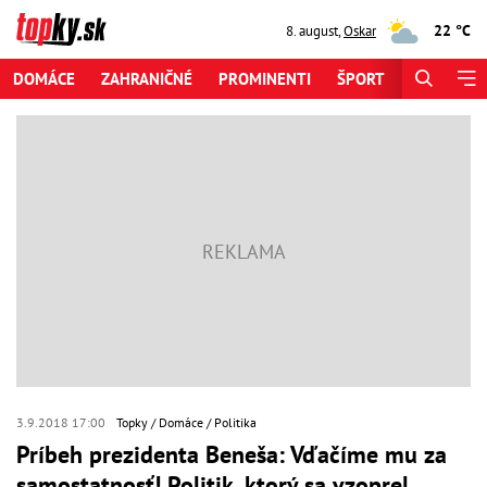
22 °C
8. august
,
Oskar
DOMÁCE
ZAHRANIČNÉ
PROMINENTI
ŠPORT
ZAUJÍMAV
3.9.2018 17:00
Topky
Domáce
Politika
Príbeh prezidenta Beneša: Vďačíme mu za
samostatnosť! Politik, ktorý sa vzoprel