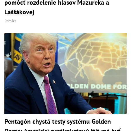
pomôcť rozdelenie hlasov Mazureka a
Laššákovej
Domáce
Pentagón chystá testy systému Golden
Dome: Americký protiraketový štít má byť