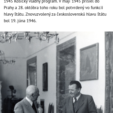
1945 Košický vládny program. V máji 1945 prišiel do
Prahy a 28. októbra toho roku bol potvrdený vo funkcii
hlavy štátu. Znovuzvolený za československú hlavu štátu
bol 19. júna 1946.