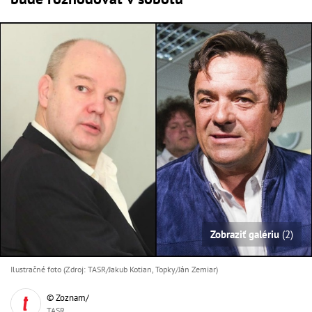
Zobraziť galériu
(2)
Ilustračné foto (Zdroj: TASR/Jakub Kotian, Topky/Ján Zemiar)
© Zoznam/
TASR