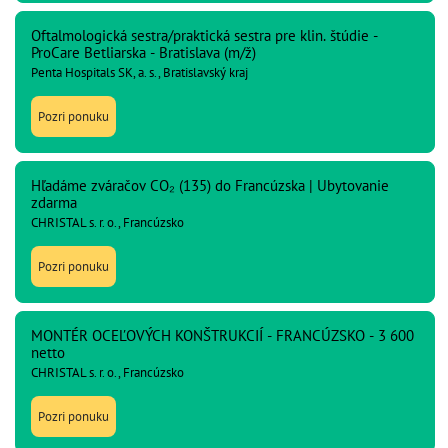
Oftalmologická sestra/praktická sestra pre klin. štúdie -
ProCare Betliarska - Bratislava (m/ž)
Penta Hospitals SK, a. s., Bratislavský kraj
Pozri ponuku
Hľadáme zváračov CO₂ (135) do Francúzska | Ubytovanie
zdarma
CHRISTAL s. r. o., Francúzsko
Pozri ponuku
MONTÉR OCEĽOVÝCH KONŠTRUKCIÍ - FRANCÚZSKO - 3 600
netto
CHRISTAL s. r. o., Francúzsko
Pozri ponuku