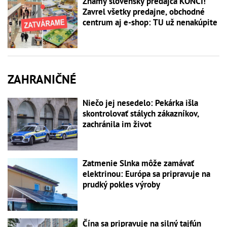
Známy slovenský predajca KONČÍ!
Zavrel všetky predajne, obchodné
centrum aj e-shop: TU už nenakúpite
ZAHRANIČNÉ
Niečo jej nesedelo: Pekárka išla
skontrolovať stálych zákazníkov,
zachránila im život
Zatmenie Slnka môže zamávať
elektrinou: Európa sa pripravuje na
prudký pokles výroby
Čína sa pripravuje na silný tajfún