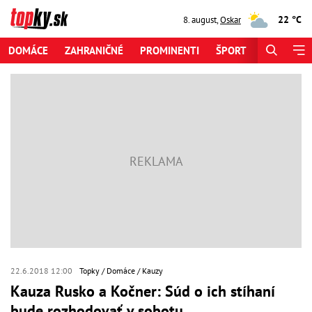
22 °C
8. august
,
Oskar
DOMÁCE
ZAHRANIČNÉ
PROMINENTI
ŠPORT
ZAUJÍMAV
22.6.2018 12:00
Topky
Domáce
Kauzy
Kauza Rusko a Kočner: Súd o ich stíhaní
bude rozhodovať v sobotu