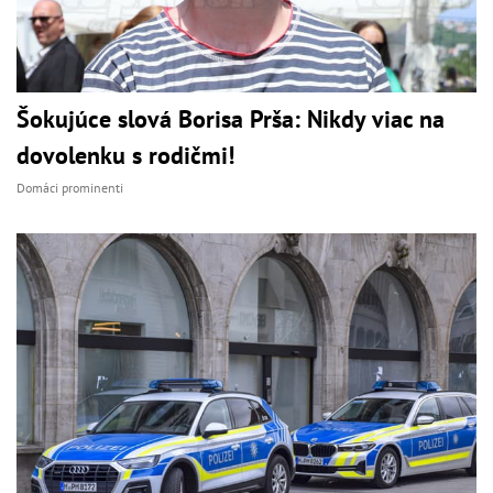
Šokujúce slová Borisa Prša: Nikdy viac na
dovolenku s rodičmi!
Domáci prominenti