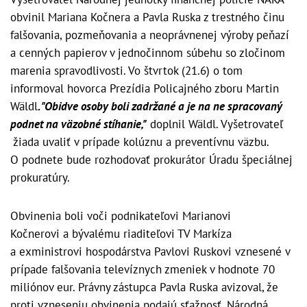
obvinil Mariana Kočnera a Pavla Ruska z trestného činu
falšovania, pozmeňovania a neoprávnenej výroby peňazí
a cenných papierov v jednočinnom súbehu so zločinom
marenia spravodlivosti. Vo štvrtok (21.6) o tom
informoval hovorca Prezídia Policajného zboru Martin
Wäldl
. "Obidve osoby boli zadržané a je na ne spracovaný
podnet na väzobné stíhanie,"
doplnil Wäldl. Vyšetrovateľ
žiada uvaliť v prípade kolúznu a preventívnu väzbu.
O podnete bude rozhodovať prokurátor Úradu špeciálnej
prokuratúry.
Obvinenia boli voči podnikateľovi Marianovi
Kočnerovi a bývalému riaditeľovi TV Markíza
a exministrovi hospodárstva Pavlovi Ruskovi vznesené v
prípade falšovania televíznych zmeniek v hodnote 70
miliónov eur. Právny zástupca Pavla Ruska avizoval, že
proti vzneseniu obvinenia podajú sťažnosť. Národná