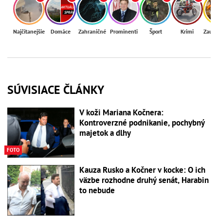
Najčítanejšie
Domáce
Zahraničné
Prominenti
Šport
Krimi
Zaují
SÚVISIACE ČLÁNKY
V koži Mariana Kočnera:
Kontroverzné podnikanie, pochybný
majetok a dlhy
FOTO
Kauza Rusko a Kočner v kocke: O ich
väzbe rozhodne druhý senát, Harabin
to nebude