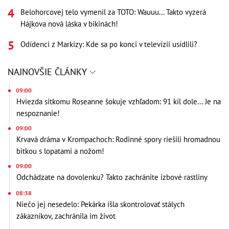
Belohorcovej telo vymenil za TOTO: Wauuu... Takto vyzerá
Hájkova nová láska v bikinách!
Odídenci z Markízy: Kde sa po konci v televízii usídlili?
NAJNOVŠIE ČLÁNKY
09:00
Hviezda sitkomu Roseanne šokuje vzhľadom: 91 kíl dole... Je na
nespoznanie!
09:00
Krvavá dráma v Krompachoch: Rodinné spory riešili hromadnou
bitkou s lopatami a nožom!
09:00
Odchádzate na dovolenku? Takto zachránite izbové rastliny
08:38
Niečo jej nesedelo: Pekárka išla skontrolovať stálych
zákazníkov, zachránila im život