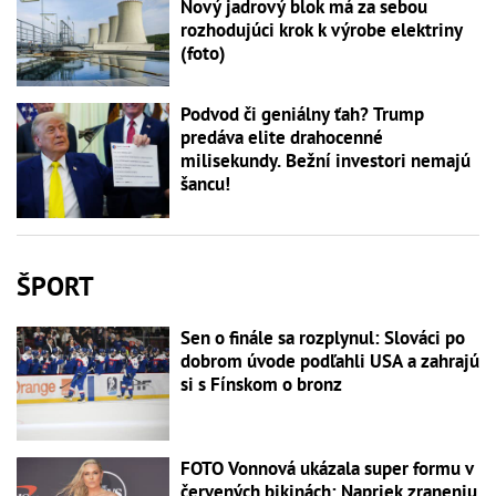
Nový jadrový blok má za sebou
rozhodujúci krok k výrobe elektriny
(foto)
Podvod či geniálny ťah? Trump
predáva elite drahocenné
milisekundy. Bežní investori nemajú
šancu!
ŠPORT
Sen o finále sa rozplynul: Slováci po
dobrom úvode podľahli USA a zahrajú
si s Fínskom o bronz
FOTO Vonnová ukázala super formu v
červených bikinách: Napriek zraneniu