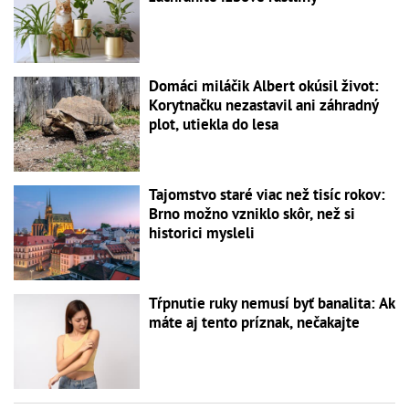
Domáci miláčik Albert okúsil život:
Korytnačku nezastavil ani záhradný
plot, utiekla do lesa
Tajomstvo staré viac než tisíc rokov:
Brno možno vzniklo skôr, než si
historici mysleli
Tŕpnutie ruky nemusí byť banalita: Ak
máte aj tento príznak, nečakajte