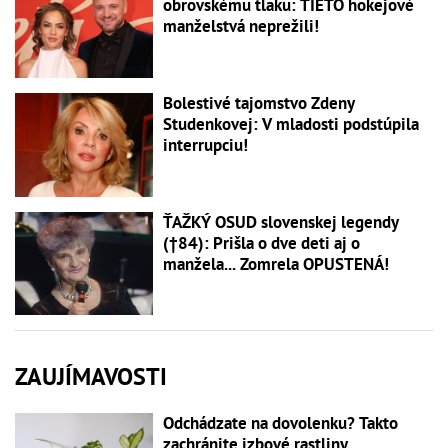
obrovskému tlaku: TIETO hokejové
manželstvá neprežili!
Bolestivé tajomstvo Zdeny
Studenkovej: V mladosti podstúpila
interrupciu!
ŤAŽKÝ OSUD slovenskej legendy
(†84): Prišla o dve deti aj o
manžela... Zomrela OPUSTENÁ!
ZAUJÍMAVOSTI
Odchádzate na dovolenku? Takto
zachránite izbové rastliny