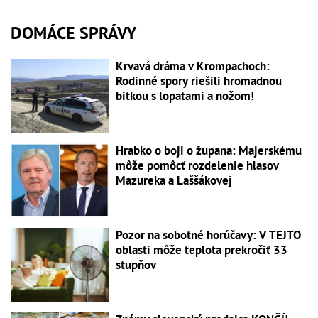
DOMÁCE SPRÁVY
Krvavá dráma v Krompachoch:
Rodinné spory riešili hromadnou
bitkou s lopatami a nožom!
Hrabko o boji o župana: Majerskému
môže pomôcť rozdelenie hlasov
Mazureka a Laššákovej
Pozor na sobotné horúčavy: V TEJTO
oblasti môže teplota prekročiť 33
stupňov