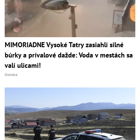
MIMORIADNE Vysoké Tatry zasiahli silné
búrky a prívalové dažde: Voda v mestách sa
valí ulicami!
Domáce