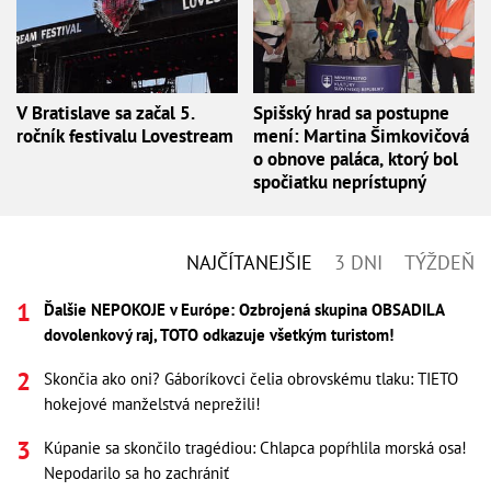
V Bratislave sa začal 5.
Spišský hrad sa postupne
ročník festivalu Lovestream
mení: Martina Šimkovičová
o obnove paláca, ktorý bol
spočiatku neprístupný
NAJČÍTANEJŠIE
3 DNI
TÝŽDEŇ
Ďalšie NEPOKOJE v Európe: Ozbrojená skupina OBSADILA
dovolenkový raj, TOTO odkazuje všetkým turistom!
Skončia ako oni? Gáboríkovci čelia obrovskému tlaku: TIETO
hokejové manželstvá neprežili!
Kúpanie sa skončilo tragédiou: Chlapca popŕhlila morská osa!
Nepodarilo sa ho zachrániť