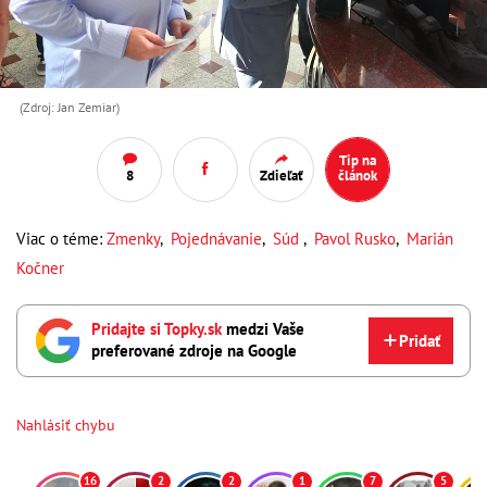
(Zdroj: Jan Zemiar)
Tip na
8
Zdieľať
článok
Viac o téme:
Zmenky
,
Pojednávanie
,
Súd
,
Pavol Rusko
,
Marián
Kočner
Pridajte si Topky.sk
medzi Vaše
Pridať
preferované zdroje na Google
Nahlásiť chybu
16
2
2
1
7
5