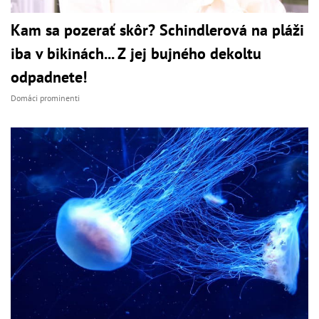
Kam sa pozerať skôr? Schindlerová na pláži
iba v bikinách... Z jej bujného dekoltu
odpadnete!
Domáci prominenti