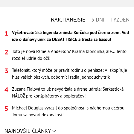
NAJČÍTANEJŠIE
3 DNI
TÝŽDEŇ
Vyšetrovateľská legenda zniesla Korčoka pod čiernu zem: Veď
ide o daňový únik za DESAŤTISÍCE a trestá sa basou!
Toto je nová Pamela Anderson? Krásna blondínka, ale... Tento
rozdiel udrie do očí!
Telefonát, ktorý môže pripraviť rodinu o peniaze: AI skopíruje
hlas vašich blízkych, odborníci radia jednoduchý trik
Zuzana Fialová to už nevydržala a drsne udrela: Sarkastická
NÁLOŽ pre konšpirátorov a popieračov!
Michael Douglas vyrazil do spoločnosti s nádhernou dcérou:
Tomu sa hovorí dokonalosť!
NAJNOVŠIE ČLÁNKY