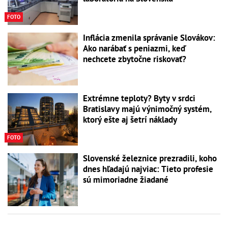
FOTO
Inflácia zmenila správanie Slovákov:
Ako narábať s peniazmi, keď
nechcete zbytočne riskovať?
Extrémne teploty? Byty v srdci
Bratislavy majú výnimočný systém,
ktorý ešte aj šetrí náklady
FOTO
Slovenské železnice prezradili, koho
dnes hľadajú najviac: Tieto profesie
sú mimoriadne žiadané