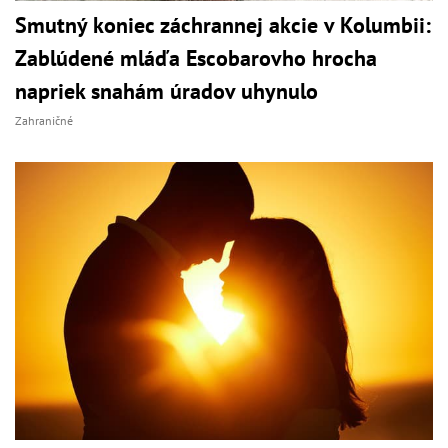
Smutný koniec záchrannej akcie v Kolumbii:
Zablúdené mláďa Escobarovho hrocha
napriek snahám úradov uhynulo
Zahraničné