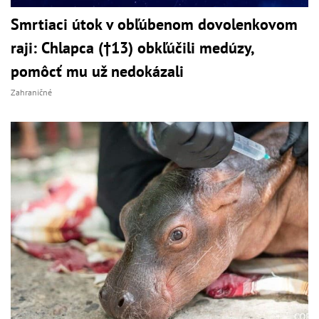
Smrtiaci útok v obľúbenom dovolenkovom
raji: Chlapca (†13) obkľúčili medúzy,
pomôcť mu už nedokázali
Zahraničné