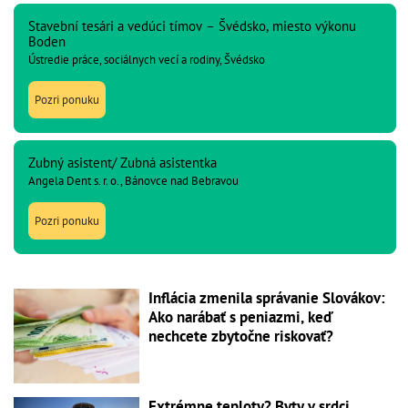
Stavební tesári a vedúci tímov – Švédsko, miesto výkonu
Boden
Ústredie práce, sociálnych vecí a rodiny, Švédsko
Pozri ponuku
Zubný asistent/ Zubná asistentka
Angela Dent s. r. o., Bánovce nad Bebravou
Pozri ponuku
Inflácia zmenila správanie Slovákov:
Ako narábať s peniazmi, keď
nechcete zbytočne riskovať?
Extrémne teploty? Byty v srdci