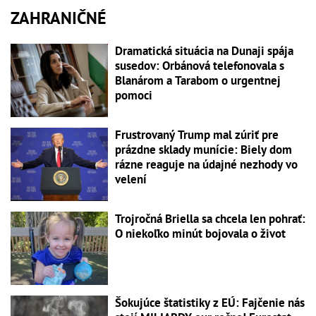
ZAHRANIČNÉ
Dramatická situácia na Dunaji spája
susedov: Orbánová telefonovala s
Blanárom a Tarabom o urgentnej
pomoci
Frustrovaný Trump mal zúriť pre
prázdne sklady munície: Biely dom
rázne reaguje na údajné nezhody vo
velení
Trojročná Briella sa chcela len pohrať:
O niekoľko minút bojovala o život
Šokujúce štatistiky z EÚ: Fajčenie nás