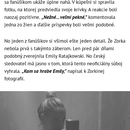
sa fanúšikom ukáže úplne nahá. V kúpeľni si spravila
fotku, na ktorej predviedla svoje krivky. A reakcie boli
naozaj pozitívne.
„Nežné... veľmi pekné,”
komentovala
jedna zo žien a ďalšie príspevky boli veľmi podobné.
No jeden z fanúšikov si všimol ešte jeden detail. Že Zorka
nebola prvá s takýmto záberom. Len pred pár dňami
podobný zverejnila Emily Ratajkowski. No český
sledovateľ má jasno v tom, ktorá tento neoficiálny súboj
vyhrala.
„Kam sa hrabe Emily,”
napísal k Zorkinej
fotografii.