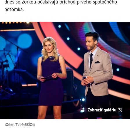
dnes so Zorkou očakávajú príchod prvého spoločného
potomka.
Zobraziť galériu
(5)
(Zdroj: TV MARKÍZA)