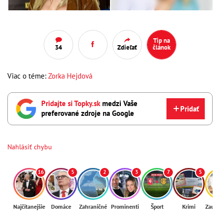
Tip na
34
Zdieľať
článok
Viac o téme:
Zorka Hejdová
Pridajte si Topky.sk
medzi Vaše
Pridať
preferované zdroje na Google
Nahlásiť chybu
16
5
2
3
7
5
Najčítanejšie
Domáce
Zahraničné
Prominenti
Šport
Krimi
Zaují