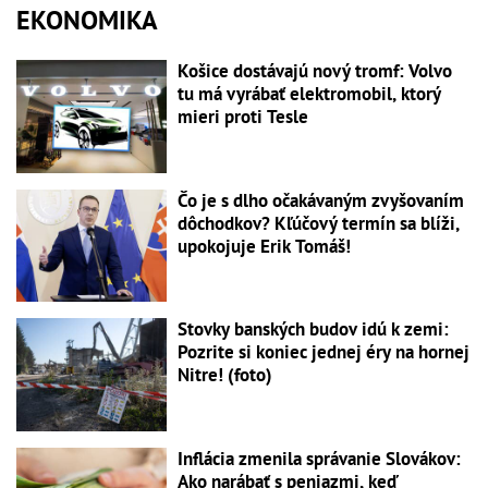
EKONOMIKA
Košice dostávajú nový tromf: Volvo
tu má vyrábať elektromobil, ktorý
mieri proti Tesle
Čo je s dlho očakávaným zvyšovaním
dôchodkov? Kľúčový termín sa blíži,
upokojuje Erik Tomáš!
Stovky banských budov idú k zemi:
Pozrite si koniec jednej éry na hornej
Nitre! (foto)
Inflácia zmenila správanie Slovákov:
Ako narábať s peniazmi, keď