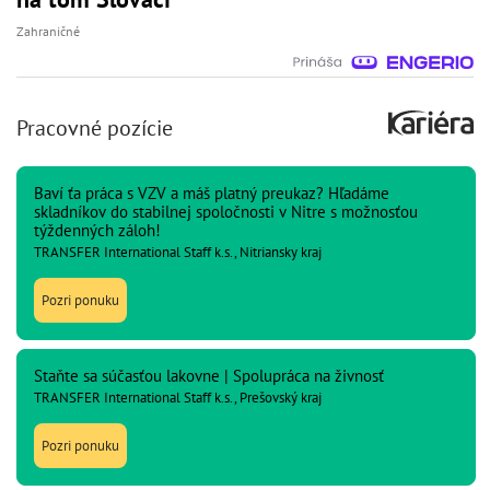
Zahraničné
Pracovné pozície
Baví ťa práca s VZV a máš platný preukaz? Hľadáme
skladníkov do stabilnej spoločnosti v Nitre s možnosťou
týždenných záloh!
TRANSFER International Staff k.s., Nitriansky kraj
Pozri ponuku
Staňte sa súčasťou lakovne | Spolupráca na živnosť
TRANSFER International Staff k.s., Prešovský kraj
Pozri ponuku