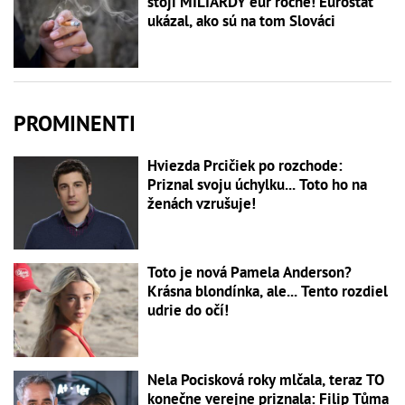
stojí MILIARDY eur ročne! Eurostat
ukázal, ako sú na tom Slováci
PROMINENTI
Hviezda Prcičiek po rozchode:
Priznal svoju úchylku... Toto ho na
ženách vzrušuje!
Toto je nová Pamela Anderson?
Krásna blondínka, ale... Tento rozdiel
udrie do očí!
Nela Pocisková roky mlčala, teraz TO
konečne verejne priznala: Filip Tůma