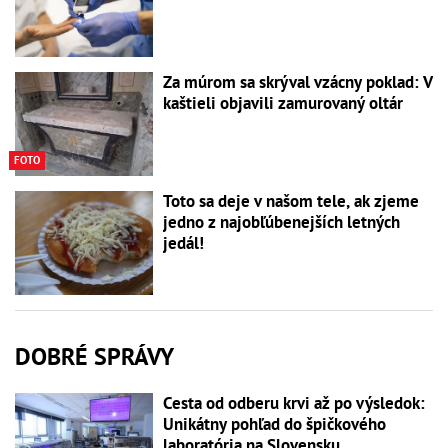
Za múrom sa skrýval vzácny poklad: V
kaštieli objavili zamurovaný oltár
FOTO
Toto sa deje v našom tele, ak zjeme
jedno z najobľúbenejších letných
jedál!
DOBRÉ SPRÁVY
Cesta od odberu krvi až po výsledok:
Unikátny pohľad do špičkového
laboratória na Slovensku