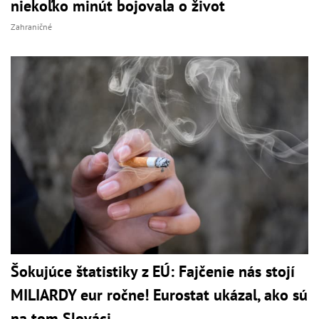
niekoľko minút bojovala o život
Zahraničné
Šokujúce štatistiky z EÚ: Fajčenie nás stojí
MILIARDY eur ročne! Eurostat ukázal, ako sú
na tom Slováci