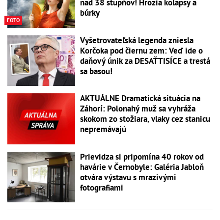
nad 38 stupňov! Hrozia kolapsy a
búrky
FOTO
Vyšetrovateľská legenda zniesla
Korčoka pod čiernu zem: Veď ide o
daňový únik za DESAŤTISÍCE a trestá
sa basou!
AKTUÁLNE Dramatická situácia na
Záhorí: Polonahý muž sa vyhráža
skokom zo stožiara, vlaky cez stanicu
nepremávajú
Prievidza si pripomína 40 rokov od
havárie v Černobyle: Galéria Jabloň
otvára výstavu s mrazivými
fotografiami