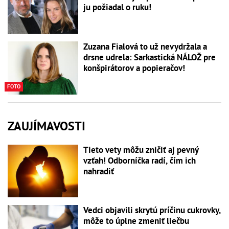
ju požiadal o ruku!
Zuzana Fialová to už nevydržala a
drsne udrela: Sarkastická NÁLOŽ pre
konšpirátorov a popieračov!
FOTO
ZAUJÍMAVOSTI
Tieto vety môžu zničiť aj pevný
vzťah! Odborníčka radí, čím ich
nahradiť
Vedci objavili skrytú príčinu cukrovky,
môže to úplne zmeniť liečbu