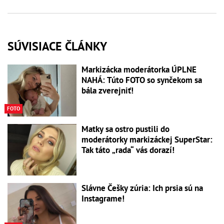
SÚVISIACE ČLÁNKY
Markizácka moderátorka ÚPLNE
NAHÁ: Túto FOTO so synčekom sa
bála zverejniť!
FOTO
Matky sa ostro pustili do
moderátorky markizáckej SuperStar:
Tak táto „rada“ vás dorazí!
Slávne Češky zúria: Ich prsia sú na
Instagrame!