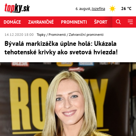
26 °C
6. august
,
Jozefína
DOMÁCE
ZAHRANIČNÉ
PROMINENTI
ŠPORT
ZAUJÍMAV
14.12.2020 18:00
Topky
Prominenti
Zahraniční prominenti
Bývalá markizáčka úplne holá: Ukázala
tehotenské krivky ako svetová hviezda!