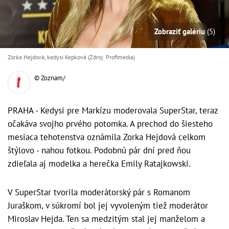
Zobraziť galériu
(5)
Zorka Hejdová, kedysi Kepková (Zdroj: Profimedia)
© Zoznam/
PRAHA - Kedysi pre Markízu moderovala SuperStar, teraz
očakáva svojho prvého potomka. A prechod do šiesteho
mesiaca tehotenstva oznámila Zorka Hejdová celkom
štýlovo - nahou fotkou. Podobnú pár dní pred ňou
zdieľala aj modelka a herečka Emily Ratajkowski.
V SuperStar tvorila moderátorský pár s Romanom
Juraškom, v súkromí bol jej vyvoleným tiež moderátor
Miroslav Hejda. Ten sa medzitým stal jej manželom a