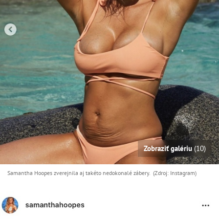
Zobraziť galériu
(10)
Samantha Hoopes zverejnila aj takéto nedokonalé zábery. (Zdroj: Instagram)