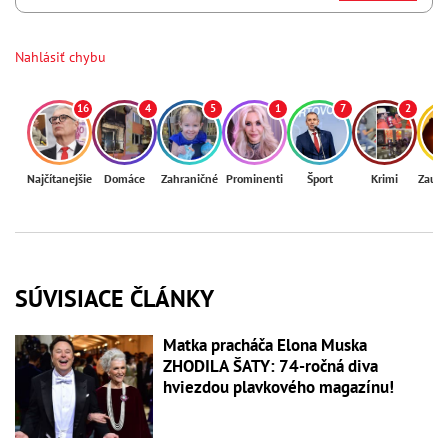
Nahlásiť chybu
16
4
5
1
7
2
Najčítanejšie
Domáce
Zahraničné
Prominenti
Šport
Krimi
Zaují
SÚVISIACE ČLÁNKY
Matka pracháča Elona Muska
ZHODILA ŠATY: 74-ročná diva
hviezdou plavkového magazínu!