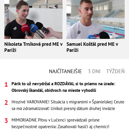
Nikoleta Trníková pred ME v
Samuel Košťál pred ME v
Paríži
Paríži
NAJČÍTANEJŠIE
3 DNI
TÝŽDEŇ
Párik to už nevydržal a ROZDÁVAL si to priamo na úrade:
Obrovský škandál, obidvoch na mieste vyhodili
Hrozivé VAROVANIE! Situácia s migrantmi v Španielskej Ceute
sa má zdramatizovať: Unikol presný dátum druhej invázie
MIMORIADNE Pitvu v Lučenci sprevádzali prísne
bezpečnostné opatrenia: Zasahovali hasiči aj chemici!