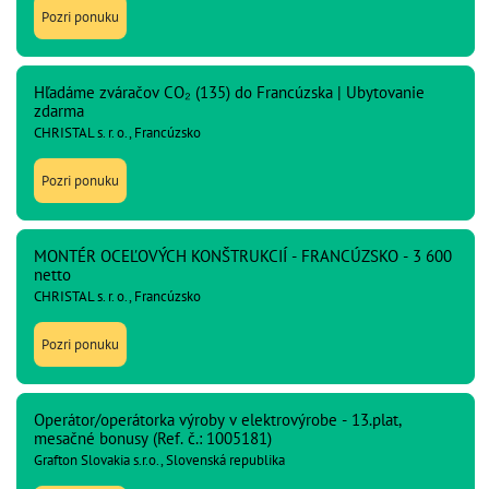
Pozri ponuku
Hľadáme zváračov CO₂ (135) do Francúzska | Ubytovanie
zdarma
CHRISTAL s. r. o., Francúzsko
Pozri ponuku
MONTÉR OCEĽOVÝCH KONŠTRUKCIÍ - FRANCÚZSKO - 3 600
netto
CHRISTAL s. r. o., Francúzsko
Pozri ponuku
Operátor/operátorka výroby v elektrovýrobe - 13.plat,
mesačné bonusy (Ref. č.: 1005181)
Grafton Slovakia s.r.o., Slovenská republika