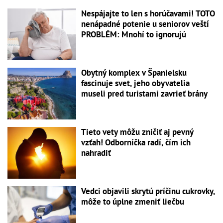
Nespájajte to len s horúčavami! TOTO
nenápadné potenie u seniorov veští
PROBLÉM: Mnohí to ignorujú
Obytný komplex v Španielsku
fascinuje svet, jeho obyvatelia
museli pred turistami zavrieť brány
Tieto vety môžu zničiť aj pevný
vzťah! Odborníčka radí, čím ich
nahradiť
Vedci objavili skrytú príčinu cukrovky,
môže to úplne zmeniť liečbu