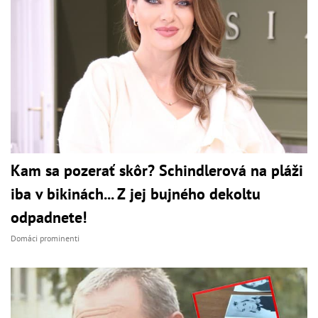
Kam sa pozerať skôr? Schindlerová na pláži
iba v bikinách... Z jej bujného dekoltu
odpadnete!
Domáci prominenti