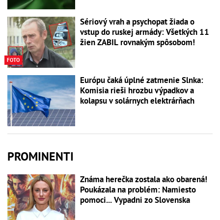
Sériový vrah a psychopat žiada o
vstup do ruskej armády: Všetkých 11
žien ZABIL rovnakým spôsobom!
FOTO
Európu čaká úplné zatmenie Slnka:
Komisia rieši hrozbu výpadkov a
kolapsu v solárnych elektrárňach
PROMINENTI
Známa herečka zostala ako obarená!
Poukázala na problém: Namiesto
pomoci... Vypadni zo Slovenska