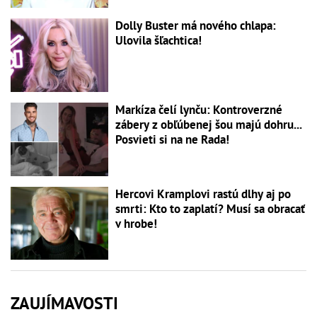
Dolly Buster má nového chlapa:
Ulovila šľachtica!
Markíza čelí lynču: Kontroverzné
zábery z obľúbenej šou majú dohru...
Posvieti si na ne Rada!
Hercovi Kramplovi rastú dlhy aj po
smrti: Kto to zaplatí? Musí sa obracať
v hrobe!
ZAUJÍMAVOSTI