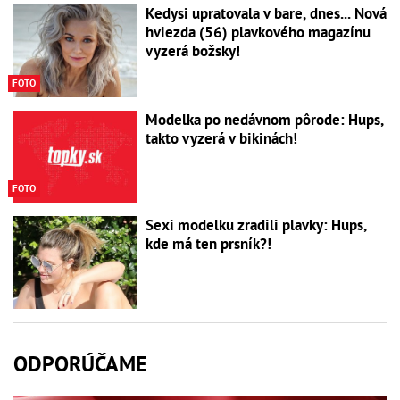
Kedysi upratovala v bare, dnes... Nová
hviezda (56) plavkového magazínu
vyzerá božsky!
FOTO
Modelka po nedávnom pôrode: Hups,
takto vyzerá v bikinách!
FOTO
Sexi modelku zradili plavky: Hups,
kde má ten prsník?!
ODPORÚČAME