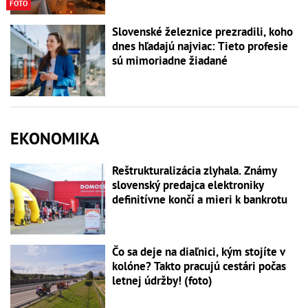
FOTO
Slovenské železnice prezradili, koho
dnes hľadajú najviac: Tieto profesie
sú mimoriadne žiadané
EKONOMIKA
Reštrukturalizácia zlyhala. Známy
slovenský predajca elektroniky
definitívne končí a mieri k bankrotu
Čo sa deje na diaľnici, kým stojíte v
kolóne? Takto pracujú cestári počas
letnej údržby! (foto)