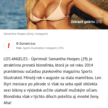
Zobraziť galériu
(10)
Samantha Hoopes (Zdroj: Instagram)
© Zoznam/zuz
Foto
: Sports Illustrated, instagram, SITA
LOS ANGELES - Úprimná! Samantha Hoopes (29) je
atraktívna prsnatá blondínka, ktorá je od roku 2014
pravidelnou sučasťou plavkového magazínu Sports
Illustrated. Minulý rok v auguste sa stala mamičkou. Len
štyri mesiace po pôrode si však na seba opäť obliekla
sexi bikiny a výsledok určite ulahodí mužským očiam.
Blondínka však v týchto dňoch potešila aj mnohé ženy.
Aha!