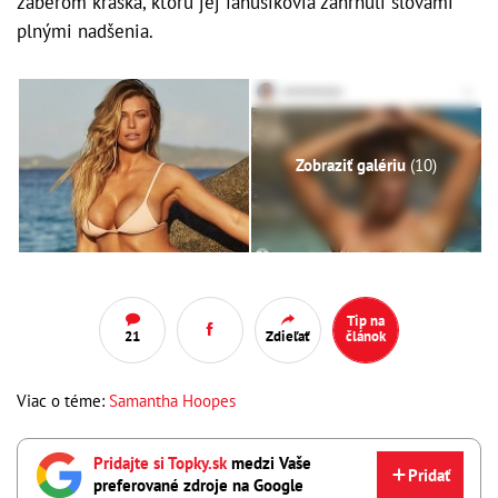
záberom kráska, ktorú jej fanúšikovia zahrnuli slovami
plnými nadšenia.
Zobraziť galériu
(10)
Tip na
21
Zdieľať
článok
Viac o téme:
Samantha Hoopes
Pridajte si Topky.sk
medzi Vaše
Pridať
preferované zdroje na Google