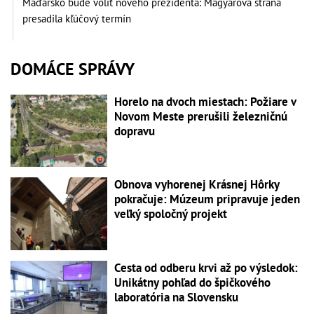
Maďarsko bude voliť nového prezidenta: Magyarova strana
presadila kľúčový termín
DOMÁCE SPRÁVY
Horelo na dvoch miestach: Požiare v
Novom Meste prerušili železničnú
dopravu
Obnova vyhorenej Krásnej Hôrky
pokračuje: Múzeum pripravuje jeden
veľký spoločný projekt
Cesta od odberu krvi až po výsledok:
Unikátny pohľad do špičkového
laboratória na Slovensku