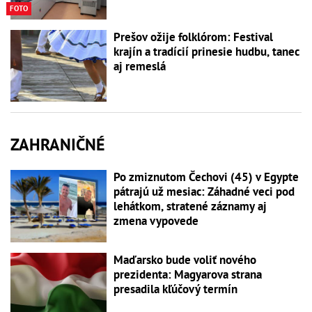
FOTO
Prešov ožije folklórom: Festival
krajín a tradícií prinesie hudbu, tanec
aj remeslá
ZAHRANIČNÉ
Po zmiznutom Čechovi (45) v Egypte
pátrajú už mesiac: Záhadné veci pod
lehátkom, stratené záznamy aj
zmena vypovede
Maďarsko bude voliť nového
prezidenta: Magyarova strana
presadila kľúčový termín