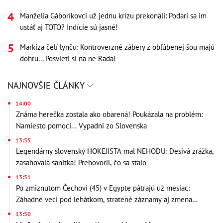
Manželia Gáboríkovci už jednu krízu prekonali: Podarí sa im
ustáť aj TOTO? Indície sú jasné!
Markíza čelí lynču: Kontroverzné zábery z obľúbenej šou majú
dohru... Posvieti si na ne Rada!
NAJNOVŠIE ČLÁNKY
14:00
Známa herečka zostala ako obarená! Poukázala na problém:
Namiesto pomoci... Vypadni zo Slovenska
13:55
Legendárny slovenský HOKEJISTA mal NEHODU: Desivá zrážka,
zasahovala sanitka! Prehovoril, čo sa stalo
13:51
Po zmiznutom Čechovi (45) v Egypte pátrajú už mesiac:
Záhadné veci pod lehátkom, stratené záznamy aj zmena
vypovede
13:50