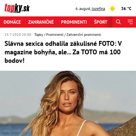
36 °C
6. august
,
Jozefína
DOMÁCE
ZAHRANIČNÉ
PROMINENTI
ŠPORT
ZAUJÍMAV
25.7.2020 20:00
Topky
Prominenti
Zahraniční prominenti
Slávna sexica odhalila zákulisné FOTO: V
magazíne bohyňa, ale... Za TOTO má 100
bodov!