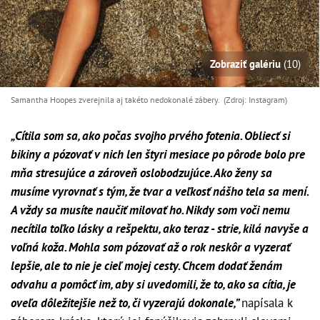
Zobraziť galériu
(10)
Samantha Hoopes zverejnila aj takéto nedokonalé zábery. (Zdroj: Instagram)
„Cítila som sa, ako počas svojho prvého fotenia. Obliecť si
bikiny a pózovať v nich len štyri mesiace po pôrode bolo pre
mňa stresujúce a zároveň oslobodzujúce. Ako ženy sa
musíme vyrovnať s tým, že tvar a veľkosť nášho tela sa mení.
A vždy sa musíte naučiť milovať ho. Nikdy som voči nemu
necítila toľko lásky a rešpektu, ako teraz - strie, kilá navyše a
voľná koža. Mohla som pózovať až o rok neskôr a vyzerať
lepšie, ale to nie je cieľ mojej cesty. Chcem dodať ženám
odvahu a pomôcť im, aby si uvedomili, že to, ako sa cítia, je
oveľa dôležitejšie než to, či vyzerajú dokonale,”
napísala k