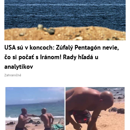
USA sú v koncoch: Zúfalý Pentagón nevie,
čo si počať s Iránom! Rady hľadá u
analytikov
Zahraničné