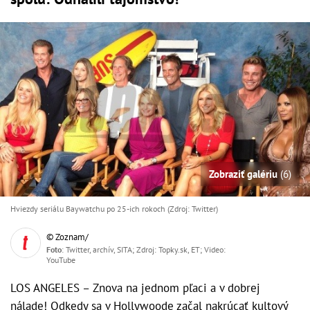
Zobraziť galériu
(6)
Hviezdy seriálu Baywatchu po 25-ich rokoch (Zdroj: Twitter)
© Zoznam/
Foto
: Twitter, archív, SITA; Zdroj: Topky.sk, ET; Video:
YouTube
LOS ANGELES – Znova na jednom pľaci a v dobrej
nálade! Odkedy sa v Hollywoode začal nakrúcať kultový