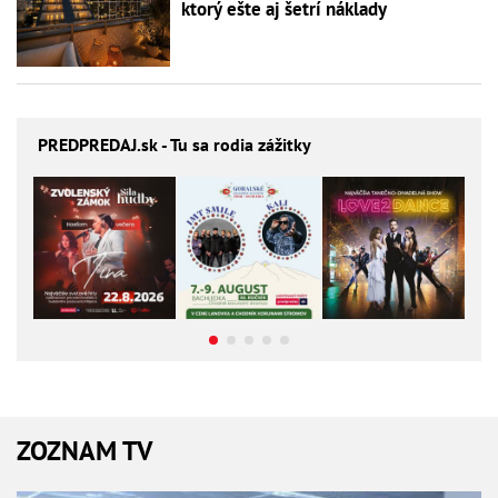
ktorý ešte aj šetrí náklady
PREDPREDAJ
.sk - Tu sa rodia zážitky
ZOZNAM TV