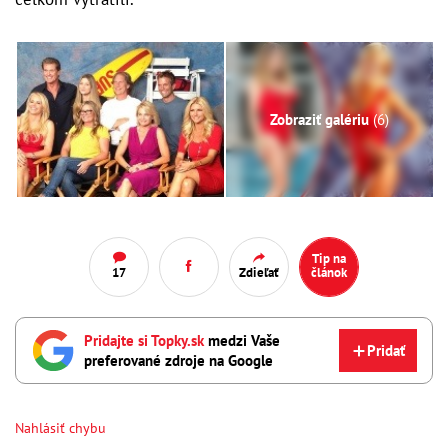
Zobraziť galériu
(6)
Tip na
17
Zdieľať
článok
Pridajte si Topky.sk
medzi Vaše
Pridať
preferované zdroje na Google
Nahlásiť chybu