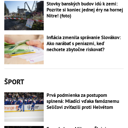
Stovky banských budov idú k zemi:
Pozrite si koniec jednej éry na hornej
Nitre! (foto)
Inflácia zmenila správanie Slovákov:
Ako narábať s peniazmi, keď
nechcete zbytočne riskovať?
ŠPORT
Prvá podmienka za postupom
splnená: Mladíci vďaka famóznemu
Seličovi zvíťazili proti Helvétom