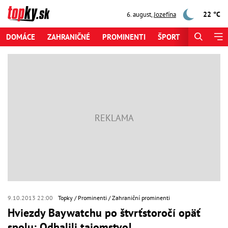
22 °C
6. august
,
Jozefína
DOMÁCE
ZAHRANIČNÉ
PROMINENTI
ŠPORT
ZAUJÍMAV
9.10.2013 22:00
Topky
Prominenti
Zahraniční prominenti
Hviezdy Baywatchu po štvrťstoročí opäť
spolu: Odhalili tajomstvo!