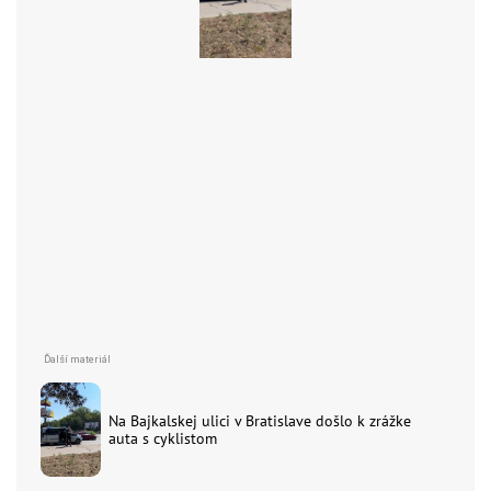
Na Bajkalskej ulici v Bratislave došlo k zrážke
auta s cyklistom