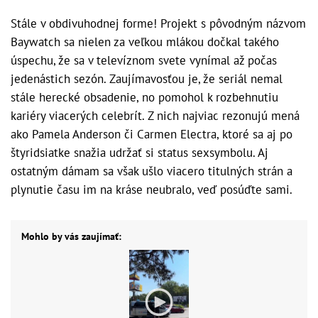
Stále v obdivuhodnej forme! Projekt s pôvodným názvom
Baywatch sa nielen za veľkou mlákou dočkal takého
úspechu, že sa v televíznom svete vynímal až počas
jedenástich sezón. Zaujímavosťou je, že seriál nemal
stále herecké obsadenie, no pomohol k rozbehnutiu
kariéry viacerých celebrít. Z nich najviac rezonujú mená
ako Pamela Anderson či Carmen Electra, ktoré sa aj po
štyridsiatke snažia udržať si status sexsymbolu. Aj
ostatným dámam sa však ušlo viacero titulných strán a
plynutie času im na kráse neubralo, veď posúďte sami.
Mohlo by vás zaujímať: