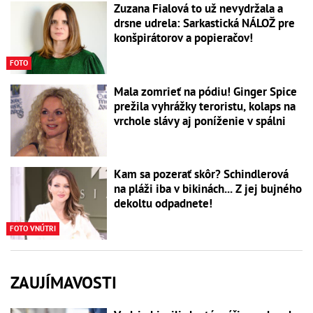
Zuzana Fialová to už nevydržala a
drsne udrela: Sarkastická NÁLOŽ pre
konšpirátorov a popieračov!
FOTO
Mala zomrieť na pódiu! Ginger Spice
prežila vyhrážky teroristu, kolaps na
vrchole slávy aj poníženie v spálni
Kam sa pozerať skôr? Schindlerová
na pláži iba v bikinách... Z jej bujného
dekoltu odpadnete!
FOTO VNÚTRI
ZAUJÍMAVOSTI