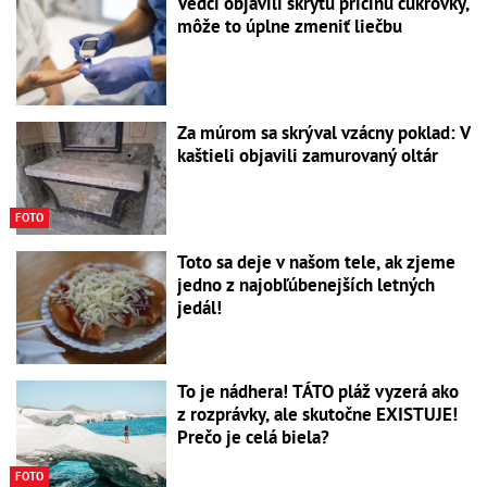
Vedci objavili skrytú príčinu cukrovky,
môže to úplne zmeniť liečbu
Za múrom sa skrýval vzácny poklad: V
kaštieli objavili zamurovaný oltár
FOTO
Toto sa deje v našom tele, ak zjeme
jedno z najobľúbenejších letných
jedál!
To je nádhera! TÁTO pláž vyzerá ako
z rozprávky, ale skutočne EXISTUJE!
Prečo je celá biela?
FOTO