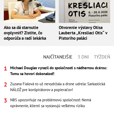
Ako sa dá starnutie
Otvorenie výstavy Otisa
ovplyvniť? Zistite, čo
Lauberta „Kresliaci Otis“ v
odporúča a radí lekárka
Pistoriho paláci
NAJČÍTANEJŠIE
3 DNI
TÝŽDEŇ
Michael Douglas vyrazil do spoločnosti s nádhernou dcérou:
Tomu sa hovorí dokonalosť!
Zuzana Fialová to už nevydržala a drsne udrela: Sarkastická
NÁLOŽ pre konšpirátorov a popieračov!
NBS upozorňuje na problémovú spoločnosť: Nemá
oprávnenie, klienti sa vystavujú veľkému riziku