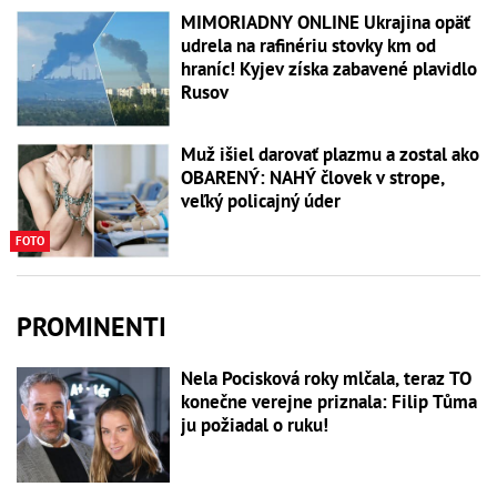
MIMORIADNY ONLINE Ukrajina opäť
udrela na rafinériu stovky km od
hraníc! Kyjev získa zabavené plavidlo
Rusov
Muž išiel darovať plazmu a zostal ako
OBARENÝ: NAHÝ človek v strope,
veľký policajný úder
FOTO
PROMINENTI
Nela Pocisková roky mlčala, teraz TO
konečne verejne priznala: Filip Tůma
ju požiadal o ruku!