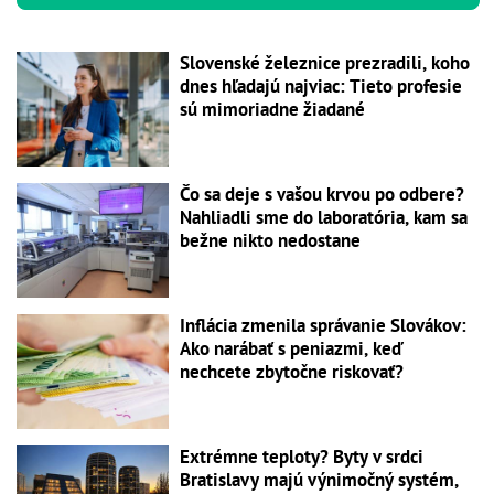
Slovenské železnice prezradili, koho
dnes hľadajú najviac: Tieto profesie
sú mimoriadne žiadané
Čo sa deje s vašou krvou po odbere?
Nahliadli sme do laboratória, kam sa
bežne nikto nedostane
Inflácia zmenila správanie Slovákov:
Ako narábať s peniazmi, keď
nechcete zbytočne riskovať?
Extrémne teploty? Byty v srdci
Bratislavy majú výnimočný systém,