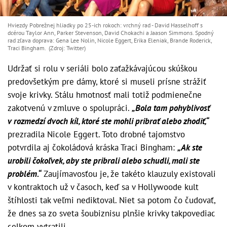
Hviezdy Pobrežnej hliadky po 25-ich rokoch: vrchný rad - David Hasselhoff s
dcérou Taylor Ann, Parker Stevenson, David Chokachi a Jaason Simmons. Spodný
rad zľava doprava: Gena Lee Nolin, Nicole Eggert, Erika Eleniak, Brande Roderick,
Traci Bingham. (Zdroj: Twitter)
Udržať si rolu v seriáli bolo zaťažkávajúcou skúškou
predovšetkým pre dámy, ktoré si museli prísne strážiť
svoje krivky. Stálu hmotnosť mali totiž podmienečne
zakotvenú v zmluve o spolupráci.
„Bola tam pohyblivosť
v rozmedzí dvoch kíl, ktoré ste mohli pribrať alebo zhodiť,“
prezradila Nicole Eggert. Toto drobné tajomstvo
potvrdila aj čokoládová kráska Traci Bingham:
„Ak ste
urobili čokoľvek, aby ste pribrali alebo schudli, mali ste
problém.“
Zaujímavosťou je, že takéto klauzuly existovali
v kontraktoch už v časoch, keď sa v Hollywoode kult
štíhlosti tak veľmi nediktoval. Niet sa potom čo čudovať,
že dnes sa zo sveta šoubiznisu plnšie krivky takpovediac
celkom vytratili.