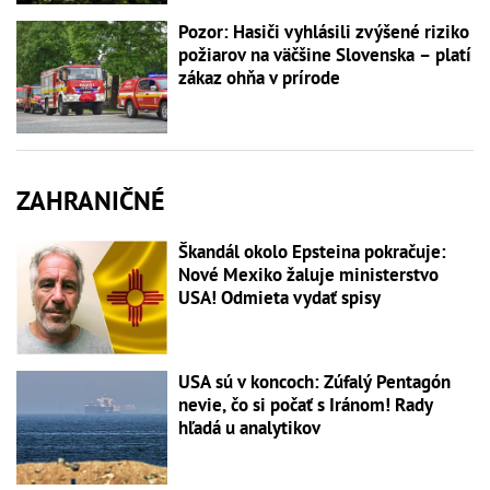
Pozor: Hasiči vyhlásili zvýšené riziko
požiarov na väčšine Slovenska – platí
zákaz ohňa v prírode
ZAHRANIČNÉ
Škandál okolo Epsteina pokračuje:
Nové Mexiko žaluje ministerstvo
USA! Odmieta vydať spisy
USA sú v koncoch: Zúfalý Pentagón
nevie, čo si počať s Iránom! Rady
hľadá u analytikov