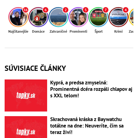
16
6
2
5
7
4
Najčítanejšie
Domáce
Zahraničné
Prominenti
Šport
Krimi
Zaují
SÚVISIACE ČLÁNKY
Kyprá, a predsa zmyselná:
Prominentná dcéra rozpáli chlapov aj
s XXL telom!
Skrachovaná kráska z Baywatchu
totálne na dne: Neuveríte, čím sa
teraz živí!