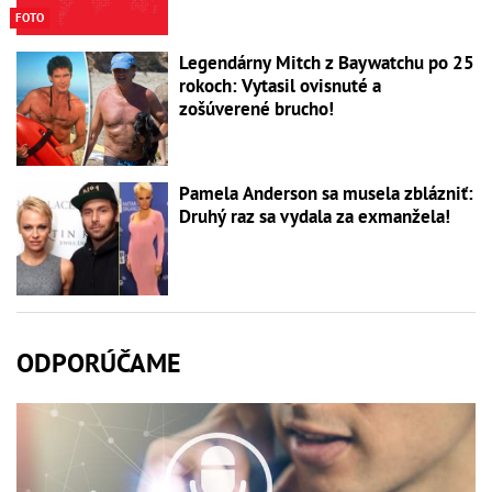
FOTO
Legendárny Mitch z Baywatchu po 25
rokoch: Vytasil ovisnuté a
zošúverené brucho!
Pamela Anderson sa musela zblázniť:
Druhý raz sa vydala za exmanžela!
ODPORÚČAME