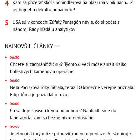
Kam sa pozerať skôr? Schindlerová na pláži iba v bikinách... Z
jej bujného dekoltu odpadnete!
USA sú v koncoch: Zúfalý Pentagón nevie, čo si počať s
Iránom! Rady hľadá u analytikov
NAJNOVŠIE ČLÁNKY
06:30
Chcete si zachrániť žlčník? Týchto 6 vecí môže znížiť riziko
bolestivých kameňov a operácie
06:00
Nela Pocisková roky mlčala, teraz TO konečne verejne priznala:
Filip Tůma ju požiadal o ruku!
06:00
Čo sa deje s vašou krvou po odbere? Nahliadli sme do
laboratória, kam sa bežne nikto nedostane
05:55
Telefonát, ktorý môže pripraviť rodinu o peniaze: AI skopíruje