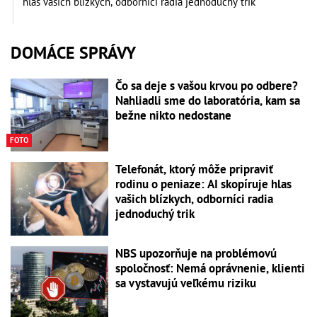
hlas vašich blízkych, odborníci radia jednoduchý trik
DOMÁCE SPRÁVY
Čo sa deje s vašou krvou po odbere?
Nahliadli sme do laboratória, kam sa
bežne nikto nedostane
FOTO
Telefonát, ktorý môže pripraviť
rodinu o peniaze: AI skopíruje hlas
vašich blízkych, odborníci radia
jednoduchý trik
NBS upozorňuje na problémovú
spoločnosť: Nemá oprávnenie, klienti
sa vystavujú veľkému riziku