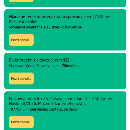
Hľadáme redaktora/redaktorku spravodajstva TV JOJ pre
Košice a okolie
Slovenská produkčná, a.s., Okres Košice-okolie
Pozri ponuku
Elektrotechnik s osvedčením §22
ManpowerGroup Slovensko s.r.o., Žilinský kraj
Pozri ponuku
Pracovná príležitosť v Prešove so mzdou až 1 650 €/mes.
Nástup 8/2026. Možnosť kariérneho rastu.
TRANSFER International Staff k.s., Bardejov
Pozri ponuku