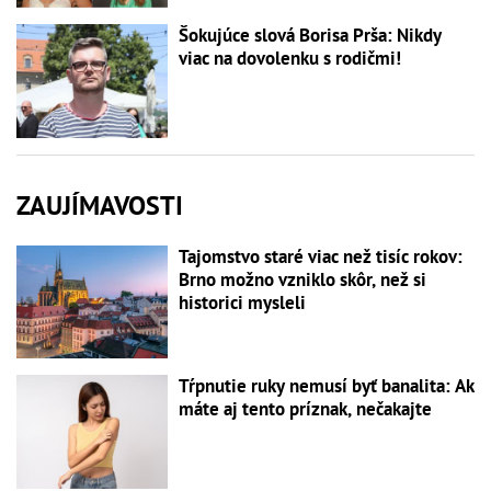
Šokujúce slová Borisa Prša: Nikdy
viac na dovolenku s rodičmi!
ZAUJÍMAVOSTI
Tajomstvo staré viac než tisíc rokov:
Brno možno vzniklo skôr, než si
historici mysleli
Tŕpnutie ruky nemusí byť banalita: Ak
máte aj tento príznak, nečakajte