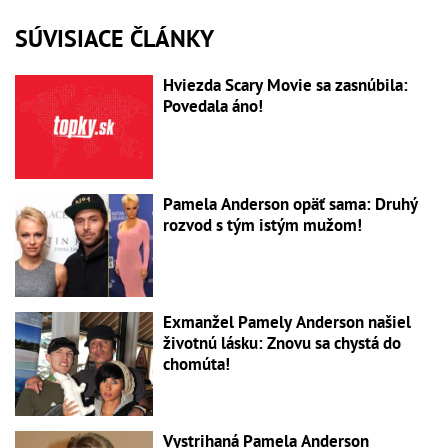
SÚVISIACE ČLÁNKY
Hviezda Scary Movie sa zasnúbila:
Povedala áno!
Pamela Anderson opäť sama: Druhý
rozvod s tým istým mužom!
Exmanžel Pamely Anderson našiel
životnú lásku: Znovu sa chystá do
chomúta!
Vystrihaná Pamela Anderson