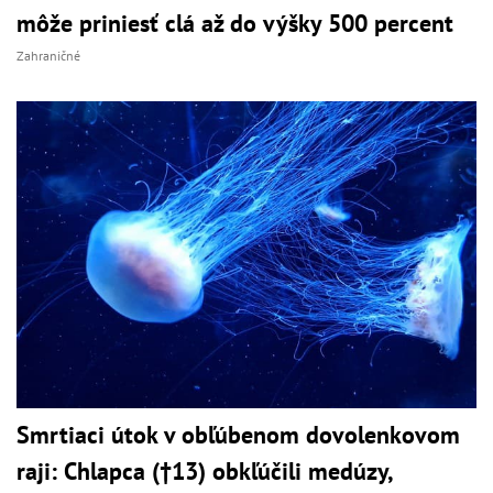
môže priniesť clá až do výšky 500 percent
Zahraničné
Smrtiaci útok v obľúbenom dovolenkovom
raji: Chlapca (†13) obkľúčili medúzy,