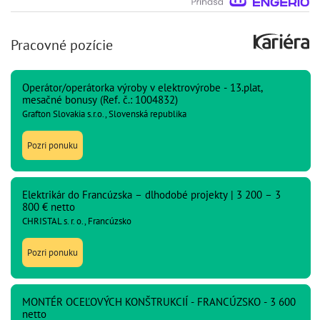
Pracovné pozície
Operátor/operátorka výroby v elektrovýrobe - 13.plat,
mesačné bonusy (Ref. č.: 1004832)
Grafton Slovakia s.r.o., Slovenská republika
Pozri ponuku
Elektrikár do Francúzska – dlhodobé projekty | 3 200 – 3
800 € netto
CHRISTAL s. r. o., Francúzsko
Pozri ponuku
MONTÉR OCEĽOVÝCH KONŠTRUKCIÍ - FRANCÚZSKO - 3 600
netto