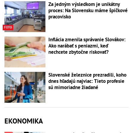
Za jedným výsledkom je unikátny
proces: Na Slovensku máme špičkové
pracovisko
FOTO
Inflácia zmenila správanie Slovákov:
Ako narábať s peniazmi, keď
nechcete zbytočne riskovať?
Slovenské železnice prezradili, koho
dnes hľadajú najviac: Tieto profesie
sú mimoriadne žiadané
EKONOMIKA