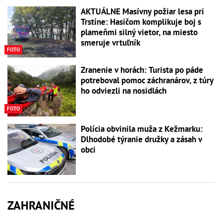
AKTUÁLNE Masívny požiar lesa pri
Trstíne: Hasičom komplikuje boj s
plameňmi silný vietor, na miesto
smeruje vrtuľník
FOTO
Zranenie v horách: Turista po páde
potreboval pomoc záchranárov, z túry
ho odviezli na nosidlách
FOTO
Polícia obvinila muža z Kežmarku:
Dlhodobé týranie družky a zásah v
obci
ZAHRANIČNÉ