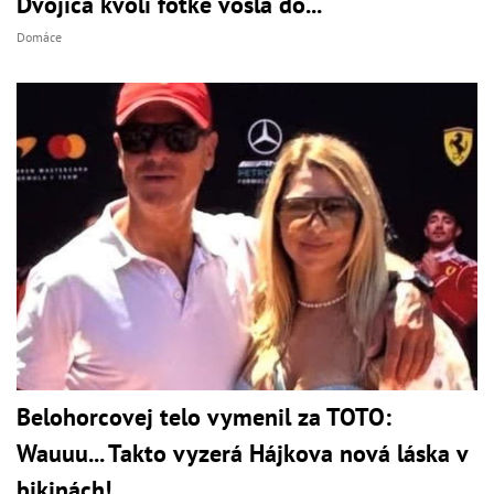
Dvojica kvôli fotke vošla do...
Domáce
Belohorcovej telo vymenil za TOTO:
Wauuu... Takto vyzerá Hájkova nová láska v
bikinách!