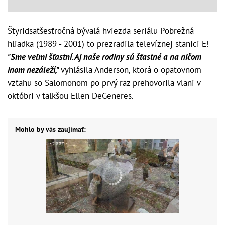
Štyridsaťšesťročná bývalá hviezda seriálu Pobrežná
hliadka (1989 - 2001) to prezradila televíznej stanici E!
"Sme veľmi šťastní. Aj naše rodiny sú šťastné a na ničom
inom nezáleží,"
vyhlásila Anderson, ktorá o opätovnom
vzťahu so Salomonom po prvý raz prehovorila vlani v
októbri v talkšou Ellen DeGeneres.
Mohlo by vás zaujímať: