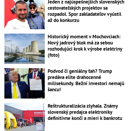
Jeden z najúspešnejších slovenských
cestovateľských projektov sa
rozpadol. Spor zakladateľov vyústil
až do konkurzu
Historický moment v Mochovciach:
Nový jadrový blok má za sebou
rozhodujúci krok k výrobe elektriny
(foto)
Podvod či geniálny ťah? Trump
predáva elite drahocenné
milisekundy. Bežní investori nemajú
šancu!
Reštrukturalizácia zlyhala. Známy
slovenský predajca elektroniky
definitívne končí a mieri k bankrotu