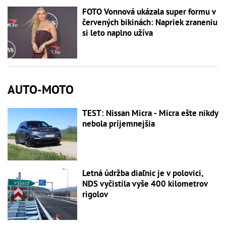
FOTO Vonnová ukázala super formu v
červených bikinách: Napriek zraneniu
si leto naplno užíva
AUTO-MOTO
TEST: Nissan Micra - Micra ešte nikdy
nebola príjemnejšia
Letná údržba diaľnic je v polovici,
NDS vyčistila vyše 400 kilometrov
rigolov