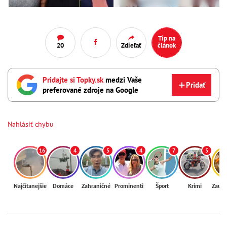
Tip na
20
Zdieľať
článok
Pridajte si Topky.sk
medzi Vaše
Pridať
preferované zdroje na Google
Nahlásiť chybu
16
4
5
4
7
5
Najčítanejšie
Domáce
Zahraničné
Prominenti
Šport
Krimi
Zaují