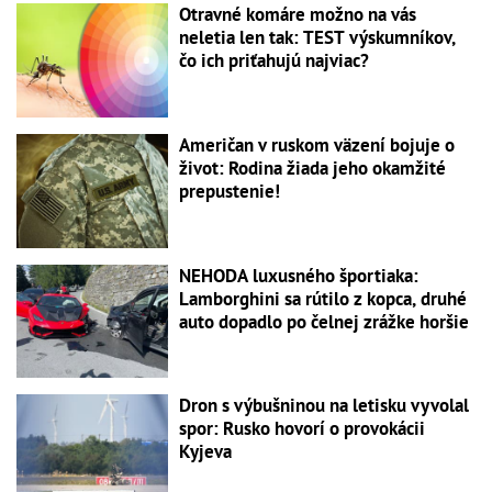
Otravné komáre možno na vás
neletia len tak: TEST výskumníkov,
čo ich priťahujú najviac?
Američan v ruskom väzení bojuje o
život: Rodina žiada jeho okamžité
prepustenie!
NEHODA luxusného športiaka:
Lamborghini sa rútilo z kopca, druhé
auto dopadlo po čelnej zrážke horšie
Dron s výbušninou na letisku vyvolal
spor: Rusko hovorí o provokácii
Kyjeva