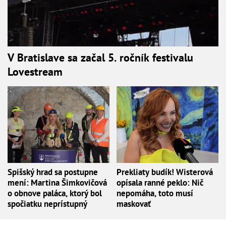
V Bratislave sa začal 5. ročník festivalu
Lovestream
Spišský hrad sa postupne
Prekliaty budík! Wisterová
mení: Martina Šimkovičová
opísala ranné peklo: Nič
o obnove paláca, ktorý bol
nepomáha, toto musí
spočiatku neprístupný
maskovať