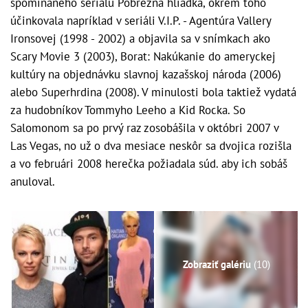
spomínaného seriálu Pobrežná hliadka, okrem toho
účinkovala napríklad v seriáli V.I.P. - Agentúra Vallery
Ironsovej (1998 - 2002) a objavila sa v snímkach ako
Scary Movie 3 (2003), Borat: Nakúkanie do ameryckej
kultúry na objednávku slavnoj kazašskoj národa (2006)
alebo Superhrdina (2008). V minulosti bola taktiež vydatá
za hudobníkov Tommyho Leeho a Kid Rocka. So
Salomonom sa po prvý raz zosobášila v októbri 2007 v
Las Vegas, no už o dva mesiace neskôr sa dvojica rozišla
a vo februári 2008 herečka požiadala súd. aby ich sobáš
anuloval.
Zobraziť galériu
(10)