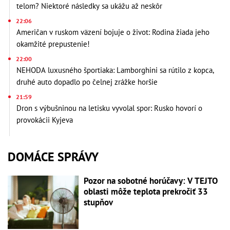
telom? Niektoré následky sa ukážu až neskôr
22:06
Američan v ruskom väzení bojuje o život: Rodina žiada jeho
okamžité prepustenie!
22:00
NEHODA luxusného športiaka: Lamborghini sa rútilo z kopca,
druhé auto dopadlo po čelnej zrážke horšie
21:59
Dron s výbušninou na letisku vyvolal spor: Rusko hovorí o
provokácii Kyjeva
DOMÁCE SPRÁVY
Pozor na sobotné horúčavy: V TEJTO
oblasti môže teplota prekročiť 33
stupňov