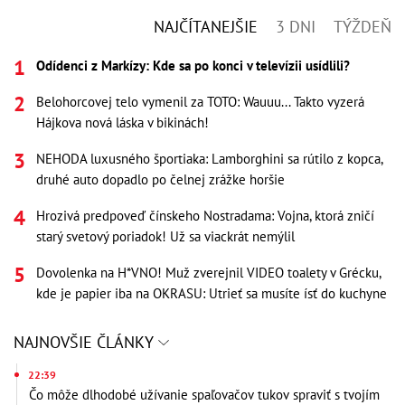
NAJČÍTANEJŠIE
3 DNI
TÝŽDEŇ
Odídenci z Markízy: Kde sa po konci v televízii usídlili?
Belohorcovej telo vymenil za TOTO: Wauuu... Takto vyzerá
Hájkova nová láska v bikinách!
NEHODA luxusného športiaka: Lamborghini sa rútilo z kopca,
druhé auto dopadlo po čelnej zrážke horšie
Hrozivá predpoveď čínskeho Nostradama: Vojna, ktorá zničí
starý svetový poriadok! Už sa viackrát nemýlil
Dovolenka na H*VNO! Muž zverejnil VIDEO toalety v Grécku,
kde je papier iba na OKRASU: Utrieť sa musíte ísť do kuchyne
NAJNOVŠIE ČLÁNKY
22:39
Čo môže dlhodobé užívanie spaľovačov tukov spraviť s tvojím