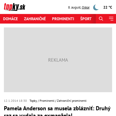
22 °C
8. august
,
Oskar
DOMÁCE
ZAHRANIČNÉ
PROMINENTI
ŠPORT
ZAUJÍMAV
12.1.2014 18:30
Topky
Prominenti
Zahraniční prominenti
Pamela Anderson sa musela zblázniť: Druhý
raz sa vydala za exmanžela!