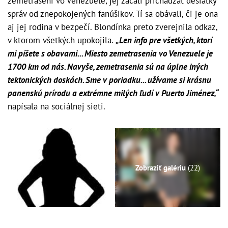
zemetrasení vo Venezuele, jej začali prichádzať desiatky
správ od znepokojených fanúšikov. Tí sa obávali, či je ona
aj jej rodina v bezpečí. Blondínka preto zverejnila odkaz,
v ktorom všetkých upokojila.
„Len info pre všetkých, ktorí
mi píšete s obavami... Miesto zemetrasenia vo Venezuele je
1700 km od nás. Navyše, zemetrasenia sú na úplne iných
tektonických doskách. Sme v poriadku... užívame si krásnu
panenskú prírodu a extrémne milých ľudí v Puerto Jiménez,“
napísala na sociálnej sieti.
Zobraziť galériu
(22)