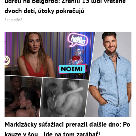
udreli na Belgorod: Zranili 13 ľudí vrátane
dvoch detí, útoky pokračujú
Zahraničné
Markizácky súťažiaci prerazil ďalšie dno: Po
kauze v šou... Ide na tom zarábať!