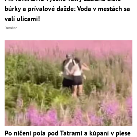
búrky a prívalové dažde: Voda v mestách sa
valí ulicami!
Domáce
Po ničení pola pod Tatrami a kúpaní v plese