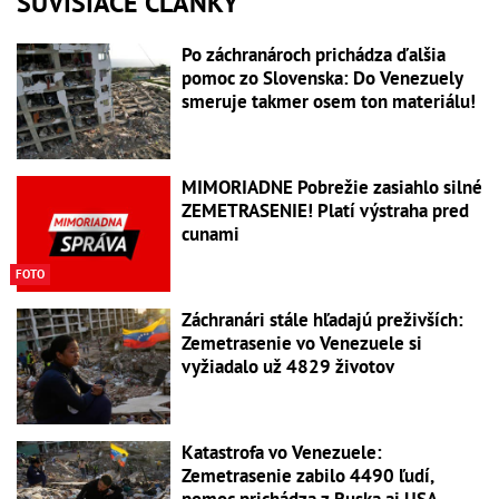
SÚVISIACE ČLÁNKY
Po záchranároch prichádza ďalšia
pomoc zo Slovenska: Do Venezuely
smeruje takmer osem ton materiálu!
MIMORIADNE Pobrežie zasiahlo silné
ZEMETRASENIE! Platí výstraha pred
cunami
FOTO
Záchranári stále hľadajú preživších:
Zemetrasenie vo Venezuele si
vyžiadalo už 4829 životov
Katastrofa vo Venezuele:
Zemetrasenie zabilo 4490 ľudí,
pomoc prichádza z Ruska aj USA