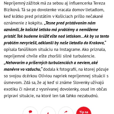
Nepríjemný zážitok má za sebou aj influencerka Tereza
Bizíková. Tá sa po dovolenke vracala domov lietadlom,
keď krátko pred pristátím v Košiciach prišlo nečakané
oznámenie z kokpitu.
„Tesne pred pristávaním nám
oznámili, že košické letisko má problémy a nemôžeme
pristáť. Tak budeme krúžiť ešte nad letiskom... Ak by sa tento
problém nevyriešil, odklonili by naše lietadlo do Krakova,“
opísala fanúšikom situáciu na Instagrame. Ako priznala,
nepríjemné chvíle ešte zhoršili silné turbulencie.
„Nehovorím o príšerných turbulenciách a neviem, aké
manévre vo vzduchu,“
dodala k fotografii, na ktorej pózuje
so svojou dcérkou Olíviou napriek nepríjemnej situácii s
úsmevom. Zdá sa, že aj keď si známe Slovenky užívajú
exotiku či návrat z vysnívanej dovolenky, osud im občas
pripraví situácie, na ktoré len tak ľahko nezabudnú.
Tip na