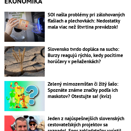
EKONOMIKA
SOI našla problémy pri zálohovaných
fľašiach a plechovkách: Nedostatky
mala viac než štvrtina prevádzok!
Slovensko tvrdo dopláca na sucho:
Burzy reagujú rýchlo, kedy pocítime
horúčavy v peňaženkách?
Zelený mimozemšťan či žltý šašo:
Spoznáte známe značky podľa ich
maskotov? Otestujte sa! (kvíz)
Jeden z najúspešnejších slovenských
cestovateľských projektov sa
rozpadol. Spor zakladateľov vyústil