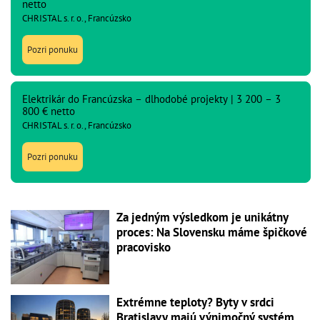
netto
CHRISTAL s. r. o., Francúzsko
Pozri ponuku
Elektrikár do Francúzska – dlhodobé projekty | 3 200 – 3
800 € netto
CHRISTAL s. r. o., Francúzsko
Pozri ponuku
Za jedným výsledkom je unikátny
proces: Na Slovensku máme špičkové
pracovisko
Extrémne teploty? Byty v srdci
Bratislavy majú výnimočný systém,