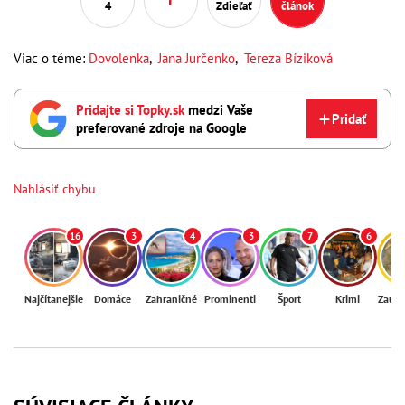
4
Zdieľať
článok
Viac o téme:
Dovolenka
,
Jana Jurčenko
,
Tereza Bíziková
Pridajte si Topky.sk
medzi Vaše
Pridať
preferované zdroje na Google
Nahlásiť chybu
16
3
4
3
7
6
Najčítanejšie
Domáce
Zahraničné
Prominenti
Šport
Krimi
Zaují