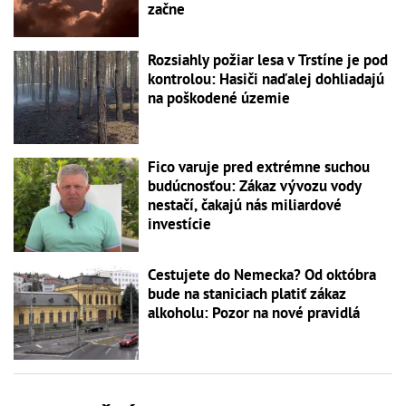
začne
Rozsiahly požiar lesa v Trstíne je pod
kontrolou: Hasiči naďalej dohliadajú
na poškodené územie
Fico varuje pred extrémne suchou
budúcnosťou: Zákaz vývozu vody
nestačí, čakajú nás miliardové
investície
Cestujete do Nemecka? Od októbra
bude na staniciach platiť zákaz
alkoholu: Pozor na nové pravidlá