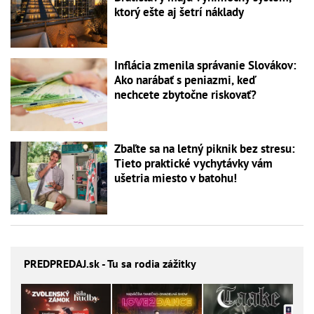
ktorý ešte aj šetrí náklady
Inflácia zmenila správanie Slovákov:
Ako narábať s peniazmi, keď
nechcete zbytočne riskovať?
Zbaľte sa na letný piknik bez stresu:
Tieto praktické vychytávky vám
ušetria miesto v batohu!
PREDPREDAJ
.sk - Tu sa rodia zážitky