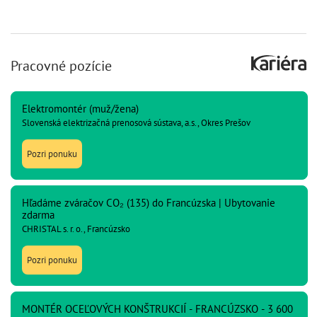
Pracovné pozície
Elektromontér (muž/žena)
Slovenská elektrizačná prenosová sústava, a.s., Okres Prešov
Pozri ponuku
Hľadáme zváračov CO₂ (135) do Francúzska | Ubytovanie
zdarma
CHRISTAL s. r. o., Francúzsko
Pozri ponuku
MONTÉR OCEĽOVÝCH KONŠTRUKCIÍ - FRANCÚZSKO - 3 600