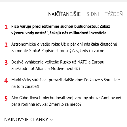
NAJČÍTANEJŠIE
3 DNI
TÝŽDEŇ
Fico varuje pred extrémne suchou budúcnosťou: Zákaz
vývozu vody nestačí, čakajú nás miliardové investície
Astronomické divadlo roka: Už o pár dní nás čaká čiastočné
zatmenie Slnka! Zapíšte si presný čas, kedy to začne
Desivé vyhlásenie veliteľa: Rusko už NATO a Európu
zneškodnilo! Aliancia Moskve neublíži
Markizácky súťažiaci prerazil ďalšie dno: Po kauze v šou... Ide
na tom zarábať!
Ako Gáboríkovci roky budovali svoj verejný obraz: Zamilovaný
pár a rodinná idylka! Zmenilo sa niečo?
NAJNOVŠIE ČLÁNKY