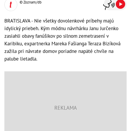
© Zoznam/db
BRATISLAVA - Nie všetky dovolenkové príbehy majú
idylický priebeh. Kým módnu návrhárku Janu Jurčenko
zasiahli obavy fanúšikov po silnom zemetrasení v
Karibiku, expartnerka Mareka Fašianga Teraza Bizíková
zažila pri návrate domov poriadne napäté chvíle na
palube lietadla.