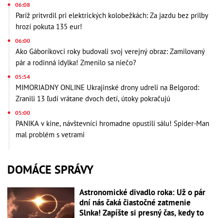
06:08
Paríž pritvrdil pri elektrických kolobežkách: Za jazdu bez prilby
hrozí pokuta 135 eur!
06:00
Ako Gáboríkovci roky budovali svoj verejný obraz: Zamilovaný
pár a rodinná idylka! Zmenilo sa niečo?
05:54
MIMORIADNY ONLINE Ukrajinské drony udreli na Belgorod:
Zranili 13 ľudí vrátane dvoch detí, útoky pokračujú
05:00
PANIKA v kine, návštevníci hromadne opustili sálu! Spider-Man
mal problém s vetrami
DOMÁCE SPRÁVY
Astronomické divadlo roka: Už o pár
dní nás čaká čiastočné zatmenie
Slnka! Zapíšte si presný čas, kedy to