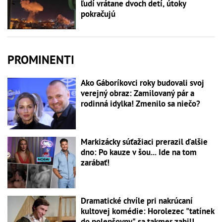
ľudí vrátane dvoch detí, útoky
pokračujú
PROMINENTI
Ako Gáboríkovci roky budovali svoj
verejný obraz: Zamilovaný pár a
rodinná idylka! Zmenilo sa niečo?
Markizácky súťažiaci prerazil ďalšie
dno: Po kauze v šou... Ide na tom
zarábať!
Dramatické chvíle pri nakrúcaní
kultovej komédie: Horolezec "tatínek
do polepšovny" sa takmer zabil!