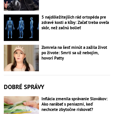
5 najdôležitejších rád ortopéda pre
zdravé kosti a kĺby: Začať treba oveľa
skôr, než začnú bolieť
Zomrela na šesť minút a zažila život
po živote: Smrti sa už nebojím,
hovorí Patty
DOBRÉ SPRÁVY
Inflácia zmenila správanie Slovákov:
Ako narábať s peniazmi, keď
nechcete zbytočne riskovať?