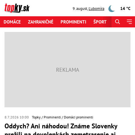
14 °C
9. august
,
Ľubomíra
DOMÁCE
ZAHRANIČNÉ
PROMINENTI
ŠPORT
ZAUJÍMAV
8.7.2026 10:00
Topky
Prominenti
Domáci prominenti
Oddych? Ani náhodou! Známe Slovenky
prežili na dovolenkách zemetrasenie aj