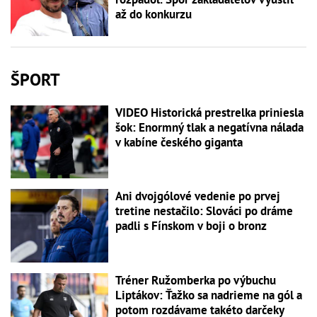
až do konkurzu
ŠPORT
VIDEO Historická prestrelka priniesla
šok: Enormný tlak a negatívna nálada
v kabíne českého giganta
Ani dvojgólové vedenie po prvej
tretine nestačilo: Slováci po dráme
padli s Fínskom v boji o bronz
Tréner Ružomberka po výbuchu
Liptákov: Ťažko sa nadrieme na gól a
potom rozdávame takéto darčeky