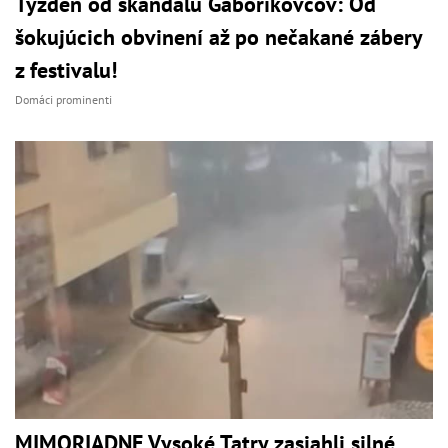
Týždeň od škandálu Gáboríkovcov: Od
šokujúcich obvinení až po nečakané zábery
z festivalu!
Domáci prominenti
MIMORIADNE Vysoké Tatry zasiahli silné