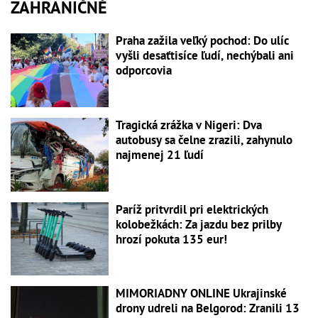
ZAHRANIČNÉ
Praha zažila veľký pochod: Do ulíc
vyšli desaťtisíce ľudí, nechýbali ani
odporcovia
Tragická zrážka v Nigeri: Dva
autobusy sa čelne zrazili, zahynulo
najmenej 21 ľudí
Paríž pritvrdil pri elektrických
kolobežkách: Za jazdu bez prilby
hrozí pokuta 135 eur!
MIMORIADNY ONLINE Ukrajinské
drony udreli na Belgorod: Zranili 13