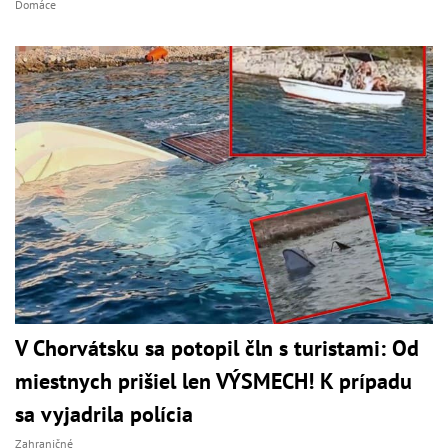
Domáce
V Chorvátsku sa potopil čln s turistami: Od
miestnych prišiel len VÝSMECH! K prípadu
sa vyjadrila polícia
Zahraničné