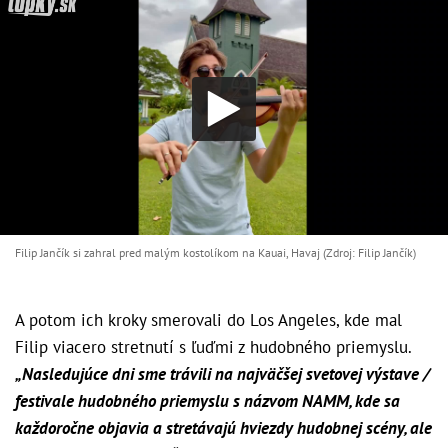
Filip Jančík si zahral pred malým kostolíkom na Kauai, Havaj (Zdroj: Filip Jančík)
A potom ich kroky smerovali do Los Angeles, kde mal
Filip viacero stretnutí s ľuďmi z hudobného priemyslu.
„Nasledujúce dni sme trávili na najväčšej svetovej výstave /
festivale hudobného priemyslu s názvom NAMM, kde sa
každoročne objavia a stretávajú hviezdy hudobnej scény, ale