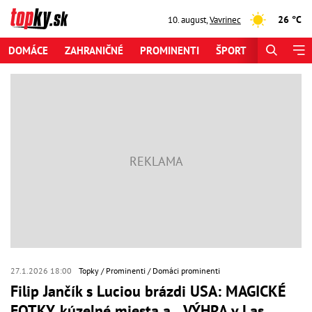
26 °C
10. august
,
Vavrinec
DOMÁCE
ZAHRANIČNÉ
PROMINENTI
ŠPORT
ZAUJÍMAV
27.1.2026 18:00
Topky
Prominenti
Domáci prominenti
Filip Jančík s Luciou brázdi USA: MAGICKÉ
FOTKY, kúzelné miesta a... VÝHRA v Las