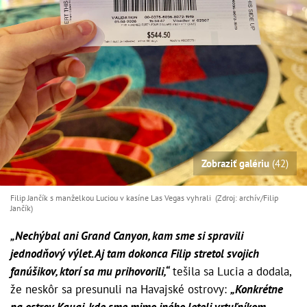
Zobraziť galériu
(42)
Filip Jančík s manželkou Luciou v kasíne Las Vegas vyhrali (Zdroj: archív/Filip
Jančík)
„Nechýbal ani Grand Canyon, kam sme si spravili
jednodňový výlet. Aj tam dokonca Filip stretol svojich
fanúšikov, ktorí sa mu prihovorili,“
tešila sa Lucia a dodala,
že neskôr sa presunuli na Havajské ostrovy:
„Konkrétne
na ostrov Kauai, kde sme mimo iného leteli vrtuľníkom