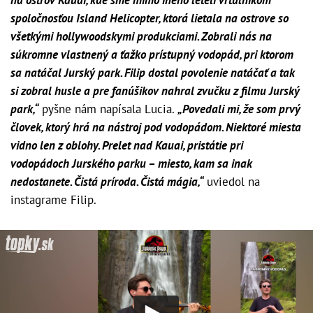
spoločnosťou Island Helicopter, ktorá lietala na ostrove so
všetkými hollywoodskymi produkciami. Zobrali nás na
súkromne vlastnený a ťažko prístupný vodopád, pri ktorom
sa natáčal Jurský park. Filip dostal povolenie natáčať a tak
si zobral husle a pre fanúšikov nahral zvučku z filmu Jurský
park,“
pyšne nám napísala Lucia.
„Povedali mi, že som prvý
človek, ktorý hrá na nástroj pod vodopádom. Niektoré miesta
vidno len z oblohy. Prelet nad Kauai, pristátie pri
vodopádoch Jurského parku – miesto, kam sa inak
nedostanete. Čistá príroda. Čistá mágia,“
uviedol na
instagrame Filip.