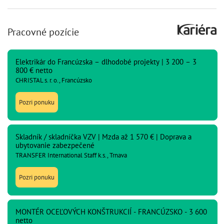
Pracovné pozície
Elektrikár do Francúzska – dlhodobé projekty | 3 200 – 3
800 € netto
CHRISTAL s. r. o., Francúzsko
Pozri ponuku
Skladník / skladníčka VZV | Mzda až 1 570 € | Doprava a
ubytovanie zabezpečené
TRANSFER International Staff k.s., Trnava
Pozri ponuku
MONTÉR OCEĽOVÝCH KONŠTRUKCIÍ - FRANCÚZSKO - 3 600
netto