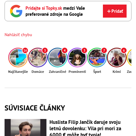
Pridajte si Topky.sk
medzi Vaše
Pridať
preferované zdroje na Google
Nahlásiť chybu
16
3
4
3
7
6
Najčítanejšie
Domáce
Zahraničné
Prominenti
Šport
Krimi
Zaují
SÚVISIACE ČLÁNKY
Huslista Filip Jančík daruje svoju
letnú dovolenku: Vila pri mori za
6000 € môže byť tvoja!