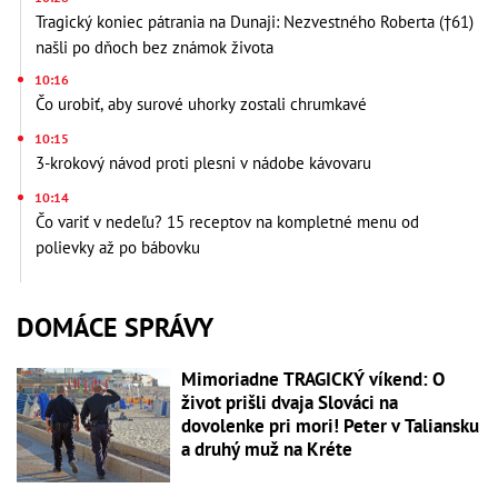
Tragický koniec pátrania na Dunaji: Nezvestného Roberta (†61)
našli po dňoch bez známok života
10:16
Čo urobiť, aby surové uhorky zostali chrumkavé
10:15
3-krokový návod proti plesni v nádobe kávovaru
10:14
Čo variť v nedeľu? 15 receptov na kompletné menu od
polievky až po bábovku
DOMÁCE SPRÁVY
Mimoriadne TRAGICKÝ víkend: O
život prišli dvaja Slováci na
dovolenke pri mori! Peter v Taliansku
a druhý muž na Kréte