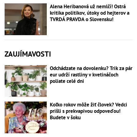
Alena Heribanová už nemlčí! Ostrá
kritika politikov, útoky od hejterov a
TVRDÁ PRAVDA o Slovensku!
ZAUJÍMAVOSTI
Odchádzate na dovolenku? Trik za pár
eur udrží rastliny v kvetináčoch
poliate celé dni
Koľko rokov môže žiť človek? Vedci
prišli s prekvapivou odpoveďou!
Budete v šoku