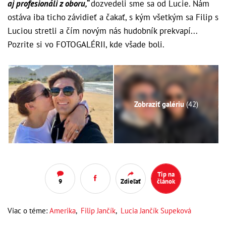
aj profesionáli z oboru,“
dozvedeli sme sa od Lucie. Nám
ostáva iba ticho závidieť a čakať, s kým všetkým sa Filip s
Luciou stretli a čím novým nás hudobník prekvapí...
Pozrite si vo FOTOGALÉRII, kde všade boli.
Zobraziť galériu
(42)
Tip na
9
Zdieľať
článok
Viac o téme:
Amerika
,
Filip Jančík
,
Lucia Jančík Supeková