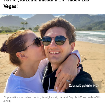
Vegas!
Zobraziť galériu
(42)
Filip Jančík s manželkou Luciou, Kauai, Hawaii, Hanalei Bay pláž (Zdroj: archív/Filip
Jančík)