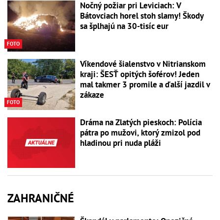
Nočný požiar pri Leviciach: V
Bátovciach horel stoh slamy! Škody
sa šplhajú na 30-tisíc eur
FOTO
Víkendové šialenstvo v Nitrianskom
kraji: ŠESŤ opitých šoférov! Jeden
mal takmer 3 promile a ďalší jazdil v
zákaze
FOTO
Dráma na Zlatých pieskoch: Polícia
pátra po mužovi, ktorý zmizol pod
hladinou pri nuda pláži
ZAHRANIČNÉ