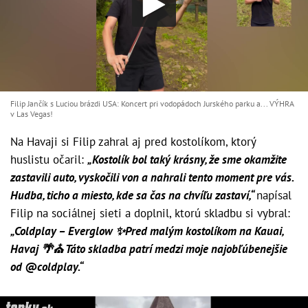
Filip Jančík s Luciou brázdi USA: Koncert pri vodopádoch Jurského parku a... VÝHRA
v Las Vegas!
Na Havaji si Filip zahral aj pred kostolíkom, ktorý
huslistu očaril:
„Kostolík bol taký krásny, že sme okamžite
zastavili auto, vyskočili von a nahrali tento moment pre vás.
Hudba, ticho a miesto, kde sa čas na chvíľu zastaví,“
napísal
Filip na sociálnej sieti a doplnil, ktorú skladbu si vybral:
„Coldplay – Everglow ✨Pred malým kostolíkom na Kauai,
Havaj 🌴⛪️ Táto skladba patrí medzi moje najobľúbenejšie
od @coldplay.“