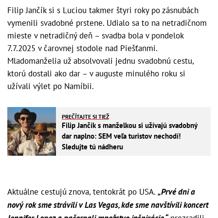
Filip Jančík si s Luciou takmer štyri roky po zásnubách
vymenili svadobné prstene. Udialo sa to na netradičnom
mieste v netradičný deň – svadba bola v pondelok
7.7.2025 v čarovnej stodole nad Piešťanmi.
Mladomanželia už absolvovali jednu svadobnú cestu,
ktorú dostali ako dar – v auguste minulého roku si
užívali výlet po Namíbii.
PREČÍTAJTE SI TIEŽ
Filip Jančík s manželkou si užívajú svadobný
dar naplno: SEM veľa turistov nechodí!
Sledujte tú nádheru
Aktuálne cestujú znova, tentokrát po USA.
„Prvé dni a
nový rok sme strávili v Las Vegas, kde sme navštívili koncert
Jennifer Lopez a načerpali množstvo inšpirácie,“
prezradili