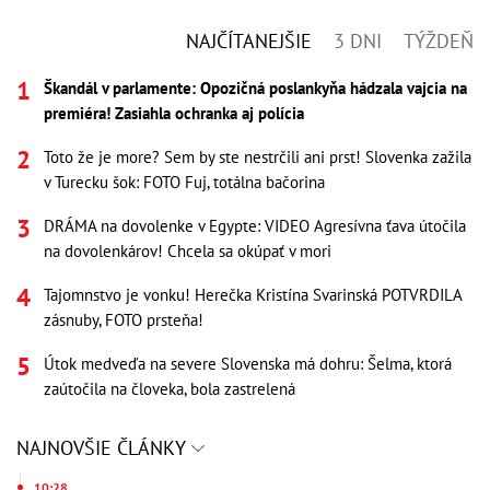
NAJČÍTANEJŠIE
3 DNI
TÝŽDEŇ
Škandál v parlamente: Opozičná poslankyňa hádzala vajcia na
premiéra! Zasiahla ochranka aj polícia
Toto že je more? Sem by ste nestrčili ani prst! Slovenka zažila
v Turecku šok: FOTO Fuj, totálna bačorina
DRÁMA na dovolenke v Egypte: VIDEO Agresívna ťava útočila
na dovolenkárov! Chcela sa okúpať v mori
Tajomnstvo je vonku! Herečka Kristína Svarinská POTVRDILA
zásnuby, FOTO prsteňa!
Útok medveďa na severe Slovenska má dohru: Šelma, ktorá
zaútočila na človeka, bola zastrelená
NAJNOVŠIE ČLÁNKY
10:28