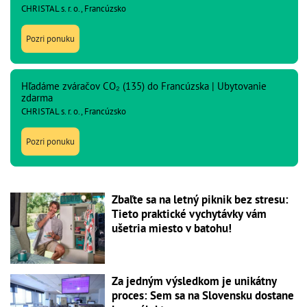
CHRISTAL s. r. o., Francúzsko
Pozri ponuku
Hľadáme zváračov CO₂ (135) do Francúzska | Ubytovanie
zdarma
CHRISTAL s. r. o., Francúzsko
Pozri ponuku
Zbaľte sa na letný piknik bez stresu:
Tieto praktické vychytávky vám
ušetria miesto v batohu!
Za jedným výsledkom je unikátny
proces: Sem sa na Slovensku dostane