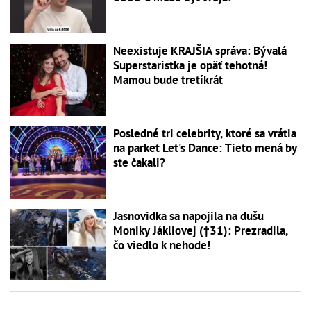
Neexistuje KRAJŠIA správa: Bývalá
Superstaristka je opäť tehotná!
Mamou bude tretíkrát
Posledné tri celebrity, ktoré sa vrátia
na parket Let's Dance: Tieto mená by
ste čakali?
Jasnovidka sa napojila na dušu
Moniky Jákliovej (†31): Prezradila,
čo viedlo k nehode!