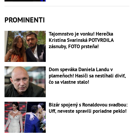
PROMINENTI
Tajomnstvo je vonku! Herečka
Kristína Svarinská POTVRDILA
zásnuby, FOTO prsteňa!
Dom speváka Daniela Landu v
plameňoch! Hasiči sa nestíhali diviť,
čo sa vlastne stalo!
Bizár spojený s Ronaldovou svadbou:
Uff, neveste spravili poriadne peklo!