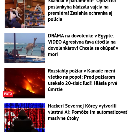
Škandál v parlamente: Opozičná
poslankyňa hádzala vajcia na
premiéra! Zasiahla ochranka aj
polícia
DRÁMA na dovolenke v Egypte:
VIDEO Agresívna ťava útočila na
dovolenkárov! Chcela sa okúpať v
mori
Rozsiahly požiar v Kanade mení
všetko na popol: Pred požiarom
utekalo 20-tisíc ľudí! Hlásia prvé
úmrtie
FOTO
Hackeri Severnej Kórey vytvorili
vlastnú AI: Pomôže im automatizovať
masívne útoky