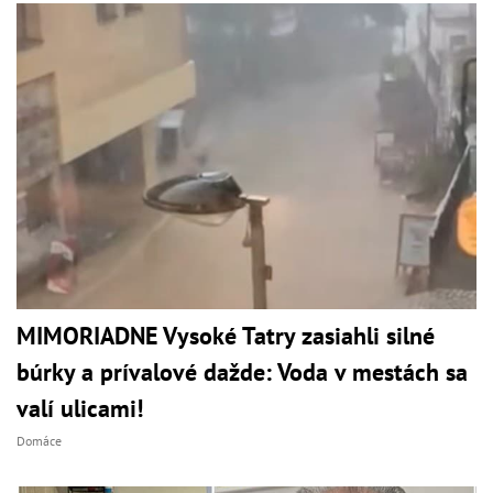
MIMORIADNE Vysoké Tatry zasiahli silné
búrky a prívalové dažde: Voda v mestách sa
valí ulicami!
Domáce