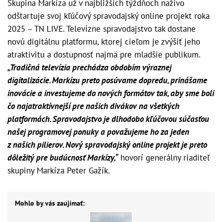
Skupina Markíza už v najbližších týždňoch naživo
odštartuje svoj kľúčový spravodajský online projekt roka
2025 – TN LIVE. Televízne spravodajstvo tak dostane
novú digitálnu platformu, ktorej cieľom je zvýšiť jeho
atraktivitu a dostupnosť najmä pre mladšie publikum.
„Tradičná televízia prechádza obdobím výraznej
digitalizácie. Markízu preto posúvame dopredu, prinášame
inovácie a investujeme do nových formátov tak, aby sme boli
čo najatraktívnejší pre našich divákov na všetkých
platformách. Spravodajstvo je dlhodobo kľúčovou súčasťou
našej programovej ponuky a považujeme ho za jeden
z našich pilierov. Nový spravodajský online projekt je preto
dôležitý pre budúcnosť Markízy,“
hovorí generálny riaditeľ
skupiny Markíza Peter Gažík.
Mohlo by vás zaujímať: