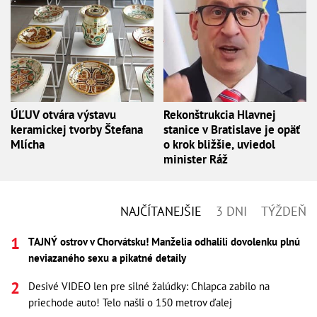
ÚĽUV otvára výstavu
Rekonštrukcia Hlavnej
keramickej tvorby Štefana
stanice v Bratislave je opäť
Mlícha
o krok bližšie, uviedol
minister Ráž
NAJČÍTANEJŠIE
3 DNI
TÝŽDEŇ
TAJNÝ ostrov v Chorvátsku! Manželia odhalili dovolenku plnú
neviazaného sexu a pikatné detaily
Desivé VIDEO len pre silné žalúdky: Chlapca zabilo na
priechode auto! Telo našli o 150 metrov ďalej