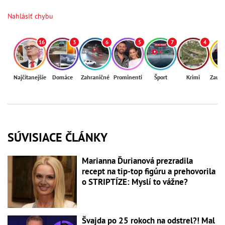
Nahlásiť chybu
16
3
6
5
7
4
Najčítanejšie
Domáce
Zahraničné
Prominenti
Šport
Krimi
Zaují
SÚVISIACE ČLÁNKY
Marianna Ďurianová prezradila
recept na tip-top figúru a prehovorila
o STRIPTÍZE: Myslí to vážne?
Švajda po 25 rokoch na odstrel?! Mal