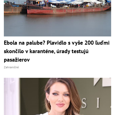
Ebola na palube? Plavidlo s vyše 200 ľuďmi
skončilo v karanténe, úrady testujú
pasažierov
Zahraničné