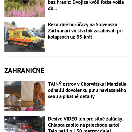
bez hraníc: Dvojica kvôli fotke vošla
do...
Rekordné horúčavy na Slovensku:
Záchranári vo štvrtok zasahovali pri
kolapsoch už 83-krát
ZAHRANIČNÉ
TAJNÝ ostrov v Chorvátsku! Manželia
odhalili dovolenku plnú neviazaného
sexu a pikatné detaily
Desivé VIDEO len pre silné žalúdky:
Chlapca zabilo na priechode auto!
Telo našli o 150 metrov ďalej