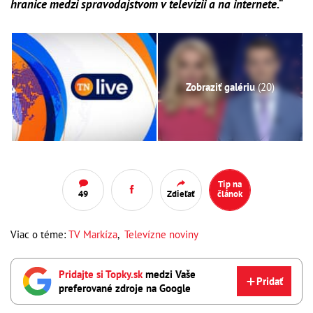
hranice medzi spravodajstvom v televízii a na internete.“
Zobraziť galériu
(20)
Tip na
49
Zdieľať
článok
Viac o téme:
TV Markíza
,
Televízne noviny
Pridajte si Topky.sk
medzi Vaše
Pridať
preferované zdroje na Google