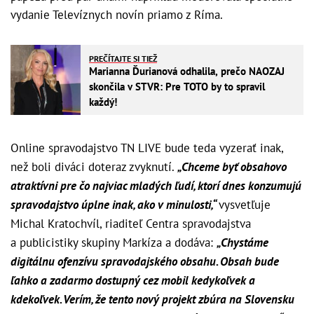
vydanie Televíznych novín priamo z Ríma.
PREČÍTAJTE SI TIEŽ
Marianna Ďurianová odhalila, prečo NAOZAJ
skončila v STVR: Pre TOTO by to spravil
každý!
Online spravodajstvo TN LIVE bude teda vyzerať inak,
než boli diváci doteraz zvyknutí.
„Chceme byť obsahovo
atraktívni pre čo najviac mladých ľudí, ktorí dnes konzumujú
spravodajstvo úplne inak, ako v minulosti,“
vysvetľuje
Michal Kratochvíl, riaditeľ Centra spravodajstva
a publicistiky skupiny Markíza a dodáva:
„Chystáme
digitálnu ofenzívu spravodajského obsahu. Obsah bude
ľahko a zadarmo dostupný cez mobil kedykoľvek a
kdekoľvek. Verím, že tento nový projekt zbúra na Slovensku