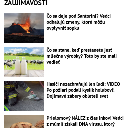
ZAUJÍMAVOSTI
Čo sa deje pod Santorini? Vedci
odhaľujú zmeny, ktoré môžu
ovplyvniť sopku
Čo sa stane, keď prestanete jesť
mliečne výrobky? Toto by ste mali
vedieť
Hasiči nezachraňujú len ľudí: VIDEO
Po požiari podali kyslík holubovi!
Dojímavé zábery obleteli svet
Prielomový NÁLEZ z čias Inkov! Vedci
z múmií získali DNA vírusu, ktorý