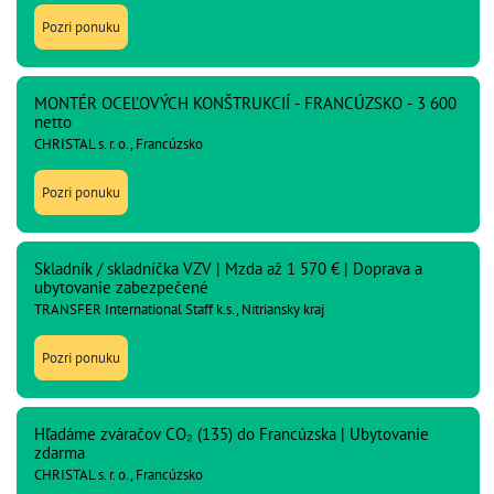
Pozri ponuku
MONTÉR OCEĽOVÝCH KONŠTRUKCIÍ - FRANCÚZSKO - 3 600
netto
CHRISTAL s. r. o., Francúzsko
Pozri ponuku
Skladník / skladníčka VZV | Mzda až 1 570 € | Doprava a
ubytovanie zabezpečené
TRANSFER International Staff k.s., Nitriansky kraj
Pozri ponuku
Hľadáme zváračov CO₂ (135) do Francúzska | Ubytovanie
zdarma
CHRISTAL s. r. o., Francúzsko