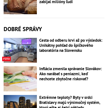
zabíjal milióny ľudí
DOBRÉ SPRÁVY
Cesta od odberu krvi až po výsledok:
Unikátny pohľad do špičkového
laboratória na Slovensku
FOTO
Inflácia zmenila správanie Slovákov:
Ako narábať s peniazmi, keď
nechcete zbytočne riskovať?
Extrémne teploty? Byty v srdci
Bratislavy majú výnimočný systém,
ktorý ešte aj šetrí náklady