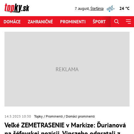
24 °C
7. august
,
Štefánia
DOMÁCE
ZAHRANIČNÉ
PROMINENTI
ŠPORT
ZAUJÍMAV
14.5.2025 10:30
Topky
Prominenti
Domáci prominenti
Veľké ZEMETRASENIE v Markíze: Ďurianová
na šéfovskej pozícii, Vinczeho odpratali z