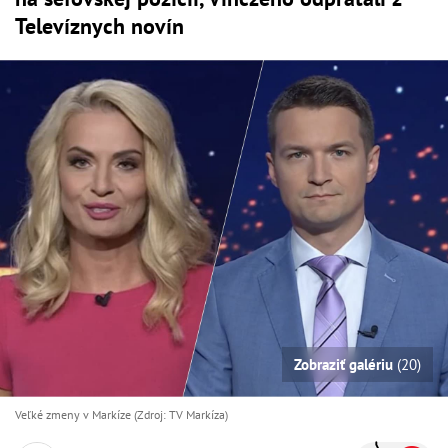
Televíznych novín
Zobraziť galériu
(20)
Veľké zmeny v Markíze (Zdroj: TV Markíza)