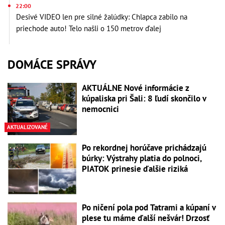
22:00
Desivé VIDEO len pre silné žalúdky: Chlapca zabilo na
priechode auto! Telo našli o 150 metrov ďalej
DOMÁCE SPRÁVY
AKTUÁLNE Nové informácie z
kúpaliska pri Šali: 8 ľudí skončilo v
nemocnici
AKTUALIZOVANÉ
Po rekordnej horúčave prichádzajú
búrky: Výstrahy platia do polnoci,
PIATOK prinesie ďalšie riziká
Po ničení pola pod Tatrami a kúpaní v
plese tu máme ďalší nešvár! Drzosť