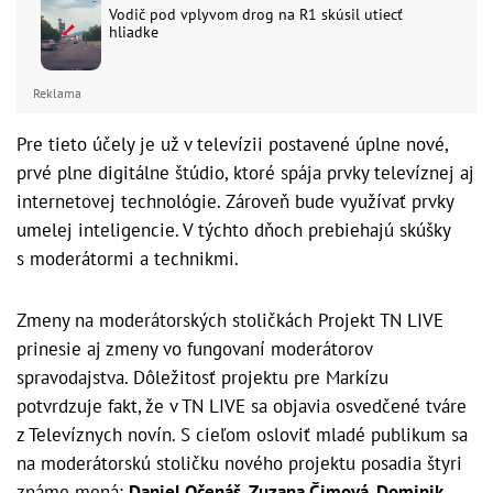
Vodič pod vplyvom drog na R1 skúsil utiecť
hliadke
Reklama
Pre tieto účely je už v televízii postavené úplne nové,
prvé plne digitálne štúdio, ktoré spája prvky televíznej aj
internetovej technológie. Zároveň bude využívať prvky
umelej inteligencie. V týchto dňoch prebiehajú skúšky
s moderátormi a technikmi.
Zmeny na moderátorských stoličkách Projekt TN LIVE
prinesie aj zmeny vo fungovaní moderátorov
spravodajstva. Dôležitosť projektu pre Markízu
potvrdzuje fakt, že v TN LIVE sa objavia osvedčené tváre
z Televíznych novín. S cieľom osloviť mladé publikum sa
na moderátorskú stoličku nového projektu posadia štyri
známe mená:
Daniel Očenáš, Zuzana Čimová, Dominik