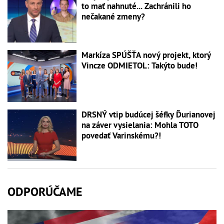
to mať nahnuté... Zachránili ho
nečakané zmeny?
Markíza SPÚŠŤA nový projekt, ktorý
Vincze ODMIETOL: Takýto bude!
DRSNÝ vtip budúcej šéfky Ďurianovej
na záver vysielania: Mohla TOTO
povedať Varinskému?!
ODPORÚČAME