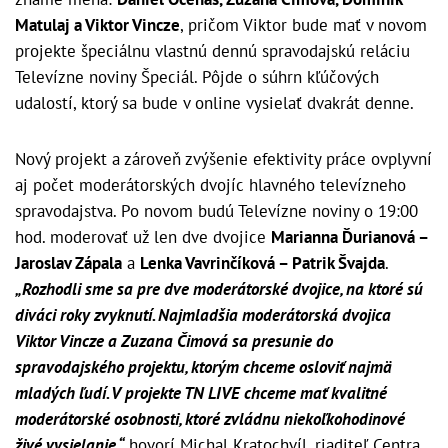
Matulaj a Viktor Vincze
, pričom Viktor bude mať v novom
projekte špeciálnu vlastnú dennú spravodajskú reláciu
Televízne noviny Špeciál. Pôjde o súhrn kľúčových
udalostí, ktorý sa bude v online vysielať dvakrát denne.
Nový projekt a zároveň zvýšenie efektivity práce ovplyvní
aj počet moderátorských dvojíc hlavného televízneho
spravodajstva. Po novom budú Televízne noviny o 19:00
hod. moderovať už len dve dvojice
Marianna Ďurianová –
Jaroslav Zápala
a
Lenka Vavrinčíková – Patrik Švajda
.
„Rozhodli sme sa pre dve moderátorské dvojice, na ktoré sú
diváci roky zvyknutí. Najmladšia moderátorská dvojica
Viktor Vincze a Zuzana Čimová sa presunie do
spravodajského projektu, ktorým chceme osloviť najmä
mladých ľudí. V projekte TN LIVE chceme mať kvalitné
moderátorské osobnosti, ktoré zvládnu niekoľkohodinové
živé vysielanie,“
hovorí Michal Kratochvíl, riaditeľ Centra