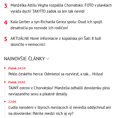
Manželka Attilu Végha rozpálila Chorvátsko: FOTO v plavkách
vyráža dych! TAKÝTO zadok sa len tak nevidí
Kaia Gerber a syn Richarda Gerea spolu: Osud ich spojil
desaťročia po rozvode ich rodičov!
AKTUÁLNE Nové informácie z kúpaliska pri Šali: 8 ľudí
skončilo v nemocnici
NAJNOVŠIE ČLÁNKY
Piatok 24:10
Peklo českého herca: Odmietol sa rozviesť, a tak... Hrôza!
Piatok 24:01
TAJNÝ ostrov v Chorvátsku! Manželia odhalili dovolenku plnú
neviazaného sexu a pikatné detaily
22:06
Ľudia narodení v štyroch mesiacoch si nevedia oddýchnuť ani
na dovolenke: Patríte medzi nich aj vy?