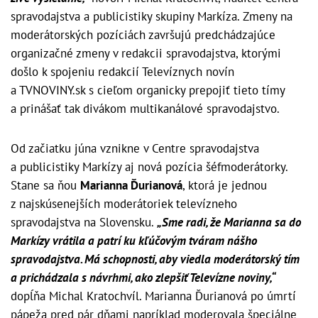
spravodajstva a publicistiky skupiny Markíza. Zmeny na
moderátorských pozíciách završujú predchádzajúce
organizačné zmeny v redakcii spravodajstva, ktorými
došlo k spojeniu redakcií Televíznych novín
a TVNOVINY.sk s cieľom organicky prepojiť tieto tímy
a prinášať tak divákom multikanálové spravodajstvo.
Od začiatku júna vznikne v Centre spravodajstva
a publicistiky Markízy aj nová pozícia šéfmoderátorky.
Stane sa ňou
Marianna Ďurianová
, ktorá je jednou
z najskúsenejších moderátoriek televízneho
spravodajstva na Slovensku.
„Sme radi, že Marianna sa do
Markízy vrátila a patrí ku kľúčovým tváram nášho
spravodajstva. Má schopnosti, aby viedla moderátorský tím
a prichádzala s návrhmi, ako zlepšiť Televízne noviny,“
dopĺňa Michal Kratochvíl. Marianna Ďurianová po úmrtí
pápeža pred pár dňami napríklad moderovala špeciálne