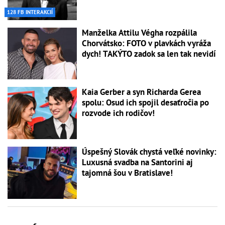
128 FB INTERAKCIÍ
Manželka Attilu Végha rozpálila
Chorvátsko: FOTO v plavkách vyráža
dych! TAKÝTO zadok sa len tak nevidí
Kaia Gerber a syn Richarda Gerea
spolu: Osud ich spojil desaťročia po
rozvode ich rodičov!
Úspešný Slovák chystá veľké novinky:
Luxusná svadba na Santorini aj
tajomná šou v Bratislave!