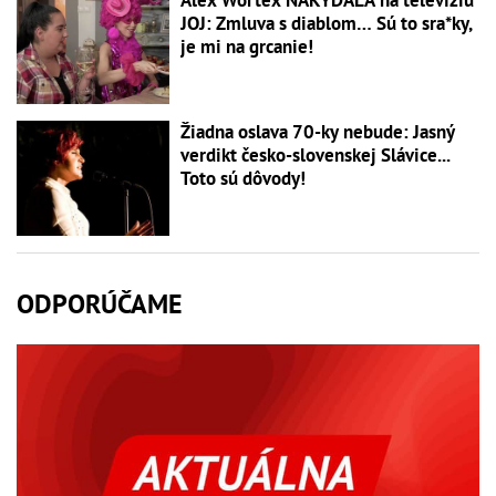
Alex Wortex NAKYDALA na televíziu
JOJ: Zmluva s diablom… Sú to sra*ky,
je mi na grcanie!
Žiadna oslava 70-ky nebude: Jasný
verdikt česko-slovenskej Slávice...
Toto sú dôvody!
ODPORÚČAME