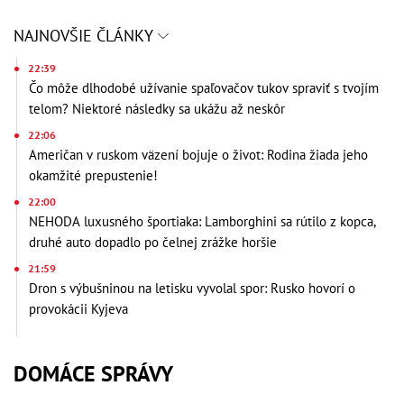
NAJNOVŠIE ČLÁNKY
22:39
Čo môže dlhodobé užívanie spaľovačov tukov spraviť s tvojím
telom? Niektoré následky sa ukážu až neskôr
22:06
Američan v ruskom väzení bojuje o život: Rodina žiada jeho
okamžité prepustenie!
22:00
NEHODA luxusného športiaka: Lamborghini sa rútilo z kopca,
druhé auto dopadlo po čelnej zrážke horšie
21:59
Dron s výbušninou na letisku vyvolal spor: Rusko hovorí o
provokácii Kyjeva
DOMÁCE SPRÁVY