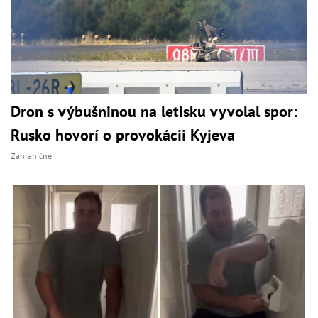
Dron s výbušninou na letisku vyvolal spor:
Rusko hovorí o provokácii Kyjeva
Zahraničné