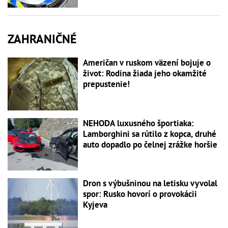
ZAHRANIČNÉ
Američan v ruskom väzení bojuje o
život: Rodina žiada jeho okamžité
prepustenie!
NEHODA luxusného športiaka:
Lamborghini sa rútilo z kopca, druhé
auto dopadlo po čelnej zrážke horšie
Dron s výbušninou na letisku vyvolal
spor: Rusko hovorí o provokácii
Kyjeva