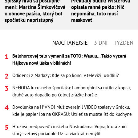
Spišský hrad sa postupne
Prekliaty budík! Wisterová
mení: Martina Šimkovičová
opísala ranné peklo: Nič
o obnove paláca, ktorý bol
nepomáha, toto musí
spočiatku neprístupný
maskovať
NAJČÍTANEJŠIE
3 DNI
TÝŽDEŇ
Belohorcovej telo vymenil za TOTO: Wauuu... Takto vyzerá
Hájkova nová láska v bikinách!
Odídenci z Markízy: Kde sa po konci v televízii usídlili?
NEHODA luxusného športiaka: Lamborghini sa rútilo z kopca,
druhé auto dopadlo po čelnej zrážke horšie
Dovolenka na H*VNO! Muž zverejnil VIDEO toalety v Grécku,
kde je papier iba na OKRASU: Utrieť sa musíte ísť do kuchyne
Hrozivá predpoveď čínskeho Nostradama: Vojna, ktorá zničí
starý svetový poriadok! Už sa viackrát nemýlil