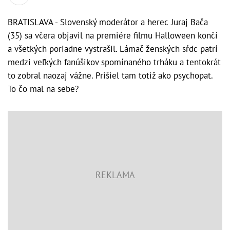
BRATISLAVA - Slovenský moderátor a herec Juraj Bača
(35) sa včera objavil na premiére filmu Halloween končí
a všetkých poriadne vystrašil. Lámač ženských sŕdc patrí
medzi veľkých fanúšikov spomínaného trháku a tentokrát
to zobral naozaj vážne. Prišiel tam totiž ako psychopat.
To čo mal na sebe?