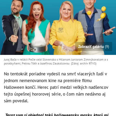
Zobraziť galériu
(9)
Juraj Bača v relácii Pečie celé Slovensko s Milanom Juniorom Zimnýkovalom a s
porotkyňami, Petrou Tóth a Jozefínou Zaukolcovou (Zdroj: archív RTVS)
No tentokrát poriadne vydesil na smrť viacerých ľudí v
jednom nemenovanom kine na premiére filmu
Halloween končí. Herec patrí medzi veľkých nadšencov
tejto úspešnej hororovej série, o čom nám nedávno aj
sám povedal.
„Teraz som si objednal takú halloweensku masku, ktorú mi