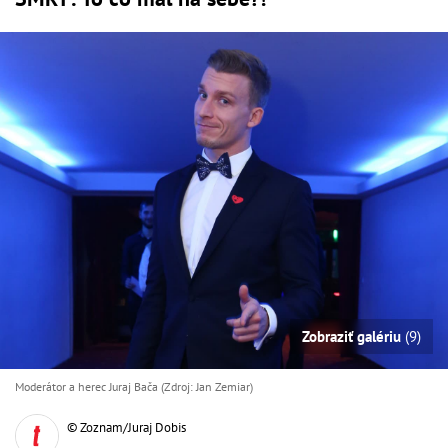
Zobraziť galériu
(9)
Moderátor a herec Juraj Bača (Zdroj: Jan Zemiar)
© Zoznam/Juraj Dobis