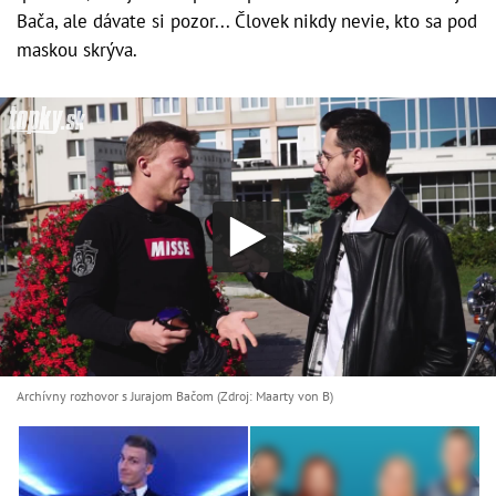
Bača, ale dávate si pozor... Človek nikdy nevie, kto sa pod
maskou skrýva.
Archívny rozhovor s Jurajom Bačom (Zdroj: Maarty von B)