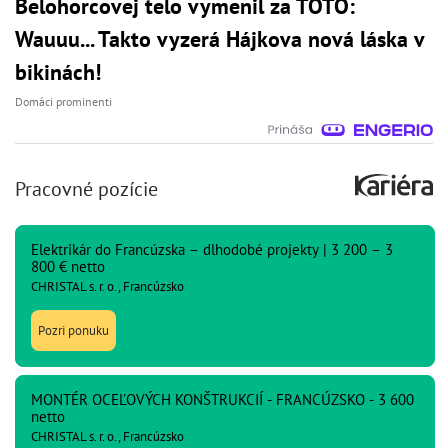
Belohorcovej telo vymenil za TOTO:
Wauuu... Takto vyzerá Hájkova nová láska v
bikinách!
Domáci prominenti
Pracovné pozície
Elektrikár do Francúzska – dlhodobé projekty | 3 200 – 3
800 € netto
CHRISTAL s. r. o., Francúzsko
Pozri ponuku
MONTÉR OCEĽOVÝCH KONŠTRUKCIÍ - FRANCÚZSKO - 3 600
netto
CHRISTAL s. r. o., Francúzsko