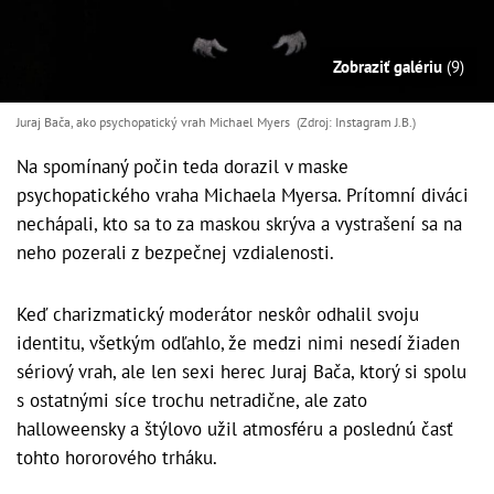
Zobraziť galériu
(9)
Juraj Bača, ako psychopatický vrah Michael Myers (Zdroj: Instagram J.B.)
Na spomínaný počin teda dorazil v maske
psychopatického vraha Michaela Myersa. Prítomní diváci
nechápali, kto sa to za maskou skrýva a vystrašení sa na
neho pozerali z bezpečnej vzdialenosti.
Keď charizmatický moderátor neskôr odhalil svoju
identitu, všetkým odľahlo, že medzi nimi nesedí žiaden
sériový vrah, ale len sexi herec Juraj Bača, ktorý si spolu
s ostatnými síce trochu netradične, ale zato
halloweensky a štýlovo užil atmosféru a poslednú časť
tohto hororového trháku.