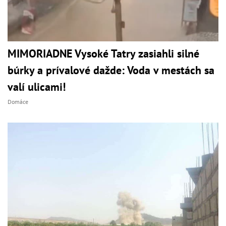
MIMORIADNE Vysoké Tatry zasiahli silné
búrky a prívalové dažde: Voda v mestách sa
valí ulicami!
Domáce