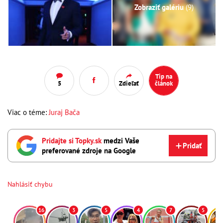
Zobraziť galériu
(9)
Tip na
5
Zdieľať
článok
Viac o téme:
Juraj Bača
Pridajte si Topky.sk
medzi Vaše
Pridať
preferované zdroje na Google
Nahlásiť chybu
16
3
5
4
7
5