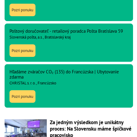
Pozri ponuku
Poštový doručovateľ - retailový poradca Pošta Bratislava 59
Slovenská pošta, a.s., Bratislavský kraj
Pozri ponuku
Hľadáme zváračov CO₂ (135) do Francúzska | Ubytovanie
zdarma
CHRISTAL s. r. o., Francúzsko
Pozri ponuku
Za jedným výsledkom je unikátny
proces: Na Slovensku máme špičkové
pracovisko