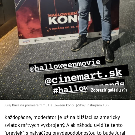
Zobraziť galériu
(9)
Juraj Bača na premiére filmu Halloween končí (Zdroj: Instagram J.B.)
Každopádne, moderátor je už na blížiaci sa americký
sviatok mŕtvych vyzbrojený. A ak náhodu uvidíte tento
"prevlek", s najväčšou pravdepodobnosťou to bude Juraj