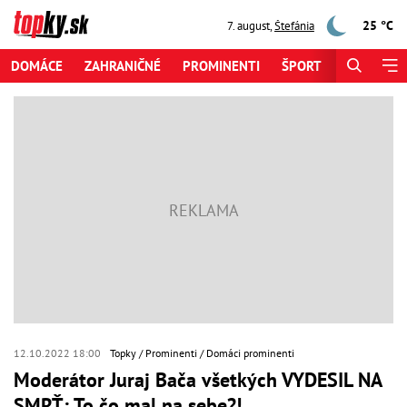
25 °C
7. august
,
Štefánia
DOMÁCE
ZAHRANIČNÉ
PROMINENTI
ŠPORT
ZAUJÍMAV
12.10.2022 18:00
Topky
Prominenti
Domáci prominenti
Moderátor Juraj Bača všetkých VYDESIL NA
SMRŤ: To čo mal na sebe?!