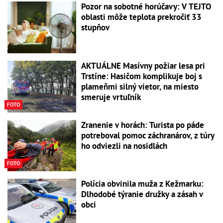
Pozor na sobotné horúčavy: V TEJTO
oblasti môže teplota prekročiť 33
stupňov
AKTUÁLNE Masívny požiar lesa pri
Trstíne: Hasičom komplikuje boj s
plameňmi silný vietor, na miesto
smeruje vrtuľník
FOTO
Zranenie v horách: Turista po páde
potreboval pomoc záchranárov, z túry
ho odviezli na nosidlách
FOTO
Polícia obvinila muža z Kežmarku:
Dlhodobé týranie družky a zásah v
obci