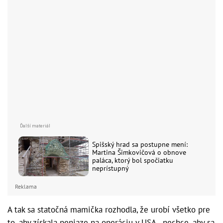
Spišský hrad sa postupne mení:
Martina Šimkovičová o obnove
paláca, ktorý bol spočiatku
neprístupný
Reklama
A tak sa statočná mamička rozhodla, že urobí všetko pre
to, aby získala peniaze na operáciu v USA - nechce, aby sa