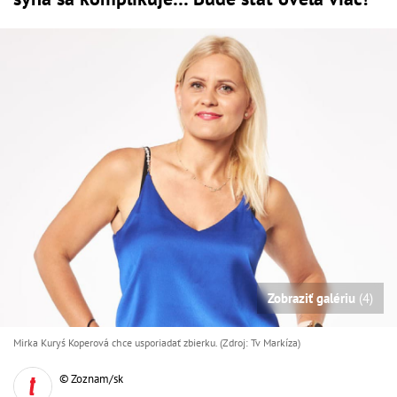
Zobraziť galériu
(4)
Mirka Kuryś Koperová chce usporiadať zbierku. (Zdroj: Tv Markíza)
© Zoznam/sk