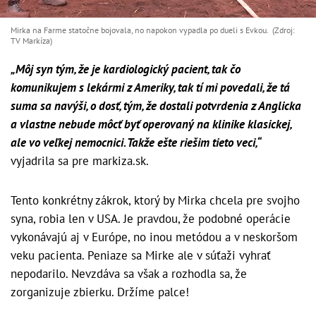
Mirka na Farme statočne bojovala, no napokon vypadla po dueli s Evkou. (Zdroj:
TV Markíza)
„Môj syn tým, že je kardiologický pacient, tak čo
komunikujem s lekármi z Ameriky, tak tí mi povedali, že tá
suma sa navýši, o dosť, tým, že dostali potvrdenia z Anglicka
a vlastne nebude môcť byť operovaný na klinike klasickej,
ale vo veľkej nemocnici. Takže ešte riešim tieto veci,“
vyjadrila sa pre markiza.sk.
Tento konkrétny zákrok, ktorý by Mirka chcela pre svojho
syna, robia len v USA. Je pravdou, že podobné operácie
vykonávajú aj v Európe, no inou metódou a v neskoršom
veku pacienta. Peniaze sa Mirke ale v súťaži vyhrať
nepodarilo. Nevzdáva sa však a rozhodla sa, že
zorganizuje zbierku. Držíme palce!