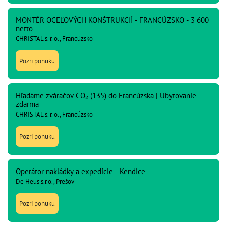
MONTÉR OCEĽOVÝCH KONŠTRUKCIÍ - FRANCÚZSKO - 3 600
netto
CHRISTAL s. r. o., Francúzsko
Pozri ponuku
Hľadáme zváračov CO₂ (135) do Francúzska | Ubytovanie
zdarma
CHRISTAL s. r. o., Francúzsko
Pozri ponuku
Operátor nakládky a expedície - Kendice
De Heus s.r.o., Prešov
Pozri ponuku