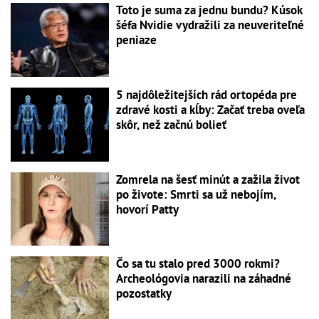
Toto je suma za jednu bundu? Kúsok
šéfa Nvidie vydražili za neuveriteľné
peniaze
5 najdôležitejších rád ortopéda pre
zdravé kosti a kĺby: Začať treba oveľa
skôr, než začnú bolieť
Zomrela na šesť minút a zažila život
po živote: Smrti sa už nebojím,
hovorí Patty
Čo sa tu stalo pred 3000 rokmi?
Archeológovia narazili na záhadné
pozostatky