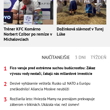
Tréner KFC Komárno
Dožinková slávnosť v Turej
Norbert Czibor po remíze v
Lúke
Michalovciach
NAJČÍTANEJŠIE
3 DNI
TÝŽDEŇ
Fico varuje pred extrémne suchou budúcnosťou: Zákaz
vývozu vody nestačí, čakajú nás miliardové investície
Desivé vyhlásenie veliteľa: Rusko už NATO a Európu
zneškodnilo! Aliancia Moskve neublíži
Rozžiarila leto: Hviezda Mamy na prenájom prekvapuje
záberom v bikinách. Ukázala viac než úsmev!