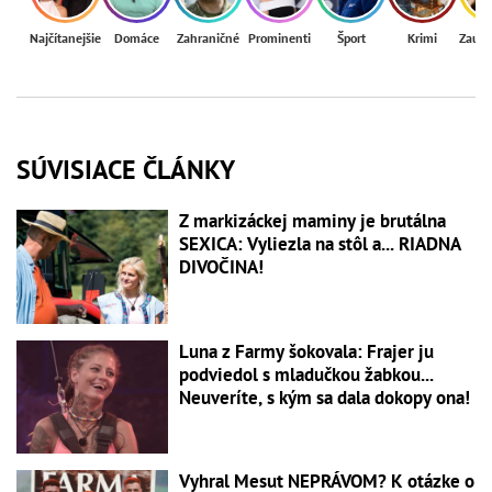
Najčítanejšie
Domáce
Zahraničné
Prominenti
Šport
Krimi
Zaují
SÚVISIACE ČLÁNKY
Z markizáckej maminy je brutálna
SEXICA: Vyliezla na stôl a... RIADNA
DIVOČINA!
Luna z Farmy šokovala: Frajer ju
podviedol s mladučkou žabkou...
Neuveríte, s kým sa dala dokopy ona!
Vyhral Mesut NEPRÁVOM? K otázke o