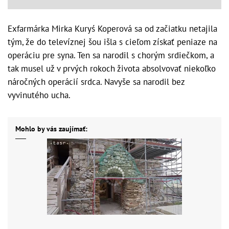
Exfarmárka Mirka Kuryś Koperová sa od začiatku netajila
tým, že do televíznej šou išla s cieľom získať peniaze na
operáciu pre syna. Ten sa narodil s chorým srdiečkom, a
tak musel už v prvých rokoch života absolvovať niekoľko
náročných operácií srdca. Navyše sa narodil bez
vyvinutého ucha.
Mohlo by vás zaujímať: