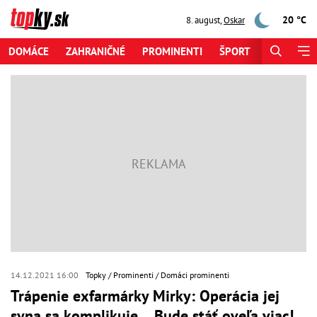
20 °C
8. august
,
Oskar
DOMÁCE
ZAHRANIČNÉ
PROMINENTI
ŠPORT
ZAUJÍMAV
14.12.2021 16:00
Topky
Prominenti
Domáci prominenti
Trápenie exfarmárky Mirky: Operácia jej
syna sa komplikuje… Bude stáť oveľa viac!