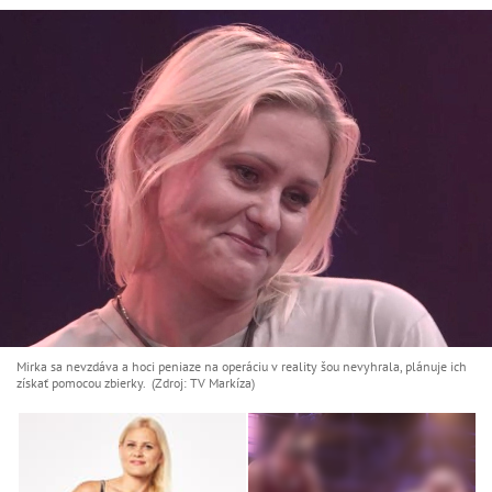
Mirka sa nevzdáva a hoci peniaze na operáciu v reality šou nevyhrala, plánuje ich
získať pomocou zbierky. (Zdroj: TV Markíza)