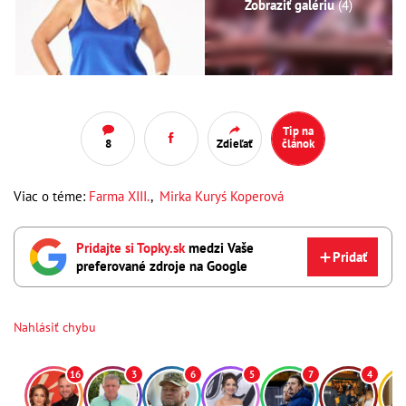
Zobraziť galériu
(4)
Tip na
8
Zdieľať
článok
Viac o téme:
Farma XIII.
,
Mirka Kuryś Koperová
Pridajte si Topky.sk
medzi Vaše
Pridať
preferované zdroje na Google
Nahlásiť chybu
16
3
6
5
7
4