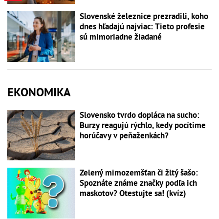
Slovenské železnice prezradili, koho
dnes hľadajú najviac: Tieto profesie
sú mimoriadne žiadané
EKONOMIKA
Slovensko tvrdo dopláca na sucho:
Burzy reagujú rýchlo, kedy pocítime
horúčavy v peňaženkách?
Zelený mimozemšťan či žltý šašo:
Spoznáte známe značky podľa ich
maskotov? Otestujte sa! (kvíz)