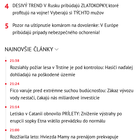
DESIVÝ TREND V Rusku pribúdajú ZLATOKOPKY, ktoré
profitujú na vojne! Vyberajú si TÝCHTO mužov
Pozor na uštipnutie komárom na dovolenke: V Európe
pribúdajú prípady nebezpečného ochorenia!
NAJNOVŠIE ČLÁNKY
21:38
Rozsiahly požiar lesa v Trstíne je pod kontrolou: Hasiči naďalej
dohliadajú na poškodené územie
21:24
Fico varuje pred extrémne suchou budúcnosťou: Zákaz vývozu
vody nestačí, čakajú nás miliardové investície
21:14
Letisko v Catanii obnovilo PRÍLETY: Zníženie výstrahy po
erupcii sopky Etna vrátilo prevádzku do normálu
21:00
Rozžiarila leto: Hviezda Mamy na prenájom prekvapuje