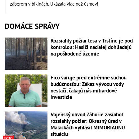
záberom v bikinách. Ukázala viac než úsmev!
DOMÁCE SPRÁVY
Rozsiahly požiar lesa v Trstíne je pod
kontrolou: Hasiči naďalej dohliadajú
na poškodené územie
Fico varuje pred extrémne suchou
budúcnosťou: Zákaz vývozu vody
nestačí, čakajú nás miliardové
investície
Vojenský obvod Záhorie zasiahol
rozsiahly požiar: Okresný úrad v
Malackách vyhlásil MIMORIADNU
situáciu
FOTO