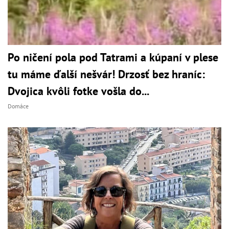
Po ničení pola pod Tatrami a kúpaní v plese
tu máme ďalší nešvár! Drzosť bez hraníc:
Dvojica kvôli fotke vošla do...
Domáce