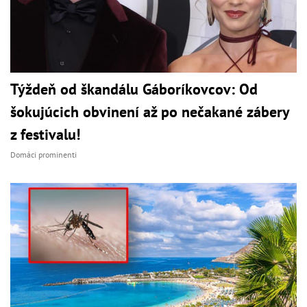
Týždeň od škandálu Gáboríkovcov: Od
šokujúcich obvinení až po nečakané zábery
z festivalu!
Domáci prominenti