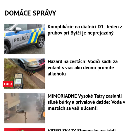
DOMÁCE SPRÁVY
Komplikácie na diaľnici D1: Jeden z
pruhov pri Bytči je neprejazdný
Hazard na cestách: Vodiči sadli za
volant s viac ako dvomi promile
alkoholu
FOTO
MIMORIADNE Vysoké Tatry zasiahli
silné búrky a prívalové dažde: Voda v
mestách sa valí ulicami!
VIDEO SKAZY Slovensko zasiahli