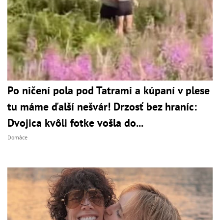
Po ničení pola pod Tatrami a kúpaní v plese
tu máme ďalší nešvár! Drzosť bez hraníc:
Dvojica kvôli fotke vošla do...
Domáce