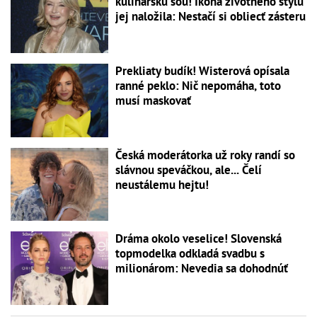
kulinársku šou! Ikona životného štýlu
jej naložila: Nestačí si obliecť zásteru
Prekliaty budík! Wisterová opísala
ranné peklo: Nič nepomáha, toto
musí maskovať
Česká moderátorka už roky randí so
slávnou speváčkou, ale... Čelí
neustálemu hejtu!
Dráma okolo veselice! Slovenská
topmodelka odkladá svadbu s
milionárom: Nevedia sa dohodnúť