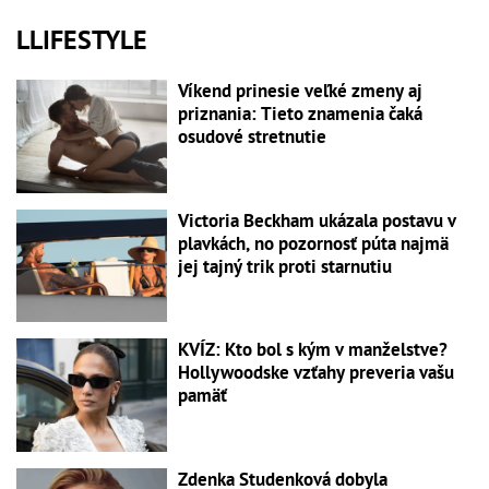
LLIFESTYLE
Víkend prinesie veľké zmeny aj
priznania: Tieto znamenia čaká
osudové stretnutie
Victoria Beckham ukázala postavu v
plavkách, no pozornosť púta najmä
jej tajný trik proti starnutiu
KVÍZ: Kto bol s kým v manželstve?
Hollywoodske vzťahy preveria vašu
pamäť
Zdenka Studenková dobyla