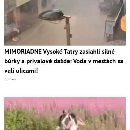
MIMORIADNE Vysoké Tatry zasiahli silné
búrky a prívalové dažde: Voda v mestách sa
valí ulicami!
Domáce