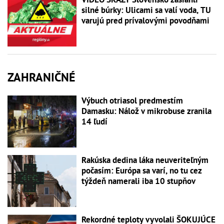
silné búrky: Ulicami sa valí voda, TU
varujú pred prívalovými povodňami
ZAHRANIČNÉ
Výbuch otriasol predmestím
Damasku: Nálož v mikrobuse zranila
14 ľudí
Rakúska dedina láka neuveriteľným
počasím: Európa sa varí, no tu cez
týždeň namerali iba 10 stupňov
Rekordné teploty vyvolali ŠOKUJÚCE