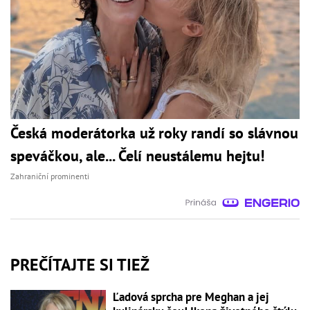
Česká moderátorka už roky randí so slávnou
speváčkou, ale... Čelí neustálemu hejtu!
Zahraniční prominenti
PREČÍTAJTE SI TIEŽ
Ľadová sprcha pre Meghan a jej