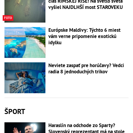
čias RÍMSKEJ RÍŠE! Na svetlo sveta
vyšiel NAJDLHŠÍ most STAROVEKU
FOTO
Európske Maldivy: Týchto 6 miest
vám verne pripomenie exotickú
idylku
Neviete zaspať pre horúčavy? Vedci
radia 8 jednoduchých trikov
ŠPORT
Haraslín na odchode zo Sparty?
Slovenský reprezentant má na stole