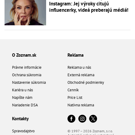
Instagram: Jej výroky citujú
influencerky, videá preberajú médiá!
O Zoznam.sk
Reklama
Právne informácie
Reklama u nás
Ochrana súkromia
Externá reklama
Nastavenie súkromia
Obchodné podmienky
Kariéra u nás
Cenník
Napíšte nám
Price List
Nariadenie DSA
Natívna reklama
Kontakty
Spravodajstvo
© 1997 – 2026 Zoznam, s.r.o.