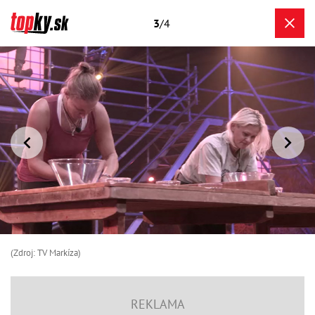
3
/4
(Zdroj: TV Markíza)