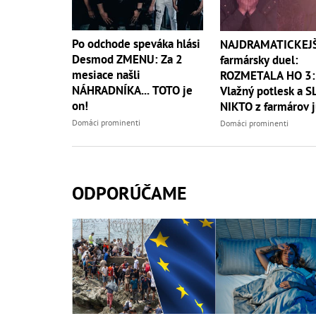
Po odchode speváka hlási
NAJDRAMATICKEJŠ
Desmod ZMENU: Za 2
farmársky duel:
mesiace našli
ROZMETALA HO 3:1
NÁHRADNÍKA... TOTO je
Vlažný potlesk a S
on!
NIKTO z farmárov 
nechcel späť!
Domáci prominenti
Domáci prominenti
ODPORÚČAME