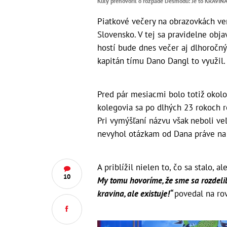
Kuly prehovoril o rozpade Desmodu: Je to KRAVINA!
Piatkové večery na obrazovkách ve
Slovensko. V tej sa pravidelne obj
hostí bude dnes večer aj dlhoročn
kapitán tímu Dano Dangl to využil.
Pred pár mesiacmi bolo totiž okolo
kolegovia sa po dlhých 23 rokoch ro
Pri vymýšľaní názvu však neboli veľ
nevyhol otázkam od Dana práve na
A priblížil nielen to, čo sa stalo, al
10
My tomu hovoríme, že sme sa rozdelil
kravina, ale existuje!“
povedal na rov