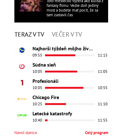
Toto mestečko vyzerá ako kulisa z
fantasy filmu: Vedie doň jediný
most a budete mať pocit, že sa
tam zastavil čas
TERAZ V TV
VEČER V TV
Najhorší týždeň môjho života
09:55
11:15
Súdna sieň
10:05
11:05
Profesionáli
10:05
10:55
Chicago Fire
10:25
11:10
Letecké katastrofy
10:40
11:55
Navoľ stanice
Celý program