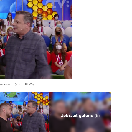
ovensko. (Zdroj: RTVS)
Zobraziť galériu
(6)