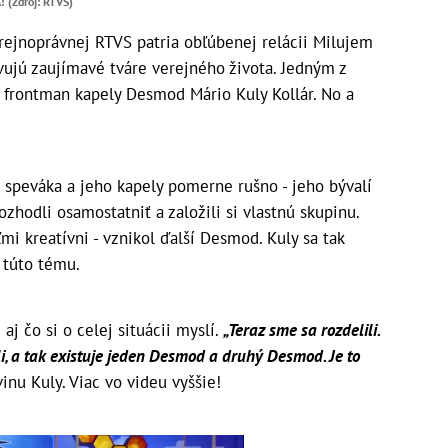
 (Zdroj: RTVS)
rejnoprávnej RTVS patria obľúbenej relácii Milujem
avujú zaujímavé tváre verejného života. Jedným z
ý frontman kapely Desmod Mário Kuly Kollár. No a
 speváka a jeho kapely pomerne rušno - jeho bývalí
zhodli osamostatniť a založili si vlastnú skupinu.
mi kreatívni - vznikol ďalší Desmod. Kuly sa tak
 túto tému.
e aj čo si o celej situácii myslí.
„Teraz sme sa rozdelili.
i, a tak existuje jeden Desmod a druhý Desmod. Je to
inu Kuly. Viac vo videu vyššie!