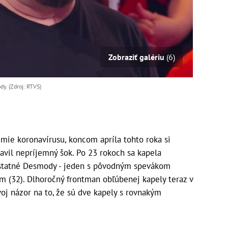
Zobraziť galériu
(6)
dy. (Zdroj: RTVS)
mie koronavírusu, koncom apríla tohto roka si
avil nepríjemný šok. Po 23 rokoch sa kapela
mostatné Desmody - jeden s pôvodným spevákom
 (32). Dlhoročný frontman obľúbenej kapely teraz v
oj názor na to, že sú dve kapely s rovnakým