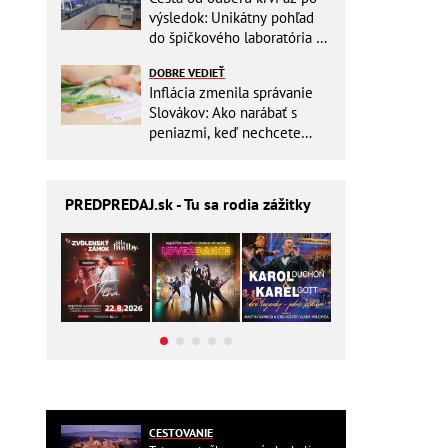
výsledok: Unikátny pohľad
do špičkového laboratória na
Slovensku
DOBRE VEDIEŤ
Inflácia zmenila správanie
Slovákov: Ako narábať s
peniazmi, keď nechcete
zbytočne riskovať?
PREDPREDAJ
.sk - Tu sa rodia zážitky
CESTOVANIE