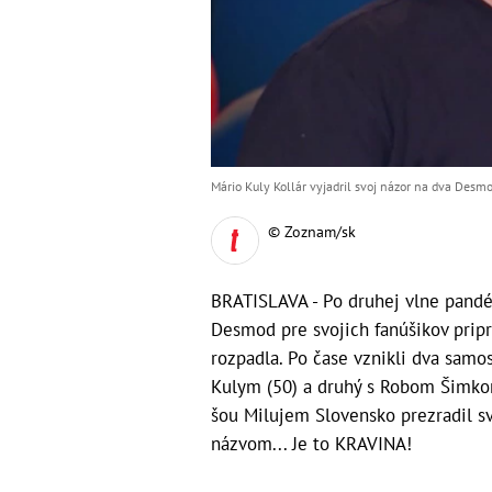
Mário Kuly Kollár vyjadril svoj názor na dva Desmo
© Zoznam/sk
BRATISLAVA - Po druhej vlne pandé
Desmod pre svojich fanúšikov pripr
rozpadla. Po čase vznikli dva sa
Kulym (50) a druhý s Robom Šimkom
šou Milujem Slovensko prezradil sv
názvom... Je to KRAVINA!