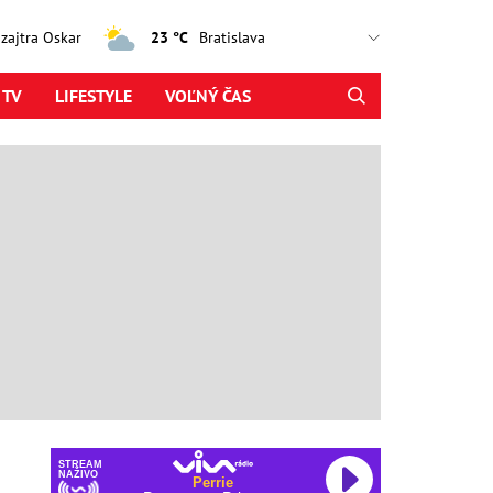
, zajtra Oskar
23 °C
 TV
LIFESTYLE
VOĽNÝ ČAS
STREAM
NAŽIVO
Perrie