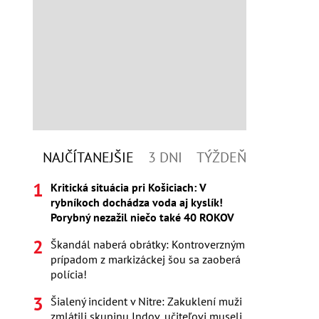
NAJČÍTANEJŠIE
3 DNI
TÝŽDEŇ
Kritická situácia pri Košiciach: V
rybníkoch dochádza voda aj kyslík!
Porybný nezažil niečo také 40 ROKOV
Škandál naberá obrátky: Kontroverzným
prípadom z markizáckej šou sa zaoberá
polícia!
Šialený incident v Nitre: Zakuklení muži
zmlátili skupinu Indov, učiteľovi museli