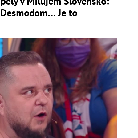
pely v Milujem Slovensko:
m Desmodom… Je to