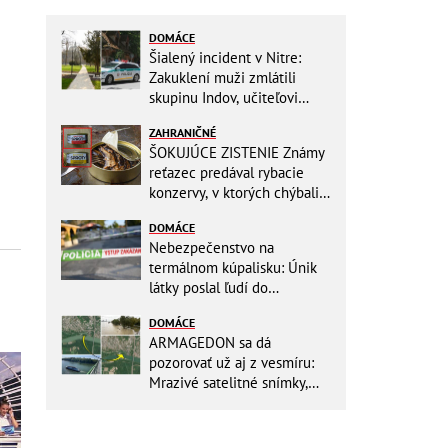
DOMÁCE
Šialený incident v Nitre:
Zakuklení muži zmlátili
skupinu Indov, učiteľovi
museli po kopancoch zošívať
ZAHRANIČNÉ
tvár!
ŠOKUJÚCE ZISTENIE Známy
reťazec predával rybacie
konzervy, v ktorých chýbali
RYBY! Môžete ich mať doma
DOMÁCE
aj vy
Nebezpečenstvo na
termálnom kúpalisku: Únik
látky poslal ľudí do
NEMOCNICE! Polícia spúšťa
DOMÁCE
vyšetrovanie
ARMAGEDON sa dá
pozorovať už aj z vesmíru:
Mrazivé satelitné snímky,
rozdiel len pár rokov a po
vode ani stopy!