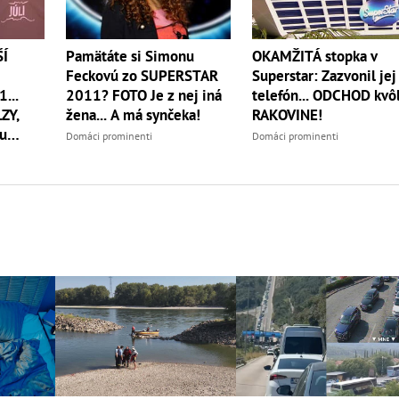
Í
Pamätáte si Simonu
OKAMŽITÁ stopka v
Feckovú zo SUPERSTAR
Superstar: Zazvonil jej
...
2011? FOTO Je z nej iná
telefón... ODCHOD kvôl
LZY,
žena... A má synčeka!
RAKOVINE!
ju
Domáci prominenti
Domáci prominenti