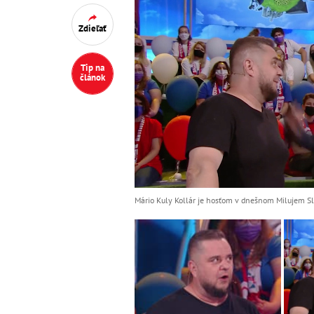
Zdieľať
Tip na
článok
Mário Kuly Kollár je hosťom v dnešnom Milujem Sl