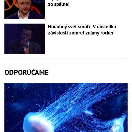
zo spálne!
Hudobný svet smúti: V dôsledku
závislosti zomrel známy rocker
ODPORÚČAME