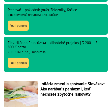
Predavač - pokladník (m/ž), Železníky, Košice
Lidl Slovenská republika, s.r.o., Košice
Pozri ponuku
Elektrikár do Francúzska – dlhodobé projekty | 3 200 – 3
800 € netto
CHRISTAL s. r. o., Francúzsko
Pozri ponuku
Inflácia zmenila správanie Slovákov:
Ako narábať s peniazmi, keď
nechcete zbytočne riskovať?