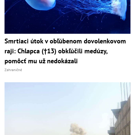
Smrtiaci útok v obľúbenom dovolenkovom
raji: Chlapca (†13) obkľúčili medúzy,
pomôcť mu už nedokázali
Zahraničné