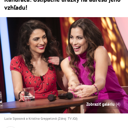
vzhľadu!
Zobraziť galériu
(4)
Lucia Siposová a Kristína Greppelová (Zdroj: TV JOJ)