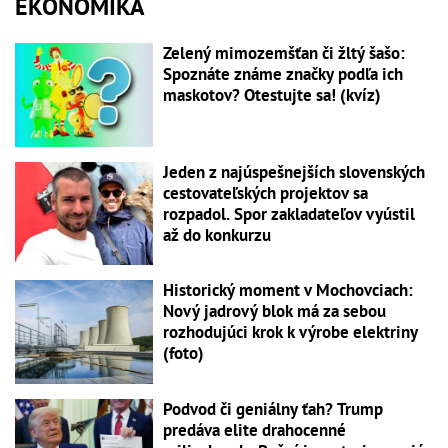
EKONOMIKA
Zelený mimozemšťan či žltý šašo:
Spoznáte známe značky podľa ich
maskotov? Otestujte sa! (kvíz)
Jeden z najúspešnejších slovenských
cestovateľských projektov sa
rozpadol. Spor zakladateľov vyústil
až do konkurzu
Historický moment v Mochovciach:
Nový jadrový blok má za sebou
rozhodujúci krok k výrobe elektriny
(foto)
Podvod či geniálny ťah? Trump
predáva elite drahocenné