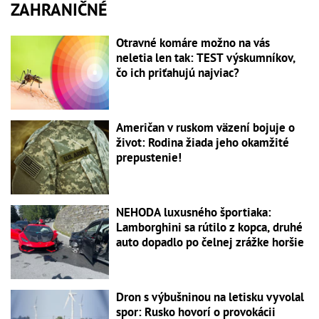
ZAHRANIČNÉ
Otravné komáre možno na vás
neletia len tak: TEST výskumníkov,
čo ich priťahujú najviac?
Američan v ruskom väzení bojuje o
život: Rodina žiada jeho okamžité
prepustenie!
NEHODA luxusného športiaka:
Lamborghini sa rútilo z kopca, druhé
auto dopadlo po čelnej zrážke horšie
Dron s výbušninou na letisku vyvolal
spor: Rusko hovorí o provokácii