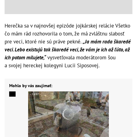
Herečka sa v najnovšej epizóde jojkárskej relácie Všetko
čo mám rád rozhovorila o tom, že má zvláštnu slabosť
pre veci, ktoré nie sú práve pekné.
„Ja mám rada škaredé
veci. Lebo existujú tak škaredé veci, že vám je ich až ľúto, až
ich potom milujete,“
vysvetľovala moderátorom šou
a svojej hereckej kolegyni Lucii Siposovej.
Mohlo by vás zaujímať: