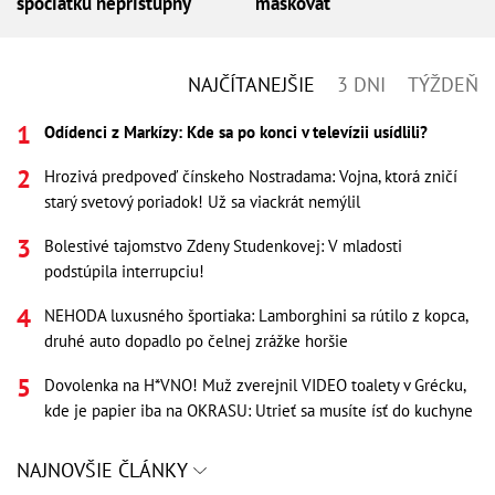
spočiatku neprístupný
maskovať
NAJČÍTANEJŠIE
3 DNI
TÝŽDEŇ
Odídenci z Markízy: Kde sa po konci v televízii usídlili?
Hrozivá predpoveď čínskeho Nostradama: Vojna, ktorá zničí
starý svetový poriadok! Už sa viackrát nemýlil
Bolestivé tajomstvo Zdeny Studenkovej: V mladosti
podstúpila interrupciu!
NEHODA luxusného športiaka: Lamborghini sa rútilo z kopca,
druhé auto dopadlo po čelnej zrážke horšie
Dovolenka na H*VNO! Muž zverejnil VIDEO toalety v Grécku,
kde je papier iba na OKRASU: Utrieť sa musíte ísť do kuchyne
NAJNOVŠIE ČLÁNKY