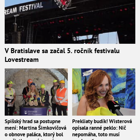
V Bratislave sa začal 5. ročník festivalu
Lovestream
Spišský hrad sa postupne
Prekliaty budík! Wisterová
mení: Martina Šimkovičová
opísala ranné peklo: Nič
o obnove paláca, ktorý bol
nepomáha, toto musí