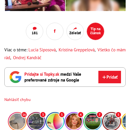
Tip na
181
Zdieľať
článok
Viac o téme:
Lucia Siposová
,
Kristína Greppelová
,
Všetko čo mám
rád
,
Ondrej Kandráč
Pridajte si Topky.sk
medzi Vaše
Pridať
preferované zdroje na Google
Nahlásiť chybu
16
3
5
4
7
5