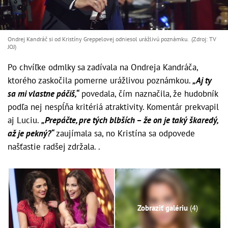
Ondrej Kandráč si od Kristíny Greppelovej odniesol urážlivú poznámku. (Zdroj: TV
JOJ)
Po chvíľke odmlky sa zadívala na Ondreja Kandráča,
ktorého zaskočila pomerne urážlivou poznámkou.
„Aj ty
sa mi vlastne páčiš,“
povedala, čím naznačila, že hudobník
podľa nej nespĺňa kritériá atraktivity. Komentár prekvapil
aj Luciu.
„Prepáčte, pre tých blbších – že on je taký škaredý,
až je pekný?“
zaujímala sa, no Kristína sa odpovede
našťastie radšej zdržala. .
Zobraziť galériu
(4)