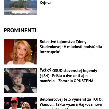
Kyjeva
PROMINENTI
Bolestivé tajomstvo Zdeny
Studenkovej: V mladosti podstúpila
interrupciu!
ŤAŽKÝ OSUD slovenskej legendy
(†84): Prišla o dve deti aj o
manžela... Zomrela OPUSTENÁ!
Belohorcovej telo vymenil za TOTO:
Wauuu... Takto vyzerá Hájkova nová