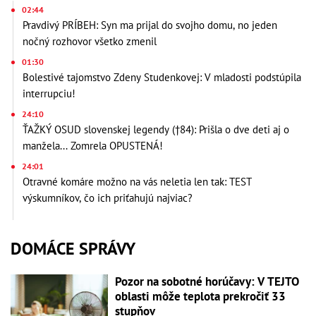
02:44
Pravdivý PRÍBEH: Syn ma prijal do svojho domu, no jeden
nočný rozhovor všetko zmenil
01:30
Bolestivé tajomstvo Zdeny Studenkovej: V mladosti podstúpila
interrupciu!
24:10
ŤAŽKÝ OSUD slovenskej legendy (†84): Prišla o dve deti aj o
manžela... Zomrela OPUSTENÁ!
24:01
Otravné komáre možno na vás neletia len tak: TEST
výskumníkov, čo ich priťahujú najviac?
DOMÁCE SPRÁVY
Pozor na sobotné horúčavy: V TEJTO
oblasti môže teplota prekročiť 33
stupňov