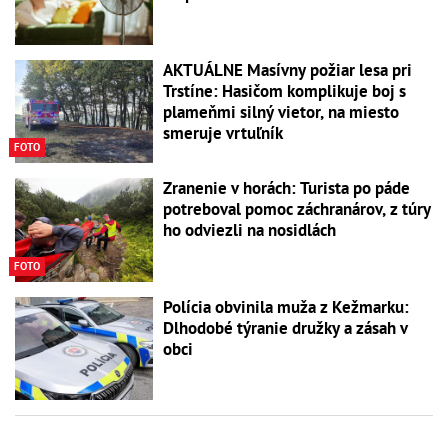
AKTUÁLNE Masívny požiar lesa pri
Trstíne: Hasičom komplikuje boj s
plameňmi silný vietor, na miesto
smeruje vrtuľník
FOTO
Zranenie v horách: Turista po páde
potreboval pomoc záchranárov, z túry
ho odviezli na nosidlách
FOTO
Polícia obvinila muža z Kežmarku:
Dlhodobé týranie družky a zásah v
obci