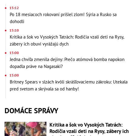
15:12
Po 18 mesiacoch rokovaní prišiel zlom! Sýria a Rusko sa
dohodli
15:10
Kritika a šok vo Vysokých Tatrách: Rodičia vzali deti na Rysy,
zábery ich obuvi vyrážajú dych
15:00
Jedna chvíľa zmenila dejiny: Prečo atómová bomba napokon
dopadla práve na Nagasaki?
15:00
Britney Spears v slzách kvôli skrášľovaciemu zákroku: Utekala
pred svetom a skrývala sa od hanby!
DOMÁCE SPRÁVY
Kritika a šok vo Vysokých Tatrách:
Rodičia vzali deti na Rysy, zábery ich