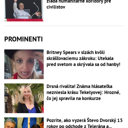
žiada humanitárne koridory pre
civilistov
PROMINENTI
Britney Spears v slzách kvôli
skrášľovaciemu zákroku: Utekala
pred svetom a skrývala sa od hanby!
Drsná rivalita! Známa hlásateľka
nezniesla krásu Tekelyovej: Hrozné,
čo jej spravila na konkurze
Pozrite, ako vyzerá Števo Dvorský 15
rokov po odchode z Telerána a...