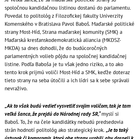
spoločnou kandidačnou listinou dostanú do parlamentu.
Povedal to politológ z Filozofickej fakulty Univerzity
Komenského v Bratislava Pavol Baboš. Maďarské politické
strany Most-Híd, Strana maďarskej komunity (SMK) a
Maďarská kresťanskodemokratická aliancia (MKDSZ-
MKDA) sa dnes dohodli, že do budúcoročných
parlamentných volieb pôjdu na spoločnej kandidačnej
listine. Podľa Baboša je tu však jedno riziko, a to ako
tento krok prijmú voliči Most-Híd a SMK, keďže doteraz
tieto strany na seba útočili a ich lídri sa k sebe správali
nevraživo.
„Ak to však budú vedieť vysvetliť svojim voličom, tak je tam
veľká šanca, že prejdú do Národnej rady SR,“
myslí si
Baboš. To, že na čele kandidátky nebudú predsedovia
strán hodnotí politológ ako strategický krok.
„Je to taký
ústupok či kompromis, ktorý obe strany urobili, aby dospeli k