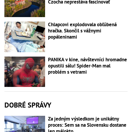
Czocha neprestáva fascinovať
Chlapcovi explodovala obľúbená
hračka. Skončil s vážnymi
popáleninami
PANIKA v kine, návštevníci hromadne
opustili sálu! Spider-Man mal
problém s vetrami
DOBRÉ SPRÁVY
Za jedným výsledkom je unikátny
proces: Sem sa na Slovensku dostane
len málokto