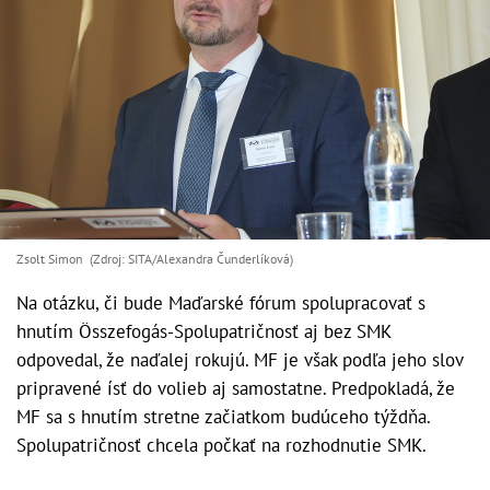
Zsolt Simon (Zdroj: SITA/Alexandra Čunderlíková)
Na otázku, či bude Maďarské fórum spolupracovať s
hnutím Összefogás-Spolupatričnosť aj bez SMK
odpovedal, že naďalej rokujú. MF je však podľa jeho slov
pripravené ísť do volieb aj samostatne. Predpokladá, že
MF sa s hnutím stretne začiatkom budúceho týždňa.
Spolupatričnosť chcela počkať na rozhodnutie SMK.