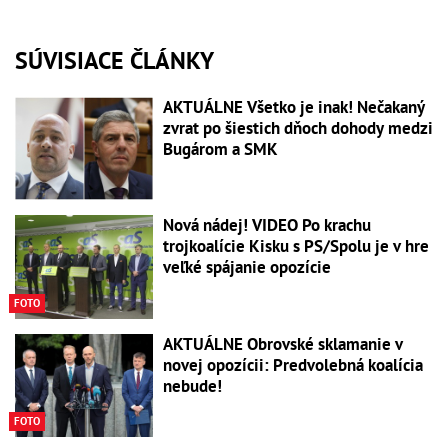
SÚVISIACE ČLÁNKY
AKTUÁLNE Všetko je inak! Nečakaný
zvrat po šiestich dňoch dohody medzi
Bugárom a SMK
Nová nádej! VIDEO Po krachu
trojkoalície Kisku s PS/Spolu je v hre
veľké spájanie opozície
FOTO
AKTUÁLNE Obrovské sklamanie v
novej opozícii: Predvolebná koalícia
nebude!
FOTO