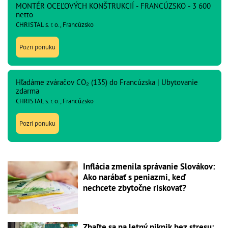
MONTÉR OCEĽOVÝCH KONŠTRUKCIÍ - FRANCÚZSKO - 3 600
netto
CHRISTAL s. r. o., Francúzsko
Pozri ponuku
Hľadáme zváračov CO₂ (135) do Francúzska | Ubytovanie
zdarma
CHRISTAL s. r. o., Francúzsko
Pozri ponuku
Inflácia zmenila správanie Slovákov:
Ako narábať s peniazmi, keď
nechcete zbytočne riskovať?
Zbaľte sa na letný piknik bez stresu: