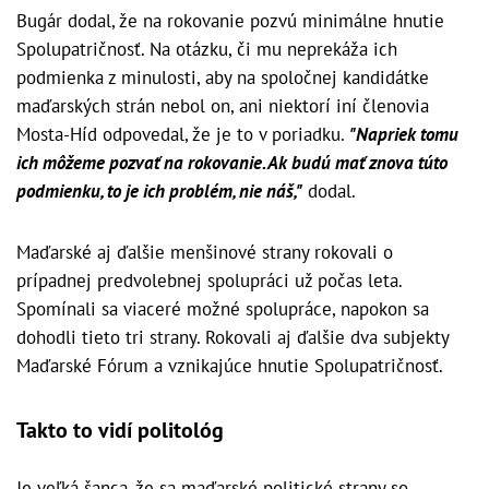
Bugár dodal, že na rokovanie pozvú minimálne hnutie
Spolupatričnosť. Na otázku, či mu neprekáža ich
podmienka z minulosti, aby na spoločnej kandidátke
maďarských strán nebol on, ani niektorí iní členovia
Mosta-Híd odpovedal, že je to v poriadku.
"Napriek tomu
ich môžeme pozvať na rokovanie. Ak budú mať znova túto
podmienku, to je ich problém, nie náš,"
dodal.
Maďarské aj ďalšie menšinové strany rokovali o
prípadnej predvolebnej spolupráci už počas leta.
Spomínali sa viaceré možné spolupráce, napokon sa
dohodli tieto tri strany. Rokovali aj ďalšie dva subjekty
Maďarské Fórum a vznikajúce hnutie Spolupatričnosť.
Takto to vidí politológ
Je veľká šanca, že sa maďarské politické strany so