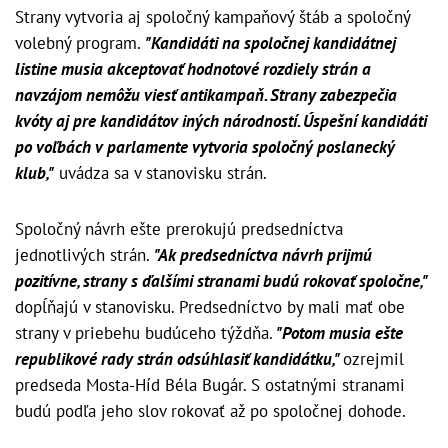
Strany vytvoria aj spoločný kampaňový štáb a spoločný
volebný program.
"Kandidáti na spoločnej kandidátnej
listine musia akceptovať hodnotové rozdiely strán a
navzájom nemôžu viesť antikampaň. Strany zabezpečia
kvóty aj pre kandidátov iných národností. Úspešní kandidáti
po voľbách v parlamente vytvoria spoločný poslanecký
klub,"
uvádza sa v stanovisku strán.
Spoločný návrh ešte prerokujú predsedníctva
jednotlivých strán.
"Ak predsedníctva návrh prijmú
pozitívne, strany s ďalšími stranami budú rokovať spoločne,"
dopĺňajú v stanovisku. Predsedníctvo by mali mať obe
strany v priebehu budúceho týždňa.
"Potom musia ešte
republikové rady strán odsúhlasiť kandidátku,"
ozrejmil
predseda Mosta-Híd Béla Bugár. S ostatnými stranami
budú podľa jeho slov rokovať až po spoločnej dohode.