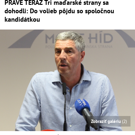
PRÁVE TERAZ Tri maďarské strany sa
dohodli: Do volieb pôjdu so spoločnou
kandidátkou
Zobraziť galériu
(2)