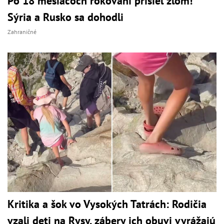
Po 18 mesiacoch rokovaní prišiel zlom!
Sýria a Rusko sa dohodli
Zahraničné
Kritika a šok vo Vysokých Tatrách: Rodičia
vzali deti na Rysy, zábery ich obuvi vyrážajú