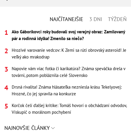
NAJČÍTANEJŠIE
3 DNI
TÝŽDEŇ
Ako Gáboríkovci roky budovali svoj verejný obraz: Zamilovaný
pár a rodinná idylka! Zmenilo sa niečo?
Hrozivé varovanie vedcov: K Zemi sa rúti obrovský asteroid! Je
veľký ako mrakodrap
Napovie vám viac fotka či karikatúra? Známa speváčka drela v
továrni, potom pobláznila celé Slovensko
Drsná rivalita! Známa hlásateľka nezniesla krásu Tekelyovej:
Hrozné, čo jej spravila na konkurze
Korčok čelí ďalšej kritike: Tomáš hovorí o obchádzaní odvodov,
Viskupič o morálnom pochybení
NAJNOVŠIE ČLÁNKY