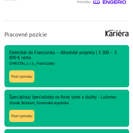
Pracovné pozície
Elektrikár do Francúzska – dlhodobé projekty | 3 200 – 3
800 € netto
CHRISTAL s. r. o., Francúzsko
Pozri ponuku
Špecialista/ špecialistka na fixné siete a služby - Lučenec
Slovak Telekom, Slovenská republika
Pozri ponuku