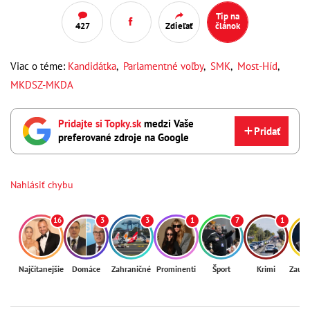
Tip na
427
Zdieľať
článok
Viac o téme:
Kandidátka
,
Parlamentné voľby
,
SMK
,
Most-Híd
,
MKDSZ-MKDA
Pridajte si Topky.sk
medzi Vaše
Pridať
preferované zdroje na Google
Nahlásiť chybu
16
3
3
1
7
1
Najčítanejšie
Domáce
Zahraničné
Prominenti
Šport
Krimi
Zaují