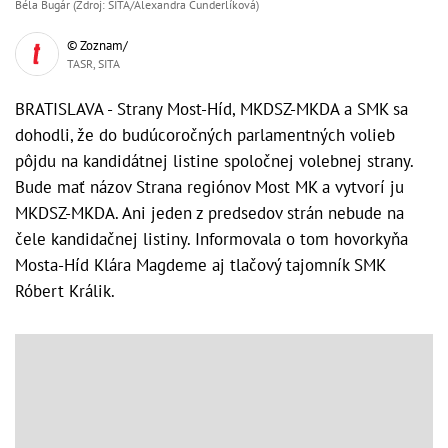
Béla Bugár (Zdroj: SITA/Alexandra Čunderlíková)
© Zoznam/
TASR, SITA
BRATISLAVA - Strany Most-Híd, MKDSZ-MKDA a SMK sa
dohodli, že do budúcoročných parlamentných volieb
pôjdu na kandidátnej listine spoločnej volebnej strany.
Bude mať názov Strana regiónov Most MK a vytvorí ju
MKDSZ-MKDA. Ani jeden z predsedov strán nebude na
čele kandidačnej listiny. Informovala o tom hovorkyňa
Mosta-Híd Klára Magdeme aj tlačový tajomník SMK
Róbert Králik.