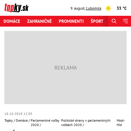
33 °C
9. august
,
Ľubomíra
DOMÁCE
ZAHRANIČNÉ
PROMINENTI
ŠPORT
ZAUJÍMAV
18.10.2019 12:05
Topky
Domáce
Parlamentné voľby
Politické strany v parlamentných
Most-
2020
voľbách 2020
Híd