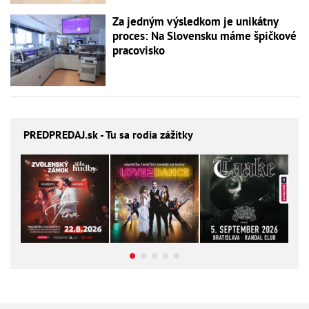
Za jedným výsledkom je unikátny
proces: Na Slovensku máme špičkové
pracovisko
PREDPREDAJ
.sk - Tu sa rodia zážitky