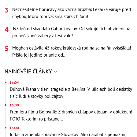
Neznesiteľné horúčavy ako vážna hrozba: Lekárka varuje pred
chybou, ktorú robí väčšina starších ľudí!
Týždeň od škandálu Gáboríkovcov: Od šokujúcich obvinení až
po nečakané zábery z festivalu!
Meghan oslávila 45 rokov, kráľovská rodina sa na ňu vykašľala!
Prišlo jej jediné prianie od...
NAJNOVŠIE ČLÁNKY
16:04
Dúhová Praha v tieni tragédie z Berlína: V uliciach boli desiatky
tisíc ľudí a stovky policajtov
16:00
Premiéra filmu Bojovník: Z drsných chlapov elegáni v oblekoch!
FOTO Takto im to pristane...
16:00
Inflácia zmenila správanie Slovákov: Ako narábať s peniazmi,