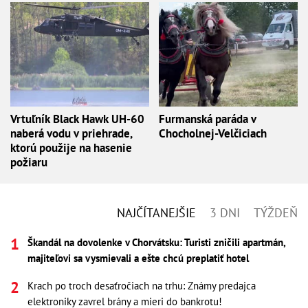
Vrtuľník Black Hawk UH-60
Furmanská paráda v
naberá vodu v priehrade,
Chocholnej-Velčiciach
ktorú použije na hasenie
požiaru
NAJČÍTANEJŠIE
3 DNI
TÝŽDEŇ
Škandál na dovolenke v Chorvátsku: Turisti zničili apartmán,
majiteľovi sa vysmievali a ešte chcú preplatiť hotel
Krach po troch desaťročiach na trhu: Známy predajca
elektroniky zavrel brány a mieri do bankrotu!