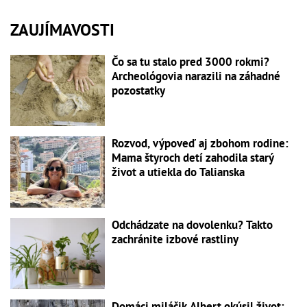
ZAUJÍMAVOSTI
Čo sa tu stalo pred 3000 rokmi?
Archeológovia narazili na záhadné
pozostatky
Rozvod, výpoveď aj zbohom rodine:
Mama štyroch detí zahodila starý
život a utiekla do Talianska
Odchádzate na dovolenku? Takto
zachránite izbové rastliny
Domáci miláčik Albert okúsil život: