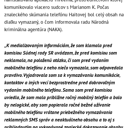
komunikovalo viacero sudcov s Marianom K. Počas
znaleckého skúmania telefónu Haitovej bol celý obsah na
diaľku vymazaný, o čom informovala radu Národná
kriminálna agentúra (NAKA).
„K medializovaným informáciám, že som klamala pred
komisiou Súdnej rady SR uvádzam, že pred komisiou som
neklamala, na položenú otázku, či som pred vydaním
mobilného telefónu z neho niečo vymazala, som odpovedala
pravdivo. Vyjadrovala som sa k vymazávaniu komunikácie,
kontaktov a iných vecí bezprostredne pred dobrovoľným
vydaním mobilného telefónu. Sama som pred komisiou
uviedla, že som mala približne ročný mobilný telefón a bolo
by nelogické, aby som popierala ročné bežné užívanie
mobilného telefónu vrátane priebežného vymazávania
reklamných SMS správ a neaktuálneho obsahu a to aj s
prihliadnutím na vykonávané znalecké dokazovanie obsahu