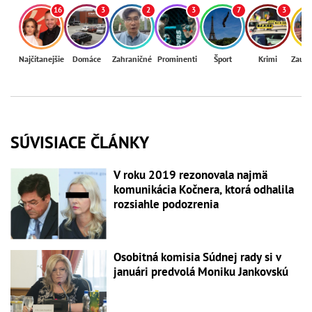
16
3
2
3
7
3
Najčítanejšie
Domáce
Zahraničné
Prominenti
Šport
Krimi
Zaují
SÚVISIACE ČLÁNKY
V roku 2019 rezonovala najmä
komunikácia Kočnera, ktorá odhalila
rozsiahle podozrenia
Osobitná komisia Súdnej rady si v
januári predvolá Moniku Jankovskú