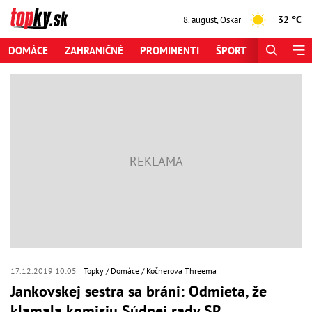
32 °C
8. august
,
Oskar
DOMÁCE
ZAHRANIČNÉ
PROMINENTI
ŠPORT
ZAUJÍMAV
17.12.2019 10:05
Topky
Domáce
Kočnerova Threema
Jankovskej sestra sa bráni: Odmieta, že
klamala komisiu Súdnej rady SR