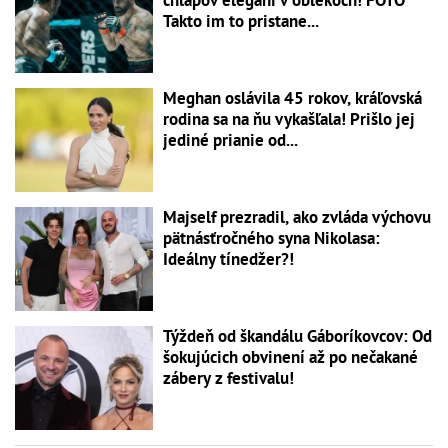
chlapov elegáni v oblekoch! FOTO
Takto im to pristane...
Meghan oslávila 45 rokov, kráľovská
rodina sa na ňu vykašľala! Prišlo jej
jediné prianie od...
Majself prezradil, ako zvláda výchovu
pätnásťročného syna Nikolasa:
Ideálny tínedžer?!
Týždeň od škandálu Gáboríkovcov: Od
šokujúcich obvinení až po nečakané
zábery z festivalu!