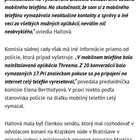
mobilného telefónu. Na skutočnosti, že som si z mobilného
telefónu vymazávala neaktuálne kontakty a správy a iné
veci zo všetkých možných aplikácií, nevidím nič
neobvyklého,“
uviedla Haitová.
Komisia súdnej rady však má iné informácie priamo od
polície, ktorá prípad vyšetruje. „
V mobilnom telefóne bola
nainštalovaná aplikácia Threema. Z 20 konverzácií bolo
vymazaných 17. Pri znaleckom pokuse sa po pripojení na
internet celý telefón vyresetoval,“
povedala predsedníčka
komisie Elena Berthotyová. V praxi niekto podľa
stanoviska polície na diaľku mobilný telefón celý
vymazal.
Haitová mala byť členkou senátu, ktorý mal rozhodovať v
odvolacom konaní na Krajskom súde v Bratislave v
prípade jednej z miliónových zmeniek televízie Markíza.