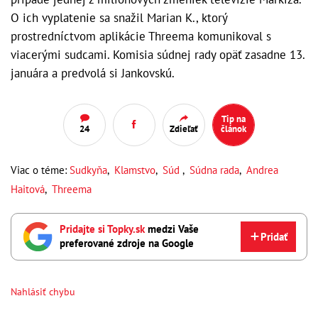
O ich vyplatenie sa snažil Marian K., ktorý
prostredníctvom aplikácie Threema komunikoval s
viacerými sudcami. Komisia súdnej rady opäť zasadne 13.
januára a predvolá si Jankovskú.
Tip na
24
Zdieľať
článok
Viac o téme:
Sudkyňa
,
Klamstvo
,
Súd
,
Súdna rada
,
Andrea
Haitová
,
Threema
Pridajte si Topky.sk
medzi Vaše
Pridať
preferované zdroje na Google
Nahlásiť chybu