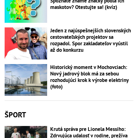
Spoznáte známe značky podľa ich
maskotov? Otestujte sa! (kvíz)
Jeden z najúspešnejších slovenských
cestovateľských projektov sa
rozpadol. Spor zakladateľov vyústil
až do konkurzu
Historický moment v Mochovciach:
Nový jadrový blok má za sebou
rozhodujúci krok k výrobe elektriny
(foto)
ŠPORT
Krutá správa pre Lionela Messiho:
Zdrvujúca udalosť v rodine, prežíva