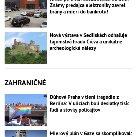
Známy predajca elektroniky zavrel
brány a mieri do bankrotu!
Nová výstava v Sedliskách odhaľuje
tajomstvá hradu Čičva a unikátne
archeologické nálezy
ZAHRANIČNÉ
Dúhová Praha v tieni tragédie z
Berlína: V uliciach boli desiatky tisíc
ľudí a stovky policajtov
Mierový plán v Gaze sa skomplikoval: