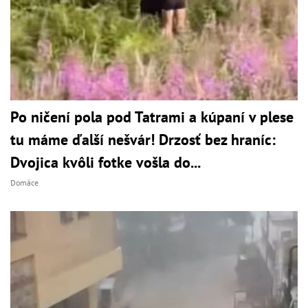
Po ničení pola pod Tatrami a kúpaní v plese
tu máme ďalší nešvár! Drzosť bez hraníc:
Dvojica kvôli fotke vošla do...
Domáce