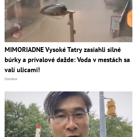
MIMORIADNE Vysoké Tatry zasiahli silné
búrky a prívalové dažde: Voda v mestách sa
valí ulicami!
Domáce