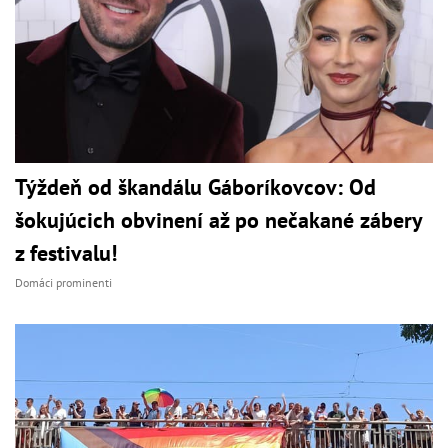
Týždeň od škandálu Gáboríkovcov: Od
šokujúcich obvinení až po nečakané zábery
z festivalu!
Domáci prominenti