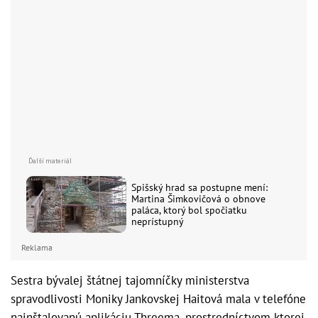
Spišský hrad sa postupne mení:
Martina Šimkovičová o obnove
paláca, ktorý bol spočiatku
neprístupný
Reklama
Sestra bývalej štátnej tajomníčky ministerstva
spravodlivosti Moniky Jankovskej Haitová mala v telefóne
nainštalovanú aplikáciu Threema, prostredníctvom ktorej