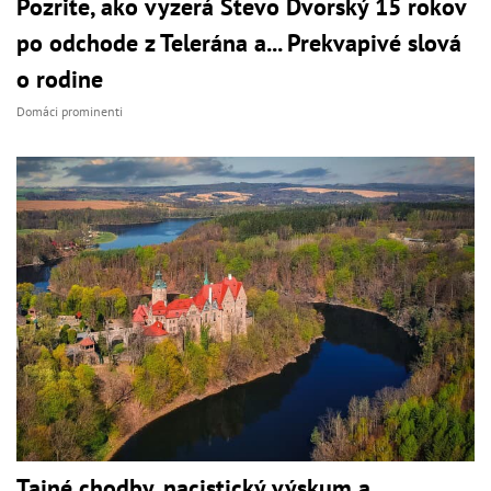
Pozrite, ako vyzerá Števo Dvorský 15 rokov
po odchode z Telerána a... Prekvapivé slová
o rodine
Domáci prominenti
Tajné chodby, nacistický výskum a