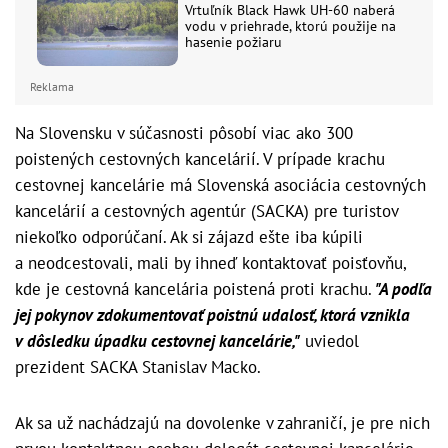
Vrtuľník Black Hawk UH-60 naberá
vodu v priehrade, ktorú použije na
hasenie požiaru
Reklama
Na Slovensku v súčasnosti pôsobí viac ako 300
poistených cestovných kancelárií. V prípade krachu
cestovnej kancelárie má Slovenská asociácia cestovných
kancelárií a cestovných agentúr (SACKA) pre turistov
niekoľko odporúčaní. Ak si zájazd ešte iba kúpili
a neodcestovali, mali by ihneď kontaktovať poisťovňu,
kde je cestovná kancelária poistená proti krachu.
"A podľa
jej pokynov zdokumentovať poistnú udalosť, ktorá vznikla
v dôsledku úpadku cestovnej kancelárie,"
uviedol
prezident SACKA Stanislav Macko.
Ak sa už nachádzajú na dovolenke v zahraničí, je pre nich