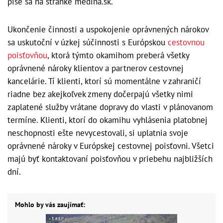
píše sa na stránke medina.sk.
Ukončenie činnosti a uspokojenie oprávnených nárokov
sa uskutoční v úzkej súčinnosti s Európskou
cestovnou
poisťovňou
, ktorá týmto okamihom preberá všetky
oprávnené nároky klientov a partnerov cestovnej
kancelárie. Tí klienti, ktorí sú momentálne v zahraničí
riadne bez akejkoľvek zmeny dočerpajú všetky nimi
zaplatené služby vrátane dopravy do vlasti v plánovanom
termíne. Klienti, ktorí do okamihu vyhlásenia platobnej
neschopnosti ešte nevycestovali, si uplatnia svoje
oprávnené nároky v Európskej cestovnej poisťovni. Všetci
majú byť kontaktovaní poisťovňou v priebehu najbližších
dní.
Mohlo by vás zaujímať: