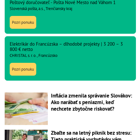
Poštový doručovateľ - Pošta Nové Mesto nad Váhom 1
Slovenská pošta, a.s., Trenčiansky kraj
Pozri ponuku
Elektrikár do Francúzska – dlhodobé projekty | 3 200 – 3
800 € netto
CHRISTAL s. r. o., Francúzsko
Pozri ponuku
Inflácia zmenila správanie Slovákov:
Ako narábať s peniazmi, keď
nechcete zbytočne riskovať?
Zbaľte sa na letný piknik bez stresu:
Tieto praktické vychytávky vám