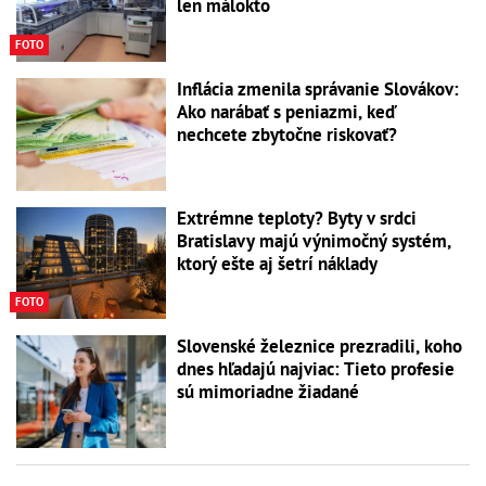
len málokto
FOTO
Inflácia zmenila správanie Slovákov:
Ako narábať s peniazmi, keď
nechcete zbytočne riskovať?
Extrémne teploty? Byty v srdci
Bratislavy majú výnimočný systém,
ktorý ešte aj šetrí náklady
FOTO
Slovenské železnice prezradili, koho
dnes hľadajú najviac: Tieto profesie
sú mimoriadne žiadané