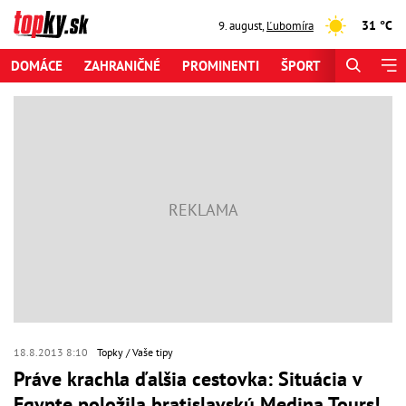
31 °C
9. august
,
Ľubomíra
DOMÁCE
ZAHRANIČNÉ
PROMINENTI
ŠPORT
ZAUJÍMAV
18.8.2013 8:10
Topky
Vaše tipy
Práve krachla ďalšia cestovka: Situácia v
Egypte položila bratislavskú Medina Tours!