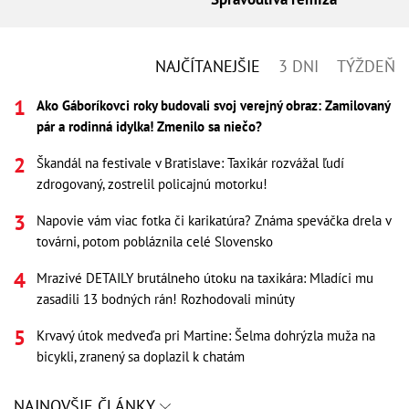
NAJČÍTANEJŠIE
3 DNI
TÝŽDEŇ
Ako Gáboríkovci roky budovali svoj verejný obraz: Zamilovaný
pár a rodinná idylka! Zmenilo sa niečo?
Škandál na festivale v Bratislave: Taxikár rozvážal ľudí
zdrogovaný, zostrelil policajnú motorku!
Napovie vám viac fotka či karikatúra? Známa speváčka drela v
továrni, potom pobláznila celé Slovensko
Mrazivé DETAILY brutálneho útoku na taxikára: Mladíci mu
zasadili 13 bodných rán! Rozhodovali minúty
Krvavý útok medveďa pri Martine: Šelma dohrýzla muža na
bicykli, zranený sa doplazil k chatám
NAJNOVŠIE ČLÁNKY