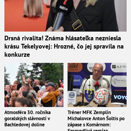
Drsná rivalita! Známa hlásateľka nezniesla
krásu Tekelyovej: Hrozné, čo jej spravila na
konkurze
Atmosféra 30. ročníka
Tréner MFK Zemplín
goralských slávností v
Michalovce Anton Šoltis po
Bachledovej doline
zápase s Komárnom:
Spravodlivá remíza