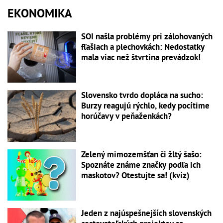
EKONOMIKA
SOI našla problémy pri zálohovaných
fľašiach a plechovkách: Nedostatky
mala viac než štvrtina prevádzok!
Slovensko tvrdo dopláca na sucho:
Burzy reagujú rýchlo, kedy pocítime
horúčavy v peňaženkách?
Zelený mimozemšťan či žltý šašo:
Spoznáte známe značky podľa ich
maskotov? Otestujte sa! (kvíz)
Jeden z najúspešnejších slovenských