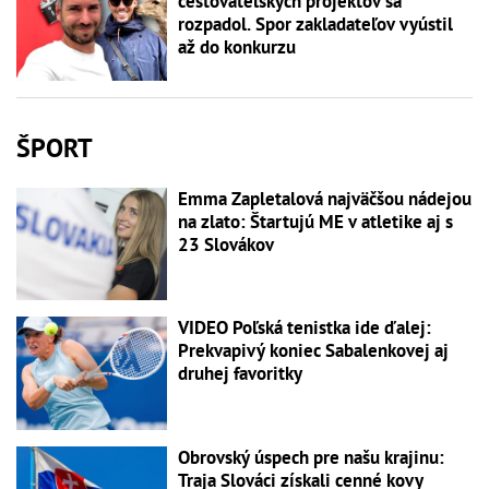
cestovateľských projektov sa
rozpadol. Spor zakladateľov vyústil
až do konkurzu
ŠPORT
Emma Zapletalová najväčšou nádejou
na zlato: Štartujú ME v atletike aj s
23 Slovákov
VIDEO Poľská tenistka ide ďalej:
Prekvapivý koniec Sabalenkovej aj
druhej favoritky
Obrovský úspech pre našu krajinu:
Traja Slováci získali cenné kovy