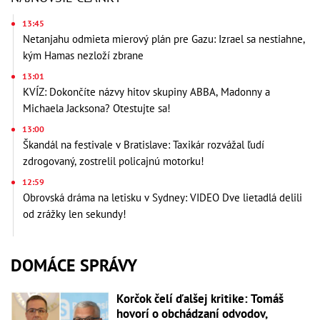
13:45
Netanjahu odmieta mierový plán pre Gazu: Izrael sa nestiahne,
kým Hamas nezloží zbrane
13:01
KVÍZ: Dokončíte názvy hitov skupiny ABBA, Madonny a
Michaela Jacksona? Otestujte sa!
13:00
Škandál na festivale v Bratislave: Taxikár rozvážal ľudí
zdrogovaný, zostrelil policajnú motorku!
12:59
Obrovská dráma na letisku v Sydney: VIDEO Dve lietadlá delili
od zrážky len sekundy!
DOMÁCE SPRÁVY
Korčok čelí ďalšej kritike: Tomáš
hovorí o obchádzaní odvodov,