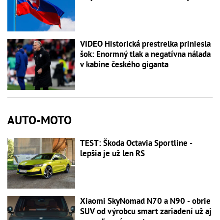
VIDEO Historická prestrelka priniesla
šok: Enormný tlak a negatívna nálada
v kabíne českého giganta
AUTO-MOTO
TEST: Škoda Octavia Sportline -
lepšia je už len RS
Xiaomi SkyNomad N70 a N90 - obrie
SUV od výrobcu smart zariadení už aj