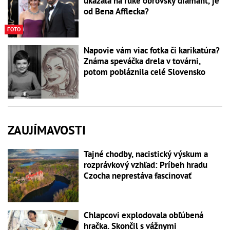
ukázala na ruke obrovský diamant, je
od Bena Afflecka?
FOTO
Napovie vám viac fotka či karikatúra?
Známa speváčka drela v továrni,
potom pobláznila celé Slovensko
ZAUJÍMAVOSTI
Tajné chodby, nacistický výskum a
rozprávkový vzhľad: Príbeh hradu
Czocha neprestáva fascinovať
Chlapcovi explodovala obľúbená
hračka. Skončil s vážnymi