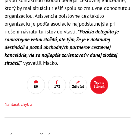
prvou kontaktnou osobou delegát cestovnej kancelárie,
ktorý by mal situáciu riešiť spolu so zmluvne dohodnutou
organizáciou. Asistencia poisťovne cez takúto
organizáciu je podľa asociácie najpodstatnejšia pri
riešení návratu turistov do vlasti.
"Pozícia delegáta je
samozrejme veľmi zložitá, ale tým, že je v dotknutej
destinácii a pozná obchodných partnerov cestovnej
kancelárie, vie sa najlepšie zorientovať v danej zložitej
situácii,"
vysvetlil Macko.
Tip na
89
173
Zdieľať
článok
Nahlásiť chybu