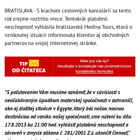
BRATISLAVA - S krachom cestovných kancelárií sa tento
rok zrejme roztrhlo vrece. Tentokrát platobnú
neschopnosť vyhlásila bratislavská Medina Tours, ktorá o
vzniknutej situácii informovala klientov aj obchodných
partnerov na svojej internetovej stránke.
"S poľutovaním Vám musíme oznámiť, že v súvislosti s
neočakávaným úpadkom materskej spoločnosti v zahraničí,
ako aj zložitej situácie v Egypte, ktorý bol našou nosnou
destináciou od vzniku našej spoločnosti, sme nútení ku dňu
17.8.2013 ku 21:00 hod. vyhlásiť platobnú neschopnosť a
zároveň v zmysle zákona č. 281/2001 Z.z. ukončiť činnosť,"