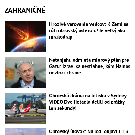
ZAHRANIČNÉ
Hrozivé varovanie vedcov: K Zemi sa
rúti obrovský asteroid! Je veľký ako
mrakodrap
Netanjahu odmieta mierový plán pre
Gazu: Izrael sa nestiahne, kým Hamas
nezloží zbrane
Obrovská dráma na letisku v Sydney:
VIDEO Dve lietadlá delili od zrážky
len sekundy!
Obrovský úlovok: Na lodi objavili 1,3