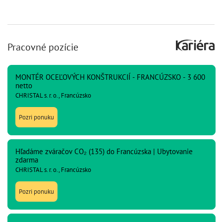
Pracovné pozície
MONTÉR OCEĽOVÝCH KONŠTRUKCIÍ - FRANCÚZSKO - 3 600
netto
CHRISTAL s. r. o., Francúzsko
Pozri ponuku
Hľadáme zváračov CO₂ (135) do Francúzska | Ubytovanie
zdarma
CHRISTAL s. r. o., Francúzsko
Pozri ponuku