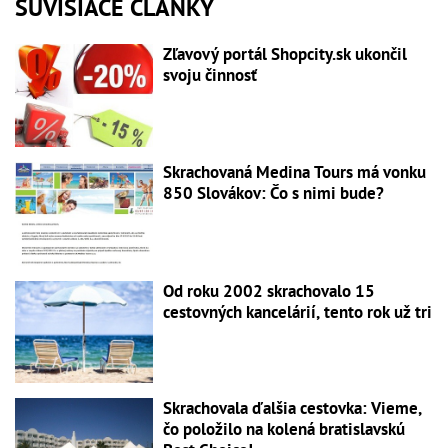
SÚVISIACE ČLÁNKY
Zľavový portál Shopcity.sk ukončil
svoju činnosť
Skrachovaná Medina Tours má vonku
850 Slovákov: Čo s nimi bude?
Od roku 2002 skrachovalo 15
cestovných kancelárií, tento rok už tri
Skrachovala ďalšia cestovka: Vieme,
čo položilo na kolená bratislavskú