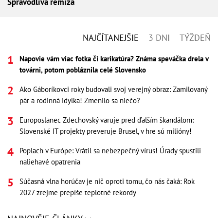
Spravodlivá remíza
NAJČÍTANEJŠIE
3 DNI
TÝŽDEŇ
Napovie vám viac fotka či karikatúra? Známa speváčka drela v
továrni, potom pobláznila celé Slovensko
Ako Gáboríkovci roky budovali svoj verejný obraz: Zamilovaný
pár a rodinná idylka! Zmenilo sa niečo?
Europoslanec Zdechovský varuje pred ďalším škandálom:
Slovenské IT projekty preveruje Brusel, v hre sú milióny!
Poplach v Európe: Vrátil sa nebezpečný vírus! Úrady spustili
naliehavé opatrenia
Súčasná vlna horúčav je nič oproti tomu, čo nás čaká: Rok
2027 zrejme prepíše teplotné rekordy