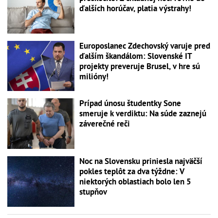
ďalších horúčav, platia výstrahy!
Europoslanec Zdechovský varuje pred
ďalším škandálom: Slovenské IT
projekty preveruje Brusel, v hre sú
milióny!
Prípad únosu študentky Sone
smeruje k verdiktu: Na súde zaznejú
záverečné reči
Noc na Slovensku priniesla najväčší
pokles teplôt za dva týždne: V
niektorých oblastiach bolo len 5
stupňov