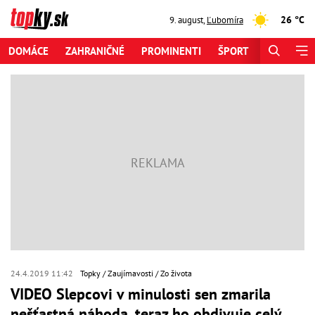
26 °C
9. august
,
Ľubomíra
DOMÁCE
ZAHRANIČNÉ
PROMINENTI
ŠPORT
ZAUJÍMAV
24.4.2019 11:42
Topky
Zaujímavosti
Zo života
VIDEO Slepcovi v minulosti sen zmarila
nešťastná náhoda, teraz ho obdivuje celý