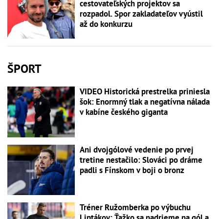
cestovateľských projektov sa
rozpadol. Spor zakladateľov vyústil
až do konkurzu
ŠPORT
VIDEO Historická prestrelka priniesla
šok: Enormný tlak a negatívna nálada
v kabíne českého giganta
Ani dvojgólové vedenie po prvej
tretine nestačilo: Slováci po dráme
padli s Fínskom v boji o bronz
Tréner Ružomberka po výbuchu
Liptákov: Ťažko sa nadrieme na gól a