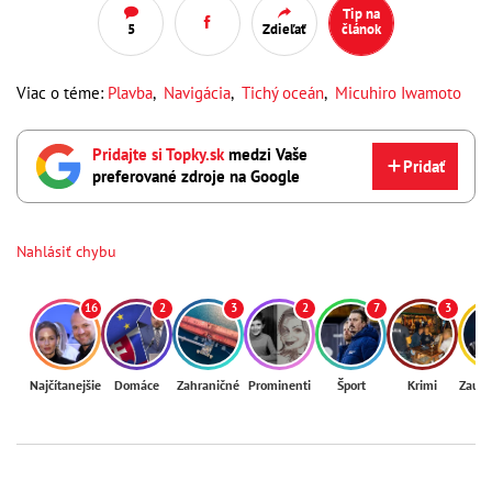
Tip na
5
Zdieľať
článok
Viac o téme:
Plavba
,
Navigácia
,
Tichý oceán
,
Micuhiro Iwamoto
Pridajte si Topky.sk
medzi Vaše
Pridať
preferované zdroje na Google
Nahlásiť chybu
16
2
3
2
7
3
Najčítanejšie
Domáce
Zahraničné
Prominenti
Šport
Krimi
Zaují