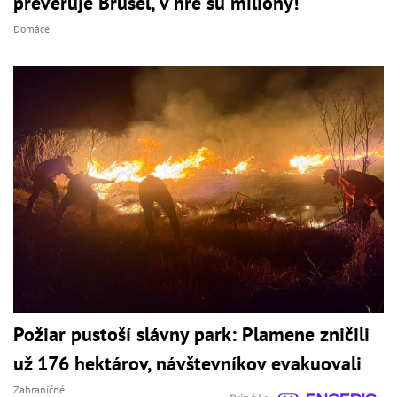
preveruje Brusel, v hre sú milióny!
Domáce
Požiar pustoší slávny park: Plamene zničili
už 176 hektárov, návštevníkov evakuovali
Zahraničné