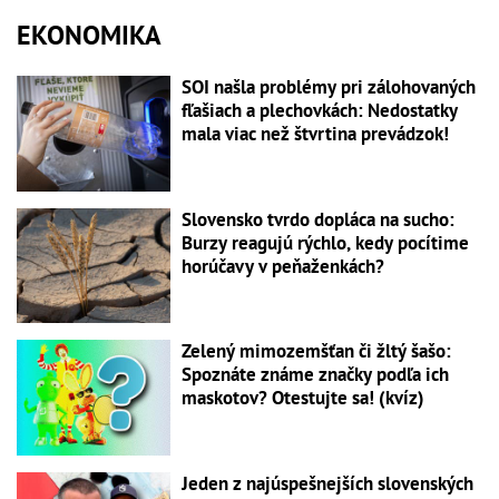
EKONOMIKA
SOI našla problémy pri zálohovaných
fľašiach a plechovkách: Nedostatky
mala viac než štvrtina prevádzok!
Slovensko tvrdo dopláca na sucho:
Burzy reagujú rýchlo, kedy pocítime
horúčavy v peňaženkách?
Zelený mimozemšťan či žltý šašo:
Spoznáte známe značky podľa ich
maskotov? Otestujte sa! (kvíz)
Jeden z najúspešnejších slovenských