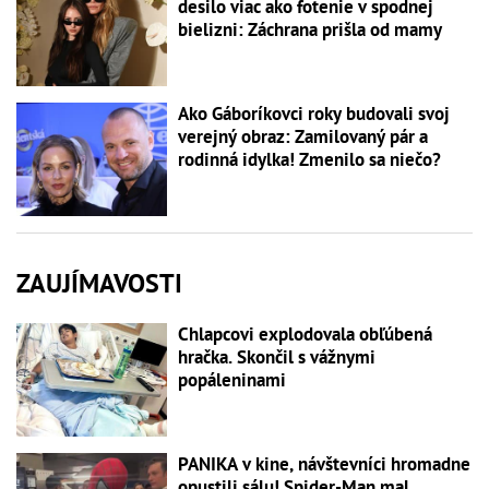
desilo viac ako fotenie v spodnej
bielizni: Záchrana prišla od mamy
Ako Gáboríkovci roky budovali svoj
verejný obraz: Zamilovaný pár a
rodinná idylka! Zmenilo sa niečo?
ZAUJÍMAVOSTI
Chlapcovi explodovala obľúbená
hračka. Skončil s vážnymi
popáleninami
PANIKA v kine, návštevníci hromadne
opustili sálu! Spider-Man mal