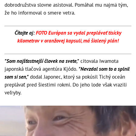
dobrodružstva slovne asistoval. Pomáhal mu najmä tým,
že ho informoval o smere vetra.
Čítajte aj:
FOTO Európan sa vydal preplávať tisícky
kilometrov v oranžovej kapsuli, má šialený plán!
"Som najšťastnejší človek na svete,"
citovala Iwamota
japonská tlačová agentúra Kjódo.
"Nevzdal som to a splnil
som si sen,"
dodal Japonec, ktorý sa pokúsil Tichý oceán
preplávať pred šiestimi rokmi. Do jeho lode však vrazili
veľryby.