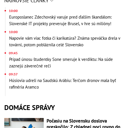
NAJNOVŠIE ČLÁNKY
10:00
Europoslanec Zdechovský varuje pred ďalším škandálom:
Slovenské IT projekty preveruje Brusel, v hre sú milióny!
10:00
Napovie vám viac fotka či karikatúra? Známa speváčka drela v
továrni, potom pobláznila celé Slovensko
09:45
Prípad únosu študentky Sone smeruje k verdiktu: Na súde
zaznejú záverečné reči
09:37
Húsíovia udreli na Saudskú Arábiu: Terčom dronov mala byť
rafinéria Aramco
DOMÁCE SPRÁVY
Počasiu na Slovensku doslova
preskočilo: Z chladnej noci rovno do