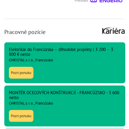
Pracovné pozície
Elektrikár do Francúzska – dlhodobé projekty | 3 200 – 3
800 € netto
CHRISTAL s. r. o., Francúzsko
Pozri ponuku
MONTÉR OCEĽOVÝCH KONŠTRUKCIÍ - FRANCÚZSKO - 3 600
netto
CHRISTAL s. r. o., Francúzsko
Pozri ponuku