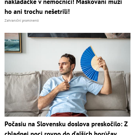
nakladačke v nemocnici! Maskovaní muži
ho ani trochu nešetrili!
Zahraniční prominenti
Počasiu na Slovensku doslova preskočilo: Z
chladnej noci rovno do ďalších horúčav,