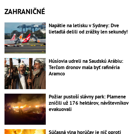
ZAHRANIČNÉ
Napätie na letisku v Sydney: Dve
lietadlá delili od zrážky len sekundy!
Húsíovia udreli na Saudskú Arábiu:
Terčom dronov mala byť rafinéria
Aramco
Požiar pustoší slávny park: Plamene
zničili už 176 hektárov, návštevníkov
evakuovali
Súčasná vlna horúčav je nič oproti