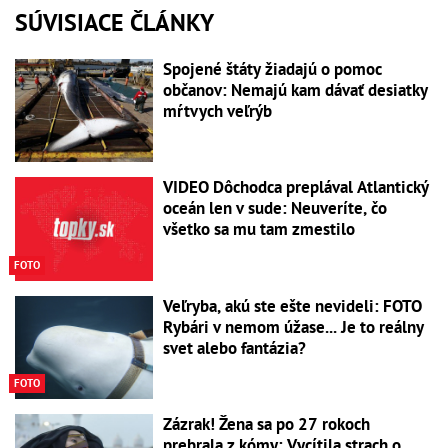
SÚVISIACE ČLÁNKY
Spojené štáty žiadajú o pomoc
občanov: Nemajú kam dávať desiatky
mŕtvych veľrýb
VIDEO Dôchodca preplával Atlantický
oceán len v sude: Neuveríte, čo
všetko sa mu tam zmestilo
FOTO
Veľryba, akú ste ešte nevideli: FOTO
Rybári v nemom úžase... Je to reálny
svet alebo fantázia?
FOTO
Zázrak! Žena sa po 27 rokoch
prebrala z kómy: Vycítila strach o