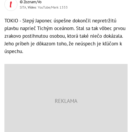
© Zoznam/Vo
SITA,
Video
: YouTube/Mark 1333
TOKIO - Slepý Japonec úspešne dokončil nepretržitú
plavbu naprieč Tichým oceánom. Stal sa tak vôbec prvou
zrakovo postihnutou osobou, ktorá také niečo dokázala.
Jeho príbeh je dôkazom toho, že neúspech je kľúčom k
úspechu.