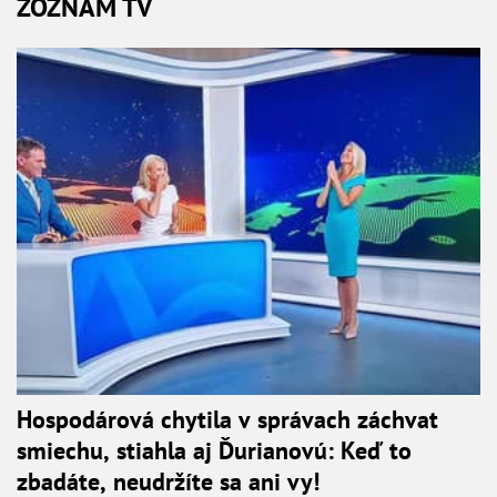
ZOZNAM TV
Hospodárová chytila v správach záchvat
smiechu, stiahla aj Ďurianovú: Keď to
zbadáte, neudržíte sa ani vy!