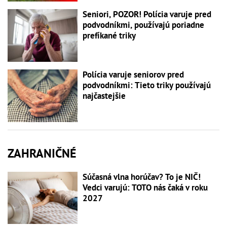
Seniori, POZOR! Polícia varuje pred
podvodníkmi, používajú poriadne
prefíkané triky
Polícia varuje seniorov pred
podvodníkmi: Tieto triky používajú
najčastejšie
ZAHRANIČNÉ
Súčasná vlna horúčav? To je NIČ!
Vedci varujú: TOTO nás čaká v roku
2027