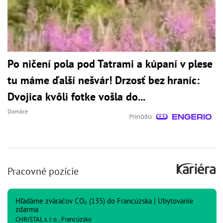
Po ničení pola pod Tatrami a kúpaní v plese
tu máme ďalší nešvár! Drzosť bez hraníc:
Dvojica kvôli fotke vošla do...
Domáce
Pracovné pozície
Hľadáme zváračov CO₂ (135) do Francúzska | Ubytovanie
zdarma
CHRISTAL s. r. o., Francúzsko