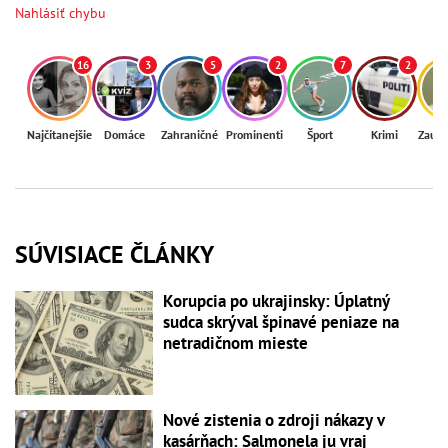
Nahlásiť chybu
16
3
5
2
7
2
Najčítanejšie
Domáce
Zahraničné
Prominenti
Šport
Krimi
Zaují
SÚVISIACE ČLÁNKY
Korupcia po ukrajinsky: Úplatný
sudca skrýval špinavé peniaze na
netradičnom mieste
Nové zistenia o zdroji nákazy v
kasárňach: Salmonela ju vraj