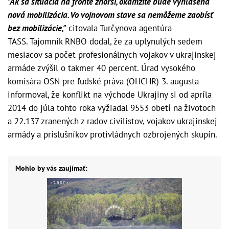
"Ak sa situácia na fronte zhorší, okamžite bude vyhlásená
nová mobilizácia. Vo vojnovom stave sa nemôžeme zaobísť
bez mobilizácie,"
citovala Turčynova agentúra
TASS. Tajomník RNBO dodal, že za uplynulých sedem
mesiacov sa počet profesionálnych vojakov v ukrajinskej
armáde zvýšil o takmer 40 percent. Úrad vysokého
komisára OSN pre ľudské práva (OHCHR) 3. augusta
informoval, že konflikt na východe Ukrajiny si od apríla
2014 do júla tohto roka vyžiadal 9553 obetí na životoch
a 22.137 zranených z radov civilistov, vojakov ukrajinskej
armády a príslušníkov protivládnych ozbrojených skupín.
Mohlo by vás zaujímať: