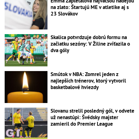
Emma Zapletalová najväčšou nádejou
na zlato: Štartujú ME v atletike aj s
23 Slovákov
Skalica potvrdzuje dobrú formu na
začiatku sezóny: V Žiline zvíťazila o
dva góly
Smútok v NBA: Zomrel jeden z
najlepších trénerov, ktorý vytvoril
basketbalové hviezdy
Slovanu strelil posledný gól, v odvete
už nenastúpi: Švédsky majster
zamieril do Premier League