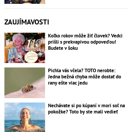
ZAUJÍMAVOSTI
Koľko rokov môže žiť človek? Vedci
prišli s prekvapivou odpoveďou!
Budete v šoku
Pichla vás včela? TOTO nerobte:
Jedna bežná chyba môže dostať do
rany ešte viac jedu
Nechávate si po kúpaní v mori soľ na
pokožke? Toto by ste mali vedieť