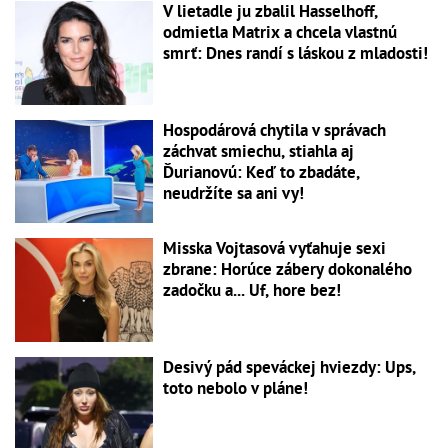
V lietadle ju zbalil Hasselhoff,
odmietla Matrix a chcela vlastnú
smrť: Dnes randí s láskou z mladosti!
Hospodárová chytila v správach
záchvat smiechu, stiahla aj
Ďurianovú: Keď to zbadáte,
neudržíte sa ani vy!
Misska Vojtasová vyťahuje sexi
zbrane: Horúce zábery dokonalého
zadočku a... Uf, hore bez!
Desivý pád speváckej hviezdy: Ups,
toto nebolo v pláne!