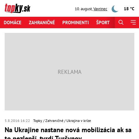
18 °C
10. august
,
Vavrinec
DOMÁCE
ZAHRANIČNÉ
PROMINENTI
ŠPORT
ZAUJÍMAV
5.8.2016 16:22
Topky
Zahraničné
Ukrajina v kríze
Na Ukrajine nastane nová mobilizácia ak sa
to nezlepší, tvrdí Turčynov