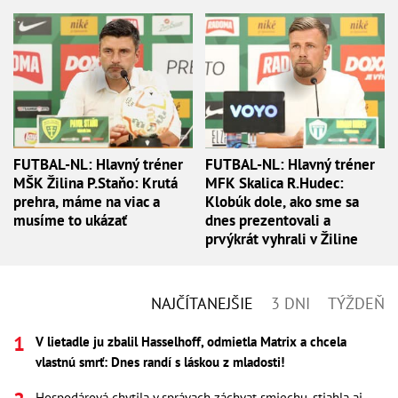
FUTBAL-NL: Hlavný tréner
FUTBAL-NL: Hlavný tréner
MŠK Žilina P.Staňo: Krutá
MFK Skalica R.Hudec:
prehra, máme na viac a
Klobúk dole, ako sme sa
musíme to ukázať
dnes prezentovali a
prvýkrát vyhrali v Žiline
NAJČÍTANEJŠIE
3 DNI
TÝŽDEŇ
V lietadle ju zbalil Hasselhoff, odmietla Matrix a chcela
vlastnú smrť: Dnes randí s láskou z mladosti!
Hospodárová chytila v správach záchvat smiechu, stiahla aj