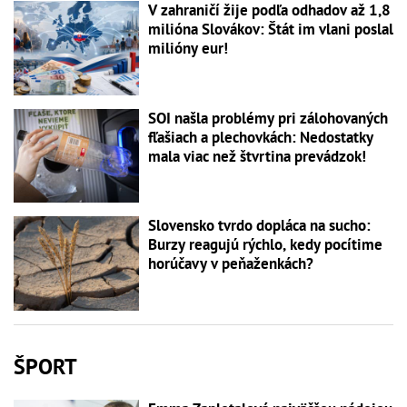
V zahraničí žije podľa odhadov až 1,8
milióna Slovákov: Štát im vlani poslal
milióny eur!
SOI našla problémy pri zálohovaných
fľašiach a plechovkách: Nedostatky
mala viac než štvrtina prevádzok!
Slovensko tvrdo dopláca na sucho:
Burzy reagujú rýchlo, kedy pocítime
horúčavy v peňaženkách?
ŠPORT