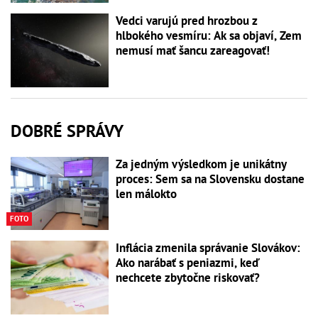
Vedci varujú pred hrozbou z
hlbokého vesmíru: Ak sa objaví, Zem
nemusí mať šancu zareagovať!
DOBRÉ SPRÁVY
Za jedným výsledkom je unikátny
proces: Sem sa na Slovensku dostane
len málokto
FOTO
Inflácia zmenila správanie Slovákov:
Ako narábať s peniazmi, keď
nechcete zbytočne riskovať?