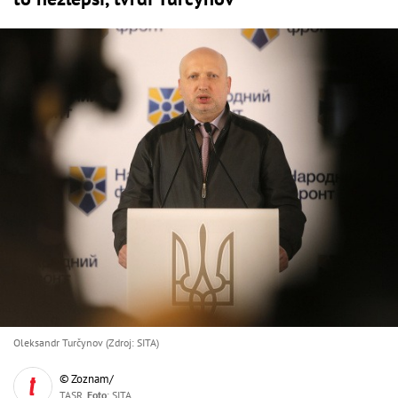
Oleksandr Turčynov (Zdroj: SITA)
© Zoznam/
TASR,
Foto
: SITA