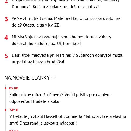
Ďurianovú: Keď to zbadáte, neudržíte sa ani vy!
Veľké zhrnutie týždňa: Máte prehľad o tom, čo sa okolo nás
deje? Otestuje sa v KVÍZE
Misska Vojtasová vyťahuje sexi zbrane: Horúce zábery
dokonalého zadočku a... Uf, hore bez!
Ďalší útok medveďa pri Martine: V Sučanoch dohrýzol muža,
utrpel úraz hlavy a hrudníka!
NAJNOVŠIE ČLÁNKY
05:00
Koľko rokov môže žiť človek? Vedci prišli s prekvapivou
odpoveďou! Budete v šoku
24:10
V lietadle ju zbalil Hasselhoff, odmietla Matrix a chcela vlastnú
smrť: Dnes randí s láskou z mladosti!