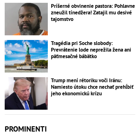
Príšerné obvinenie pastora: Pohlavne
zneužil tínedžera! Zatajil mu desivé
tajomstvo
Tragédia pri Soche slobody:
Prevrátenie lode neprežila žena ani
päťmesačné bábätko
Trump mení rétoriku voči Iránu:
Namiesto útoku chce nechať prehĺbiť
jeho ekonomickú krízu
PROMINENTI