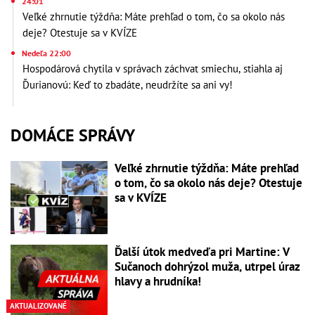
24:01
Veľké zhrnutie týždňa: Máte prehľad o tom, čo sa okolo nás
deje? Otestuje sa v KVÍZE
Nedeľa 22:00
Hospodárová chytila v správach záchvat smiechu, stiahla aj
Ďurianovú: Keď to zbadáte, neudržíte sa ani vy!
DOMÁCE SPRÁVY
Veľké zhrnutie týždňa: Máte prehľad
o tom, čo sa okolo nás deje? Otestuje
sa v KVÍZE
Ďalší útok medveďa pri Martine: V
Sučanoch dohrýzol muža, utrpel úraz
hlavy a hrudníka!
AKTUALIZOVANÉ