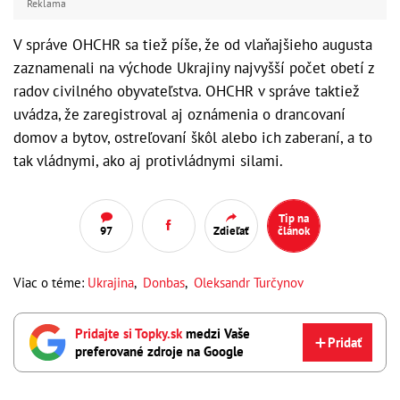
Reklama
V správe OHCHR sa tiež píše, že od vlaňajšieho augusta
zaznamenali na východe Ukrajiny najvyšší počet obetí z
radov civilného obyvateľstva. OHCHR v správe taktiež
uvádza, že zaregistroval aj oznámenia o drancovaní
domov a bytov, ostreľovaní škôl alebo ich zaberaní, a to
tak vládnymi, ako aj protivládnymi silami.
Tip na
97
Zdieľať
článok
Viac o téme:
Ukrajina
,
Donbas
,
Oleksandr Turčynov
Pridajte si Topky.sk
medzi Vaše
Pridať
preferované zdroje na Google