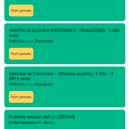
Pozri ponuku
MONTÉR OCEĽOVÝCH KONŠTRUKCIÍ - FRANCÚZSKO - 3 600
netto
CHRISTAL s. r. o., Francúzsko
Pozri ponuku
Elektrikár do Francúzska – dlhodobé projekty | 3 200 – 3
800 € netto
CHRISTAL s. r. o., Francúzsko
Pozri ponuku
Finančný manažér (Ref. č.: 1005240)
Grafton Slovakia s.r.o., Senica