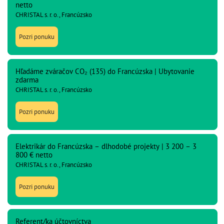
netto
CHRISTAL s. r. o., Francúzsko
Pozri ponuku
Hľadáme zváračov CO₂ (135) do Francúzska | Ubytovanie
zdarma
CHRISTAL s. r. o., Francúzsko
Pozri ponuku
Elektrikár do Francúzska – dlhodobé projekty | 3 200 – 3
800 € netto
CHRISTAL s. r. o., Francúzsko
Pozri ponuku
Referent/ka účtovníctva