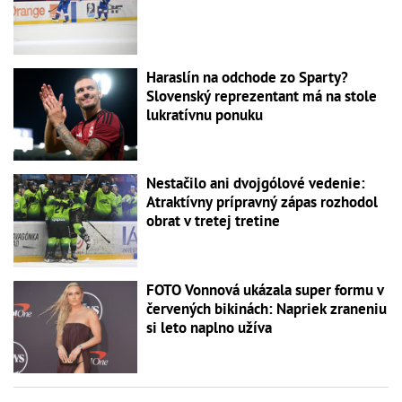
Haraslín na odchode zo Sparty?
Slovenský reprezentant má na stole
lukratívnu ponuku
Nestačilo ani dvojgólové vedenie:
Atraktívny prípravný zápas rozhodol
obrat v tretej tretine
FOTO Vonnová ukázala super formu v
červených bikinách: Napriek zraneniu
si leto naplno užíva