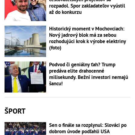
rozpadol. Spor zakladateľov vyústil
až do konkurzu
Historický moment v Mochovciach:
Nový jadrový blok má za sebou
rozhodujúci krok k výrobe elektriny
(foto)
Podvod či geniálny ťah? Trump
predáva elite drahocenné
milisekundy. Bežní investori nemajú
šancu!
ŠPORT
Sen o finále sa rozplynul: Slováci po
dobrom úvode podľahli USA