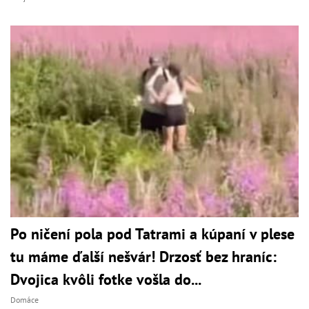
Po ničení pola pod Tatrami a kúpaní v plese
tu máme ďalší nešvár! Drzosť bez hraníc:
Dvojica kvôli fotke vošla do...
Domáce