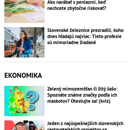
Ako narábať s peniazmi, keď
nechcete zbytočne riskovať?
Slovenské železnice prezradili, koho
dnes hľadajú najviac: Tieto profesie
sú mimoriadne žiadané
EKONOMIKA
Zelený mimozemšťan či žltý šašo:
Spoznáte známe značky podľa ich
maskotov? Otestujte sa! (kvíz)
Jeden z najúspešnejších slovenských
cestovateľských projektov sa