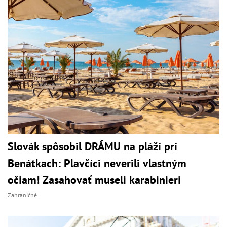
Slovák spôsobil DRÁMU na pláži pri
Benátkach: Plavčíci neverili vlastným
očiam! Zasahovať museli karabinieri
Zahraničné