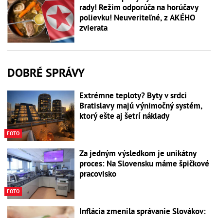
rady! Režim odporúča na horúčavy
polievku! Neuveriteľné, z AKÉHO
zvierata
DOBRÉ SPRÁVY
Extrémne teploty? Byty v srdci
Bratislavy majú výnimočný systém,
ktorý ešte aj šetrí náklady
FOTO
Za jedným výsledkom je unikátny
proces: Na Slovensku máme špičkové
pracovisko
FOTO
Inflácia zmenila správanie Slovákov: