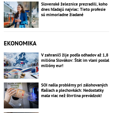
Slovenské železnice prezradili, koho
dnes hľadajú najviac: Tieto profesie
sú mimoriadne žiadané
EKONOMIKA
V zahraničí žije podľa odhadov až 1,8
milióna Slovákov: Štát im vlani poslal
milióny eur!
SOI našla problémy pri zálohovaných
fľašiach a plechovkách: Nedostatky
mala viac než štvrtina prevádzok!