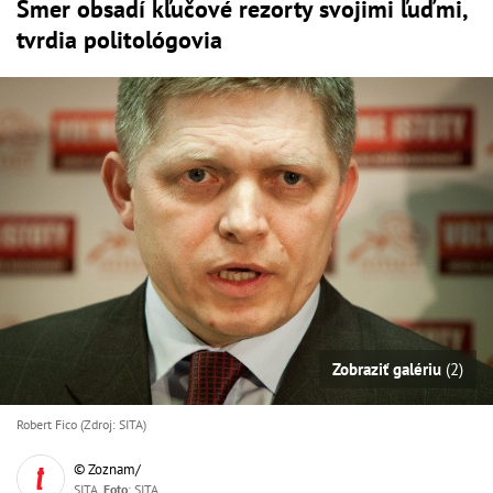
Smer obsadí kľučové rezorty svojimi ľuďmi,
tvrdia politológovia
Zobraziť galériu
(2)
Robert Fico (Zdroj: SITA)
© Zoznam/
SITA,
Foto
: SITA