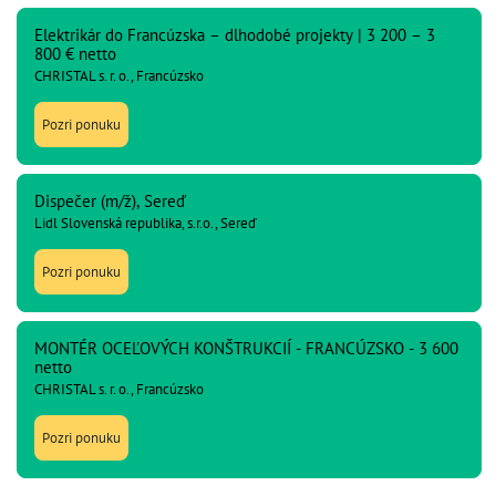
Elektrikár do Francúzska – dlhodobé projekty | 3 200 – 3
800 € netto
CHRISTAL s. r. o., Francúzsko
Pozri ponuku
Dispečer (m/ž), Sereď
Lidl Slovenská republika, s.r.o., Sereď
Pozri ponuku
MONTÉR OCEĽOVÝCH KONŠTRUKCIÍ - FRANCÚZSKO - 3 600
netto
CHRISTAL s. r. o., Francúzsko
Pozri ponuku