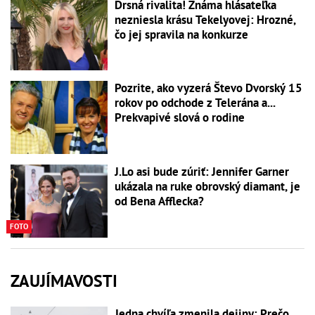
Drsná rivalita! Známa hlásateľka
nezniesla krásu Tekelyovej: Hrozné,
čo jej spravila na konkurze
Pozrite, ako vyzerá Števo Dvorský 15
rokov po odchode z Telerána a...
Prekvapivé slová o rodine
J.Lo asi bude zúriť: Jennifer Garner
ukázala na ruke obrovský diamant, je
od Bena Afflecka?
FOTO
ZAUJÍMAVOSTI
Jedna chvíľa zmenila dejiny: Prečo