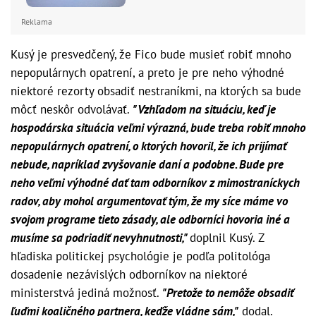
Reklama
Kusý je presvedčený, že Fico bude musieť robiť mnoho
nepopulárnych opatrení, a preto je pre neho výhodné
niektoré rezorty obsadiť nestraníkmi, na ktorých sa bude
môcť neskôr odvolávať.
"Vzhľadom na situáciu, keď je
hospodárska situácia veľmi výrazná, bude treba robiť mnoho
nepopulárnych opatrení, o ktorých hovoril, že ich prijímať
nebude, napríklad zvyšovanie daní a podobne. Bude pre
neho veľmi výhodné dať tam odborníkov z mimostraníckych
radov, aby mohol argumentovať tým, že my síce máme vo
svojom programe tieto zásady, ale odborníci hovoria iné a
musíme sa podriadiť nevyhnutnosti,"
doplnil Kusý. Z
hľadiska politickej psychológie je podľa politológa
dosadenie nezávislých odborníkov na niektoré
ministerstvá jediná možnosť.
"Pretože to nemôže obsadiť
ľuďmi koaličného partnera, keďže vládne sám,"
dodal.