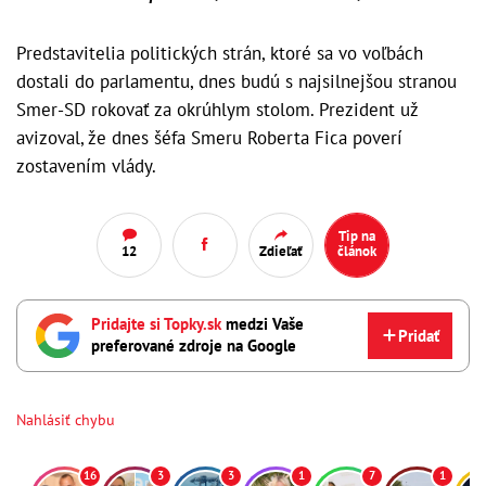
Predstavitelia politických strán, ktoré sa vo voľbách
dostali do parlamentu, dnes budú s najsilnejšou stranou
Smer-SD rokovať za okrúhlym stolom. Prezident už
avizoval, že dnes šéfa Smeru Roberta Fica poverí
zostavením vlády.
Tip na
12
Zdieľať
článok
Pridajte si Topky.sk
medzi Vaše
Pridať
preferované zdroje na Google
Nahlásiť chybu
16
3
3
1
7
1