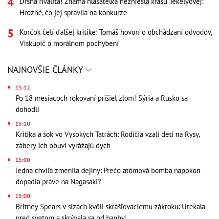
Drsná rivalita! Známa hlásateľka nezniesla krásu Tekelyovej:
Hrozné, čo jej spravila na konkurze
Korčok čelí ďalšej kritike: Tomáš hovorí o obchádzaní odvodov,
Viskupič o morálnom pochybení
NAJNOVŠIE ČLÁNKY
15:12
Po 18 mesiacoch rokovaní prišiel zlom! Sýria a Rusko sa
dohodli
15:10
Kritika a šok vo Vysokých Tatrách: Rodičia vzali deti na Rysy,
zábery ich obuvi vyrážajú dych
15:00
Jedna chvíľa zmenila dejiny: Prečo atómová bomba napokon
dopadla práve na Nagasaki?
15:00
Britney Spears v slzách kvôli skrášľovaciemu zákroku: Utekala
pred svetom a skrývala sa od hanby!