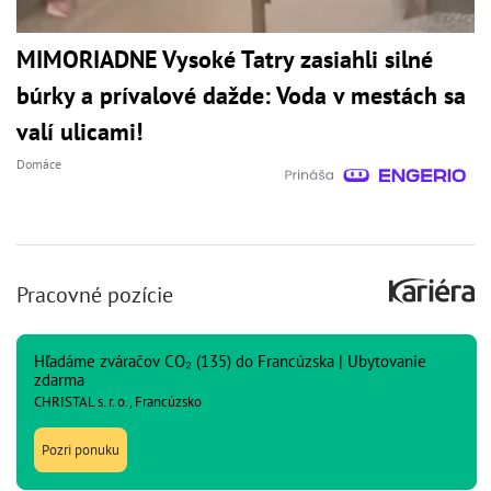
MIMORIADNE Vysoké Tatry zasiahli silné
búrky a prívalové dažde: Voda v mestách sa
valí ulicami!
Domáce
Pracovné pozície
Hľadáme zváračov CO₂ (135) do Francúzska | Ubytovanie
zdarma
CHRISTAL s. r. o., Francúzsko
Pozri ponuku