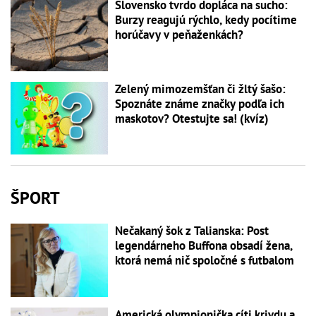
Slovensko tvrdo dopláca na sucho:
Burzy reagujú rýchlo, kedy pocítime
horúčavy v peňaženkách?
Zelený mimozemšťan či žltý šašo:
Spoznáte známe značky podľa ich
maskotov? Otestujte sa! (kvíz)
ŠPORT
Nečakaný šok z Talianska: Post
legendárneho Buffona obsadí žena,
ktorá nemá nič spoločné s futbalom
Americká olympionička cíti krivdu a