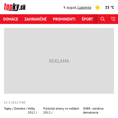
33 °C
9. august
,
Ľubomíra
DOMÁCE
ZAHRANIČNÉ
PROMINENTI
ŠPORT
ZAUJÍMAV
15.3.2012 9:00
Topky
Domáce
Voľby
Politické strany vo voľbách
SMER - sociálna
2012
2012
demokracia