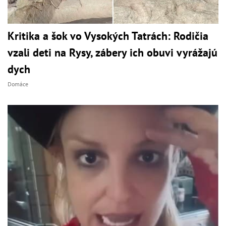
Kritika a šok vo Vysokých Tatrách: Rodičia
vzali deti na Rysy, zábery ich obuvi vyrážajú
dych
Domáce