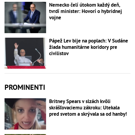
Nemecko čelí útokom každý deň,
tvrdí minister: Hovorí o hybridnej
vojne
Pápež Lev bije na poplach: V Sudáne
žiada humanitárne koridory pre
civilistov
PROMINENTI
Britney Spears v slzách kvôli
skrášľovaciemu zákroku: Utekala
pred svetom a skrývala sa od hanby!