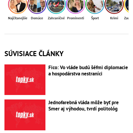
Najčítanejšie
Domáce
Zahraničné
Prominenti
Šport
Krimi
Zaují
SÚVISIACE ČLÁNKY
Fico: Vo vláde budú šéfmi diplomacie
a hospodárstva nestraníci
Jednofarebná vláda môže byť pre
Smer aj výhodou, tvrdí politológ