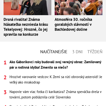
Drsná rivalita! Známa
Atmosféra 30. ročníka
hlásateľka nezniesla krásu
goralských slávností v
Tekelyovej: Hrozné, čo jej
Bachledovej doline
spravila na konkurze
NAJČÍTANEJŠIE
3 DNI
TÝŽDEŇ
Ako Gáboríkovci roky budovali svoj verejný obraz: Zamilovaný
pár a rodinná idylka! Zmenilo sa niečo?
Hrozivé varovanie vedcov: K Zemi sa rúti obrovský asteroid! Je
veľký ako mrakodrap
Napovie vám viac fotka či karikatúra? Známa speváčka drela v
továrni, potom pobláznila celé Slovensko