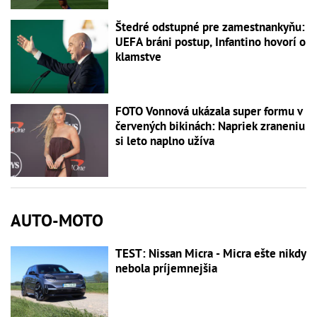
Štedré odstupné pre zamestnankyňu:
UEFA bráni postup, Infantino hovorí o
klamstve
FOTO Vonnová ukázala super formu v
červených bikinách: Napriek zraneniu
si leto naplno užíva
AUTO-MOTO
TEST: Nissan Micra - Micra ešte nikdy
nebola príjemnejšia