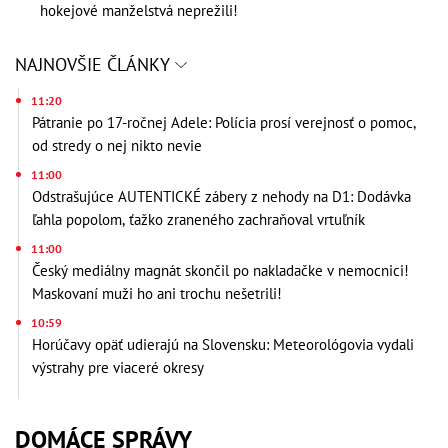
hokejové manželstvá neprežili!
NAJNOVŠIE ČLÁNKY
11:20
Pátranie po 17-ročnej Adele: Polícia prosí verejnosť o pomoc,
od stredy o nej nikto nevie
11:00
Odstrašujúce AUTENTICKÉ zábery z nehody na D1: Dodávka
ľahla popolom, ťažko zraneného zachraňoval vrtuľník
11:00
Český mediálny magnát skončil po nakladačke v nemocnici!
Maskovaní muži ho ani trochu nešetrili!
10:59
Horúčavy opäť udierajú na Slovensku: Meteorológovia vydali
výstrahy pre viaceré okresy
DOMÁCE SPRÁVY