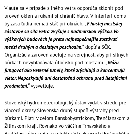
V aute sa v prípade silného vetra odporúča skloniť pod
úroveň okien a rukami si chrániť hlavu. V interiéri domu
by zasa ľudia nemali stáť pri oknách.
„V hustej mestskej
zástavbe sa sila vetra zvyšuje s nadmorskou výškou. Vo
výškových budovách je preto najbezpečnejšie zostávať
medzi druhým a desiatym poschodím,“
dopĺňa SČK.
Organizácia zároveň apeluje na verejnosť, aby pri silných
búrkach nevyhľadávala útočisko pod mostami.
„Môžu
fungovať ako veterné tunely, ktoré zrýchľujú a koncentrujú
vietor. Neposkytujú ani dostatočnú ochranu pred lietajúcimi
predmetmi,“
vysvetľuje.
Slovenský hydrometeorologický ústav vydal v stredu pre
viaceré okresy Slovenska druhý stupeň výstrahy pred
búrkami. Platí v celom Banskobystrickom, Trenčianskom a
Žilinskom kraji. Rovnako vo väčšine Trnavského a
Bratislavského kraja a v niektorých okresoch Prešovského