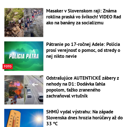
Masaker v Slovenskom raji: Známa
roklina praská vo švíkoch! VIDEO Rad
ako na banány za socializmu
Pátranie po 17-ročnej Adele: Polícia
prosí verejnosť o pomoc, od stredy o
nej nikto nevie
FOTO
Odstrašujúce AUTENTICKÉ zábery z
nehody na D1: Dodávka ľahla
popolom, ťažko zraneného
zachraňoval vrtuľník
SHMÚ vydal výstrahu: Na západe
Slovenska dnes hrozia horúčavy až do
33 °C