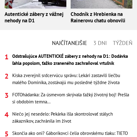
Autentické zábery z vážnej
Chodník z Hrebienka na
nehody na D1
Rainerovu chatu obnovili
NAJČÍTANEJŠIE
3 DNI
TÝŽDEŇ
Odstrašujúce AUTENTICKÉ zábery z nehody na D1: Dodávka
ľahla popolom, ťažko zraneného zachraňoval vrtuľník
Kiska zverejnil srdcervúcu správu: Lekári zastavili liečbu
malého Dominika, zostávajú mu posledné týždne života
FOTOhádanka: Za úsmevom skrývala ťažký životný boj! Prešla
si obdobím temna...
Niečo jej nesedelo: Pekárka išla skontrolovať stálych
zákazníkov, zachránila im život
Skončia ako oni? Gáboríkovci čelia obrovskému tlaku: TIETO