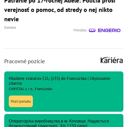
Pátranie po 17-ročnej Adele: Polícia prosí
verejnosť o pomoc, od stredy o nej nikto
nevie
Domáce
Pracovné pozície
Hľadáme zváračov CO₂ (135) do Francúzska | Ubytovanie
zdarma
CHRISTAL s. r. o., Francúzsko
Pozri ponuku
Оператор/ка виробництва в м. Кочовце. Надається
безкоштовний транспорт. З/п 1350 євро!