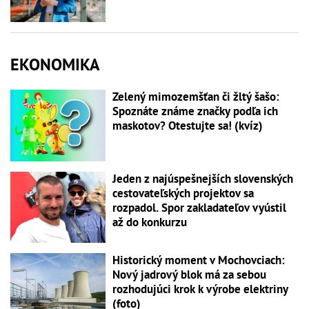
EKONOMIKA
Zelený mimozemšťan či žltý šašo:
Spoznáte známe značky podľa ich
maskotov? Otestujte sa! (kvíz)
Jeden z najúspešnejších slovenských
cestovateľských projektov sa
rozpadol. Spor zakladateľov vyústil
až do konkurzu
Historický moment v Mochovciach:
Nový jadrový blok má za sebou
rozhodujúci krok k výrobe elektriny
(foto)