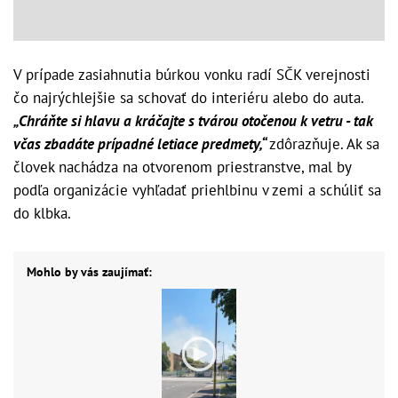
V prípade zasiahnutia búrkou vonku radí SČK verejnosti
čo najrýchlejšie sa schovať do interiéru alebo do auta.
„Chráňte si hlavu a kráčajte s tvárou otočenou k vetru - tak
včas zbadáte prípadné letiace predmety,“
zdôrazňuje. Ak sa
človek nachádza na otvorenom priestranstve, mal by
podľa organizácie vyhľadať priehlbinu v zemi a schúliť sa
do klbka.
Mohlo by vás zaujímať: