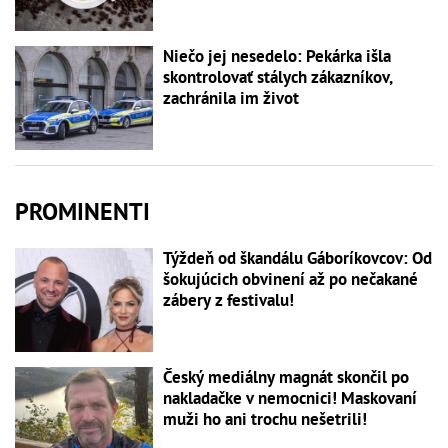
Niečo jej nesedelo: Pekárka išla
skontrolovať stálych zákazníkov,
zachránila im život
PROMINENTI
Týždeň od škandálu Gáboríkovcov: Od
šokujúcich obvinení až po nečakané
zábery z festivalu!
Český mediálny magnát skončil po
nakladačke v nemocnici! Maskovaní
muži ho ani trochu nešetrili!