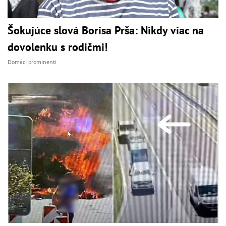
Šokujúce slová Borisa Prša: Nikdy viac na
dovolenku s rodičmi!
Domáci prominenti