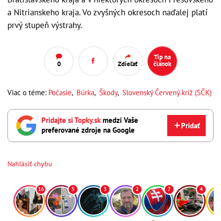
a Nitrianskeho kraja. Vo zvyšných okresoch naďalej platí
prvý stupeň výstrahy.
Tip na
0
Zdieľať
článok
Viac o téme:
Počasie
,
Búrka
,
Škody
,
Slovenský Červený kríž (SČK)
Pridajte si Topky.sk
medzi Vaše
Pridať
preferované zdroje na Google
Nahlásiť chybu
16
5
3
2
7
4