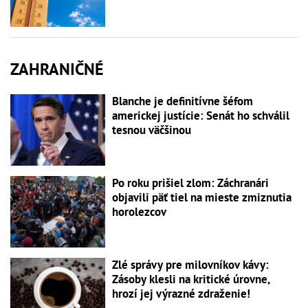
ZAHRANIČNÉ
Blanche je definitívne šéfom
americkej justície: Senát ho schválil
tesnou väčšinou
Po roku prišiel zlom: Záchranári
objavili päť tiel na mieste zmiznutia
horolezcov
Zlé správy pre milovníkov kávy:
Zásoby klesli na kritické úrovne,
hrozí jej výrazné zdraženie!