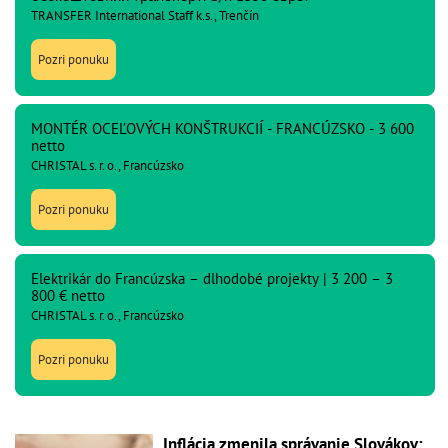
TRANSFER International Staff k.s., Trenčín
Pozri ponuku
MONTÉR OCEĽOVÝCH KONŠTRUKCIÍ - FRANCÚZSKO - 3 600
netto
CHRISTAL s. r. o., Francúzsko
Pozri ponuku
Elektrikár do Francúzska – dlhodobé projekty | 3 200 – 3
800 € netto
CHRISTAL s. r. o., Francúzsko
Pozri ponuku
Inflácia zmenila správanie Slovákov: