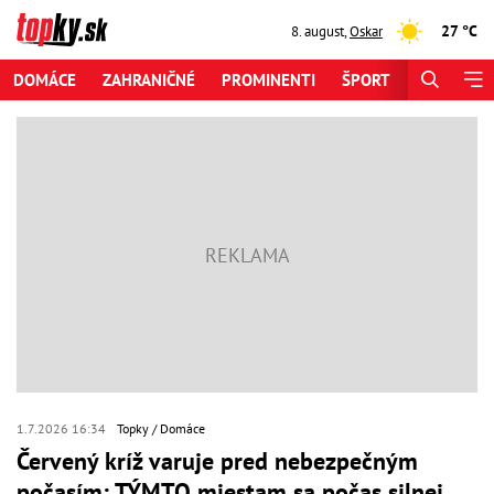
27 °C
8. august
,
Oskar
DOMÁCE
ZAHRANIČNÉ
PROMINENTI
ŠPORT
ZAUJÍMAV
1.7.2026 16:34
Topky
Domáce
Červený kríž varuje pred nebezpečným
počasím: TÝMTO miestam sa počas silnej