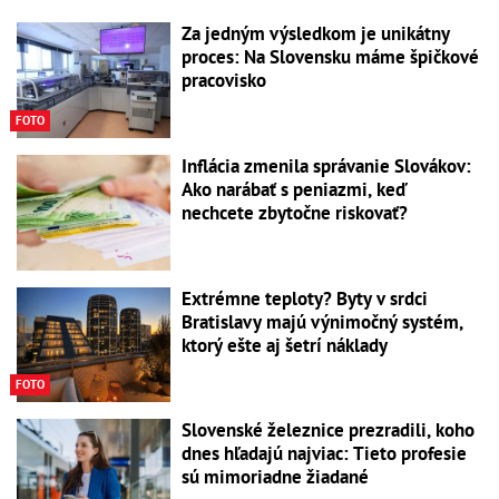
Za jedným výsledkom je unikátny
proces: Na Slovensku máme špičkové
pracovisko
FOTO
Inflácia zmenila správanie Slovákov:
Ako narábať s peniazmi, keď
nechcete zbytočne riskovať?
Extrémne teploty? Byty v srdci
Bratislavy majú výnimočný systém,
ktorý ešte aj šetrí náklady
FOTO
Slovenské železnice prezradili, koho
dnes hľadajú najviac: Tieto profesie
sú mimoriadne žiadané