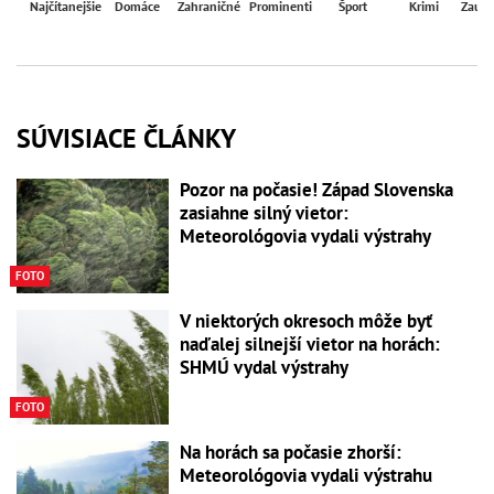
Najčítanejšie
Domáce
Zahraničné
Prominenti
Šport
Krimi
Zaují
SÚVISIACE ČLÁNKY
Pozor na počasie! Západ Slovenska
zasiahne silný vietor:
Meteorológovia vydali výstrahy
FOTO
V niektorých okresoch môže byť
naďalej silnejší vietor na horách:
SHMÚ vydal výstrahy
FOTO
Na horách sa počasie zhorší:
Meteorológovia vydali výstrahu