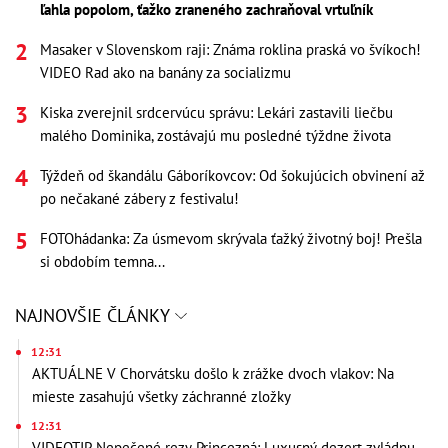
ľahla popolom, ťažko zraneného zachraňoval vrtuľník
Masaker v Slovenskom raji: Známa roklina praská vo švíkoch!
VIDEO Rad ako na banány za socializmu
Kiska zverejnil srdcervúcu správu: Lekári zastavili liečbu
malého Dominika, zostávajú mu posledné týždne života
Týždeň od škandálu Gáboríkovcov: Od šokujúcich obvinení až
po nečakané zábery z festivalu!
FOTOhádanka: Za úsmevom skrývala ťažký životný boj! Prešla
si obdobím temna...
NAJNOVŠIE ČLÁNKY
12:31
AKTUÁLNE V Chorvátsku došlo k zrážke dvoch vlakov: Na
mieste zasahujú všetky záchranné zložky
12:31
VIDEOTIP Nepečené rezy Princezná: Luxusný dezert zvládnu