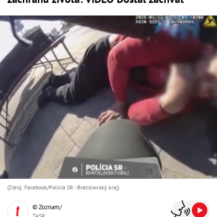
(Zdroj: Facebook/Polícia SR - Bratislavský kraj )
© Zoznam/
TASR