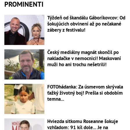
PROMINENTI
Týždeň od škandálu Gáboríkovcov: Od
šokujúcich obvinení až po nečakané
zábery z festivalu!
Český mediálny magnát skončil po
nakladačke v nemocnici! Maskovaní
muži ho ani trochu nešetrili!
FOTOhádanka: Za úsmevom skrývala
ťažký životný boj! Prešla si obdobím
temna...
Hviezda sitkomu Roseanne šokuje
vzhľadom: 91 kíl dole... Je na