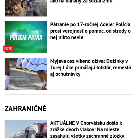
ako na banány za socializmu
Pátranie po 17-ročnej Adele: Polícia
prosí verejnosť o pomoc, od stredy o
nej nikto nevie
FOTO
Myjava cez víkend ožíva: Dožinky v
Turej Lúke prinášajú folklór, remeslá
aj ochutnávky
ZAHRANIČNÉ
AKTUÁLNE V Chorvátsku došlo k
zrážke dvoch vlakov: Na mieste
zasahujú všetky záchranné zložky