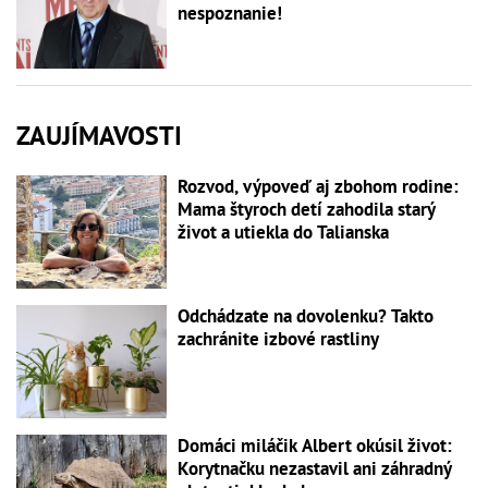
nespoznanie!
ZAUJÍMAVOSTI
Rozvod, výpoveď aj zbohom rodine:
Mama štyroch detí zahodila starý
život a utiekla do Talianska
Odchádzate na dovolenku? Takto
zachránite izbové rastliny
Domáci miláčik Albert okúsil život:
Korytnačku nezastavil ani záhradný