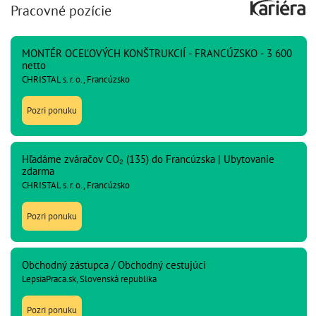
Pracovné pozície
MONTÉR OCEĽOVÝCH KONŠTRUKCIÍ - FRANCÚZSKO - 3 600
netto
CHRISTAL s. r. o., Francúzsko
Pozri ponuku
Hľadáme zváračov CO₂ (135) do Francúzska | Ubytovanie
zdarma
CHRISTAL s. r. o., Francúzsko
Pozri ponuku
Obchodný zástupca / Obchodný cestujúci
LepsiaPraca.sk, Slovenská republika
Pozri ponuku