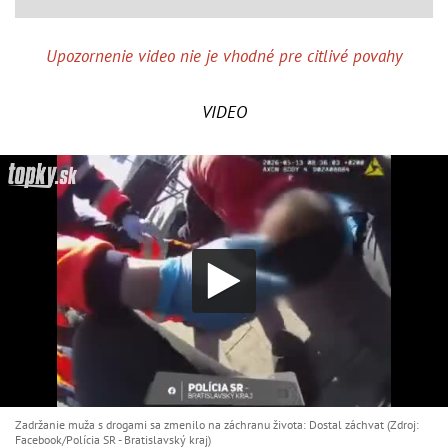
Upozornenie video nie je vhodné pre citlivé povahy
VIDEO
Zadržanie muža s drogami sa zmenilo na záchranu života: Dostal záchvat (Zdroj:
Facebook/Polícia SR - Bratislavský kraj )