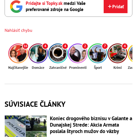
Pridajte si Topky.sk
medzi Vaše
Pridať
preferované zdroje na Google
Nahlásiť chybu
16
4
4
2
7
4
Najčítanejšie
Domáce
Zahraničné
Prominenti
Šport
Krimi
Zaují
SÚVISIACE ČLÁNKY
Koniec drogového biznisu v Galante a
Dunajskej Strede: Akcia Armata
poslala štyroch mužov do väzby