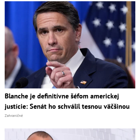
Blanche je definitívne šéfom americkej
justície: Senát ho schválil tesnou väčšinou
Zahraničné