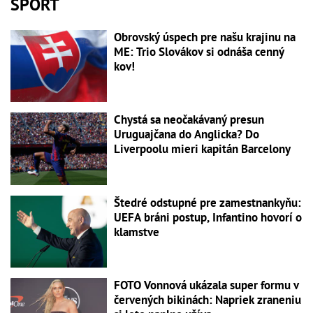
ŠPORT
Obrovský úspech pre našu krajinu na
ME: Trio Slovákov si odnáša cenný
kov!
Chystá sa neočakávaný presun
Uruguajčana do Anglicka? Do
Liverpoolu mieri kapitán Barcelony
Štedré odstupné pre zamestnankyňu:
UEFA bráni postup, Infantino hovorí o
klamstve
FOTO Vonnová ukázala super formu v
červených bikinách: Napriek zraneniu