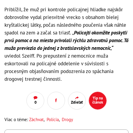
Priblížil, že muž pri kontrole policajnej hliadke najskôr
dobrovoľne vydal priesvitné vrecko s obsahom bielej
kryštalickej látky, počas následného poučenia však náhle
spadol na zem a začal sa triasť. „
Policajti okamžite poskytli
prvú pomoc a na miesto privolali rýchlu zdravotnú pomoc. Tá
muža previezla do jednej z bratislavských nemocníc,“
uviedol Szeiff. Po prepustení z nemocnice muža
eskortovali na policajné oddelenie v súvislosti s
procesným objasňovaním podozrenia zo spáchania
drogovej trestnej činnosti.
Tip na
0
Zdieľať
článok
Viac o téme:
Záchvat
,
Polícia
,
Drogy