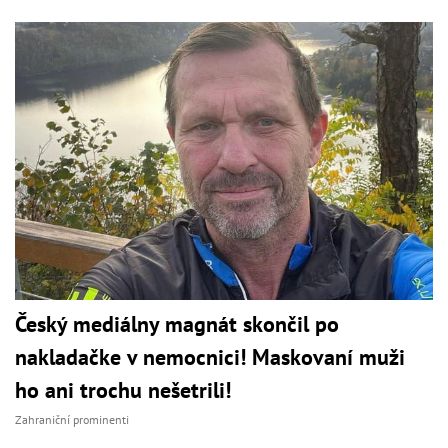
Český mediálny magnát skončil po
nakladačke v nemocnici! Maskovaní muži
ho ani trochu nešetrili!
Zahraniční prominenti