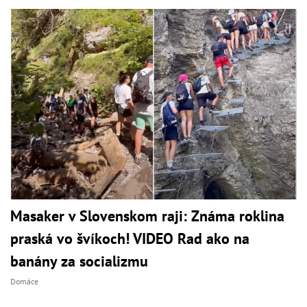
Masaker v Slovenskom raji: Známa roklina
praská vo švíkoch! VIDEO Rad ako na
banány za socializmu
Domáce