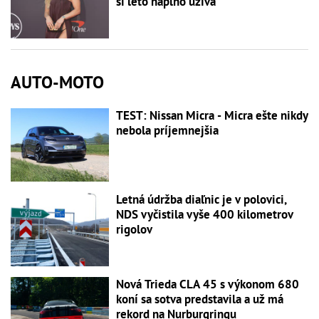
si leto naplno užíva
AUTO-MOTO
TEST: Nissan Micra - Micra ešte nikdy
nebola príjemnejšia
Letná údržba diaľnic je v polovici,
NDS vyčistila vyše 400 kilometrov
rigolov
Nová Trieda CLA 45 s výkonom 680
koní sa sotva predstavila a už má
rekord na Nurburgringu