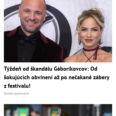
Týždeň od škandálu Gáboríkovcov: Od
šokujúcich obvinení až po nečakané zábery
z festivalu!
Domáci prominenti