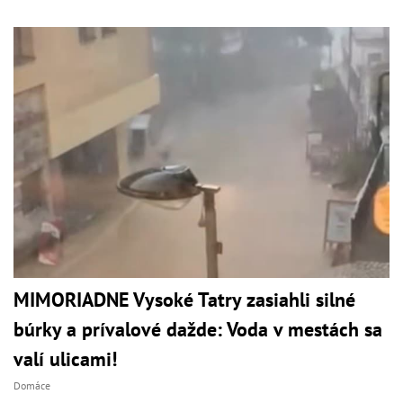
MIMORIADNE Vysoké Tatry zasiahli silné
búrky a prívalové dažde: Voda v mestách sa
valí ulicami!
Domáce