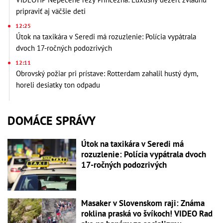
pripraviť aj väčšie deti
12:25
Útok na taxikára v Seredi má rozuzlenie: Polícia vypátrala
dvoch 17-ročných podozrivých
12:11
Obrovský požiar pri prístave: Rotterdam zahalil hustý dym,
horeli desiatky ton odpadu
DOMÁCE SPRÁVY
Útok na taxikára v Seredi má
rozuzlenie: Polícia vypátrala dvoch
17-ročných podozrivých
Masaker v Slovenskom raji: Známa
roklina praská vo švíkoch! VIDEO Rad