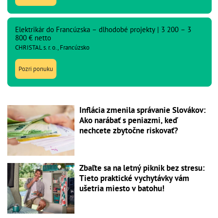
Elektrikár do Francúzska – dlhodobé projekty | 3 200 – 3
800 € netto
CHRISTAL s. r. o., Francúzsko
Pozri ponuku
Inflácia zmenila správanie Slovákov:
Ako narábať s peniazmi, keď
nechcete zbytočne riskovať?
Zbaľte sa na letný piknik bez stresu:
Tieto praktické vychytávky vám
ušetria miesto v batohu!