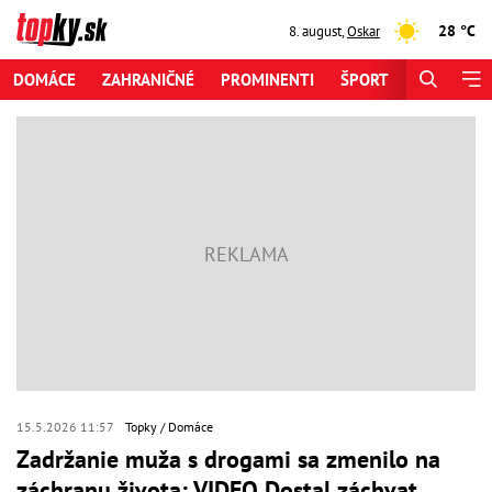
28 °C
8. august
,
Oskar
DOMÁCE
ZAHRANIČNÉ
PROMINENTI
ŠPORT
ZAUJÍMAV
15.5.2026 11:57
Topky
Domáce
Zadržanie muža s drogami sa zmenilo na
záchranu života: VIDEO Dostal záchvat