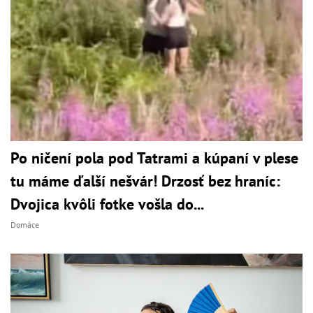
Po ničení pola pod Tatrami a kúpaní v plese
tu máme ďalší nešvár! Drzosť bez hraníc:
Dvojica kvôli fotke vošla do...
Domáce