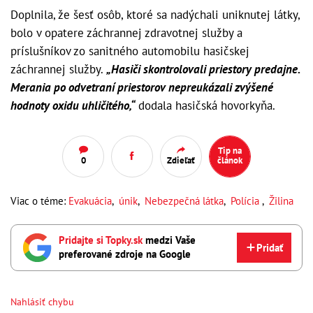
Doplnila, že šesť osôb, ktoré sa nadýchali uniknutej látky,
bolo v opatere záchrannej zdravotnej služby a
príslušníkov zo sanitného automobilu hasičskej
záchrannej služby.
„Hasiči skontrolovali priestory predajne.
Merania po odvetraní priestorov nepreukázali zvýšené
hodnoty oxidu uhličitého,“
dodala hasičská hovorkyňa.
Tip na
0
Zdieľať
článok
Viac o téme:
Evakuácia
,
únik
,
Nebezpečná látka
,
Polícia
,
Žilina
Pridajte si Topky.sk
medzi Vaše
Pridať
preferované zdroje na Google
Nahlásiť chybu