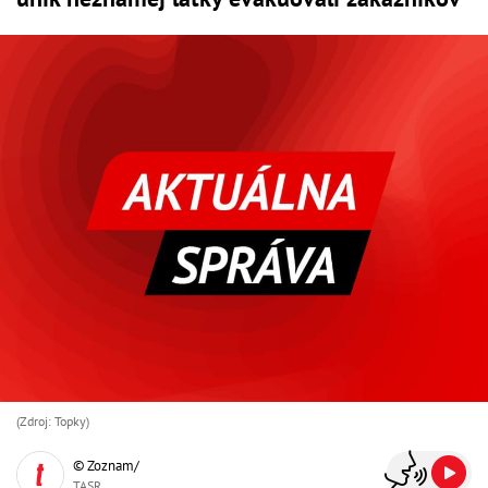
(Zdroj: Topky)
© Zoznam/
TASR