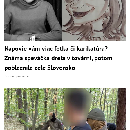
Napovie vám viac fotka či karikatúra?
Známa speváčka drela v továrni, potom
pobláznila celé Slovensko
Domáci prominenti