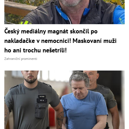
Český mediálny magnát skončil po
nakladačke v nemocnici! Maskovaní muži
ho ani trochu nešetrili!
Zahraniční prominenti