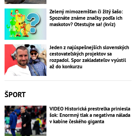
Zelený mimozemšťan či žltý šašo:
Spoznáte známe značky podľa ich
maskotov? Otestujte sa! (kvíz)
Jeden z najúspešnejších slovenských
cestovateľských projektov sa
rozpadol. Spor zakladateľov vyústil
až do konkurzu
ŠPORT
VIDEO Historická prestrelka priniesla
šok: Enormný tlak a negatívna nálada
v kabíne českého giganta