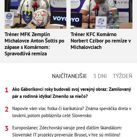
Tréner MFK Zemplín
Tréner KFC Komárno
Michalovce Anton Šoltis po
Norbert Czibor po remíze v
zápase s Komárnom:
Michalovciach
Spravodlivá remíza
NAJČÍTANEJŠIE
3 DNI
TÝŽDEŇ
Ako Gáboríkovci roky budovali svoj verejný obraz: Zamilovaný
pár a rodinná idylka! Zmenilo sa niečo?
Napovie vám viac fotka či karikatúra? Známa speváčka drela v
továrni, potom pobláznila celé Slovensko
Europoslanec Zdechovský varuje pred ďalším škandálom:
Slovenské IT projekty preveruje Brusel, v hre sú milióny!