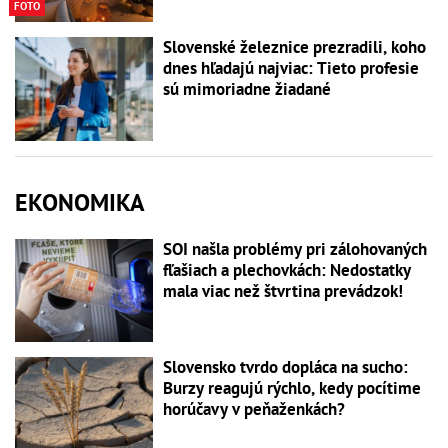
FOTO
Slovenské železnice prezradili, koho
dnes hľadajú najviac: Tieto profesie
sú mimoriadne žiadané
EKONOMIKA
SOI našla problémy pri zálohovaných
fľašiach a plechovkách: Nedostatky
mala viac než štvrtina prevádzok!
Slovensko tvrdo dopláca na sucho:
Burzy reagujú rýchlo, kedy pocítime
horúčavy v peňaženkách?