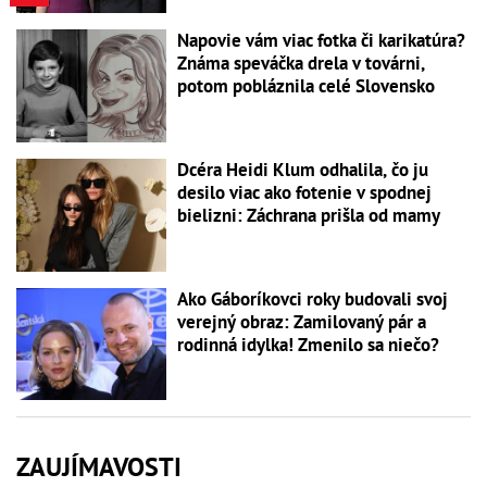
Napovie vám viac fotka či karikatúra?
Známa speváčka drela v továrni,
potom pobláznila celé Slovensko
Dcéra Heidi Klum odhalila, čo ju
desilo viac ako fotenie v spodnej
bielizni: Záchrana prišla od mamy
Ako Gáboríkovci roky budovali svoj
verejný obraz: Zamilovaný pár a
rodinná idylka! Zmenilo sa niečo?
ZAUJÍMAVOSTI