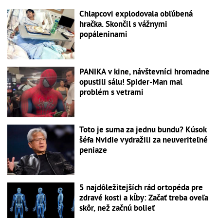
Chlapcovi explodovala obľúbená
hračka. Skončil s vážnymi
popáleninami
PANIKA v kine, návštevníci hromadne
opustili sálu! Spider-Man mal
problém s vetrami
Toto je suma za jednu bundu? Kúsok
šéfa Nvidie vydražili za neuveriteľné
peniaze
5 najdôležitejších rád ortopéda pre
zdravé kosti a kĺby: Začať treba oveľa
skôr, než začnú bolieť