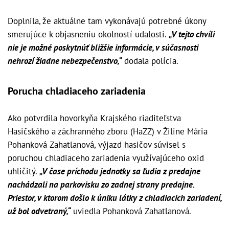
Doplnila, že aktuálne tam vykonávajú potrebné úkony
smerujúce k objasneniu okolností udalosti.
„V tejto chvíli
nie je možné poskytnúť bližšie informácie, v súčasnosti
nehrozí žiadne nebezpečenstvo,“
dodala polícia.
Porucha chladiaceho zariadenia
Ako potvrdila hovorkyňa Krajského riaditeľstva
Hasičského a záchranného zboru (HaZZ) v Žiline Mária
Pohanková Zahatlanová, výjazd hasičov súvisel s
poruchou chladiaceho zariadenia využívajúceho oxid
uhličitý.
„V čase príchodu jednotky sa ľudia z predajne
nachádzali na parkovisku zo zadnej strany predajne.
Priestor, v ktorom došlo k úniku látky z chladiacich zariadení,
už bol odvetraný,“
uviedla Pohanková Zahatlanová.