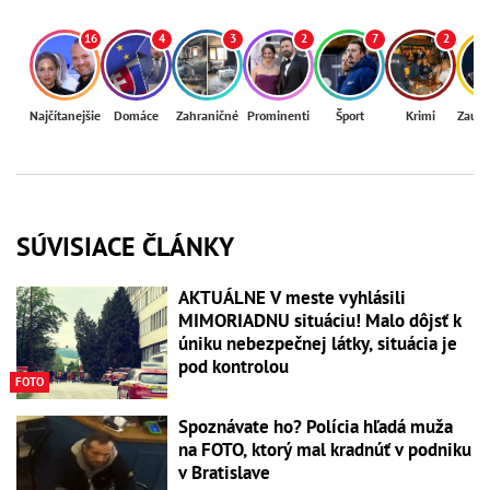
16
4
3
2
7
2
Najčítanejšie
Domáce
Zahraničné
Prominenti
Šport
Krimi
Zaují
SÚVISIACE ČLÁNKY
AKTUÁLNE V meste vyhlásili
MIMORIADNU situáciu! Malo dôjsť k
úniku nebezpečnej látky, situácia je
pod kontrolou
FOTO
Spoznávate ho? Polícia hľadá muža
na FOTO, ktorý mal kradnúť v podniku
v Bratislave