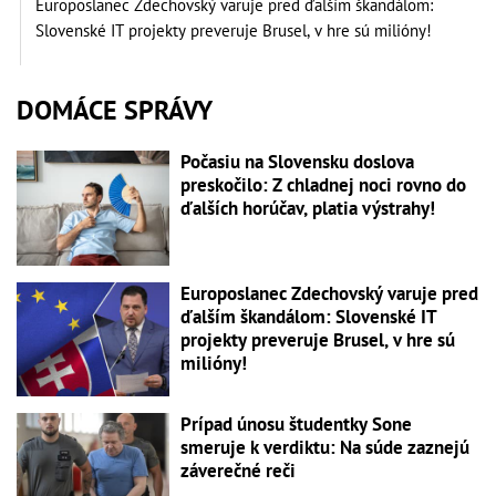
Europoslanec Zdechovský varuje pred ďalším škandálom:
Slovenské IT projekty preveruje Brusel, v hre sú milióny!
DOMÁCE SPRÁVY
Počasiu na Slovensku doslova
preskočilo: Z chladnej noci rovno do
ďalších horúčav, platia výstrahy!
Europoslanec Zdechovský varuje pred
ďalším škandálom: Slovenské IT
projekty preveruje Brusel, v hre sú
milióny!
Prípad únosu študentky Sone
smeruje k verdiktu: Na súde zaznejú
záverečné reči