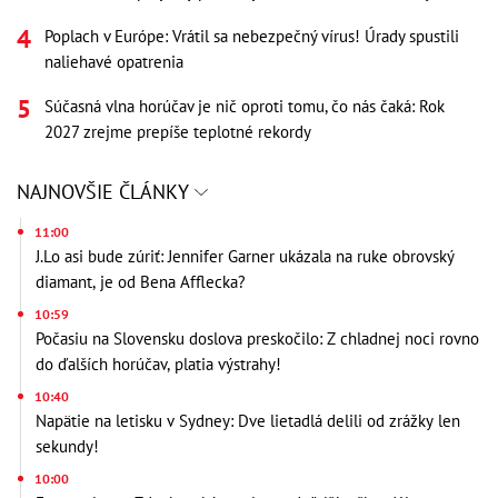
Poplach v Európe: Vrátil sa nebezpečný vírus! Úrady spustili
naliehavé opatrenia
Súčasná vlna horúčav je nič oproti tomu, čo nás čaká: Rok
2027 zrejme prepíše teplotné rekordy
NAJNOVŠIE ČLÁNKY
11:00
J.Lo asi bude zúriť: Jennifer Garner ukázala na ruke obrovský
diamant, je od Bena Afflecka?
10:59
Počasiu na Slovensku doslova preskočilo: Z chladnej noci rovno
do ďalších horúčav, platia výstrahy!
10:40
Napätie na letisku v Sydney: Dve lietadlá delili od zrážky len
sekundy!
10:00