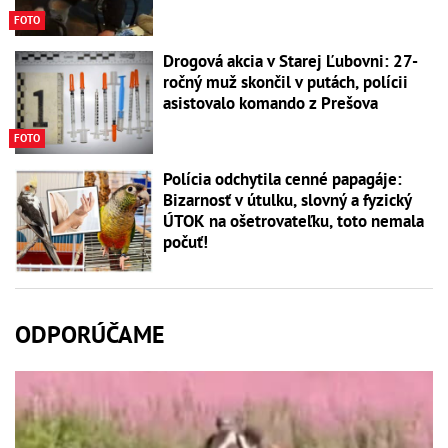
FOTO
Drogová akcia v Starej Ľubovni: 27-
ročný muž skončil v putách, polícii
asistovalo komando z Prešova
FOTO
Polícia odchytila cenné papagáje:
Bizarnosť v útulku, slovný a fyzický
ÚTOK na ošetrovateľku, toto nemala
počuť!
ODPORÚČAME