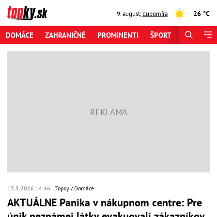
26 °C
9. august
,
Ľubomíra
DOMÁCE
ZAHRANIČNÉ
PROMINENTI
ŠPORT
ZAUJÍMAV
13.5.2026 14:46
Topky
Domáce
AKTUÁLNE Panika v nákupnom centre: Pre
únik neznámej látky evakuovali zákazníkov