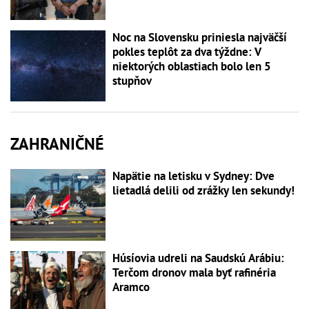
Noc na Slovensku priniesla najväčší
pokles teplôt za dva týždne: V
niektorých oblastiach bolo len 5
stupňov
ZAHRANIČNÉ
Napätie na letisku v Sydney: Dve
lietadlá delili od zrážky len sekundy!
Húsíovia udreli na Saudskú Arábiu:
Terčom dronov mala byť rafinéria
Aramco