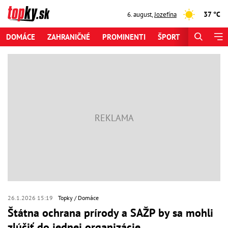
37 °C
6. august
,
Jozefína
DOMÁCE
ZAHRANIČNÉ
PROMINENTI
ŠPORT
ZAUJÍMAV
26.1.2026 15:19
Topky
Domáce
Štátna ochrana prírody a SAŽP by sa mohli
zlúčiť do jednej organizácie