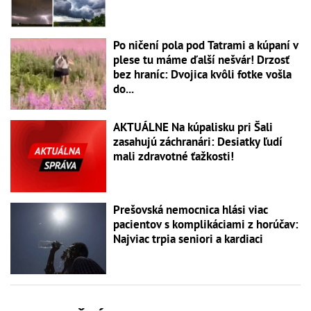
Po ničení pola pod Tatrami a kúpaní v
plese tu máme ďalší nešvár! Drzosť
bez hraníc: Dvojica kvôli fotke vošla
do...
AKTUÁLNE Na kúpalisku pri Šali
zasahujú záchranári: Desiatky ľudí
mali zdravotné ťažkosti!
Prešovská nemocnica hlási viac
pacientov s komplikáciami z horúčav:
Najviac trpia seniori a kardiaci