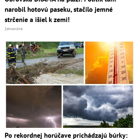
narobil hotovú paseku, stačilo jemné
strčenie a išiel k zemi!
Zahraničné
Po rekordnej horúčave prichádzajú búrky: