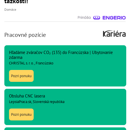
ťažkosti!
Domáce
Pracovné pozície
Hľadáme zváračov CO₂ (135) do Francúzska | Ubytovanie
zdarma
CHRISTAL s. r. o., Francúzsko
Pozri ponuku
Obsluha CNC lasera
LepsiaPraca.sk, Slovenská republika
Pozri ponuku