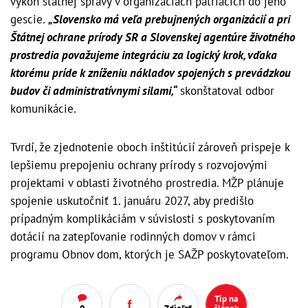
výkon štátnej správy v organizáciách patriacich do jeho
gescie.
„Slovensko má veľa prebujnených organizácií a pri
Štátnej ochrane prírody SR a Slovenskej agentúre životného
prostredia považujeme integráciu za logický krok, vďaka
ktorému príde k zníženiu nákladov spojených s prevádzkou
budov či administratívnymi silami,“
skonštatoval odbor
komunikácie.
Tvrdí, že zjednotenie oboch inštitúcií zároveň prispeje k
lepšiemu prepojeniu ochrany prírody s rozvojovými
projektami v oblasti životného prostredia. MŽP plánuje
spojenie uskutočniť 1. januáru 2027, aby predišlo
prípadným komplikáciám v súvislosti s poskytovaním
dotácií na zatepľovanie rodinných domov v rámci
programu Obnov dom, ktorých je SAŽP poskytovateľom.
Tip na