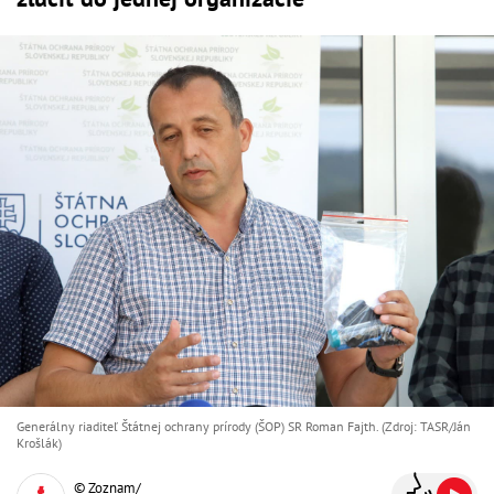
Generálny riaditeľ Štátnej ochrany prírody (ŠOP) SR Roman Fajth. (Zdroj: TASR/Ján
Krošlák)
© Zoznam/