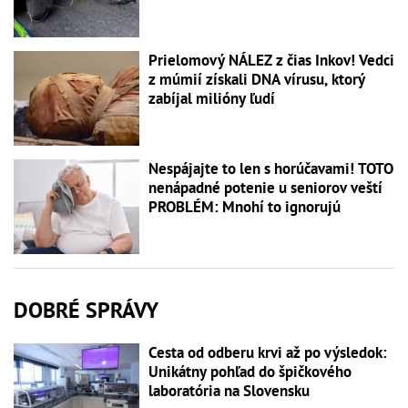
Prielomový NÁLEZ z čias Inkov! Vedci
z múmií získali DNA vírusu, ktorý
zabíjal milióny ľudí
Nespájajte to len s horúčavami! TOTO
nenápadné potenie u seniorov veští
PROBLÉM: Mnohí to ignorujú
DOBRÉ SPRÁVY
Cesta od odberu krvi až po výsledok:
Unikátny pohľad do špičkového
laboratória na Slovensku