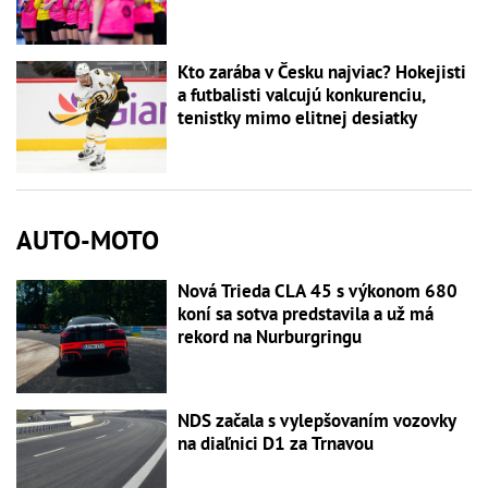
Kto zarába v Česku najviac? Hokejisti
a futbalisti valcujú konkurenciu,
tenistky mimo elitnej desiatky
AUTO-MOTO
Nová Trieda CLA 45 s výkonom 680
koní sa sotva predstavila a už má
rekord na Nurburgringu
NDS začala s vylepšovaním vozovky
na diaľnici D1 za Trnavou