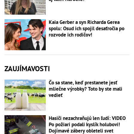
Kaia Gerber a syn Richarda Gerea
spolu: Osud ich spojil desaťročia po
rozvode ich rodičov!
ZAUJÍMAVOSTI
Čo sa stane, keď prestanete jesť
mliečne výrobky? Toto by ste mali
vedieť
Hasiči nezachraňujú len ľudí: VIDEO
Po požiari podali kyslík holubovi!
Dojímavé zábery obleteli svet