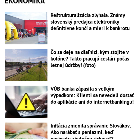
EKONOMIKA
Reštrukturalizácia zlyhala. Známy
slovenský predajca elektroniky
definitívne končí a mieri k bankrotu
Čo sa deje na diaľnici, kým stojíte v
kolóne? Takto pracujú cestári počas
letnej údržby! (foto)
VÚB banka zápasila s veľkým
výpadkom: Klienti sa nevedeli dostať
do aplikácie ani do internetbankingu!
Inflácia zmenila správanie Slovákov:
Ako narábať s peniazmi, keď
nechcete zbytočne riskovať?