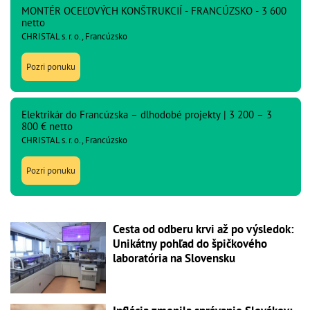
MONTÉR OCEĽOVÝCH KONŠTRUKCIÍ - FRANCÚZSKO - 3 600
netto
CHRISTAL s. r. o., Francúzsko
Pozri ponuku
Elektrikár do Francúzska – dlhodobé projekty | 3 200 – 3
800 € netto
CHRISTAL s. r. o., Francúzsko
Pozri ponuku
Cesta od odberu krvi až po výsledok:
Unikátny pohľad do špičkového
laboratória na Slovensku