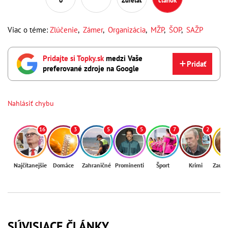
0
Zdieľať
článok
Viac o téme:
Zlúčenie
,
Zámer
,
Organizácia
,
MŽP
,
ŠOP
,
SAŽP
Pridajte si Topky.sk
medzi Vaše
Pridať
preferované zdroje na Google
Nahlásiť chybu
16
3
5
5
7
2
Najčítanejšie
Domáce
Zahraničné
Prominenti
Šport
Krimi
Zaují
SÚVISIACE ČLÁNKY