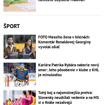
ŠPORT
FOTO Messiho žena v bikinách:
Komentár Ronaldovej Georginy
vyvolal ošiaľ
Kariéra Patrika Rybára naberie nový
smer: Jeho pôsobenie v klube z KHL
je minulosťou
Tuhý boj a najsmolnejšia prehra:
Slovenky neudržali vedenie a na MS
si o finále nezahrajú