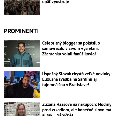
opäť vyostruje
PROMINENTI
Celebritný blogger sa pokúsil o
samovraždu v živom vysielaní:
Záchranku volali fanúšikovia!
Úspešný Slovák chystá veľké novinky:
Luxusná svadba na Sardínii aj
tajomná šou v Bratislave!
Zuzana Haasová na nákupoch: Hodiny
pred zrkadlom, ale konečné slovo má
aj tak... Náročné!