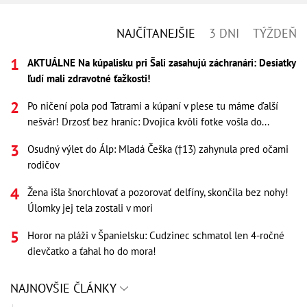
NAJČÍTANEJŠIE
3 DNI
TÝŽDEŇ
AKTUÁLNE Na kúpalisku pri Šali zasahujú záchranári: Desiatky
ľudí mali zdravotné ťažkosti!
Po ničení pola pod Tatrami a kúpaní v plese tu máme ďalší
nešvár! Drzosť bez hraníc: Dvojica kvôli fotke vošla do...
Osudný výlet do Álp: Mladá Češka (†13) zahynula pred očami
rodičov
Žena išla šnorchlovať a pozorovať delfíny, skončila bez nohy!
Úlomky jej tela zostali v mori
Horor na pláži v Španielsku: Cudzinec schmatol len 4-ročné
dievčatko a ťahal ho do mora!
NAJNOVŠIE ČLÁNKY