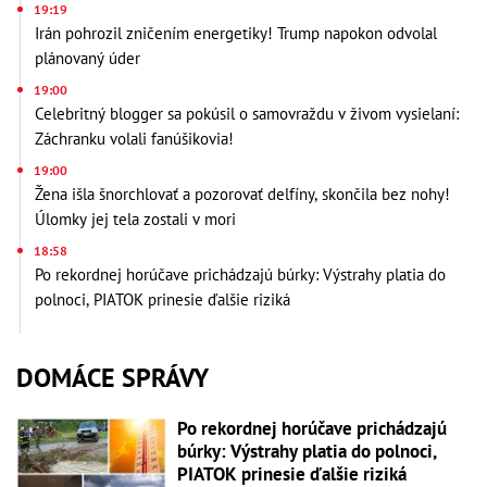
19:19
Irán pohrozil zničením energetiky! Trump napokon odvolal
plánovaný úder
19:00
Celebritný blogger sa pokúsil o samovraždu v živom vysielaní:
Záchranku volali fanúšikovia!
19:00
Žena išla šnorchlovať a pozorovať delfíny, skončila bez nohy!
Úlomky jej tela zostali v mori
18:58
Po rekordnej horúčave prichádzajú búrky: Výstrahy platia do
polnoci, PIATOK prinesie ďalšie riziká
DOMÁCE SPRÁVY
Po rekordnej horúčave prichádzajú
búrky: Výstrahy platia do polnoci,
PIATOK prinesie ďalšie riziká