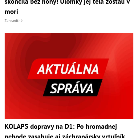
skončila bez nohy! Úlomky jej tela zostali v
mori
Zahraničné
KOLAPS dopravy na D1: Po hromadnej
nehode zasahuje aj záchranársky vrtuľník,