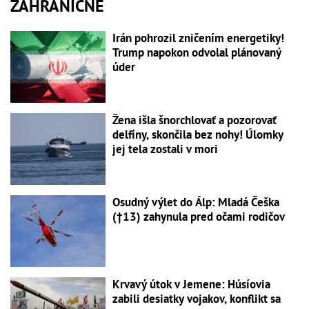
ZAHRANIČNÉ
Irán pohrozil zničením energetiky!
Trump napokon odvolal plánovaný
úder
Žena išla šnorchlovať a pozorovať
delfíny, skončila bez nohy! Úlomky
jej tela zostali v mori
Osudný výlet do Álp: Mladá Češka
(†13) zahynula pred očami rodičov
Krvavý útok v Jemene: Húsíovia
zabili desiatky vojakov, konflikt sa