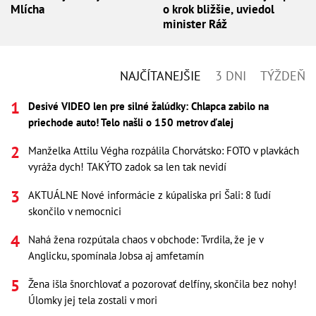
Mlícha
o krok bližšie, uviedol
minister Ráž
NAJČÍTANEJŠIE
3 DNI
TÝŽDEŇ
Desivé VIDEO len pre silné žalúdky: Chlapca zabilo na
priechode auto! Telo našli o 150 metrov ďalej
Manželka Attilu Végha rozpálila Chorvátsko: FOTO v plavkách
vyráža dych! TAKÝTO zadok sa len tak nevidí
AKTUÁLNE Nové informácie z kúpaliska pri Šali: 8 ľudí
skončilo v nemocnici
Nahá žena rozpútala chaos v obchode: Tvrdila, že je v
Anglicku, spomínala Jobsa aj amfetamín
Žena išla šnorchlovať a pozorovať delfíny, skončila bez nohy!
Úlomky jej tela zostali v mori