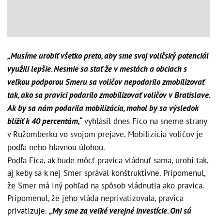
„Musíme urobiť všetko preto, aby sme svoj voličský potenciál
využili lepšie. Nesmie sa stať že v mestách a obciach s
veľkou podporou Smeru sa voličov nepodarilo zmobilizovať
tak, ako sa pravici podarilo zmobilizovať voličov v Bratislave.
Ak by sa nám podarila mobilizácia, mohol by sa výsledok
blížiť k 40 percentám,“
vyhlásil dnes Fico na sneme strany
v Ružomberku vo svojom prejave. Mobilizícia voličov je
podľa neho hlavnou úlohou.
Podľa Fica, ak bude môcť pravica vládnuť sama, urobí tak,
aj keby sa k nej Smer správal konštruktívne. Pripomenul,
že Smer má iný pohľad na spôsob vládnutia ako pravica.
Pripomenul, že jeho vláda neprivatizovala, pravica
privatizuje.
„My sme za veľké verejné investície. Oni sú