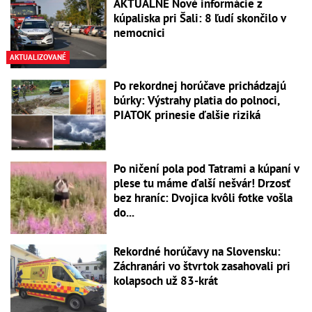
AKTUÁLNE Nové informácie z
kúpaliska pri Šali: 8 ľudí skončilo v
nemocnici
AKTUALIZOVANÉ
Po rekordnej horúčave prichádzajú
búrky: Výstrahy platia do polnoci,
PIATOK prinesie ďalšie riziká
Po ničení pola pod Tatrami a kúpaní v
plese tu máme ďalší nešvár! Drzosť
bez hraníc: Dvojica kvôli fotke vošla
do...
Rekordné horúčavy na Slovensku:
Záchranári vo štvrtok zasahovali pri
kolapsoch už 83-krát