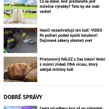
Čo sa stane, keď prestanete jesť
mliečne výrobky? Toto by ste mali
vedieť
Hasiči nezachraňujú len ľudí: VIDEO
Po požiari podali kyslík holubovi!
Dojímavé zábery obleteli svet
Prielomový NÁLEZ z čias Inkov! Vedci
z múmií získali DNA vírusu, ktorý
zabíjal milióny ľudí
DOBRÉ SPRÁVY
Cesta od odberu krvi až po výsledok: