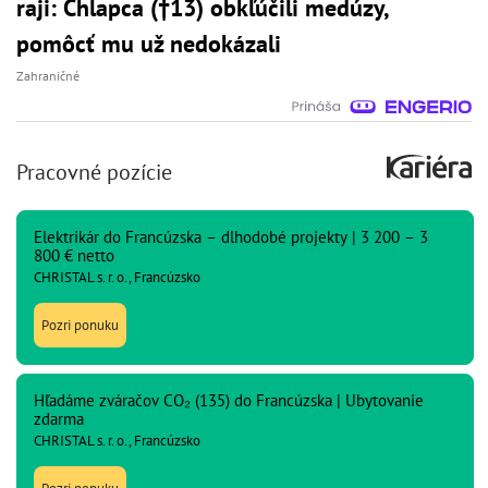
raji: Chlapca (†13) obkľúčili medúzy,
pomôcť mu už nedokázali
Zahraničné
Pracovné pozície
Elektrikár do Francúzska – dlhodobé projekty | 3 200 – 3
800 € netto
CHRISTAL s. r. o., Francúzsko
Pozri ponuku
Hľadáme zváračov CO₂ (135) do Francúzska | Ubytovanie
zdarma
CHRISTAL s. r. o., Francúzsko