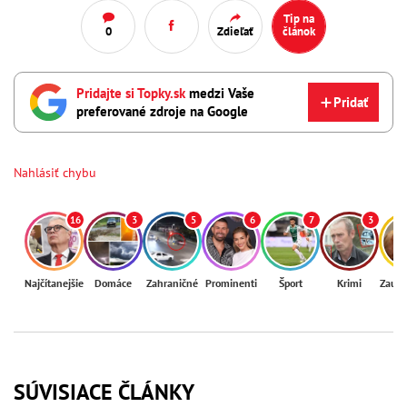
Tip na
0
Zdieľať
článok
Pridajte si Topky.sk
medzi Vaše
Pridať
preferované zdroje na Google
Nahlásiť chybu
16
3
5
6
7
3
Najčítanejšie
Domáce
Zahraničné
Prominenti
Šport
Krimi
Zaují
SÚVISIACE ČLÁNKY