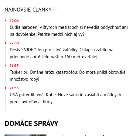
NAJNOVŠIE ČLÁNKY
22:06
Ľudia narodení v štyroch mesiacoch si nevedia oddýchnuť ani
na dovolenke: Patríte medzi nich aj vy?
22:00
Desivé VIDEO len pre silné žalúdky: Chlapca zabilo na
priechode auto! Telo našli o 150 metrov ďalej
21:55
Tanker pri Ománe hrozí katastrofou: Do mora uniká obrovské
množstvo ropy!
21:35
USA pritvrdili voči Kube: Nové sankcie zasiahli armádnych
predstaviteľov aj firmy
DOMÁCE SPRÁVY