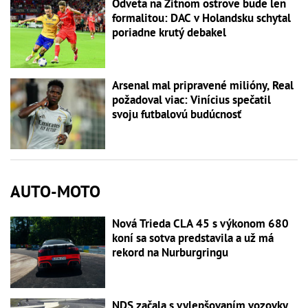
Odveta na Žitnom ostrove bude len
formalitou: DAC v Holandsku schytal
poriadne krutý debakel
Arsenal mal pripravené milióny, Real
požadoval viac: Vinícius spečatil
svoju futbalovú budúcnosť
AUTO-MOTO
Nová Trieda CLA 45 s výkonom 680
koní sa sotva predstavila a už má
rekord na Nurburgringu
NDS začala s vylepšovaním vozovky