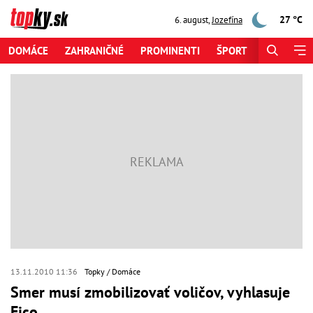
27 °C
6. august
,
Jozefína
DOMÁCE
ZAHRANIČNÉ
PROMINENTI
ŠPORT
ZAUJÍMAV
13.11.2010 11:36
Topky
Domáce
Smer musí zmobilizovať voličov, vyhlasuje
Fico