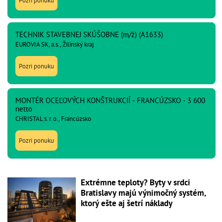
Pozri ponuku
TECHNIK STAVEBNEJ SKÚŠOBNE (m/ž) (A1633)
EUROVIA SK, a.s., Žilinský kraj
Pozri ponuku
MONTÉR OCEĽOVÝCH KONŠTRUKCIÍ - FRANCÚZSKO - 3 600
netto
CHRISTAL s. r. o., Francúzsko
Pozri ponuku
Extrémne teploty? Byty v srdci
Bratislavy majú výnimočný systém,
ktorý ešte aj šetrí náklady