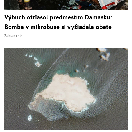
Výbuch otriasol predmestím Damasku:
Bomba v mikrobuse si vyžiadala obete
Zahraničné