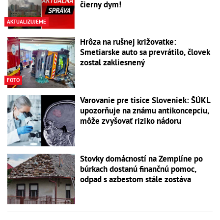
čierny dym!
AKTUALIZUJEME
Hrôza na rušnej križovatke:
Smetiarske auto sa prevrátilo, človek
zostal zakliesnený
FOTO
Varovanie pre tisíce Sloveniek: ŠÚKL
upozorňuje na známu antikoncepciu,
môže zvyšovať riziko nádoru
Stovky domácností na Zemplíne po
búrkach dostanú finančnú pomoc,
odpad s azbestom stále zostáva