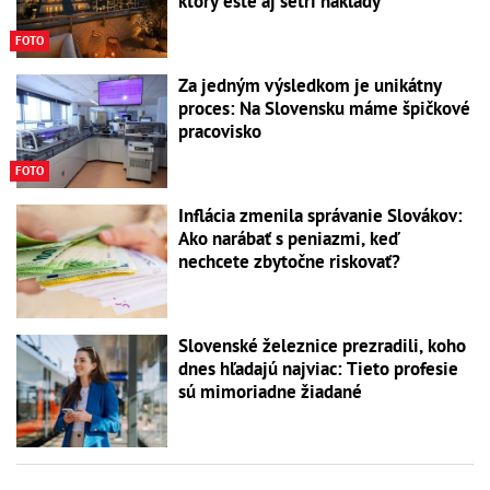
ktorý ešte aj šetrí náklady
FOTO
Za jedným výsledkom je unikátny
proces: Na Slovensku máme špičkové
pracovisko
FOTO
Inflácia zmenila správanie Slovákov:
Ako narábať s peniazmi, keď
nechcete zbytočne riskovať?
Slovenské železnice prezradili, koho
dnes hľadajú najviac: Tieto profesie
sú mimoriadne žiadané