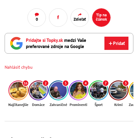
Tip na
0
Zdieľať
článok
Pridajte si Topky.sk
medzi Vaše
Pridať
preferované zdroje na Google
Nahlásiť chybu
16
2
5
4
7
3
Najčítanejšie
Domáce
Zahraničné
Prominenti
Šport
Krimi
Zaují