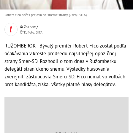
Robert Fico počas prejavu na sneme strany (Zdroj: SITA)
© Zoznam/
ČTK,
Foto
: SITA
RUŽOMBEROK - Bývalý premiér Robert Fico zostal podľa
očakávania v kresle predsedu najsilnejšej opozičnej
strany Smer-SD. Rozhodli o tom dnes v Ružomberku
delegáti straníckeho snemu. Výsledky hlasovania
zverejnili zástupcovia Smeru-SD. Fico nemal vo voľbách
protikandidáta, získal všetky platné hlasy delegátov.