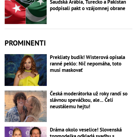
Saudská Arábia, Turecko a Pakistan
podpísali pakt o vzájomnej obrane
PROMINENTI
Prekliaty budík! Wisterová opísala
ranné peklo: Nič nepomáha, toto
musí maskovať
Česká moderátorka už roky randí so
slávnou speváčkou, ale... Čelí
neustálemu hejtu!
Dráma okolo veselice! Slovenská
topmodelka odkladá svadbu s