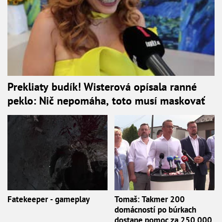
Prekliaty budík! Wisterová opísala ranné
peklo: Nič nepomáha, toto musí maskovať
Fatekeeper - gameplay
Tomaš: Takmer 200
domácností po búrkach
dostane pomoc za 250.000