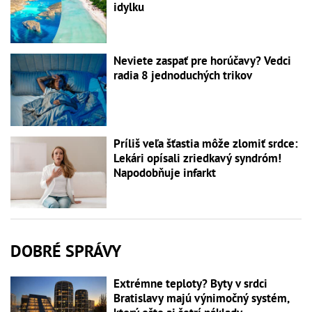
idylku
Neviete zaspať pre horúčavy? Vedci
radia 8 jednoduchých trikov
Príliš veľa šťastia môže zlomiť srdce:
Lekári opísali zriedkavý syndróm!
Napodobňuje infarkt
DOBRÉ SPRÁVY
Extrémne teploty? Byty v srdci
Bratislavy majú výnimočný systém,