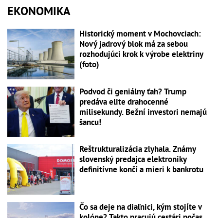
EKONOMIKA
Historický moment v Mochovciach:
Nový jadrový blok má za sebou
rozhodujúci krok k výrobe elektriny
(foto)
Podvod či geniálny ťah? Trump
predáva elite drahocenné
milisekundy. Bežní investori nemajú
šancu!
Reštrukturalizácia zlyhala. Známy
slovenský predajca elektroniky
definitívne končí a mieri k bankrotu
Čo sa deje na diaľnici, kým stojíte v
kolóne? Takto pracujú cestári počas