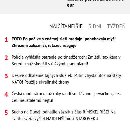
eur
NAJČÍTANEJŠIE
3 DNI
TÝŽDEŇ
FOTO Po pečive v známej sieti predajní pobehovala myš!
Zhrození zákazníci, reťazec reaguje
Polícia vyhlásila pátranie po tínedžeroch: Zmlátili taxikára v
Seredi, muž skončil s ťažkými zraneniami!
Desivé odhalenie tajných služieb: Putin chystá útok na štáty
NATO! Použije ukrajinské drony
Česká moderátorka už roky randí so slávnou speváčkou, ale...
Čelí neustálemu hejtu!
Sucho na Dunaji odhalilo zázrak z čias RÍMSKEJ RÍŠE! Na
svetlo sveta vyšiel NAJDLHŠÍ most STAROVEKU