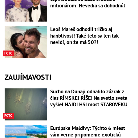
milionárom: Nevedia sa dohodnúť
Leoš Mareš odhodil tričko aj
hanblivosť! Také telo sa len tak
nevidí, on že má 50?!
FOTO
ZAUJÍMAVOSTI
Sucho na Dunaji odhalilo zázrak z
čias RÍMSKEJ RÍŠE! Na svetlo sveta
vyšiel NAJDLHŠÍ most STAROVEKU
FOTO
Európske Maldivy: Týchto 6 miest
vám verne pripomenie exotickú