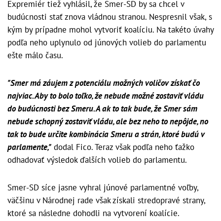
Expremiér tiež vyhlásil, že Smer-SD by sa chcel v
budúcnosti stať znova vládnou stranou. Nespresnil však, s
kým by prípadne mohol vytvoriť koalíciu. Na takéto úvahy
podľa neho uplynulo od júnových volieb do parlamentu
ešte málo času.
"Smer má záujem z potenciálu možných voličov získať čo
najviac. Aby to bolo toľko, že nebude možné zostaviť vládu
do budúcnosti bez Smeru. A ak to tak bude, že Smer sám
nebude schopný zostaviť vládu, ale bez neho to nepôjde, no
tak to bude určite kombinácia Smeru a strán, ktoré budú v
parlamente,"
dodal Fico. Teraz však podľa neho ťažko
odhadovať výsledok ďalších volieb do parlamentu.
Smer-SD síce jasne vyhral júnové parlamentné voľby,
väčšinu v Národnej rade však získali stredopravé strany,
ktoré sa následne dohodli na vytvorení koalície.