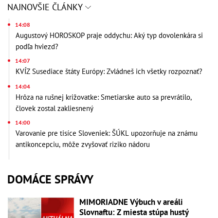
NAJNOVŠIE ČLÁNKY
14:08
Augustový HOROSKOP praje oddychu: Aký typ dovolenkára si
podľa hviezd?
14:07
KVÍZ Susediace štáty Európy: Zvládneš ich všetky rozpoznať?
14:04
Hrôza na rušnej križovatke: Smetiarske auto sa prevrátilo,
človek zostal zakliesnený
14:00
Varovanie pre tisíce Sloveniek: ŠÚKL upozorňuje na známu
antikoncepciu, môže zvyšovať riziko nádoru
DOMÁCE SPRÁVY
MIMORIADNE Výbuch v areáli
Slovnaftu: Z miesta stúpa hustý