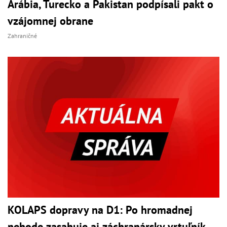
Arábia, Turecko a Pakistan podpísali pakt o
vzájomnej obrane
Zahraničné
KOLAPS dopravy na D1: Po hromadnej
nehode zasahuje aj záchranársky vrtuľník,