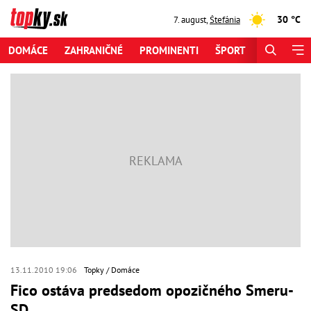
30 °C
7. august
,
Štefánia
DOMÁCE
ZAHRANIČNÉ
PROMINENTI
ŠPORT
ZAUJÍMAV
13.11.2010 19:06
Topky
Domáce
Fico ostáva predsedom opozičného Smeru-
SD