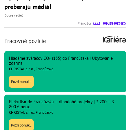
preberajú médiá!
Dobre vedieť
Pracovné pozície
Hľadáme zváračov CO₂ (135) do Francúzska | Ubytovanie
zdarma
CHRISTAL s. r. o., Francúzsko
Pozri ponuku
Elektrikár do Francúzska – dlhodobé projekty | 3 200 – 3
800 € netto
CHRISTAL s. r. o., Francúzsko
Pozri ponuku