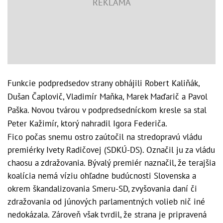
Funkcie podpredsedov strany obhájili Robert Kaliňák,
Dušan Čaplovič, Vladimír Maňka, Marek Maďarič a Pavol
Paška. Novou tvárou v podpredsedníckom kresle sa stal
Peter Kažimír, ktorý nahradil Igora Federiča.
Fico počas snemu ostro zaútočil na stredopravú vládu
premiérky Ivety Radičovej (SDKÚ-DS). Označil ju za vládu
chaosu a zdražovania. Bývalý premiér naznačil, že terajšia
koalícia nemá víziu ohľadne budúcnosti Slovenska a
okrem škandalizovania Smeru-SD, zvyšovania daní či
zdražovania od júnových parlamentných volieb nič iné
nedokázala. Zároveň však tvrdil, že strana je pripravená