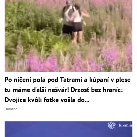
Po ničení pola pod Tatrami a kúpaní v plese
tu máme ďalší nešvár! Drzosť bez hraníc:
Dvojica kvôli fotke vošla do...
Domáce