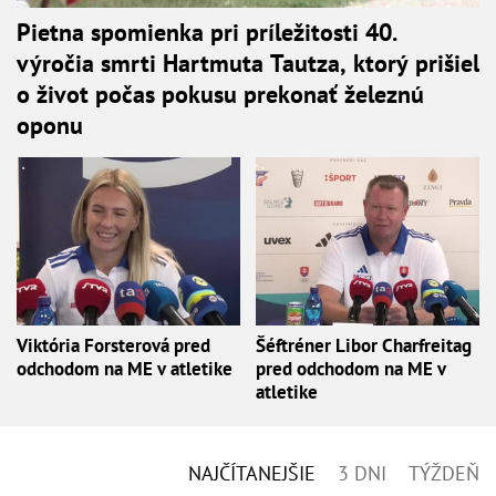
Pietna spomienka pri príležitosti 40.
výročia smrti Hartmuta Tautza, ktorý prišiel
o život počas pokusu prekonať železnú
oponu
Viktória Forsterová pred
Šéftréner Libor Charfreitag
odchodom na ME v atletike
pred odchodom na ME v
atletike
NAJČÍTANEJŠIE
3 DNI
TÝŽDEŇ