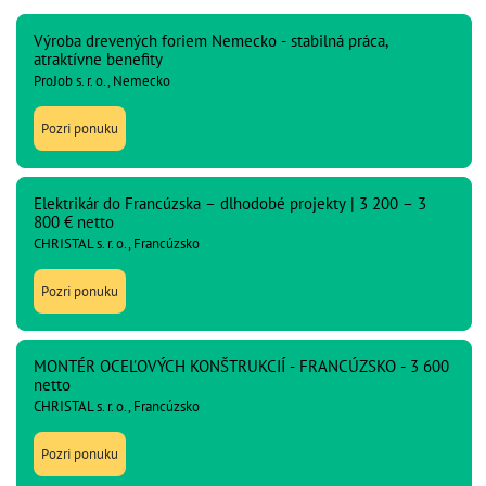
Výroba drevených foriem Nemecko - stabilná práca,
atraktívne benefity
ProJob s. r. o., Nemecko
Pozri ponuku
Elektrikár do Francúzska – dlhodobé projekty | 3 200 – 3
800 € netto
CHRISTAL s. r. o., Francúzsko
Pozri ponuku
MONTÉR OCEĽOVÝCH KONŠTRUKCIÍ - FRANCÚZSKO - 3 600
netto
CHRISTAL s. r. o., Francúzsko
Pozri ponuku