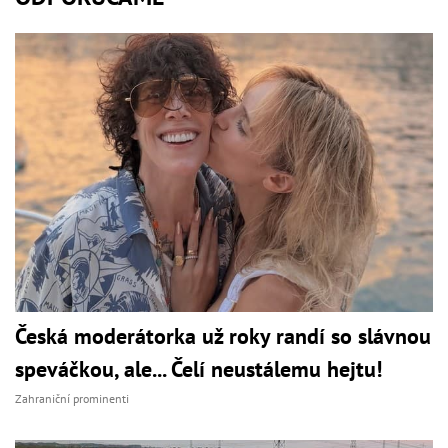
Česká moderátorka už roky randí so slávnou
speváčkou, ale... Čelí neustálemu hejtu!
Zahraniční prominenti