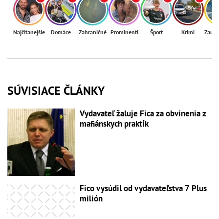
Najčítanejšie
Domáce
Zahraničné
Prominenti
Šport
Krimi
Zaují
SÚVISIACE ČLÁNKY
Vydavateľ žaluje Fica za obvinenia z
mafiánskych praktík
Fico vysúdil od vydavateľstva 7 Plus
milión