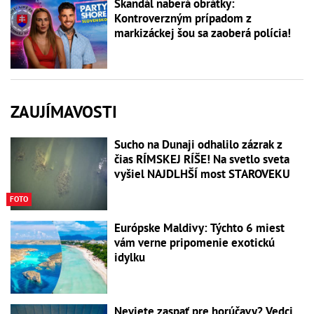
Škandál naberá obrátky:
Kontroverzným prípadom z
markizáckej šou sa zaoberá polícia!
ZAUJÍMAVOSTI
Sucho na Dunaji odhalilo zázrak z
čias RÍMSKEJ RÍŠE! Na svetlo sveta
vyšiel NAJDLHŠÍ most STAROVEKU
FOTO
Európske Maldivy: Týchto 6 miest
vám verne pripomenie exotickú
idylku
Neviete zaspať pre horúčavy? Vedci