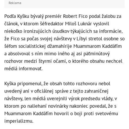
Reklama
Podľa Kyšku bývalý premiér Robert Fico podal žalobu za
článok, v ktorom šéfredaktor Miloš Luknár vyslovil
niekoľko ironizujúcich úsudkov týkajúcich sa informácie,
že Fico sa počas svojej návštevy v Líbyi stretol osobne so
šéfom socialistickej džamahírije Muammarom Kaddáfím
a absolvoval s ním mimo iného aj asi päťminútový
rozhovor medzi štyrmi očami, o ktorého obsahu nechcel
médiá informovať.
Kyška pripomenul, že obsah tohto rozhovoru nebol
uvedený ani v oficiálnej správe z tejto zahraničnej
návštevy, len médiá uverejnili výrok predsedu vlády, v
ktorom po naliehaní novinárky nakoniec povedal, že s
Muammarom Kaddáfím hovoril o boji proti svetovému
imperializmu.