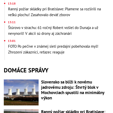
13:18
Ranný požiar skládky pri Bratislave: Plamene sa rozšírili na
veľkú plochu! Zasahovalo deväť zborov
13:11
Štúrovo v strachu: 61-ročný Robert vošiel do Dunaja a už
nevynoril! V akcii sú drony aj záchranári
13:01
FOTO Po pečive v známej sieti predajní pobehovala myš!
Zhrození zákazníci, reťazec reaguje
DOMÁCE SPRÁVY
Slovensko sa blíži k novému
jadrovému zdroju: Štvrtý blok v
Mochovciach spustili na minimálny
výkon
Ranný požiar skládky pri Bratislave: