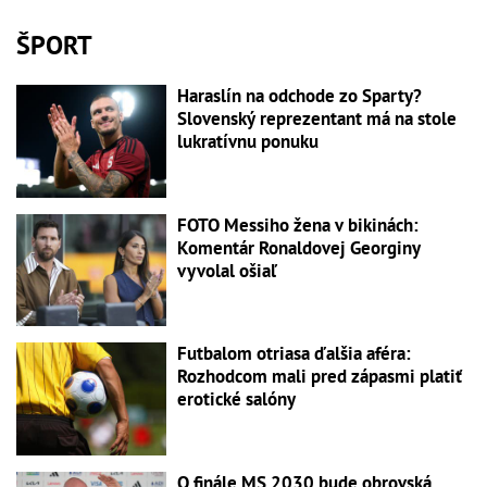
ŠPORT
Haraslín na odchode zo Sparty?
Slovenský reprezentant má na stole
lukratívnu ponuku
FOTO Messiho žena v bikinách:
Komentár Ronaldovej Georginy
vyvolal ošiaľ
Futbalom otriasa ďalšia aféra:
Rozhodcom mali pred zápasmi platiť
erotické salóny
O finále MS 2030 bude obrovská