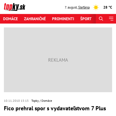
28 °C
7. august
,
Štefánia
DOMÁCE
ZAHRANIČNÉ
PROMINENTI
ŠPORT
ZAUJÍMAV
10.11.2010 15:15
Topky
Domáce
Fico prehral spor s vydavateľstvom 7 Plus