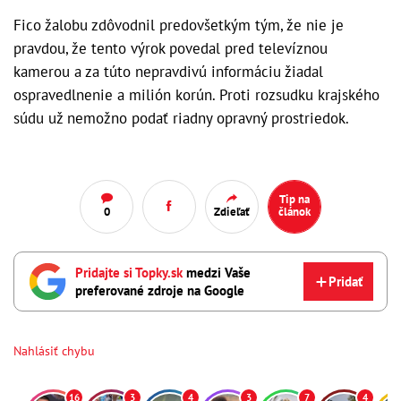
Fico žalobu zdôvodnil predovšetkým tým, že nie je
pravdou, že tento výrok povedal pred televíznou
kamerou a za túto nepravdivú informáciu žiadal
ospravedlnenie a milión korún. Proti rozsudku krajského
súdu už nemožno podať riadny opravný prostriedok.
Tip na
0
Zdieľať
článok
Pridajte si Topky.sk
medzi Vaše
Pridať
preferované zdroje na Google
Nahlásiť chybu
16
3
4
3
7
4