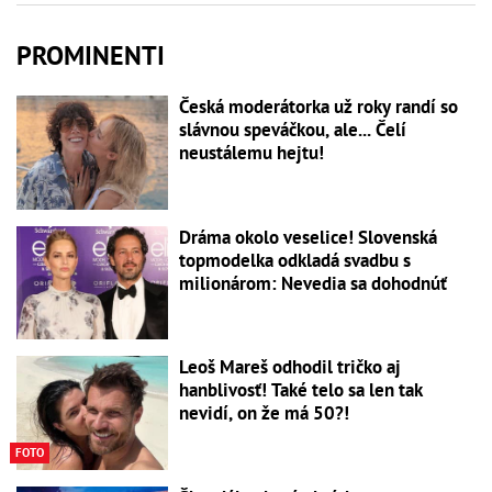
PROMINENTI
Česká moderátorka už roky randí so
slávnou speváčkou, ale... Čelí
neustálemu hejtu!
Dráma okolo veselice! Slovenská
topmodelka odkladá svadbu s
milionárom: Nevedia sa dohodnúť
Leoš Mareš odhodil tričko aj
hanblivosť! Také telo sa len tak
nevidí, on že má 50?!
FOTO