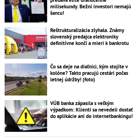
predáva elite drahocenné
milisekundy. Bežní investori nemajú
šancu!
Reštrukturalizácia zlyhala. Známy
slovenský predajca elektroniky
definitívne končí a mieri k bankrotu
Čo sa deje na diaľnici, kým stojíte v
kolóne? Takto pracujú cestári počas
letnej údržby! (foto)
VÚB banka zápasila s veľkým
výpadkom: Klienti sa nevedeli dostať
do aplikácie ani do internetbankingu!