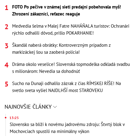
FOTO Po pečive v známej sieti predajní pobehovala myš!
Zhrození zákazníci, reťazec reaguje
Medvedia šelma v Malej Fatre NAHÁŇALA turistov: Ochranári
rýchlo odhalili dôvod, prišlo POKARHANIE!
Škandál naberá obrátky: Kontroverzným prípadom z
markizáckej šou sa zaoberá polícia!
Dráma okolo veselice! Slovenská topmodelka odkladá svadbu
s milionárom: Nevedia sa dohodnúť
Sucho na Dunaji odhalilo zázrak z čias RÍMSKEJ RÍŠE! Na
svetlo sveta vyšiel NAJDLHŠÍ most STAROVEKU
NAJNOVŠIE ČLÁNKY
13:25
Slovensko sa blíži k novému jadrovému zdroju: Štvrtý blok v
Mochovciach spustili na minimálny výkon