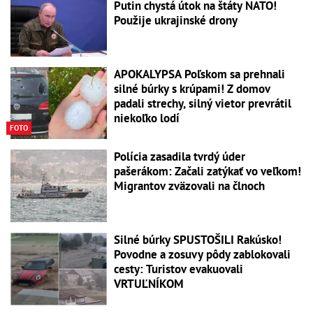
Putin chystá útok na štáty NATO!
Použije ukrajinské drony
APOKALYPSA Poľskom sa prehnali
silné búrky s krúpami! Z domov
padali strechy, silný vietor prevrátil
niekoľko lodí
FOTO
Polícia zasadila tvrdý úder
pašerákom: Začali zatýkať vo veľkom!
Migrantov zväzovali na člnoch
Silné búrky SPUSTOŠILI Rakúsko!
Povodne a zosuvy pôdy zablokovali
cesty: Turistov evakuovali
VRTUĽNÍKOM