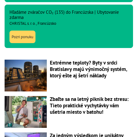
Hľadáme zváračov CO₂ (135) do Francúzska | Ubytovanie
zdarma
CHRISTAL s. r. o., Francúzsko
Pozri ponuku
Extrémne teploty? Byty v srdci
Bratislavy majú výnimočný systém,
ktorý ešte aj šetrí náklady
Zbaľte sa na letný piknik bez stresu:
Tieto praktické vychytávky vám
ušetria miesto v batohu!
Za jedným výsledkom je unikátny