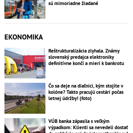
sú mimoriadne žiadané
EKONOMIKA
Reštrukturalizácia zlyhala. Známy
slovenský predajca elektroniky
definitívne končí a mieri k bankrotu
Čo sa deje na diaľnici, kým stojíte v
kolóne? Takto pracujú cestári počas
letnej údržby! (foto)
VÚB banka zápasila s veľkým
výpadkom: Klienti sa nevedeli dostať