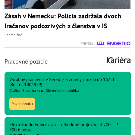
Zásah v Nemecku: Polícia zadržala dvoch
Iračanov podozrivých z členstva v IS
Zahraničné
Pracovné pozície
Výrobný pracovník v Seredi / 3 zmeny / mzda do 1675€ !
(Ref. č.: 1004929)
Grafton Slovakia s.r.o., Slovenská republika
Pozri ponuku
Elektrikár do Francúzska – dlhodobé projekty | 3 200 – 3
800 € netto