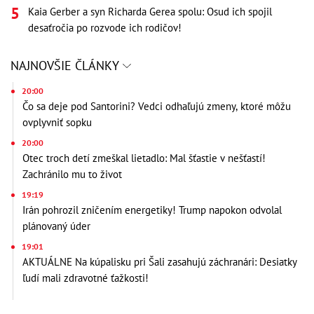
Kaia Gerber a syn Richarda Gerea spolu: Osud ich spojil
desaťročia po rozvode ich rodičov!
NAJNOVŠIE ČLÁNKY
20:00
Čo sa deje pod Santorini? Vedci odhaľujú zmeny, ktoré môžu
ovplyvniť sopku
20:00
Otec troch detí zmeškal lietadlo: Mal šťastie v nešťastí!
Zachránilo mu to život
19:19
Irán pohrozil zničením energetiky! Trump napokon odvolal
plánovaný úder
19:01
AKTUÁLNE Na kúpalisku pri Šali zasahujú záchranári: Desiatky
ľudí mali zdravotné ťažkosti!