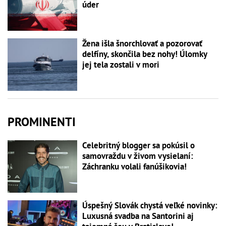
úder
Žena išla šnorchlovať a pozorovať
delfíny, skončila bez nohy! Úlomky
jej tela zostali v mori
PROMINENTI
Celebritný blogger sa pokúsil o
samovraždu v živom vysielaní:
Záchranku volali fanúšikovia!
Úspešný Slovák chystá veľké novinky:
Luxusná svadba na Santorini aj