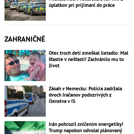
úplatkov pri prijímaní do práce
ZAHRANIČNÉ
Otec troch detí zmeškal lietadlo: Mal
šťastie v nešťastí! Zachránilo mu to
život
Zásah v Nemecku: Polícia zadržala
dvoch Iračanov podozrivých z
členstva v IS
Irán pohrozil zničením energetiky!
Trump napokon odvolal plánovaný