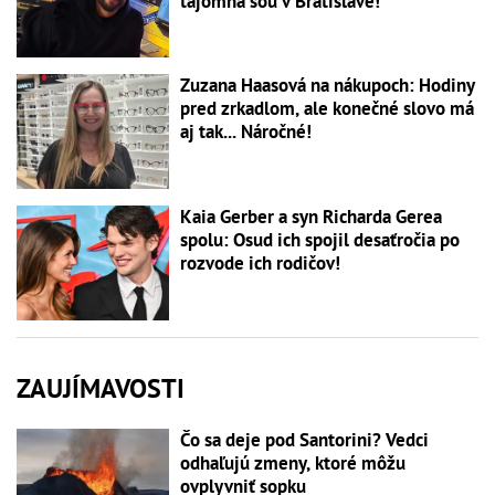
tajomná šou v Bratislave!
Zuzana Haasová na nákupoch: Hodiny
pred zrkadlom, ale konečné slovo má
aj tak... Náročné!
Kaia Gerber a syn Richarda Gerea
spolu: Osud ich spojil desaťročia po
rozvode ich rodičov!
ZAUJÍMAVOSTI
Čo sa deje pod Santorini? Vedci
odhaľujú zmeny, ktoré môžu
ovplyvniť sopku