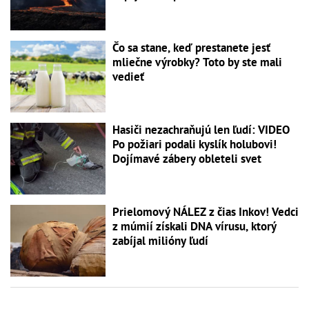
Čo sa stane, keď prestanete jesť
mliečne výrobky? Toto by ste mali
vedieť
Hasiči nezachraňujú len ľudí: VIDEO
Po požiari podali kyslík holubovi!
Dojímavé zábery obleteli svet
Prielomový NÁLEZ z čias Inkov! Vedci
z múmií získali DNA vírusu, ktorý
zabíjal milióny ľudí