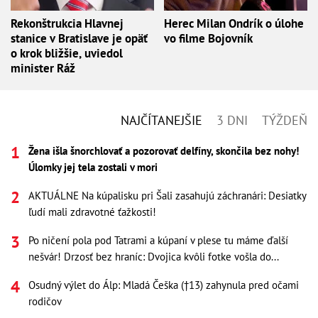
Rekonštrukcia Hlavnej
Herec Milan Ondrík o úlohe
stanice v Bratislave je opäť
vo filme Bojovník
o krok bližšie, uviedol
minister Ráž
NAJČÍTANEJŠIE
3 DNI
TÝŽDEŇ
Žena išla šnorchlovať a pozorovať delfíny, skončila bez nohy!
Úlomky jej tela zostali v mori
AKTUÁLNE Na kúpalisku pri Šali zasahujú záchranári: Desiatky
ľudí mali zdravotné ťažkosti!
Po ničení pola pod Tatrami a kúpaní v plese tu máme ďalší
nešvár! Drzosť bez hraníc: Dvojica kvôli fotke vošla do...
Osudný výlet do Álp: Mladá Češka (†13) zahynula pred očami
rodičov