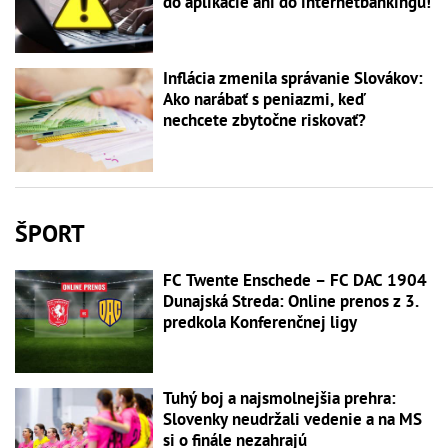
do aplikácie ani do internetbankingu!
Inflácia zmenila správanie Slovákov:
Ako narábať s peniazmi, keď
nechcete zbytočne riskovať?
ŠPORT
FC Twente Enschede – FC DAC 1904
Dunajská Streda: Online prenos z 3.
predkola Konferenčnej ligy
Tuhý boj a najsmolnejšia prehra:
Slovenky neudržali vedenie a na MS
si o finále nezahrajú