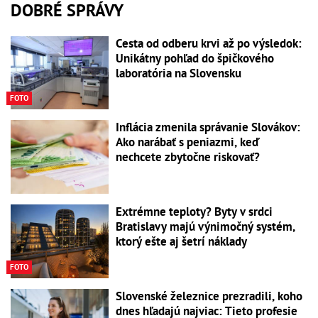
DOBRÉ SPRÁVY
Cesta od odberu krvi až po výsledok:
Unikátny pohľad do špičkového
laboratória na Slovensku
FOTO
Inflácia zmenila správanie Slovákov:
Ako narábať s peniazmi, keď
nechcete zbytočne riskovať?
Extrémne teploty? Byty v srdci
Bratislavy majú výnimočný systém,
ktorý ešte aj šetrí náklady
FOTO
Slovenské železnice prezradili, koho
dnes hľadajú najviac: Tieto profesie