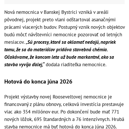
Nová nemocnica v Banskej Bystrici vzniká v areáli
pôvodnej, projekt preto vlani odštartoval asanačnými
prácami viacerých budov. Postupný vznik nových objektov
budú môcť návštevníci nemocnice pozorovať od letných
mesiacov. „
Sú procesy, ktoré sa oklamať nedajú, napriek
tomu, že sa do materiálov pridáva stavebná chémia.
Očakávame, že koncom leta už bude markantné, ako sa
stavba vyvíja ďalej,“
dodala riaditeľka nemocnice.
Hotová do konca júna 2026
Projekt výstavby novej Rooseveltovej nemocnice je
financovaný z plánu obnovy, celková investícia prestavuje
viac ako 354 miliónov eur. Po dokončení bude mať 771
nových lôžok, 695 štandardných a 76 intenzívnych. Hrubá
stavba nemocnice má byť hotová do konca júna 2026.