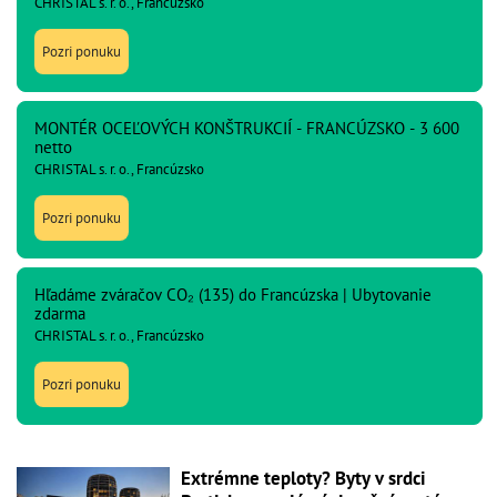
CHRISTAL s. r. o., Francúzsko
Pozri ponuku
MONTÉR OCEĽOVÝCH KONŠTRUKCIÍ - FRANCÚZSKO - 3 600
netto
CHRISTAL s. r. o., Francúzsko
Pozri ponuku
Hľadáme zváračov CO₂ (135) do Francúzska | Ubytovanie
zdarma
CHRISTAL s. r. o., Francúzsko
Pozri ponuku
Extrémne teploty? Byty v srdci