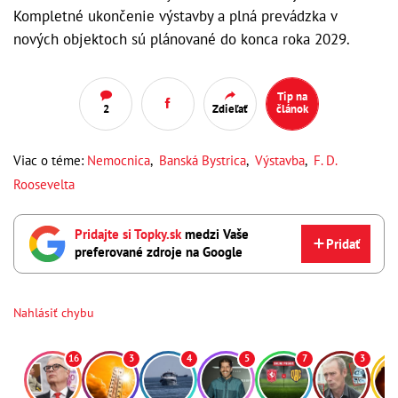
Kompletné ukončenie výstavby a plná prevádzka v
nových objektoch sú plánované do konca roka 2029.
Tip na
2
Zdieľať
článok
Viac o téme:
Nemocnica
,
Banská Bystrica
,
Výstavba
,
F. D.
Roosevelta
Pridajte si Topky.sk
medzi Vaše
Pridať
preferované zdroje na Google
Nahlásiť chybu
16
3
4
5
7
3