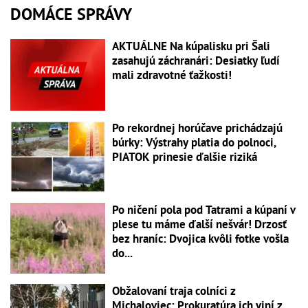
DOMÁCE SPRÁVY
AKTUÁLNE Na kúpalisku pri Šali
zasahujú záchranári: Desiatky ľudí
mali zdravotné ťažkosti!
Po rekordnej horúčave prichádzajú
búrky: Výstrahy platia do polnoci,
PIATOK prinesie ďalšie riziká
Po ničení pola pod Tatrami a kúpaní v
plese tu máme ďalší nešvár! Drzosť
bez hraníc: Dvojica kvôli fotke vošla
do...
Obžalovaní traja colníci z
Michaloviec: Prokuratúra ich viní z