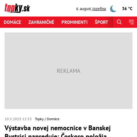
36 °C
6. august
,
Jozefína
DOMÁCE
ZAHRANIČNÉ
PROMINENTI
ŠPORT
ZAUJÍMAV
10.5.2025 12:53
Topky
Domáce
Výstavba novej nemocnice v Banskej
Bystrici napreduje: Čoskoro položia