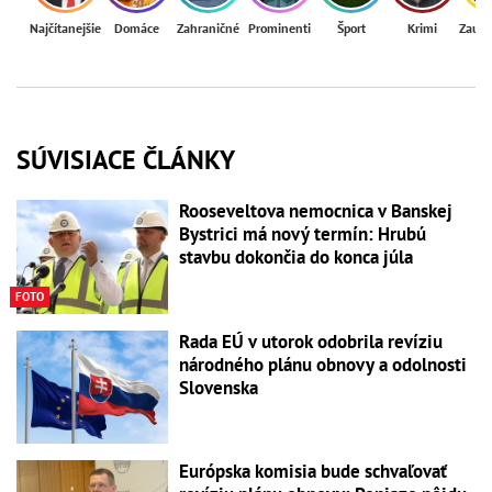
Najčítanejšie
Domáce
Zahraničné
Prominenti
Šport
Krimi
Zaují
SÚVISIACE ČLÁNKY
Rooseveltova nemocnica v Banskej
Bystrici má nový termín: Hrubú
stavbu dokončia do konca júla
FOTO
Rada EÚ v utorok odobrila revíziu
národného plánu obnovy a odolnosti
Slovenska
Európska komisia bude schvaľovať