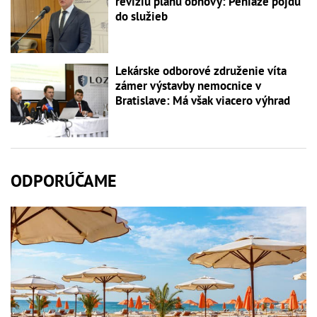
revíziu plánu obnovy: Peniaze pôjdu
do služieb
Lekárske odborové združenie víta
zámer výstavby nemocnice v
Bratislave: Má však viacero výhrad
ODPORÚČAME