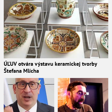
ÚĽUV otvára výstavu keramickej tvorby
Štefana Mlícha