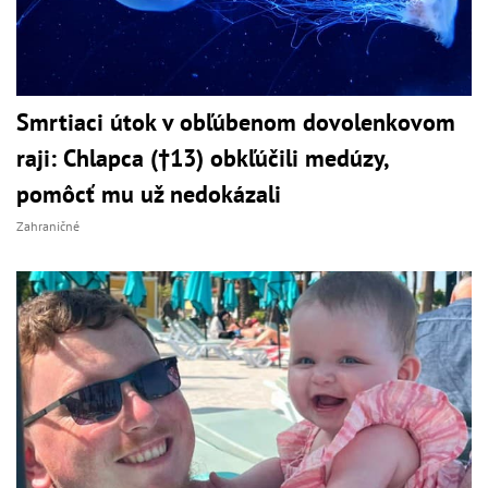
Smrtiaci útok v obľúbenom dovolenkovom
raji: Chlapca (†13) obkľúčili medúzy,
pomôcť mu už nedokázali
Zahraničné