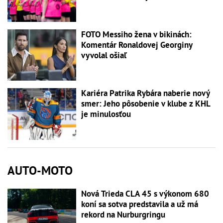
FOTO Messiho žena v bikinách:
Komentár Ronaldovej Georginy
vyvolal ošiaľ
Kariéra Patrika Rybára naberie nový
smer: Jeho pôsobenie v klube z KHL
je minulosťou
AUTO-MOTO
Nová Trieda CLA 45 s výkonom 680
koní sa sotva predstavila a už má
rekord na Nurburgringu