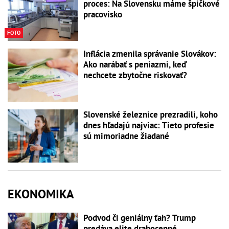
proces: Na Slovensku máme špičkové
pracovisko
FOTO
Inflácia zmenila správanie Slovákov:
Ako narábať s peniazmi, keď
nechcete zbytočne riskovať?
Slovenské železnice prezradili, koho
dnes hľadajú najviac: Tieto profesie
sú mimoriadne žiadané
EKONOMIKA
Podvod či geniálny ťah? Trump
predáva elite drahocenné