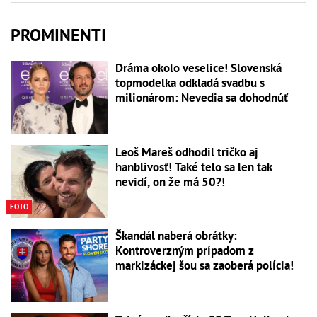
PROMINENTI
Dráma okolo veselice! Slovenská
topmodelka odkladá svadbu s
milionárom: Nevedia sa dohodnúť
Leoš Mareš odhodil tričko aj
hanblivosť! Také telo sa len tak
nevidí, on že má 50?!
FOTO
Škandál naberá obrátky:
Kontroverzným prípadom z
markizáckej šou sa zaoberá polícia!