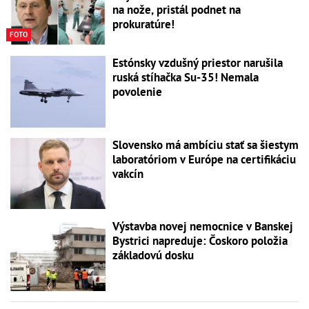
na nože, pristál podnet na
prokuratúre!
FOTO
Estónsky vzdušný priestor narušila
ruská stíhačka Su-35! Nemala
povolenie
Slovensko má ambíciu stať sa šiestym
laboratóriom v Európe na certifikáciu
vakcín
Výstavba novej nemocnice v Banskej
Bystrici napreduje: Čoskoro položia
základovú dosku