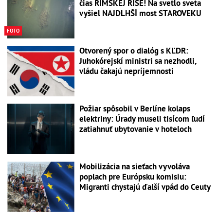
čias RÍMSKEJ RÍŠE! Na svetlo sveta
vyšiel NAJDLHŠÍ most STAROVEKU
FOTO
Otvorený spor o dialóg s KĽDR:
Juhokórejskí ministri sa nezhodli,
vládu čakajú nepríjemnosti
Požiar spôsobil v Berlíne kolaps
elektriny: Úrady museli tisícom ľudí
zatiahnuť ubytovanie v hoteloch
Mobilizácia na sieťach vyvoláva
poplach pre Európsku komisiu:
Migranti chystajú ďalší vpád do Ceuty