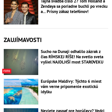
Tajná svadba číslo 2? Tom Holland a
Zendaya sa poriadne buchli po vrecku
a... Prísny zákaz telefónov!
ZAUJÍMAVOSTI
Sucho na Dunaji odhalilo zázrak z
čias RÍMSKEJ RÍŠE! Na svetlo sveta
vyšiel NAJDLHŠÍ most STAROVEKU
FOTO
Európske Maldivy: Týchto 6 miest
vám verne pripomenie exotickú
idylku
Neviete zaspať pre horúčavy? Vedci