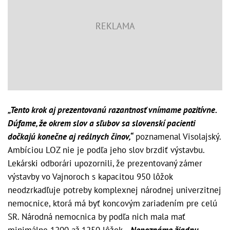
„Tento krok aj prezentovanú razantnosť vnímame pozitívne.
Dúfame, že okrem slov a sľubov sa slovenskí pacienti
dočkajú konečne aj reálnych činov,“
poznamenal Visolajský.
Ambíciou LOZ nie je podľa jeho slov brzdiť výstavbu.
Lekárski odborári upozornili, že prezentovaný zámer
výstavby vo Vajnoroch s kapacitou 950 lôžok
neodzrkadľuje potreby komplexnej národnej univerzitnej
nemocnice, ktorá má byť koncovým zariadením pre celú
SR. Národná nemocnica by podľa nich mala mať
minimálne 1200 až 1250 lôžok.
„Nepoznáme žiadnu