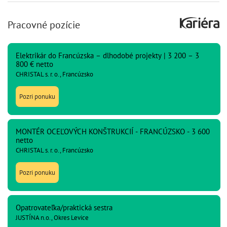
Pracovné pozície
Elektrikár do Francúzska – dlhodobé projekty | 3 200 – 3
800 € netto
CHRISTAL s. r. o., Francúzsko
Pozri ponuku
MONTÉR OCEĽOVÝCH KONŠTRUKCIÍ - FRANCÚZSKO - 3 600
netto
CHRISTAL s. r. o., Francúzsko
Pozri ponuku
Opatrovateľka/praktická sestra
JUSTÍNA n.o., Okres Levice