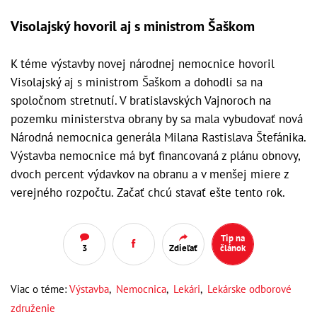
Visolajský hovoril aj s ministrom Šaškom
K téme výstavby novej národnej nemocnice hovoril
Visolajský aj s ministrom Šaškom a dohodli sa na
spoločnom stretnutí. V bratislavských Vajnoroch na
pozemku ministerstva obrany by sa mala vybudovať nová
Národná nemocnica generála Milana Rastislava Štefánika.
Výstavba nemocnice má byť financovaná z plánu obnovy,
dvoch percent výdavkov na obranu a v menšej miere z
verejného rozpočtu. Začať chcú stavať ešte tento rok.
Tip na
3
Zdieľať
článok
Viac o téme:
Výstavba
,
Nemocnica
,
Lekári
,
Lekárske odborové
združenie