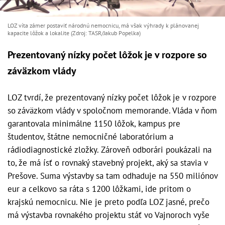
LOZ víta zámer postaviť národnú nemocnicu, má však výhrady k plánovanej
kapacite lôžok a lokalite (Zdroj: TASR/Jakub Popelka)
Prezentovaný nízky počet lôžok je v rozpore so
záväzkom vlády
LOZ tvrdí, že prezentovaný nízky počet lôžok je v rozpore
so záväzkom vlády v spoločnom memorande. Vláda v ňom
garantovala minimálne 1150 lôžok, kampus pre
študentov, štátne nemocničné laboratórium a
rádiodiagnostické zložky. Zároveň odborári poukázali na
to, že má ísť o rovnaký stavebný projekt, aký sa stavia v
Prešove. Suma výstavby sa tam odhaduje na 550 miliónov
eur a celkovo sa ráta s 1200 lôžkami, ide pritom o
krajskú nemocnicu. Nie je preto podľa LOZ jasné, prečo
má výstavba rovnakého projektu stáť vo Vajnoroch vyše