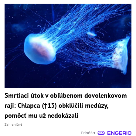
Smrtiaci útok v obľúbenom dovolenkovom
raji: Chlapca (†13) obkľúčili medúzy,
pomôcť mu už nedokázali
Zahraničné