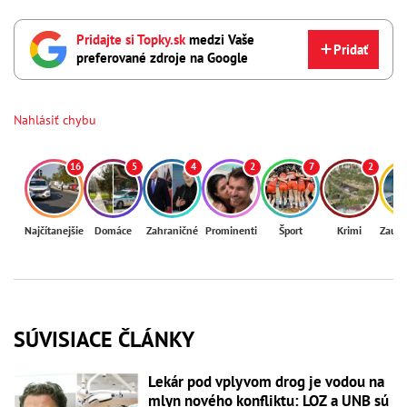
Pridajte si Topky.sk
medzi Vaše
Pridať
preferované zdroje na Google
Nahlásiť chybu
16
5
4
2
7
2
Najčítanejšie
Domáce
Zahraničné
Prominenti
Šport
Krimi
Zaují
SÚVISIACE ČLÁNKY
Lekár pod vplyvom drog je vodou na
mlyn nového konfliktu: LOZ a UNB sú