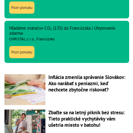
Pozri ponuku
Hľadáme zváračov CO₂ (135) do Francúzska | Ubytovanie
zdarma
CHRISTAL s. r. o., Francúzsko
Pozri ponuku
Inflácia zmenila správanie Slovákov:
Ako narábať s peniazmi, keď
nechcete zbytočne riskovať?
Zbaľte sa na letný piknik bez stresu:
Tieto praktické vychytávky vám
ušetria miesto v batohu!