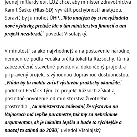
jednej miliardy eur. LOZ chce, aby minister zdravotníctva
Kamil Šaško (Hlas-SD) vyvrátil pochybnosti analýzou.
Spraviť by ju mohol ÚHP. „
Táto analýza by si nevyžiadala
nové výdavky, pretože ide o tím ministerstva financií a ani
projekt nezabrzdí,
“ povedal Visolajský.
V minulosti sa ako najvhodnejšia na postavenie národnej
nemocnice podľa Fedáka určila lokalita Rázsochy. Tá má
zabezpečené stavebné povolenia, dokončený projekt a
pripravený projekt s výhodnou dopravnou dostupnosťou.
„Vláda by tu mohla začať výstavbu prakticky okamžite,“
podotkol Fedák s tým, že projekt Rázsoch získal aj
posledné povolenie od ministerstva životného
prostredia.
„Ak ministerstvo zdôvodní, že výstavba na
Vajnoroch má lepšie parametre, tak my sa nebránime
argumentom, ak je lokalita lepšia a bude to rýchlejšie a
naozaj to stihnú do 2030
,“ uviedol Visolajský.