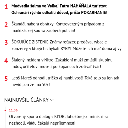
Medvedia šelma vo Veľkej Fatre NAHÁŇALA turistov:
Ochranári rýchlo odhalili dôvod, prišlo POKARHANIE!
Škandál naberá obrátky: Kontroverzným prípadom z
markizáckej šou sa zaoberá polícia!
ŠOKUJÚCE ZISTENIE Známy reťazec predával rybacie
konzervy, v ktorých chýbali RYBY! Môžete ich mať doma aj vy
Šialený incident v Nitre: Zakuklení muži zmlátili skupinu
Indov, učiteľovi museli po kopancoch zošívať tvár!
Leoš Mareš odhodil tričko aj hanblivosť! Také telo sa len tak
nevidí, on že má 50?!
NAJNOVŠIE ČLÁNKY
11:36
Otvorený spor o dialóg s KĽDR: Juhokórejskí ministri sa
nezhodli, vládu čakajú nepríjemnosti