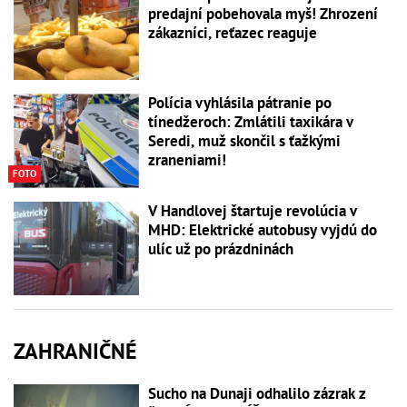
predajní pobehovala myš! Zhrození
zákazníci, reťazec reaguje
Polícia vyhlásila pátranie po
tínedžeroch: Zmlátili taxikára v
Seredi, muž skončil s ťažkými
zraneniami!
FOTO
V Handlovej štartuje revolúcia v
MHD: Elektrické autobusy vyjdú do
ulíc už po prázdninách
ZAHRANIČNÉ
Sucho na Dunaji odhalilo zázrak z