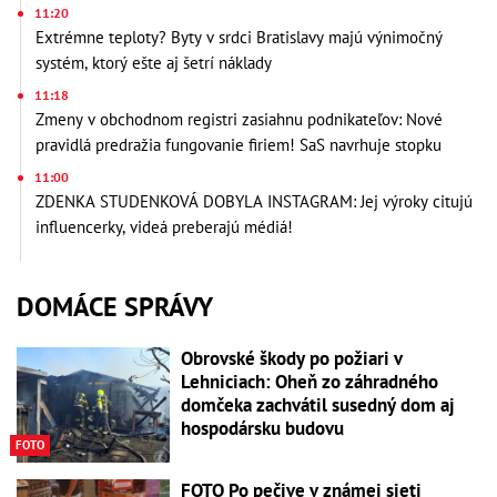
11:20
Extrémne teploty? Byty v srdci Bratislavy majú výnimočný
systém, ktorý ešte aj šetrí náklady
11:18
Zmeny v obchodnom registri zasiahnu podnikateľov: Nové
pravidlá predražia fungovanie firiem! SaS navrhuje stopku
11:00
ZDENKA STUDENKOVÁ DOBYLA INSTAGRAM: Jej výroky citujú
influencerky, videá preberajú médiá!
DOMÁCE SPRÁVY
Obrovské škody po požiari v
Lehniciach: Oheň zo záhradného
domčeka zachvátil susedný dom aj
hospodársku budovu
FOTO
FOTO Po pečive v známej sieti