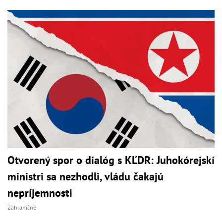
Otvorený spor o dialóg s KĽDR: Juhokórejskí
ministri sa nezhodli, vládu čakajú
nepríjemnosti
Zahraničné