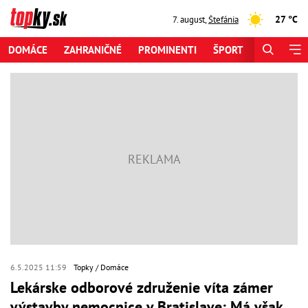
27 °C
7. august
,
Štefánia
DOMÁCE
ZAHRANIČNÉ
PROMINENTI
ŠPORT
ZAUJÍMAV
6.5.2025 11:59
Topky
Domáce
Lekárske odborové združenie víta zámer
výstavby nemocnice v Bratislave: Má však