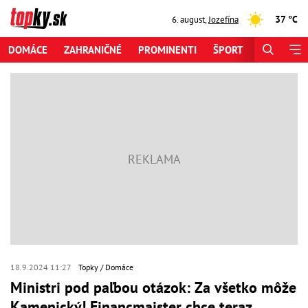
37 °C
6. august
,
Jozefína
DOMÁCE
ZAHRANIČNÉ
PROMINENTI
ŠPORT
ZAUJÍMAV
18.9.2024 11:27
Topky
Domáce
Ministri pod paľbou otázok: Za všetko môže
Kamenický! Financmajster chce teraz