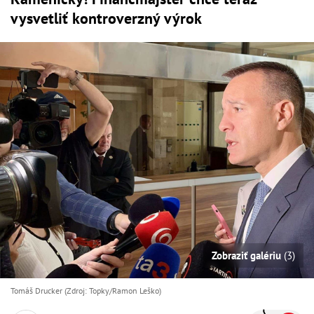
vysvetliť kontroverzný výrok
Zobraziť galériu
(3)
Tomáš Drucker (Zdroj: Topky/Ramon Leško)