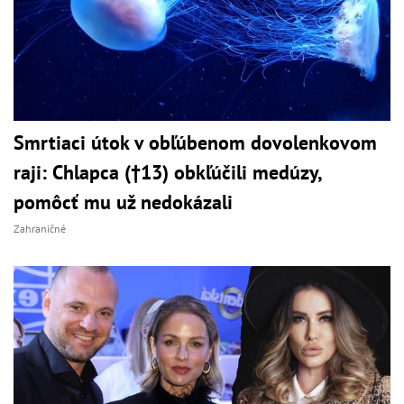
Smrtiaci útok v obľúbenom dovolenkovom
raji: Chlapca (†13) obkľúčili medúzy,
pomôcť mu už nedokázali
Zahraničné