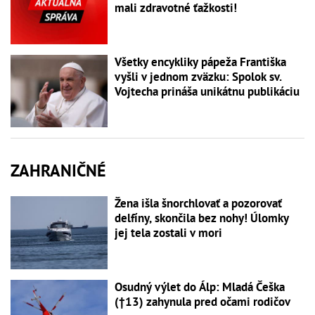
mali zdravotné ťažkosti!
Všetky encykliky pápeža Františka
vyšli v jednom zväzku: Spolok sv.
Vojtecha prináša unikátnu publikáciu
ZAHRANIČNÉ
Žena išla šnorchlovať a pozorovať
delfíny, skončila bez nohy! Úlomky
jej tela zostali v mori
Osudný výlet do Álp: Mladá Češka
(†13) zahynula pred očami rodičov