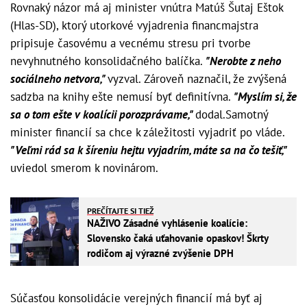
Rovnaký názor má aj minister vnútra Matúš Šutaj Eštok
(Hlas-SD), ktorý utorkové vyjadrenia financmajstra
pripisuje časovému a vecnému stresu pri tvorbe
nevyhnutného konsolidačného balíčka.
"Nerobte z neho
sociálneho netvora,"
vyzval. Zároveň naznačil, že zvýšená
sadzba na knihy ešte nemusí byť definitívna.
"Myslím si, že
sa o tom ešte v koalícii porozprávame,"
dodal.Samotný
minister financií sa chce k záležitosti vyjadriť po vláde.
"Veľmi rád sa k šíreniu hejtu vyjadrím, máte sa na čo tešiť,"
uviedol smerom k novinárom.
PREČÍTAJTE SI TIEŽ
NAŽIVO Zásadné vyhlásenie koalície:
Slovensko čaká uťahovanie opaskov! Škrty
rodičom aj výrazné zvýšenie DPH
Súčasťou konsolidácie verejných financií má byť aj