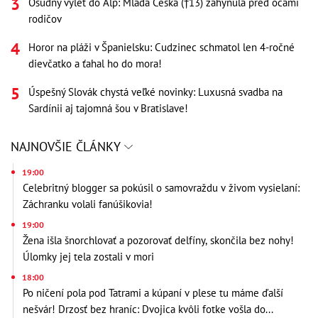
Osudný výlet do Álp: Mladá Češka (†13) zahynula pred očami
rodičov
Horor na pláži v Španielsku: Cudzinec schmatol len 4-ročné
dievčatko a ťahal ho do mora!
Úspešný Slovák chystá veľké novinky: Luxusná svadba na
Sardínii aj tajomná šou v Bratislave!
NAJNOVŠIE ČLÁNKY
19:00
Celebritný blogger sa pokúsil o samovraždu v živom vysielaní:
Záchranku volali fanúšikovia!
19:00
Žena išla šnorchlovať a pozorovať delfíny, skončila bez nohy!
Úlomky jej tela zostali v mori
18:00
Po ničení pola pod Tatrami a kúpaní v plese tu máme ďalší
nešvár! Drzosť bez hraníc: Dvojica kvôli fotke vošla do...