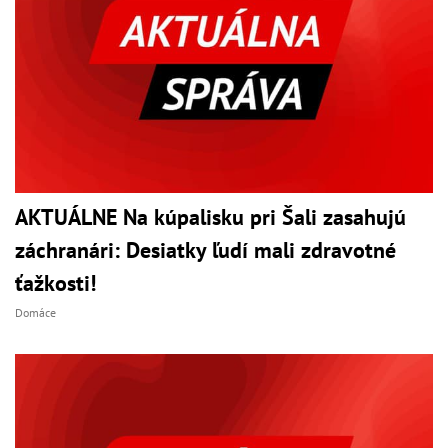
AKTUÁLNE Na kúpalisku pri Šali zasahujú
záchranári: Desiatky ľudí mali zdravotné
ťažkosti!
Domáce