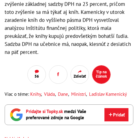
zvýšenie základnej sadzby DPH na 23 percent, pričom
toto zvýšenie sa má týkať aj kníh. Kamenicky v utorok
zaradenie kníh do vyššieho pásma DPH vysvetľoval
analýzou Inštitútu finančnej politiky, ktorá mala
preukázať, že knihy kupujú predovšetkým bohatší ľudia.
Sadzba DPH na učebnice má, naopak, klesnúť z desiatich
na päť percent.
Tip na
56
Zdieľať
článok
Viac o téme:
Knihy
,
Vláda
,
Dane
,
Ministri
,
Ladislav Kamenický
Pridajte si Topky.sk
medzi Vaše
Pridať
preferované zdroje na Google