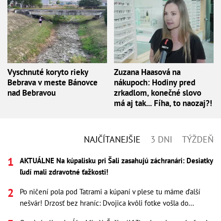
Vyschnuté koryto rieky
Zuzana Haasová na
Bebrava v meste Bánovce
nákupoch: Hodiny pred
nad Bebravou
zrkadlom, konečné slovo
má aj tak... Fíha, to naozaj?!
NAJČÍTANEJŠIE
3 DNI
TÝŽDEŇ
AKTUÁLNE Na kúpalisku pri Šali zasahujú záchranári: Desiatky
ľudí mali zdravotné ťažkosti!
Po ničení pola pod Tatrami a kúpaní v plese tu máme ďalší
nešvár! Drzosť bez hraníc: Dvojica kvôli fotke vošla do...