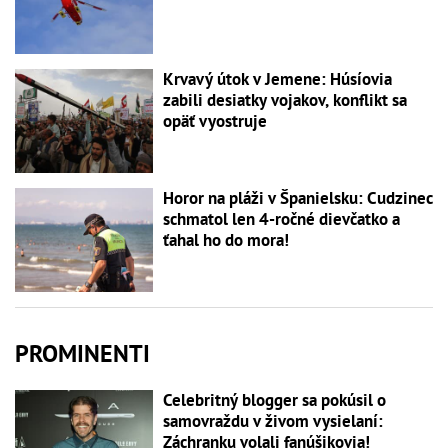
Krvavý útok v Jemene: Húsíovia
zabili desiatky vojakov, konflikt sa
opäť vyostruje
Horor na pláži v Španielsku: Cudzinec
schmatol len 4-ročné dievčatko a
ťahal ho do mora!
PROMINENTI
Celebritný blogger sa pokúsil o
samovraždu v živom vysielaní:
Záchranku volali fanúšikovia!