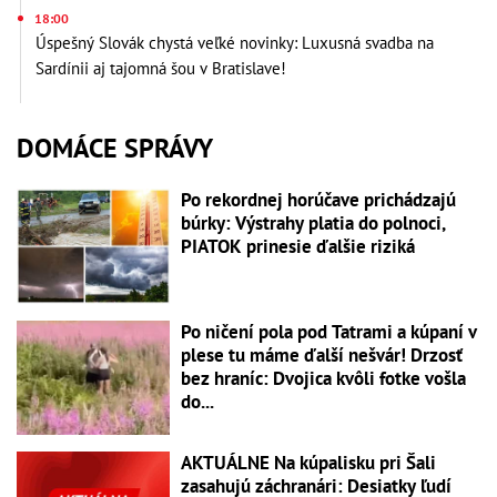
18:00
Úspešný Slovák chystá veľké novinky: Luxusná svadba na
Sardínii aj tajomná šou v Bratislave!
DOMÁCE SPRÁVY
Po rekordnej horúčave prichádzajú
búrky: Výstrahy platia do polnoci,
PIATOK prinesie ďalšie riziká
Po ničení pola pod Tatrami a kúpaní v
plese tu máme ďalší nešvár! Drzosť
bez hraníc: Dvojica kvôli fotke vošla
do...
AKTUÁLNE Na kúpalisku pri Šali
zasahujú záchranári: Desiatky ľudí