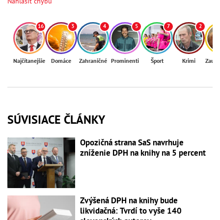
Nahlásiť chybu
16
3
4
5
7
2
Najčítanejšie
Domáce
Zahraničné
Prominenti
Šport
Krimi
Zaují
SÚVISIACE ČLÁNKY
Opozičná strana SaS navrhuje
zníženie DPH na knihy na 5 percent
Zvýšená DPH na knihy bude
likvidačná: Tvrdí to vyše 140