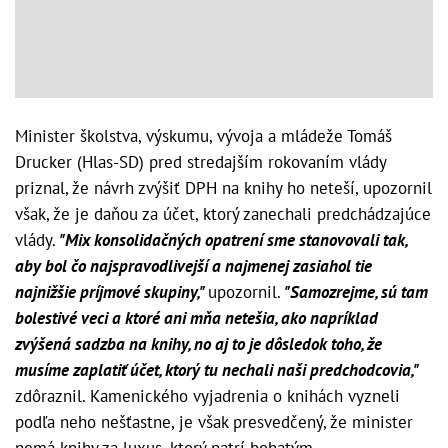
Minister školstva, výskumu, vývoja a mládeže Tomáš
Drucker (Hlas-SD) pred stredajším rokovaním vlády
priznal, že návrh zvýšiť DPH na knihy ho neteší, upozornil
však, že je daňou za účet, ktorý zanechali predchádzajúce
vlády.
"Mix konsolidačných opatrení sme stanovovali tak,
aby bol čo najspravodlivejší a najmenej zasiahol tie
najnižšie príjmové skupiny,"
upozornil.
"Samozrejme, sú tam
bolestivé veci a ktoré ani mňa netešia, ako napríklad
zvýšená sadzba na knihy, no aj to je dôsledok toho, že
musíme zaplatiť účet, ktorý tu nechali naši predchodcovia,"
zdôraznil. Kamenického vyjadrenia o knihách vyzneli
podľa neho nešťastne, je však presvedčený, že minister
nemá knihy za luxus, ktorý patrí bohatým.