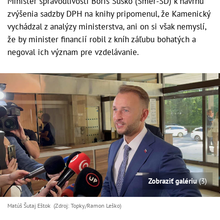
Minister spravodlivosti Boris Susko (Smer-SD) k návrhu
zvýšenia sadzby DPH na knihy pripomenul, že Kamenický
vychádzal z analýzy ministerstva, ani on si však nemyslí,
že by minister financií robil z kníh záľubu bohatých a
negoval ich význam pre vzdelávanie.
Zobraziť galériu
(3)
Matúš Šutaj Eštok (Zdroj: Topky/Ramon Leško)