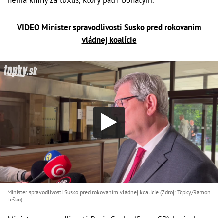
VIDEO Minister spravodlivosti Susko pred rokovaním
vládnej koalície
Minister spravodlivosti Susko pred rokovaním vládnej koalície (Zdroj: Topky/Ramon
Leško)