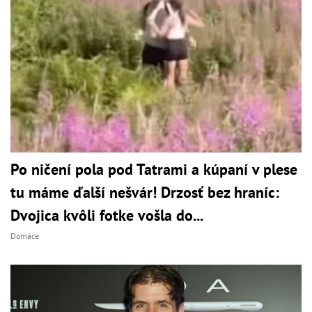
Po ničení pola pod Tatrami a kúpaní v plese
tu máme ďalší nešvár! Drzosť bez hraníc:
Dvojica kvôli fotke vošla do...
Domáce