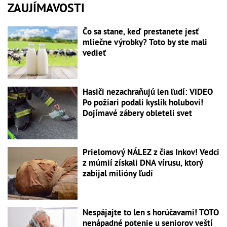
ZAUJÍMAVOSTI
Čo sa stane, keď prestanete jesť
mliečne výrobky? Toto by ste mali
vedieť
Hasiči nezachraňujú len ľudí: VIDEO
Po požiari podali kyslík holubovi!
Dojímavé zábery obleteli svet
Prielomový NÁLEZ z čias Inkov! Vedci
z múmií získali DNA vírusu, ktorý
zabíjal milióny ľudí
Nespájajte to len s horúčavami! TOTO
nenápadné potenie u seniorov veští