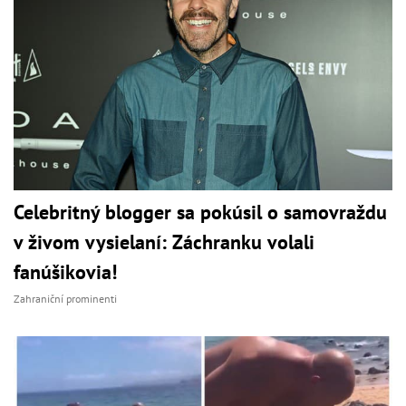
Celebritný blogger sa pokúsil o samovraždu
v živom vysielaní: Záchranku volali
fanúšikovia!
Zahraniční prominenti