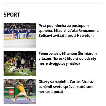
ŠPORT
Prvá podmienka za postupom
splnená: Mladíci vďaka famóznemu
Seličovi zvíťazili proti Helvétom
Fenerbahce s Milanom Škriniarom
víťazne: Turecký klub si do odvety
nesie dvojgólový náskok
Obavy sa naplnili: Carlos Alcaraz
oznámil svetu správu, ktorú sme
nechceli počuť