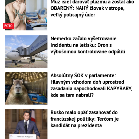
Muž išiel darovať plazmu a zostal ako
OBARENÝ: NAHÝ človek v strope,
veľký policajný úder
FOTO
Nemecko začalo vyšetrovanie
incidentu na letisku: Dron s
výbušninou kontrolovane odpálili
Absolútny ŠOK v parlamente:
Hlavným vchodom doň uprostred
zasadania napochodovali KAPYBARY,
kde sa tam nabrali?
Rusko malo opäť zasahovať do
francúzskej politiky: Terčom je
kandidát na prezidenta