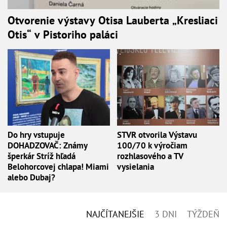
Otvorenie výstavy Otisa Lauberta „Kresliaci
Otis“ v Pistoriho paláci
Do hry vstupuje
STVR otvorila Výstavu
DOHADZOVAČ: Známy
100/70 k výročiam
šperkár Stríž hľadá
rozhlasového a TV
Belohorcovej chlapa! Miami
vysielania
alebo Dubaj?
NAJČÍTANEJŠIE
3 DNI
TÝŽDEŇ