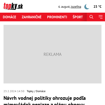
23 °C
6. august
,
Jozefína
DOMÁCE
ZAHRANIČNÉ
PROMINENTI
ŠPORT
ZAUJÍMAV
23.2.2024 14:50
Topky
Domáce
Návrh vodnej politiky ohrozuje podľa
mimovládok peniaze z plánu obnovy