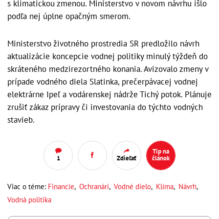
s klimatickou zmenou. Ministerstvo v novom návrhu išlo
podľa nej úplne opačným smerom.
Ministerstvo životného prostredia SR predložilo návrh
aktualizácie koncepcie vodnej politiky minulý týždeň do
skráteného medzirezortného konania. Avizovalo zmeny v
prípade vodného diela Slatinka, prečerpávacej vodnej
elektrárne Ipeľ a vodárenskej nádrže Tichý potok. Plánuje
zrušiť zákaz prípravy či investovania do týchto vodných
stavieb.
Tip na
1
Zdieľať
článok
Viac o téme:
Financie
,
Ochranári
,
Vodné dielo
,
Klíma
,
Návrh
,
Vodná politika