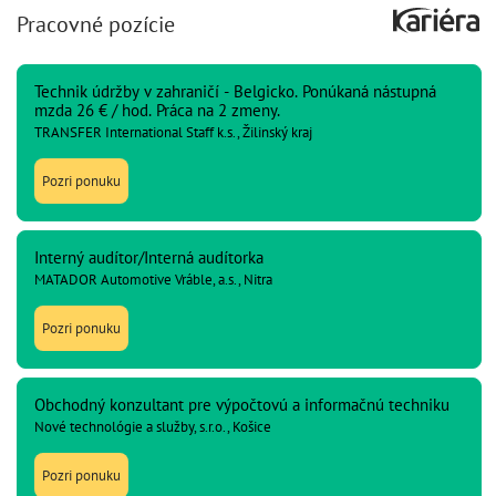
Pracovné pozície
Technik údržby v zahraničí - Belgicko. Ponúkaná nástupná
mzda 26 € / hod. Práca na 2 zmeny.
TRANSFER International Staff k.s., Žilinský kraj
Pozri ponuku
Interný audítor/Interná audítorka
MATADOR Automotive Vráble, a.s., Nitra
Pozri ponuku
Obchodný konzultant pre výpočtovú a informačnú techniku
Nové technológie a služby, s.r.o., Košice
Pozri ponuku