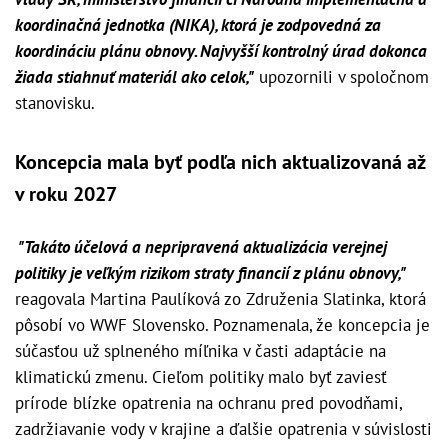
koordinačná jednotka (NIKA), ktorá je zodpovedná za
koordináciu plánu obnovy. Najvyšší kontrolný úrad dokonca
žiada stiahnuť materiál ako celok,"
upozornili v spoločnom
stanovisku.
Koncepcia mala byť podľa nich aktualizovaná až
v roku 2027
"Takáto účelová a nepripravená aktualizácia verejnej
politiky je veľkým rizikom straty financií z plánu obnovy,"
reagovala Martina Paulíková zo Združenia Slatinka, ktorá
pôsobí vo WWF Slovensko. Poznamenala, že koncepcia je
súčasťou už splneného míľnika v časti adaptácie na
klimatickú zmenu. Cieľom politiky malo byť zaviesť
prírode blízke opatrenia na ochranu pred povodňami,
zadržiavanie vody v krajine a ďalšie opatrenia v súvislosti