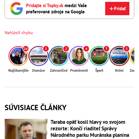
Pridajte si Topky.sk
medzi Vaše
Pridať
preferované zdroje na Google
Nahlásiť chybu
16
5
2
4
7
5
Najčítanejšie
Domáce
Zahraničné
Prominenti
Šport
Krimi
Zaují
SÚVISIACE ČLÁNKY
Taraba opäť kosil hlavy vo svojom
rezorte: Končí riaditeľ Správy
Národného parku Muránska planina