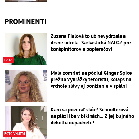
PROMINENTI
Zuzana Fialová to už nevydržala a
drsne udrela: Sarkastická NÁLOŽ pre
konšpirátorov a popieračov!
FOTO
Mala zomrieť na pódiu! Ginger Spice
prežila vyhrážky teroristu, kolaps na
vrchole slávy aj poníženie v spálni
Kam sa pozerať skôr? Schindlerová
na pláži iba v bikinách... Z jej bujného
dekoltu odpadnete!
FOTO VNÚTRI