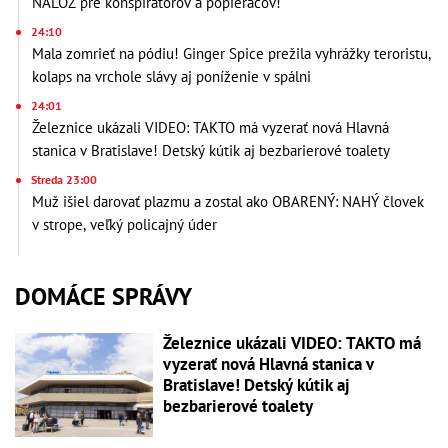
NÁLOŽ pre konšpirátorov a popieračov!
24:10
Mala zomrieť na pódiu! Ginger Spice prežila vyhrážky teroristu,
kolaps na vrchole slávy aj poníženie v spálni
24:01
Železnice ukázali VIDEO: TAKTO má vyzerať nová Hlavná
stanica v Bratislave! Detský kútik aj bezbarierové toalety
Streda 23:00
Muž išiel darovať plazmu a zostal ako OBARENÝ: NAHÝ človek
v strope, veľký policajný úder
DOMÁCE SPRÁVY
Železnice ukázali VIDEO: TAKTO má
vyzerať nová Hlavná stanica v
Bratislave! Detský kútik aj
bezbarierové toalety