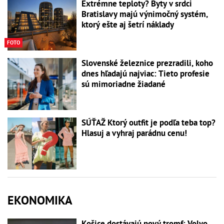
Extrémne teploty? Byty v srdci
Bratislavy majú výnimočný systém,
ktorý ešte aj šetrí náklady
FOTO
Slovenské železnice prezradili, koho
dnes hľadajú najviac: Tieto profesie
sú mimoriadne žiadané
SÚŤAŽ Ktorý outfit je podľa teba top?
Hlasuj a vyhraj parádnu cenu!
EKONOMIKA
Košice dostávajú nový tromf: Volvo