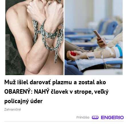
Muž išiel darovať plazmu a zostal ako
OBARENÝ: NAHÝ človek v strope, veľký
policajný úder
Zahraničné