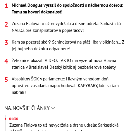
Michael Douglas vyrazil do spoločnosti s nádhernou dcérou:
Tomu sa hovorí dokonalosť!
Zuzana Fialová to už nevydržala a drsne udrela: Sarkastická
NÁLOŽ pre konšpirátorov a popieračov!
Kam sa pozerať skôr? Schindlerová na pláži iba v bikinách... Z
jej bujného dekoltu odpadnete!
Železnice ukázali VIDEO: TAKTO má vyzerať nová Hlavná
stanica v Bratislave! Detský kútik aj bezbarierové toalety
Absolútny ŠOK v parlamente: Hlavným vchodom doň
uprostred zasadania napochodovali KAPYBARY, kde sa tam
nabrali?
NAJNOVŠIE ČLÁNKY
01:30
Zuzana Fialová to už nevydržala a drsne udrela: Sarkastická