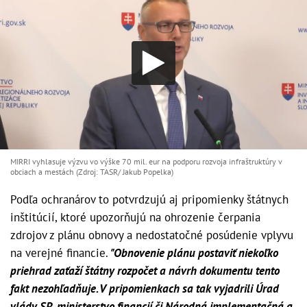
MIRRI vyhlasuje výzvu vo výške 70 mil. eur na podporu rozvoja infraštruktúry v
obciach a mestách (Zdroj: TASR/ Jakub Popelka)
Podľa ochranárov to potvrdzujú aj pripomienky štátnych
inštitúcií, ktoré upozorňujú na ohrozenie čerpania
zdrojov z plánu obnovy a nedostatočné posúdenie vplyvu
na verejné financie.
"Obnovenie plánu postaviť niekoľko
priehrad zaťaží štátny rozpočet a návrh dokumentu tento
fakt nezohľadňuje. V pripomienkach sa tak vyjadrili Úrad
vlády SR, ministerstvo financií či Národná implementačná a