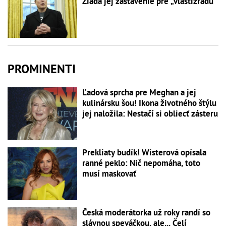
Žiada jej zastavenie pre „vlastizradu“
PROMINENTI
Ľadová sprcha pre Meghan a jej
kulinársku šou! Ikona životného štýlu
jej naložila: Nestačí si obliecť zásteru
Prekliaty budík! Wisterová opísala
ranné peklo: Nič nepomáha, toto
musí maskovať
Česká moderátorka už roky randí so
slávnou speváčkou, ale... Čelí