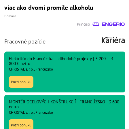
viac ako dvomi promile alkoholu
Domáce
Pracovné pozície
Elektrikár do Francúzska – dlhodobé projekty | 3 200 – 3
800 € netto
CHRISTAL s. r. o., Francúzsko
Pozri ponuku
MONTÉR OCEĽOVÝCH KONŠTRUKCIÍ - FRANCÚZSKO - 3 600
netto
CHRISTAL s. r. o., Francúzsko
Pozri ponuku