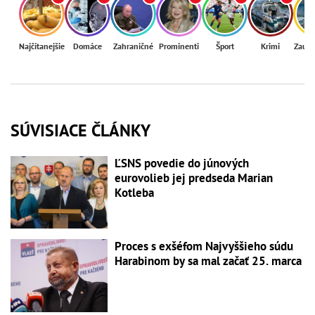
Najčítanejšie
Domáce
Zahraničné
Prominenti
Šport
Krimi
Zaují
SÚVISIACE ČLÁNKY
ĽSNS povedie do júnových
eurovolieb jej predseda Marian
Kotleba
Proces s exšéfom Najvyššieho súdu
Harabinom by sa mal začať 25. marca