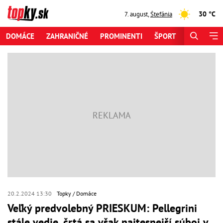
30 °C
7. august
,
Štefánia
DOMÁCE
ZAHRANIČNÉ
PROMINENTI
ŠPORT
ZAUJÍMAV
20.2.2024 13:30
Topky
Domáce
Veľký predvolebný PRIESKUM: Pellegrini
stále vedie, črtá sa však najtesnejší súboj v