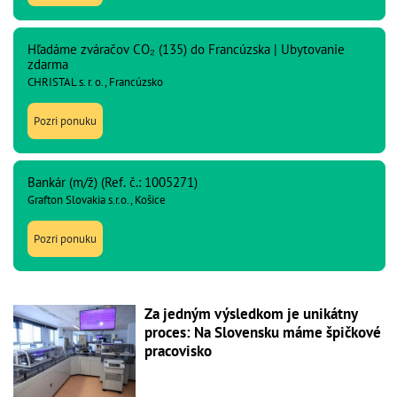
Hľadáme zváračov CO₂ (135) do Francúzska | Ubytovanie
zdarma
CHRISTAL s. r. o., Francúzsko
Pozri ponuku
Bankár (m/ž) (Ref. č.: 1005271)
Grafton Slovakia s.r.o., Košice
Pozri ponuku
Za jedným výsledkom je unikátny
proces: Na Slovensku máme špičkové
pracovisko