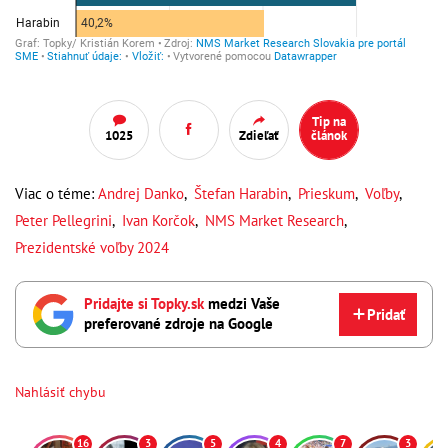
Tip na
1025
Zdieľať
článok
Viac o téme:
Andrej Danko
,
Štefan Harabin
,
Prieskum
,
Voľby
,
Peter Pellegrini
,
Ivan Korčok
,
NMS Market Research
,
Prezidentské voľby 2024
Pridajte si Topky.sk
medzi Vaše
Pridať
preferované zdroje na Google
Nahlásiť chybu
16
3
5
4
7
3