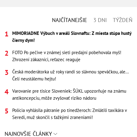
NAJČÍTANEJŠIE
3 DNI
TÝŽDEŇ
MIMORIADNE Výbuch v areáli Slovnaftu: Z miesta stúpa hustý
čierny dym!
FOTO Po pečive v známej sieti predajní pobehovala myš!
Zhrození zákazníci, reťazec reaguje
Česká moderátorka už roky randí so slávnou speváčkou, ale...
Čelí neustálemu hejtu!
Varovanie pre tisíce Sloveniek: ŠÚKL upozorňuje na známu
antikoncepciu, môže zvyšovať riziko nádoru
Polícia vyhlásila pátranie po tínedžeroch: Zmlátili taxikára v
Seredi, muž skončil s ťažkými zraneniami!
NAJNOVŠIE ČLÁNKY