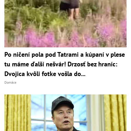
Po ničení pola pod Tatrami a kúpaní v plese
tu máme ďalší nešvár! Drzosť bez hraníc:
Dvojica kvôli fotke vošla do...
Domáce