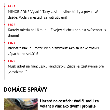
14:45
MIMORIADNE Vysoké Tatry zasiahli silné búrky a prívalové
dažde: Voda v mestách sa valí ulicami!
14:29
Kartely mieria na Ukrajinu! Z vojny si chcú odniesť skúsenosti s
dronmi
14:22
Radosť z nákupu môže rýchlo zmiznúť: Ako sa ľahko zbavíš
zápachu zo sekáča?
14:20
Musk udrel na francúzsku kandidátku: Žiada jej zastavenie pre
„vlastizradu“
DOMÁCE SPRÁVY
Hazard na cestách: Vodiči sadli za
volant s viac ako dvomi promile