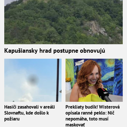
Kapušiansky hrad postupne obnovujú
Hasiči zasahovali v areáli
Prekliaty budík! Wisterová
Slovnaftu, kde došlo k
opísala ranné peklo: Nič
požiaru
nepomáha, toto musí
maskovať