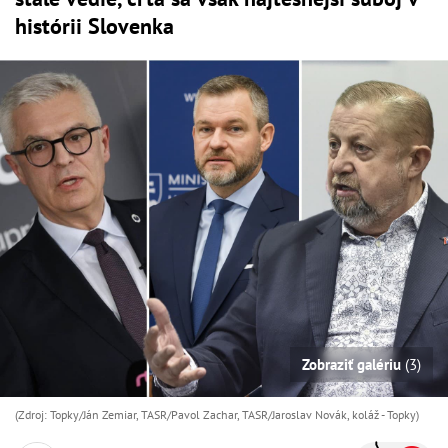
histórii Slovenka
Zobraziť galériu
(3)
(Zdroj: Topky/Ján Zemiar, TASR/Pavol Zachar, TASR/Jaroslav Novák, koláž - Topky)