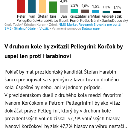
V druhom kole by zvíťazil Pellegrini: Korčok by
uspel len proti Harabinovi
Pokiaľ by mal prezidentský kandidát Štefan Harabin
šancu prebojovať sa s jedným z favoritov do druhého
kola, úspešný by nebol ani v jednom prípade.
V prezidentskom dueli z druhého kola medzi favoritmi
Ivanom Korčokom a Petrom Pellegrinimi by ako víťaz
dokráčal práve Pellegrini, ktorý by v druhom kole
prezidentských volieb získal 52,3% voličských hlasov,
Ivanovi Korčokovi by zisk 47,7% hlasov na výhru nestačil.