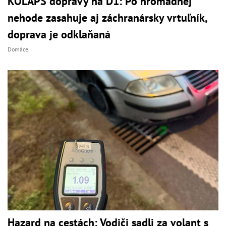
KOLAPS dopravy na D1: Po hromadnej
nehode zasahuje aj záchranársky vrtuľník,
doprava je odklaňaná
Domáce
Hazard na cestách: Vodiči sadli za volant s