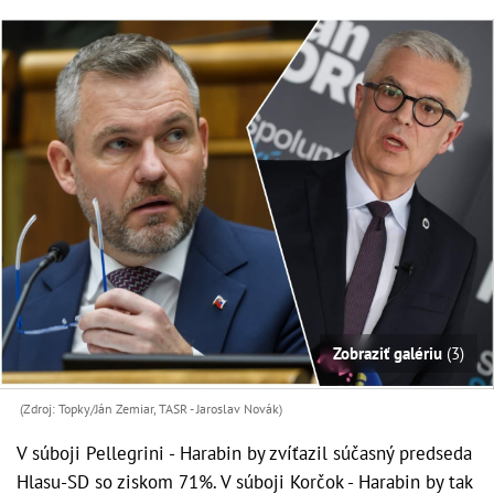
Zobraziť galériu
(3)
(Zdroj: Topky/Ján Zemiar, TASR - Jaroslav Novák)
V súboji Pellegrini - Harabin by zvíťazil súčasný predseda
Hlasu-SD so ziskom 71%. V súboji Korčok - Harabin by tak