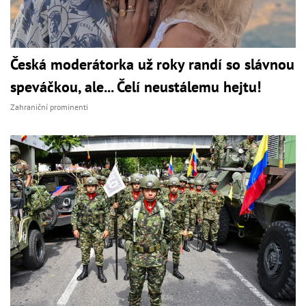
Česká moderátorka už roky randí so slávnou
speváčkou, ale... Čelí neustálemu hejtu!
Zahraniční prominenti