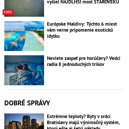
vyšiel NAJDLHŠÍ most STAROVEKU
FOTO
Európske Maldivy: Týchto 6 miest
vám verne pripomenie exotickú
idylku
Neviete zaspať pre horúčavy? Vedci
radia 8 jednoduchých trikov
DOBRÉ SPRÁVY
Extrémne teploty? Byty v srdci
Bratislavy majú výnimočný systém,
ktorý ešte aj šetrí náklady