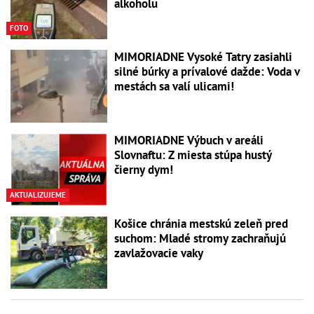
alkoholu
FOTO
MIMORIADNE Vysoké Tatry zasiahli
silné búrky a prívalové dažde: Voda v
mestách sa valí ulicami!
MIMORIADNE Výbuch v areáli
Slovnaftu: Z miesta stúpa hustý
čierny dym!
AKTUALIZUJEME
Košice chránia mestskú zeleň pred
suchom: Mladé stromy zachraňujú
zavlažovacie vaky