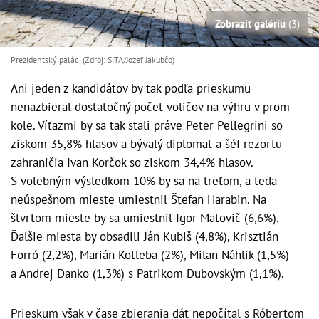
Zobraziť galériu
(3)
Prezidentský palác (Zdroj: SITA/Jozef Jakubčo)
Ani jeden z kandidátov by tak podľa prieskumu
nenazbieral dostatočný počet voličov na výhru v prom
kole. Víťazmi by sa tak stali práve Peter Pellegrini so
ziskom 35,8% hlasov a bývalý diplomat a šéf rezortu
zahraničia Ivan Korčok so ziskom 34,4% hlasov.
S volebným výsledkom 10% by sa na treťom, a teda
neúspešnom mieste umiestnil Štefan Harabin. Na
štvrtom mieste by sa umiestnil Igor Matovič (6,6%).
Ďalšie miesta by obsadili Ján Kubiš (4,8%), Krisztián
Forró (2,2%), Marián Kotleba (2%), Milan Náhlik (1,5%)
a Andrej Danko (1,3%) s Patrikom Dubovským (1,1%).
Prieskum však v čase zbierania dát nepočítal s Róbertom