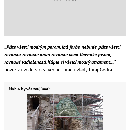
„Píšte všetci modrým perom, iná farba nebude, píšte všetci
rovnako, rovnaké aaaa rovnaké oooo. Rovnaké písmo,
rovnaké vzdialenosti, Kúpte si všetci modrý atrament...,“
povie v úvode videa vedúci úradu vlády Juraj Gedra.
Mohlo by vás zaujímať: