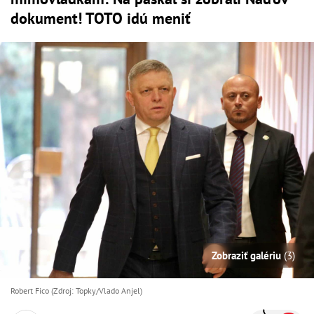
dokument! TOTO idú meniť
Zobraziť galériu
(3)
Robert Fico (Zdroj: Topky/Vlado Anjel)