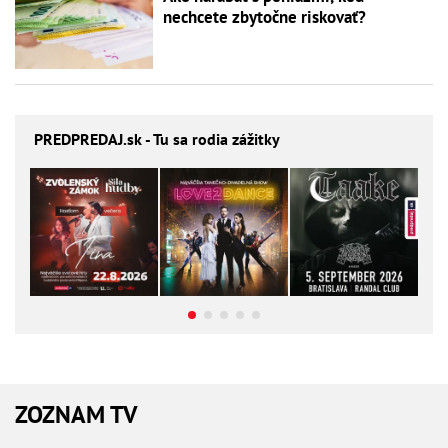
nechcete zbytočne riskovať?
PREDPREDAJ
.sk - Tu sa rodia zážitky
ZOZNAM TV