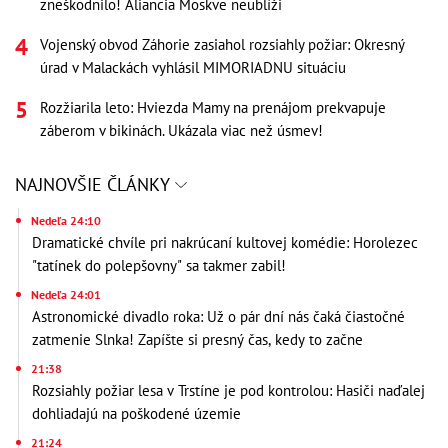
zneškodnilo! Aliancia Moskve neublíži
Vojenský obvod Záhorie zasiahol rozsiahly požiar: Okresný
úrad v Malackách vyhlásil MIMORIADNU situáciu
Rozžiarila leto: Hviezda Mamy na prenájom prekvapuje
záberom v bikinách. Ukázala viac než úsmev!
NAJNOVŠIE ČLÁNKY
Nedeľa 24:10
Dramatické chvíle pri nakrúcaní kultovej komédie: Horolezec
"tatínek do polepšovny" sa takmer zabil!
Nedeľa 24:01
Astronomické divadlo roka: Už o pár dní nás čaká čiastočné
zatmenie Slnka! Zapíšte si presný čas, kedy to začne
21:38
Rozsiahly požiar lesa v Trstíne je pod kontrolou: Hasiči naďalej
dohliadajú na poškodené územie
21:24