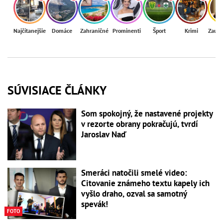
Najčítanejšie
Domáce
Zahraničné
Prominenti
Šport
Krimi
Zaují
SÚVISIACE ČLÁNKY
Som spokojný, že nastavené projekty
v rezorte obrany pokračujú, tvrdí
Jaroslav Naď
Smeráci natočili smelé video:
Citovanie známeho textu kapely ich
vyšlo draho, ozval sa samotný
spevák!
FOTO