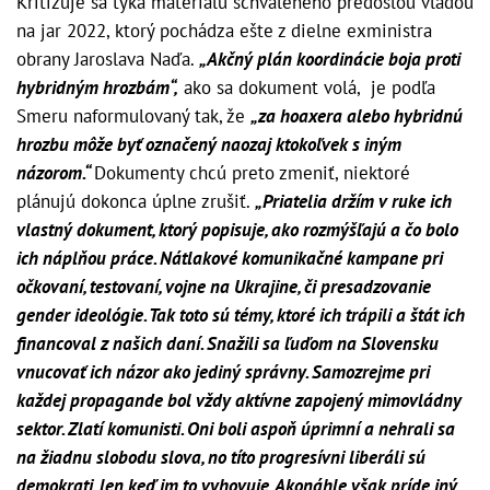
Kritizuje sa týka materiálu schváleného predošlou vládou
na jar 2022, ktorý pochádza ešte z dielne exministra
obrany Jaroslava Naďa.
„Akčný plán koordinácie boja proti
hybridným hrozbám“,
ako sa dokument volá, je podľa
Smeru naformulovaný tak, že
„za hoaxera alebo hybridnú
hrozbu môže byť označený naozaj ktokoľvek s iným
názorom.“
Dokumenty chcú preto zmeniť, niektoré
plánujú dokonca úplne zrušiť.
„Priatelia držím v ruke ich
vlastný dokument, ktorý popisuje, ako rozmýšľajú a čo bolo
ich náplňou práce. Nátlakové komunikačné kampane pri
očkovaní, testovaní, vojne na Ukrajine, či presadzovanie
gender ideológie. Tak toto sú témy, ktoré ich trápili a štát ich
financoval z našich daní. Snažili sa ľuďom na Slovensku
vnucovať ich názor ako jediný správny. Samozrejme pri
každej propagande bol vždy aktívne zapojený mimovládny
sektor. Zlatí komunisti. Oni boli aspoň úprimní a nehrali sa
na žiadnu slobodu slova, no títo progresívni liberáli sú
demokrati, len keď im to vyhovuje. Akonáhle však príde iný