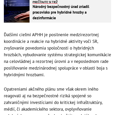
PREČÍTAJTE SI TIEŽ
Národný bezpečnostný úrad zriadil
pracovisko pre hybridné hrozby a
dezinformácie
Ďalšími cieľmi APHH je posilnenie medzirezortnej
koordinácie a reakcie na hybridné aktivity voči SR,
zvyšovanie povedomia spoločnosti o hybridných
hrozbách, vybudovanie systému strategickej komunikácie
na celovládnej a rezortnej úrovni a v neposlednom rade
posilňovanie medzinárodnej spolupráce v oblasti boja s
hybridnými hrozbami.
Opatreniami akčného plánu sme však okrem iného
reagovali aj na bezpečnostné riziká spojené so
zahraničnými investíciami do kritickej infraštruktúry,
médií, či akademického sektora, ovplyvňovanie