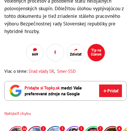
volebných procesov a pôsobenie štátu nelojálnych
polovojenských skupín. Dôležitou úlohou vyplývajúcou z
tohto dokumentu je tiež zriadenie stáleho pracovného
výboru Bezpečnostnej rady Slovenskej republiky pre
hybridné hrozby.
Tip na
669
Zdieľať
článok
Viac o téme:
Úrad vlády SR
,
Smer-SSD
Pridajte si Topky.sk
medzi Vaše
Pridať
preferované zdroje na Google
Nahlásiť chybu
16
2
3
5
7
4