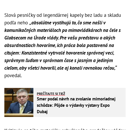
Slová pesničky od legendárnej kapely bez ladu a skladu
podľa neho
„absolútne vystihujú to, čo sme našli v
komunikačných materiáloch po mimovládkároch na čele s
Globsecom na Úrade vlády. Pre vašu predstavu o akých
absurdnostiach hovoríme, ich práca bola postavená na
citujem: Konzistentné vytrvalé hovorenie správnej veci,
správnym ľuďom v správnom čase s jasným a jediným
cieľom, aby všetci hovorili, ale aj konali rovnakou rečou,“
povedal.
PREČÍTAJTE SI TIEŽ
Smer podal návrh na zvolanie mimoriadnej
schôdze: Pôjde o výdavky výstavy Expo
Dubaj