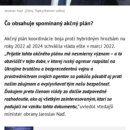
Jaroslav Naď (Zdroj: Topky/Ramon Leško)
Čo obsahuje spomínaný akčný plán?
Akčný plán koordinácie boja proti hybridným hrozbám na
roky 2022 až 2024 schválila vláda ešte v marci 2022.
„Prijatie tohto akčného plánu má nesmierny význam – a to
obzvlášť v tejto dobe, v ktorej ruský agresor rozpútal na
Ukrajine brutálnu a bezprecedentnú vojnu a
prostredníctvom svojich agentov sa pokúša pôsobiť aj proti
našim záujmom a ovplyvňovať tým našu bezpečnosť.
Ďakujem preto členom vlády za ďalšie zodpovedné
rozhodnutie, ako aj všetkým zainteresovaným, ktorí sa
podujali na vzniku tohto dokumentu,”
uviedol vtedajší
minister obrany Jaroslav Naď.