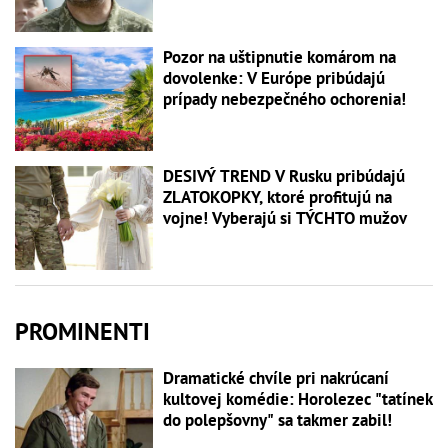
Pozor na uštipnutie komárom na
dovolenke: V Európe pribúdajú
prípady nebezpečného ochorenia!
DESIVÝ TREND V Rusku pribúdajú
ZLATOKOPKY, ktoré profitujú na
vojne! Vyberajú si TÝCHTO mužov
PROMINENTI
Dramatické chvíle pri nakrúcaní
kultovej komédie: Horolezec "tatínek
do polepšovny" sa takmer zabil!