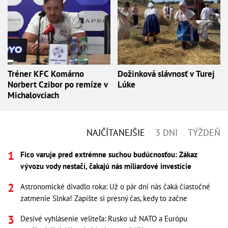
Tréner KFC Komárno
Dožinková slávnosť v Turej
Norbert Czibor po remíze v
Lúke
Michalovciach
NAJČÍTANEJŠIE
3 DNI
TÝŽDEŇ
Fico varuje pred extrémne suchou budúcnosťou: Zákaz
vývozu vody nestačí, čakajú nás miliardové investície
Astronomické divadlo roka: Už o pár dní nás čaká čiastočné
zatmenie Slnka! Zapíšte si presný čas, kedy to začne
Desivé vyhlásenie veliteľa: Rusko už NATO a Európu