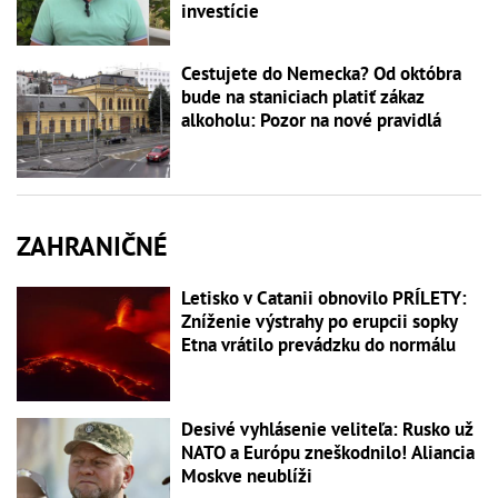
investície
Cestujete do Nemecka? Od októbra
bude na staniciach platiť zákaz
alkoholu: Pozor na nové pravidlá
ZAHRANIČNÉ
Letisko v Catanii obnovilo PRÍLETY:
Zníženie výstrahy po erupcii sopky
Etna vrátilo prevádzku do normálu
Desivé vyhlásenie veliteľa: Rusko už
NATO a Európu zneškodnilo! Aliancia
Moskve neublíži