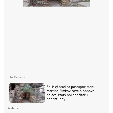
Spišský hrad sa postupne mení:
Martina Šimkovičová o obnove
paláca, ktorý bol spočiatku
neprístupný
Reklama