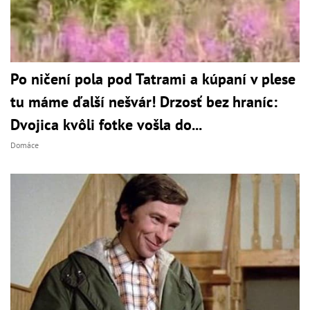
Po ničení pola pod Tatrami a kúpaní v plese
tu máme ďalší nešvár! Drzosť bez hraníc:
Dvojica kvôli fotke vošla do...
Domáce