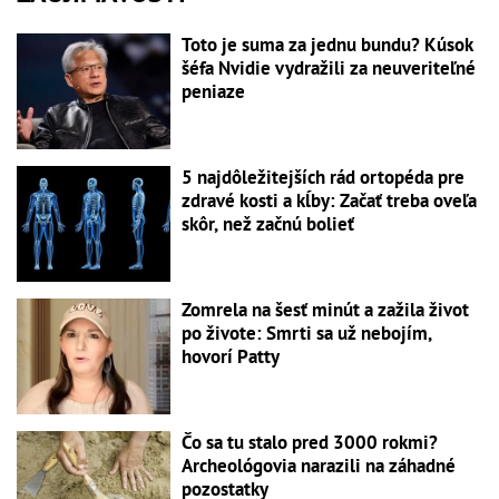
Toto je suma za jednu bundu? Kúsok
šéfa Nvidie vydražili za neuveriteľné
peniaze
5 najdôležitejších rád ortopéda pre
zdravé kosti a kĺby: Začať treba oveľa
skôr, než začnú bolieť
Zomrela na šesť minút a zažila život
po živote: Smrti sa už nebojím,
hovorí Patty
Čo sa tu stalo pred 3000 rokmi?
Archeológovia narazili na záhadné
pozostatky