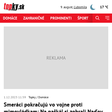
17 °C
9. august
,
Ľubomíra
DOMÁCE
ZAHRANIČNÉ
PROMINENTI
ŠPORT
ZAUJÍMAV
1.12.2023 11:59
Topky
Domáce
Smeráci pokračujú vo vojne proti
mimovládkam: Na paškál si zobrali Naďov