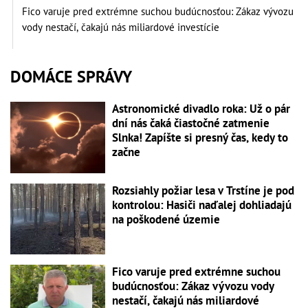
Fico varuje pred extrémne suchou budúcnosťou: Zákaz vývozu
vody nestačí, čakajú nás miliardové investície
DOMÁCE SPRÁVY
Astronomické divadlo roka: Už o pár
dní nás čaká čiastočné zatmenie
Slnka! Zapíšte si presný čas, kedy to
začne
Rozsiahly požiar lesa v Trstíne je pod
kontrolou: Hasiči naďalej dohliadajú
na poškodené územie
Fico varuje pred extrémne suchou
budúcnosťou: Zákaz vývozu vody
nestačí, čakajú nás miliardové