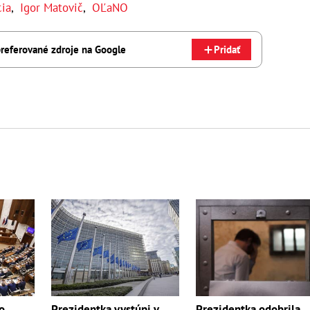
cia
,
Igor Matovič
,
OĽaNO
referované zdroje na Google
Pridať
o
Prezidentka vystúpi v
Prezidentka odobrila