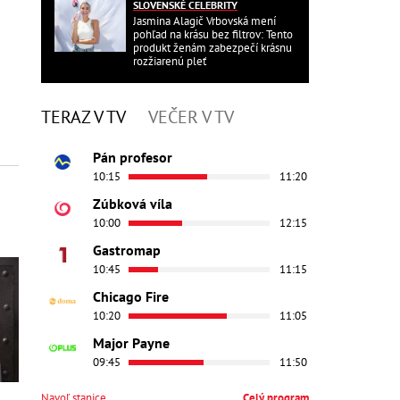
SLOVENSKÉ CELEBRITY
Jasmina Alagič Vrbovská mení
pohľad na krásu bez filtrov: Tento
produkt ženám zabezpečí krásnu
rozžiarenú pleť
TERAZ V TV
VEČER V TV
Pán profesor
10:15
11:20
Zúbková víla
10:00
12:15
Gastromap
10:45
11:15
Chicago Fire
10:20
11:05
Major Payne
09:45
11:50
Navoľ stanice
Celý program