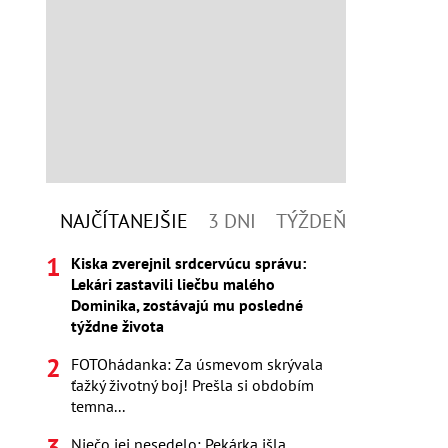
NAJČÍTANEJŠIE
3 DNI
TÝŽDEŇ
Kiska zverejnil srdcervúcu správu:
Lekári zastavili liečbu malého
Dominika, zostávajú mu posledné
týždne života
FOTOhádanka: Za úsmevom skrývala
ťažký životný boj! Prešla si obdobím
temna...
Niečo jej nesedelo: Pekárka išla