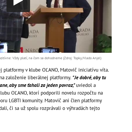
itívne: Vždy platí, na čom sa dohodneme (Zdroj: Topky/Vlado Anjel)
j platformy v klube OĽANO, Matovič iniciatívu víta.
 na založenie liberálnej platformy.
"Je dobré, aby tu
trane, aby sme ťahali za jeden povraz,"
uviedol a
klubu OĽANO, ktorí podporili novelu rozpočtu na
poru LGBTI komunity. Matovič ani člen platformy
li, či sa už spolu rozprávali o výhradách tejto