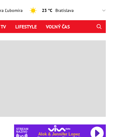
jtra Ľubomíra
23 °C
 TV
LIFESTYLE
VOĽNÝ ČAS
STREAM
NAŽIVO
Alok & Jennifer Lopez