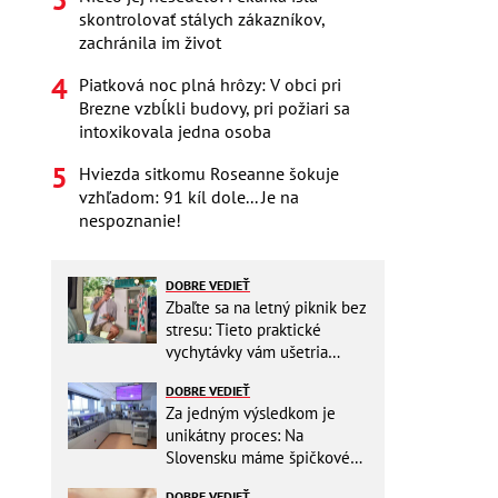
skontrolovať stálych zákazníkov,
zachránila im život
Piatková noc plná hrôzy: V obci pri
Brezne vzbĺkli budovy, pri požiari sa
intoxikovala jedna osoba
Hviezda sitkomu Roseanne šokuje
vzhľadom: 91 kíl dole... Je na
nespoznanie!
DOBRE VEDIEŤ
Zbaľte sa na letný piknik bez
stresu: Tieto praktické
vychytávky vám ušetria
miesto v batohu!
DOBRE VEDIEŤ
Za jedným výsledkom je
unikátny proces: Na
Slovensku máme špičkové
pracovisko
DOBRE VEDIEŤ