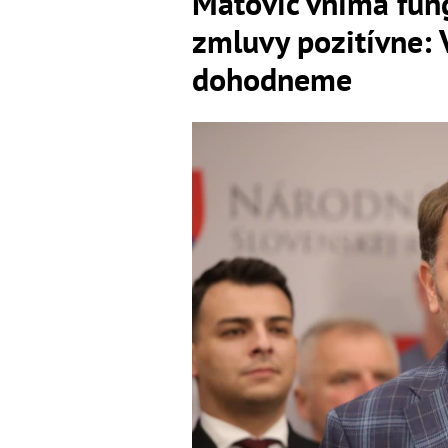
Matovič vníma fun
zmluvy pozitívne: 
dohodneme