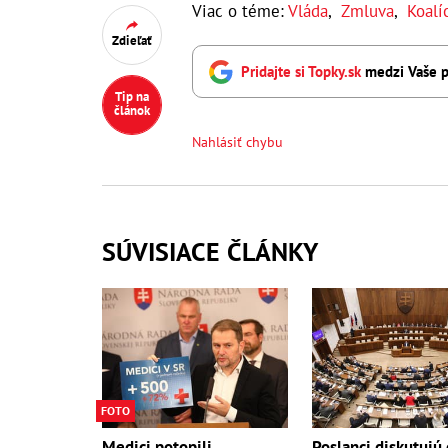
Viac o téme:
Vláda
,
Zmluva
,
Koalí
Zdieľať
Pridajte si Topky.sk
medzi Vaše p
Tip na
článok
Nahlásiť chybu
SÚVISIACE ČLÁNKY
FOTO
Medici potopili
Poslanci diskutujú 