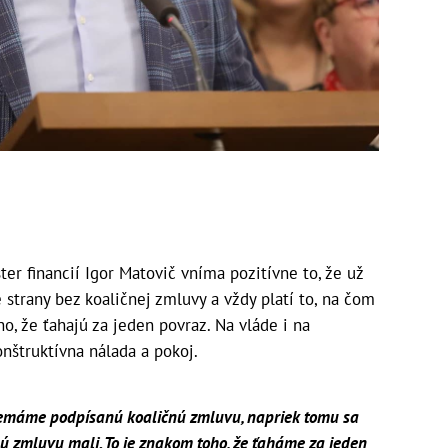
r financií Igor Matovič vníma pozitívne to, že už
 strany bez koaličnej zmluvy a vždy platí to, na čom
o, že ťahajú za jeden povraz. Na vláde i na
onštruktívna nálada a pokoj.
nemáme podpísanú koaličnú zmluvu, napriek tomu sa
ú zmluvu mali. To je znakom toho, že ťaháme za jeden