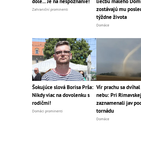
dole... Je na nespoznanie!
liečbu malého Domi
zostávajú mu posle
Zahraniční prominenti
týždne života
Domáce
Šokujúce slová Borisa Prša:
Vír prachu sa dvíhal 
Nikdy viac na dovolenku s
nebu: Pri Rimavske
rodičmi!
zaznamenali jav po
tornádu
Domáci prominenti
Domáce