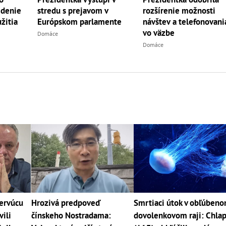
edenie
stredu s prejavom v
rozšírenie možnosti
žitia
Európskom parlamente
návštev a telefonovani
vo väzbe
Domáce
Domáce
cervúcu
Hrozivá predpoveď
Smrtiaci útok v obľúben
vili
čínskeho Nostradama:
dovolenkovom raji: Chla