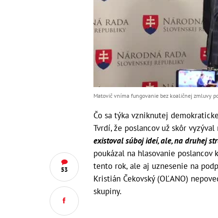
Matovič vníma fungovanie bez koaličnej zmluvy poz
Čo sa týka vzniknutej demokraticke
Tvrdí, že poslancov už skôr vyzýval
existoval súboj ideí, ale, na druhej s
poukázal na hlasovanie poslancov 
tento rok, ale aj uznesenie na pod
53
Kristián Čekovský (OĽANO) nepoveda
skupiny.