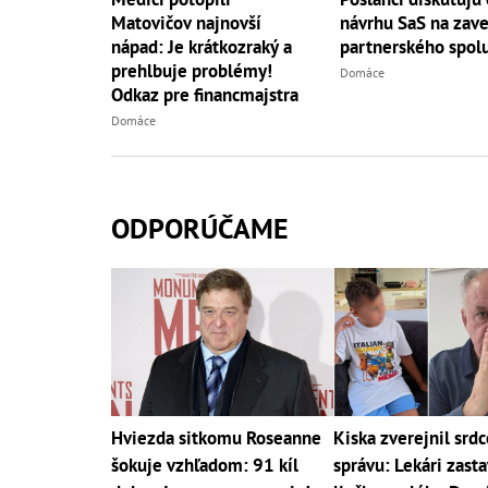
Matovičov najnovší
návrhu SaS na zav
nápad: Je krátkozraký a
partnerského spolu
prehlbuje problémy!
Domáce
Odkaz pre financmajstra
Domáce
ODPORÚČAME
Hviezda sitkomu Roseanne
Kiska zverejnil srd
šokuje vzhľadom: 91 kíl
správu: Lekári zasta