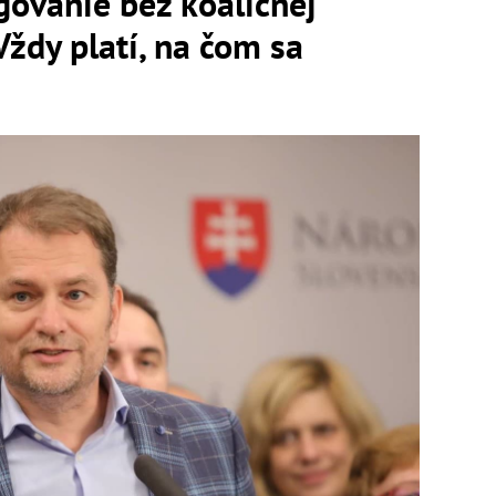
govanie bez koaličnej
Vždy platí, na čom sa