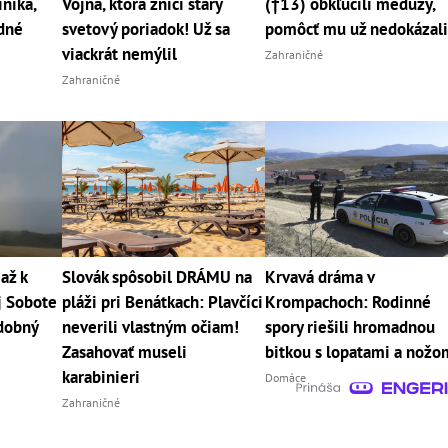
nika,
Vojna, ktorá zničí starý
(†13) obkľúčili medúzy,
dné
svetový poriadok! Už sa
pomôcť mu už nedokázal
viackrát nemýlil
Zahraničné
Zahraničné
až k
Slovák spôsobil DRÁMU na
Krvavá dráma v
j Sobote
pláži pri Benátkach: Plavčíci
Krompachoch: Rodinné
dobný
neverili vlastným očiam!
spory riešili hromadnou
Zasahovať museli
bitkou s lopatami a nožo
karabinieri
Domáce
Zahraničné