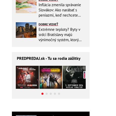
Inflácia zmenila správanie
Slovákov: Ako narábať s
peniazmi, keď nechcete
zbytočne riskovať?
DOBRE VEDIEŤ
Extrémne teploty? Byty v
srdci Bratislavy majú
výnimočný systém, ktorý
ešte aj šetrí náklady
PREDPREDAJ
.sk - Tu sa rodia zážitky