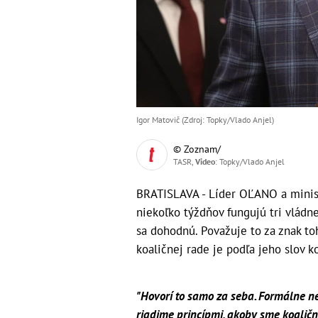
Igor Matovič (Zdroj: Topky/Vlado Anjel)
© Zoznam/
TASR,
Video
: Topky/Vlado Anjel
BRATISLAVA - Líder OĽANO a ministe
niekoľko týždňov fungujú tri vládne
sa dohodnú. Považuje to za znak toh
koaličnej rade je podľa jeho slov k
"Hovorí to samo za seba. Formálne 
riadime princípmi, akoby sme koaličn