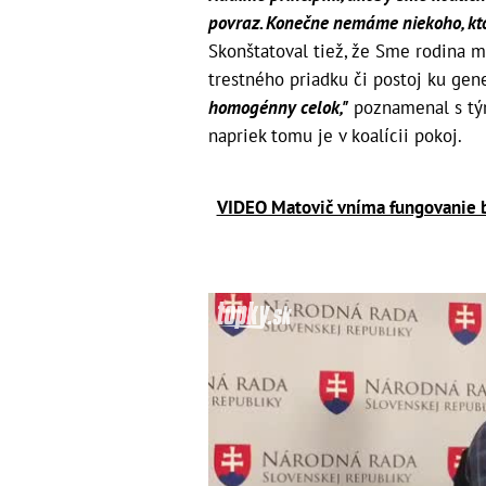
povraz. Konečne nemáme niekoho, kt
Skonštatoval tiež, že Sme rodina m
trestného priadku či postoj ku ge
homogénny celok,"
poznamenal s tým,
napriek tomu je v koalícii pokoj.
VIDEO Matovič vníma fungovanie be