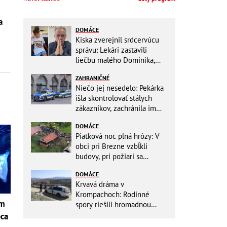
a
DOMÁCE
Kiska zverejnil srdcervúcu
správu: Lekári zastavili
liečbu malého Dominika,
zostávajú mu posledné
ZAHRANIČNÉ
týždne života
Niečo jej nesedelo: Pekárka
išla skontrolovať stálych
zákazníkov, zachránila im
život
DOMÁCE
Piatková noc plná hrôzy: V
obci pri Brezne vzbĺkli
budovy, pri požiari sa
intoxikovala jedna osoba
DOMÁCE
Krvavá dráma v
Krompachoch: Rodinné
om
spory riešili hromadnou
bitkou s lopatami a nožom!
pca