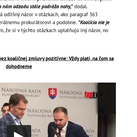
o nám odzadu stále podráža nohy,"
dodal.
á odlišný názor v otázkach, ako paragraf 363
nerálnemu prokurátorovi a podobne.
"Koalícia nie je
 že si v týchto otázkach uplatňujú iný názor, no
z koaličnej zmluvy pozitívne: Vždy platí, na čom sa
dohodneme