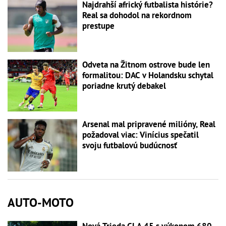
Najdrahší africký futbalista histórie?
Real sa dohodol na rekordnom
prestupe
Odveta na Žitnom ostrove bude len
formalitou: DAC v Holandsku schytal
poriadne krutý debakel
Arsenal mal pripravené milióny, Real
požadoval viac: Vinícius spečatil
svoju futbalovú budúcnosť
AUTO-MOTO
Nová Trieda CLA 45 s výkonom 680