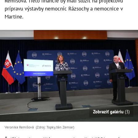
Remišová. Tieto financie by mali slúžiť na projektovú
prípravu výstavby nemocníc Rázsochy a nemocnice v
Martine.
Zobraziť galériu
(3)
Veronika Remišová (Zdroj: Topky/Ján Zemiar)