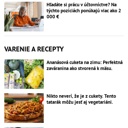
Hľadáte si prácu v účtovníctve? Na
týchto pozíciách ponúkajú viac ako 2
000 €
VARENIE A RECEPTY
Ananásová cuketa na zimu: Perfektná
zaváranina ako stvorená k mäsu.
Nikto neverí, že je z cukety. Tento
tatarák môžu jesť aj vegetariáni.