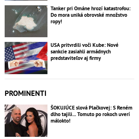
Tanker pri Ománe hrozí katastrofou:
Do mora uniká obrovské množstvo
ropy!
USA pritvrdili voči Kube: Nové
sankcie zasiahli armádnych
predstaviteľov aj firmy
PROMINENTI
ŠOKUJÚCE slová Plačkovej: S Reném
dlho tajili... Tomuto po rokoch uverí
málokto!