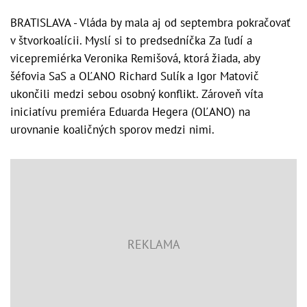
BRATISLAVA - Vláda by mala aj od septembra pokračovať
v štvorkoalícii. Myslí si to predsedníčka Za ľudí a
vicepremiérka Veronika Remišová, ktorá žiada, aby
šéfovia SaS a OĽANO Richard Sulík a Igor Matovič
ukončili medzi sebou osobný konflikt. Zároveň víta
iniciatívu premiéra Eduarda Hegera (OĽANO) na
urovnanie koaličných sporov medzi nimi.