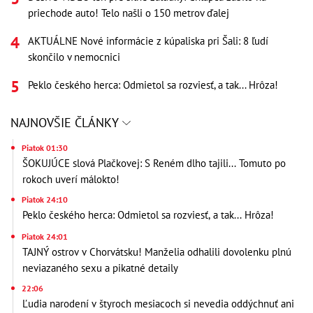
priechode auto! Telo našli o 150 metrov ďalej
AKTUÁLNE Nové informácie z kúpaliska pri Šali: 8 ľudí
skončilo v nemocnici
Peklo českého herca: Odmietol sa rozviesť, a tak... Hrôza!
NAJNOVŠIE ČLÁNKY
Piatok 01:30
ŠOKUJÚCE slová Plačkovej: S Reném dlho tajili... Tomuto po
rokoch uverí málokto!
Piatok 24:10
Peklo českého herca: Odmietol sa rozviesť, a tak... Hrôza!
Piatok 24:01
TAJNÝ ostrov v Chorvátsku! Manželia odhalili dovolenku plnú
neviazaného sexu a pikatné detaily
22:06
Ľudia narodení v štyroch mesiacoch si nevedia oddýchnuť ani