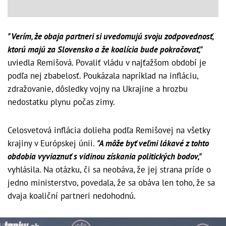
"Verím, že obaja partneri si uvedomujú svoju zodpovednosť,
ktorú majú za Slovensko a že koalícia bude pokračovať,"
uviedla Remišová. Povaliť vládu v najťažšom období je
podľa nej zbabelosť. Poukázala napríklad na infláciu,
zdražovanie, dôsledky vojny na Ukrajine a hrozbu
nedostatku plynu počas zimy.
Celosvetová inflácia dolieha podľa Remišovej na všetky
krajiny v Európskej únii.
"A môže byť veľmi lákavé z tohto
obdobia vyviaznuť s vidinou získania politických bodov,"
vyhlásila. Na otázku, či sa neobáva, že jej strana príde o
jedno ministerstvo, povedala, že sa obáva len toho, že sa
dvaja koaliční partneri nedohodnú.