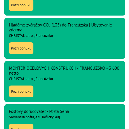
Pozri ponuku
Hľadáme zváračov CO₂ (135) do Francúzska | Ubytovanie
zdarma
CHRISTAL s. r. o., Francúzsko
Pozri ponuku
MONTÉR OCEĽOVÝCH KONŠTRUKCIÍ - FRANCÚZSKO - 3 600
netto
CHRISTAL s. r. o., Francúzsko
Pozri ponuku
Poštový doručovateľ - Pošta Seňa
Slovenská pošta, a.s., Košický kraj