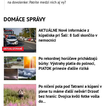
na dovolenke: Patríte medzi nich aj vy?
DOMÁCE SPRÁVY
AKTUÁLNE Nové informácie z
kúpaliska pri Šali: 8 ľudí skončilo v
nemocnici
AKTUALIZOVANÉ
Po rekordnej horúčave prichádzajú
búrky: Výstrahy platia do polnoci,
PIATOK prinesie ďalšie riziká
Po ničení pola pod Tatrami a kúpaní v
plese tu máme ďalší nešvár! Drzosť
bez hraníc: Dvojica kvôli fotke vošla
do...