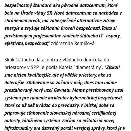
bezpečnostný štandard ako pôvodné datacentrum, ktoré
bolo na Úrade vlády SR. Nové datacentrum sa nachádza v
chránenom areáli, má zabezpečené alternatívne zdroje
energie a zvyšuje základnú úroveň bezpečnosti. Takto si
predstavujem profesionálne riadenie štátneho IT - úspory,
efektivita, bezpečnosť,"
zdôraznila Remišová.
Skok štátneho datacentra z vládneho domčeka do
priestorov v SPP je podľa Karela "diametrálny".
"Získali
sme nielen kvalitnejšie, ale aj väčšie priestory, ako sú
doterajšie. Sťahovanie sa začalo v máji, dnes tam máme
presťahovaný nový uzol Govnetu. Máme presťahovaný uzol
systému pre riadenie incidentov kybernetickej bezpečnosti,
ktoré sa už tiež uvádza do prevádzky. V blízkej dobe sa
pripravuje sťahovanie slovenskej národnej certifikačnej
autority, záložného systému. Začína sa inštalácia novej
infraštruktúry pre ústredný portál verejnej správy, ktorá je v