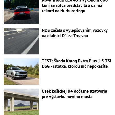
koní sa sotva predstavila a už má
rekord na Nurburgringu
NDS začala s vylepšovaním vozovky
na diaľnici D1 za Trnavou
TEST: Škoda Karoq Extra Plus 1.5 TSI
DSG - istotka, ktorou nič nepokazíte
Úsek košickej R4 dočasne uzatvoria
pre výstavbu nového mosta