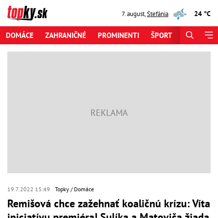
24 °C
7. august
,
Štefánia
DOMÁCE
ZAHRANIČNÉ
PROMINENTI
ŠPORT
ZAUJÍMAV
19.7.2022 15:49
Topky
Domáce
Remišová chce zažehnať koaličnú krízu: Víta
iniciatívu premiéra! Sulíka a Matoviča žiada