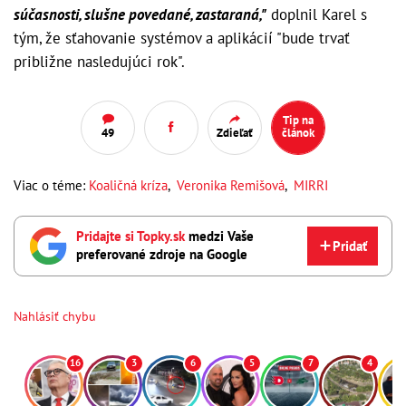
súčasnosti, slušne povedané, zastaraná,"
doplnil Karel s
tým, že sťahovanie systémov a aplikácií "bude trvať
približne nasledujúci rok".
Tip na
49
Zdieľať
článok
Viac o téme:
Koaličná kríza
,
Veronika Remišová
,
MIRRI
Pridajte si Topky.sk
medzi Vaše
Pridať
preferované zdroje na Google
Nahlásiť chybu
16
3
6
5
7
4