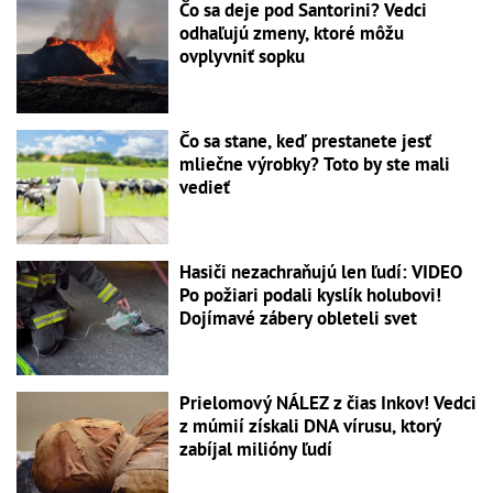
Čo sa deje pod Santorini? Vedci
odhaľujú zmeny, ktoré môžu
ovplyvniť sopku
Čo sa stane, keď prestanete jesť
mliečne výrobky? Toto by ste mali
vedieť
Hasiči nezachraňujú len ľudí: VIDEO
Po požiari podali kyslík holubovi!
Dojímavé zábery obleteli svet
Prielomový NÁLEZ z čias Inkov! Vedci
z múmií získali DNA vírusu, ktorý
zabíjal milióny ľudí