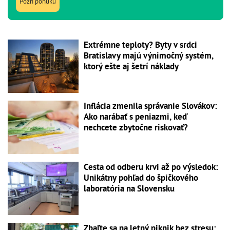
Pozri ponuku
Extrémne teploty? Byty v srdci
Bratislavy majú výnimočný systém,
ktorý ešte aj šetrí náklady
Inflácia zmenila správanie Slovákov:
Ako narábať s peniazmi, keď
nechcete zbytočne riskovať?
Cesta od odberu krvi až po výsledok:
Unikátny pohľad do špičkového
laboratória na Slovensku
Zbaľte sa na letný piknik bez stresu: