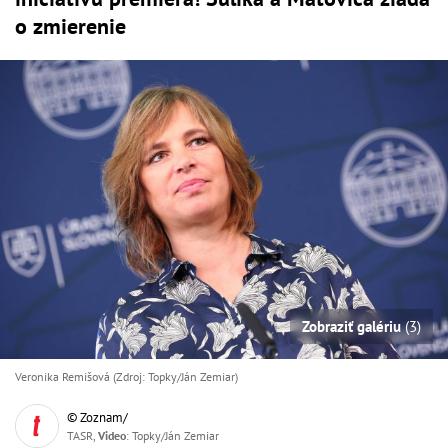
o zmierenie
Zobraziť galériu
(3)
Veronika Remišová (Zdroj: Topky/Ján Zemiar)
© Zoznam/
TASR,
Video
: Topky/Ján Zemiar