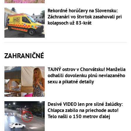
Rekordné horúčavy na Slovensku:
Záchranári vo štvrtok zasahovali pri
kolapsoch už 83-krát
ZAHRANIČNÉ
TAJNÝ ostrov v Chorvátsku! Manželia
odhalili dovolenku plnú neviazaného
sexu a pikatné detaily
Desivé VIDEO len pre silné žalúdky:
Chlapca zabilo na priechode auto!
Telo našli o 150 metrov ďalej