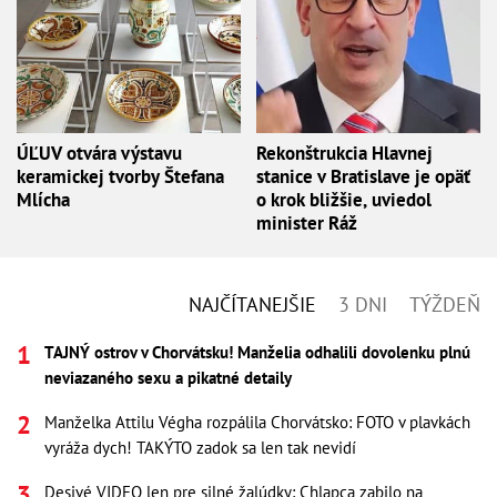
ÚĽUV otvára výstavu
Rekonštrukcia Hlavnej
keramickej tvorby Štefana
stanice v Bratislave je opäť
Mlícha
o krok bližšie, uviedol
minister Ráž
NAJČÍTANEJŠIE
3 DNI
TÝŽDEŇ
TAJNÝ ostrov v Chorvátsku! Manželia odhalili dovolenku plnú
neviazaného sexu a pikatné detaily
Manželka Attilu Végha rozpálila Chorvátsko: FOTO v plavkách
vyráža dych! TAKÝTO zadok sa len tak nevidí
Desivé VIDEO len pre silné žalúdky: Chlapca zabilo na