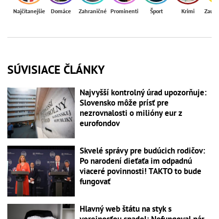
Najčítanejšie
Domáce
Zahraničné
Prominenti
Šport
Krimi
Zaují
SÚVISIACE ČLÁNKY
Najvyšší kontrolný úrad upozorňuje:
Slovensko môže prísť pre
nezrovnalosti o milióny eur z
eurofondov
Skvelé správy pre budúcich rodičov:
Po narodení dieťaťa im odpadnú
viaceré povinnosti! TAKTO to bude
fungovať
Hlavný web štátu na styk s
verejnosťou spadol: Nefungoval pár