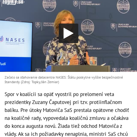
Začalo sa sťahovanie datacentra NASES: Štátu poskytne vyššie bezpečnostné
štandardy (Zdroj: Topky/Ján Zemiar)
Spor v koalícii sa opäť vyostril po prelomení veta
prezidentky Zuzany Čaputovej pri tzv. protiinflačnom
balíku. Pre útoky Matoviča SaS prestala opätovne chodiť
na koaličné rady, vypovedala koaličnú zmluvu a očakáva
do konca augusta novú. Žiada tiež odchod Matoviča z
vlády. Ak sa ich požiadavky nenaplnia, ministri SaS chcú