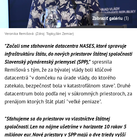
Zobraziť galériu
(3)
Veronika Remišová (Zdroj: Topky/Ján Zemiar)
"Začali sme sťahovanie datacentra NASES, ktoré spravuje
infraštruktúru štátu, do nových priestorov štátnej spoločnosti
Slovenský plynárenský priemysel (SPP),"
spresnila
Remišová s tým, že za bývalej vlády boli kľúčové
datacentrá "v domčeku na úrade vlády, do ktorého
zatekalo, bezpečnosť bola v katastrofálnom stave". Druhé
datacentrum bolo podľa nej v súkromných priestoroch, za
prenájom ktorých štát platí "veľké peniaze".
"Sťahujeme sa do priestorov vo vlastníctve štátnej
spoločnosti. Len na nájme ušetríme v horizonte 10 rokov 5
miliónov eur. Nové priestory v SPP majú o dve triedy vyšší