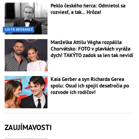
Peklo českého herca: Odmietol sa
rozviesť, a tak... Hrôza!
128 FB INTERAKCIÍ
Manželka Attilu Végha rozpálila
Chorvátsko: FOTO v plavkách vyráža
dych! TAKÝTO zadok sa len tak nevidí
Kaia Gerber a syn Richarda Gerea
spolu: Osud ich spojil desaťročia po
rozvode ich rodičov!
ZAUJÍMAVOSTI