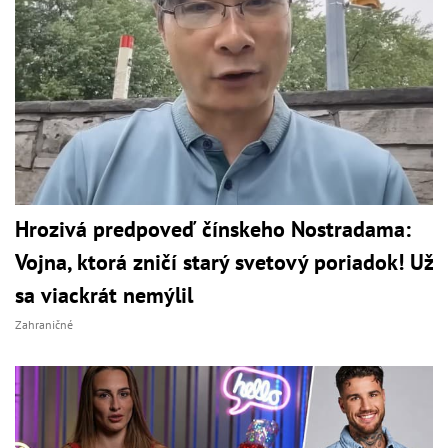
Hrozivá predpoveď čínskeho Nostradama:
Vojna, ktorá zničí starý svetový poriadok! Už
sa viackrát nemýlil
Zahraničné