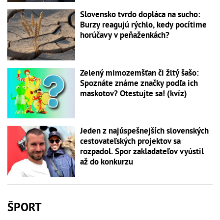
Slovensko tvrdo dopláca na sucho:
Burzy reagujú rýchlo, kedy pocítime
horúčavy v peňaženkách?
Zelený mimozemšťan či žltý šašo:
Spoznáte známe značky podľa ich
maskotov? Otestujte sa! (kvíz)
Jeden z najúspešnejších slovenských
cestovateľských projektov sa
rozpadol. Spor zakladateľov vyústil
až do konkurzu
ŠPORT