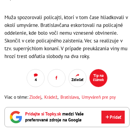
Muža spozorovali policajti, ktorí v tom čase hliadkovali v
okolí umyvárne. Bratislavčana eskortovali na policajné
oddelenie, kde bolo voči nemu vznesené obvinenie.
Skončil v cele policajného zaistenia. Vec sa realizuje v
tzv. superrýchlom konaní. V prípade preukázania viny mu
hrozí trest odňatia slobody na dva roky.
Tip na
4
Zdieľať
článok
Viac o téme:
Zlodej
,
Krádež
,
Bratislava
,
Umyváreň pre psy
Pridajte si Topky.sk
medzi Vaše
Pridať
preferované zdroje na Google