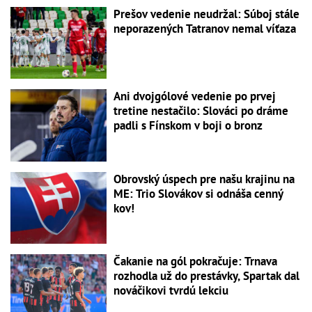
Prešov vedenie neudržal: Súboj stále
neporazených Tatranov nemal víťaza
Ani dvojgólové vedenie po prvej
tretine nestačilo: Slováci po dráme
padli s Fínskom v boji o bronz
Obrovský úspech pre našu krajinu na
ME: Trio Slovákov si odnáša cenný
kov!
Čakanie na gól pokračuje: Trnava
rozhodla už do prestávky, Spartak dal
nováčikovi tvrdú lekciu