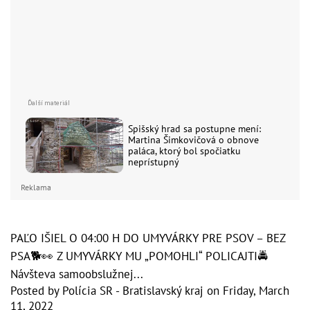
Spišský hrad sa postupne mení:
Martina Šimkovičová o obnove
paláca, ktorý bol spočiatku
neprístupný
Reklama
PAĽO IŠIEL O 04:00 H DO UMYVÁRKY PRE PSOV – BEZ
PSA🐕👀 Z UMYVÁRKY MU „POMOHLI“ POLICAJTI🚔
Návšteva samoobslužnej...
Posted by
Polícia SR - Bratislavský kraj
on
Friday, March
11, 2022