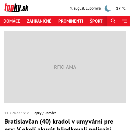
17 °C
9. august
,
Ľubomíra
DOMÁCE
ZAHRANIČNÉ
PROMINENTI
ŠPORT
ZAUJÍMAV
11.3.2022 15:31
Topky
Domáce
Bratislavčan (40) kradol v umyvárni pre
psy: V okolí akurát hliadkovali policajti