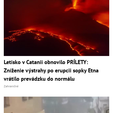
Letisko v Catanii obnovilo PRÍLETY:
Zníženie výstrahy po erupcii sopky Etna
vrátilo prevádzku do normálu
Zahraničné