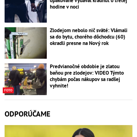
opakovane vydával kradnúť o tretej
hodine v noci
Zlodejom nebolo nič sväté: Vlámali
sa do bytu, chorého dôchodcu (60)
okradli presne na Nový rok
Predvianočné obdobie je zlatou
baňou pre zlodejov: VIDEO Týmto
chybám počas nákupov sa radšej
vyhnite!
FOTO
ODPORÚČAME