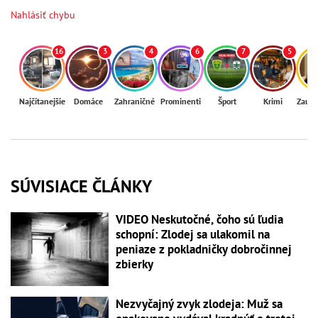
Nahlásiť chybu
16
3
4
6
7
5
Najčítanejšie
Domáce
Zahraničné
Prominenti
Šport
Krimi
Zaují
SÚVISIACE ČLÁNKY
VIDEO Neskutočné, čoho sú ľudia
schopní: Zlodej sa ulakomil na
peniaze z pokladničky dobročinnej
zbierky
Nezvyčajný zvyk zlodeja: Muž sa