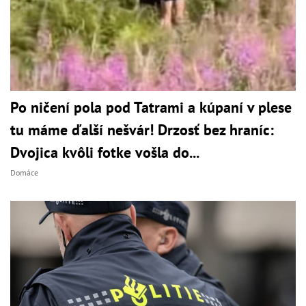
Po ničení pola pod Tatrami a kúpaní v plese
tu máme ďalší nešvár! Drzosť bez hraníc:
Dvojica kvôli fotke vošla do...
Domáce