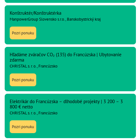
Konštruktér/Konštruktérka
ManpowerGroup Slovensko s.r.o., Banskobystrický kraj
Pozri ponuku
Hľadáme zváračov CO₂ (135) do Francúzska | Ubytovanie
zdarma
CHRISTAL s. r. o., Francúzsko
Pozri ponuku
Elektrikár do Francúzska – dlhodobé projekty | 3 200 – 3
800 € netto
CHRISTAL s. r. o., Francúzsko
Pozri ponuku