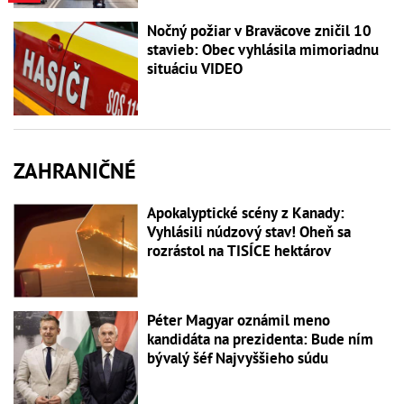
Nočný požiar v Braväcove zničil 10
stavieb: Obec vyhlásila mimoriadnu
situáciu VIDEO
ZAHRANIČNÉ
Apokalyptické scény z Kanady:
Vyhlásili núdzový stav! Oheň sa
rozrástol na TISÍCE hektárov
Péter Magyar oznámil meno
kandidáta na prezidenta: Bude ním
bývalý šéf Najvyššieho súdu