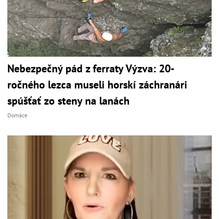
Nebezpečný pád z ferraty Výzva: 20-
ročného lezca museli horskí záchranári
spúšťať zo steny na lanách
Domáce