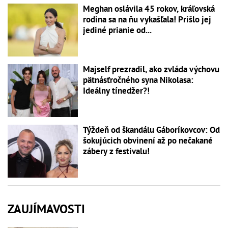
Meghan oslávila 45 rokov, kráľovská
rodina sa na ňu vykašľala! Prišlo jej
jediné prianie od...
Majself prezradil, ako zvláda výchovu
pätnásťročného syna Nikolasa:
Ideálny tínedžer?!
Týždeň od škandálu Gáboríkovcov: Od
šokujúcich obvinení až po nečakané
zábery z festivalu!
ZAUJÍMAVOSTI