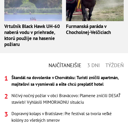
Vrtuľník Black Hawk UH-60
Furmanská paráda v
naberá vodu v priehrade,
Chocholnej-Velčiciach
ktorú použije na hasenie
požiaru
NAJČÍTANEJŠIE
3 DNI
TÝŽDEŇ
Škandál na dovolenke v Chorvátsku: Turisti zničili apartmán,
majiteľovi sa vysmievali a ešte chcú preplatiť hotel
Ničivý nočný požiar v obci Braväcovo: Plamene zničili DESAŤ
stavieb! Vyhlásili MIMORIADNU situáciu
Dopravný kolaps v Bratislave: Pre festival sa tvoria veľké
kolóny zo všetkých smerov