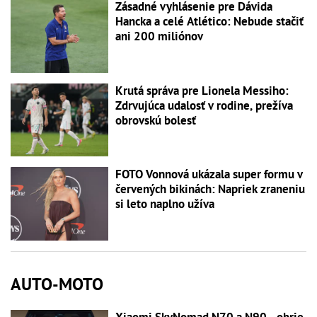
Zásadné vyhlásenie pre Dávida
Hancka a celé Atlético: Nebude stačiť
ani 200 miliónov
Krutá správa pre Lionela Messiho:
Zdrvujúca udalosť v rodine, prežíva
obrovskú bolesť
FOTO Vonnová ukázala super formu v
červených bikinách: Napriek zraneniu
si leto naplno užíva
AUTO-MOTO
Xiaomi SkyNomad N70 a N90 - obrie