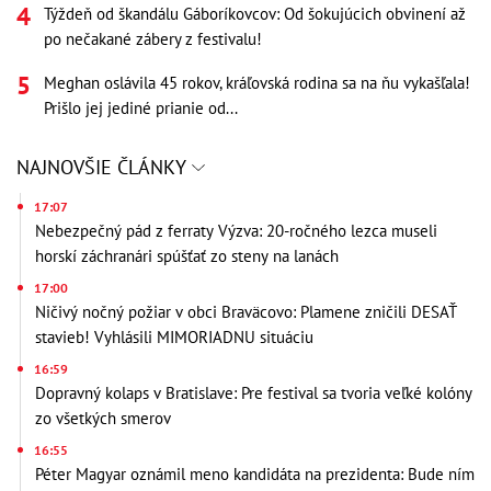
Týždeň od škandálu Gáboríkovcov: Od šokujúcich obvinení až
po nečakané zábery z festivalu!
Meghan oslávila 45 rokov, kráľovská rodina sa na ňu vykašľala!
Prišlo jej jediné prianie od...
NAJNOVŠIE ČLÁNKY
17:07
Nebezpečný pád z ferraty Výzva: 20-ročného lezca museli
horskí záchranári spúšťať zo steny na lanách
17:00
Ničivý nočný požiar v obci Braväcovo: Plamene zničili DESAŤ
stavieb! Vyhlásili MIMORIADNU situáciu
16:59
Dopravný kolaps v Bratislave: Pre festival sa tvoria veľké kolóny
zo všetkých smerov
16:55
Péter Magyar oznámil meno kandidáta na prezidenta: Bude ním