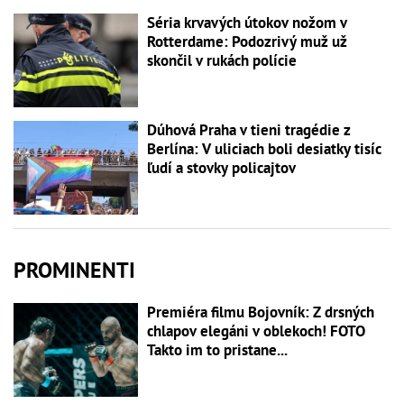
Séria krvavých útokov nožom v
Rotterdame: Podozrivý muž už
skončil v rukách polície
Dúhová Praha v tieni tragédie z
Berlína: V uliciach boli desiatky tisíc
ľudí a stovky policajtov
PROMINENTI
Premiéra filmu Bojovník: Z drsných
chlapov elegáni v oblekoch! FOTO
Takto im to pristane...