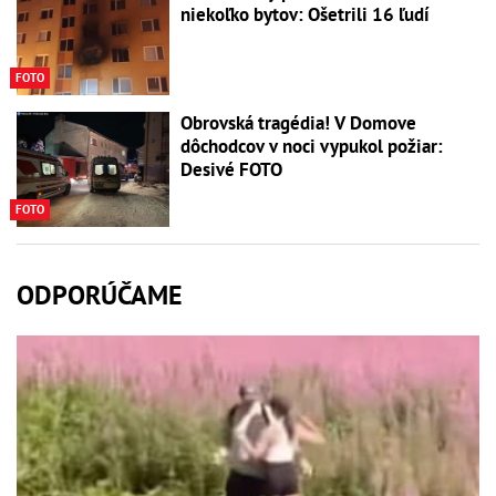
niekoľko bytov: Ošetrili 16 ľudí
FOTO
Obrovská tragédia! V Domove
dôchodcov v noci vypukol požiar:
Desivé FOTO
FOTO
ODPORÚČAME