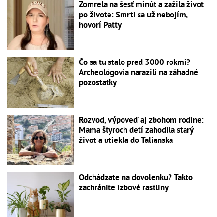
Zomrela na šesť minút a zažila život
po živote: Smrti sa už nebojím,
hovorí Patty
Čo sa tu stalo pred 3000 rokmi?
Archeológovia narazili na záhadné
pozostatky
Rozvod, výpoveď aj zbohom rodine:
Mama štyroch detí zahodila starý
život a utiekla do Talianska
Odchádzate na dovolenku? Takto
zachránite izbové rastliny