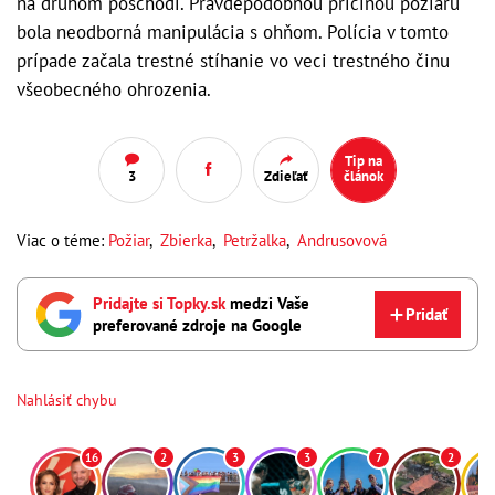
na druhom poschodí. Pravdepodobnou príčinou požiaru
bola neodborná manipulácia s ohňom. Polícia v tomto
prípade začala trestné stíhanie vo veci trestného činu
všeobecného ohrozenia.
Tip na
3
Zdieľať
článok
Viac o téme:
Požiar
,
Zbierka
,
Petržalka
,
Andrusovová
Pridajte si Topky.sk
medzi Vaše
Pridať
preferované zdroje na Google
Nahlásiť chybu
16
2
3
3
7
2