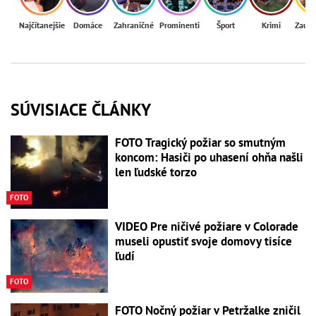
Najčítanejšie
Domáce
Zahraničné
Prominenti
Šport
Krimi
Zaují
SÚVISIACE ČLÁNKY
FOTO Tragický požiar so smutným
koncom: Hasiči po uhasení ohňa našli
len ľudské torzo
FOTO
VIDEO Pre ničivé požiare v Colorade
museli opustiť svoje domovy tisíce
ľudí
FOTO
FOTO Nočný požiar v Petržalke zničil