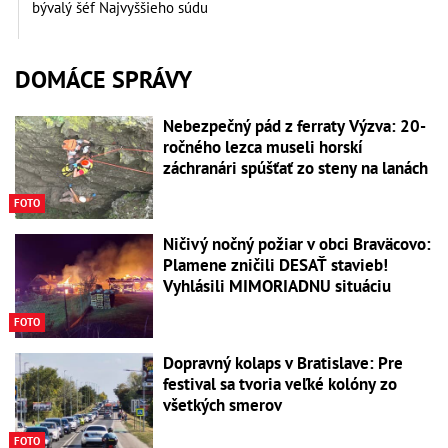
bývalý šéf Najvyššieho súdu
DOMÁCE SPRÁVY
Nebezpečný pád z ferraty Výzva: 20-
ročného lezca museli horskí
záchranári spúšťať zo steny na lanách
FOTO
Ničivý nočný požiar v obci Braväcovo:
Plamene zničili DESAŤ stavieb!
Vyhlásili MIMORIADNU situáciu
FOTO
Dopravný kolaps v Bratislave: Pre
festival sa tvoria veľké kolóny zo
všetkých smerov
FOTO