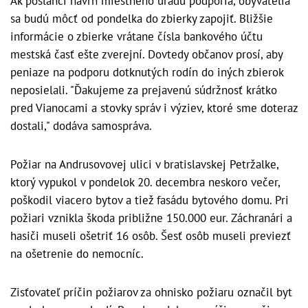
Ak poslanci návrh miestneho úradu podporia, obyvatelia
sa budú môcť od pondelka do zbierky zapojiť. Bližšie
informácie o zbierke vrátane čísla bankového účtu
mestská časť ešte zverejní. Dovtedy občanov prosí, aby
peniaze na podporu dotknutých rodín do iných zbierok
neposielali. "Ďakujeme za prejavenú súdržnosť krátko
pred Vianocami a stovky správ i výziev, ktoré sme doteraz
dostali," dodáva samospráva.
Požiar na Andrusovovej ulici v bratislavskej Petržalke,
ktorý vypukol v pondelok 20. decembra neskoro večer,
poškodil viacero bytov a tiež fasádu bytového domu. Pri
požiari vznikla škoda približne 150.000 eur. Záchranári a
hasiči museli ošetriť 16 osôb. Šesť osôb museli previezť
na ošetrenie do nemocníc.
Zisťovateľ príčin požiarov za ohnisko požiaru označil byt