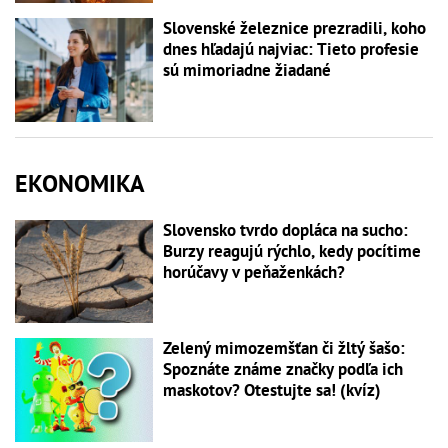
Slovenské železnice prezradili, koho
dnes hľadajú najviac: Tieto profesie
sú mimoriadne žiadané
EKONOMIKA
Slovensko tvrdo dopláca na sucho:
Burzy reagujú rýchlo, kedy pocítime
horúčavy v peňaženkách?
Zelený mimozemšťan či žltý šašo:
Spoznáte známe značky podľa ich
maskotov? Otestujte sa! (kvíz)