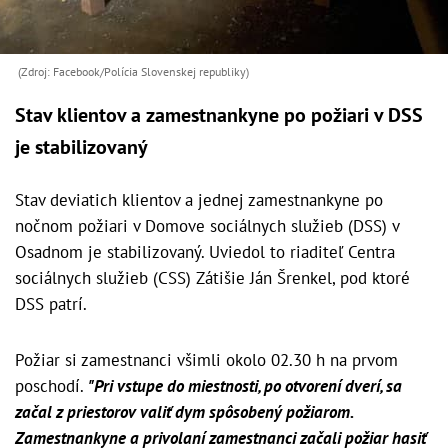
(Zdroj: Facebook/Polícia Slovenskej republiky)
Stav klientov a zamestnankyne po požiari v DSS
je stabilizovaný
Stav deviatich klientov a jednej zamestnankyne po
nočnom požiari v Domove sociálnych služieb (DSS) v
Osadnom je stabilizovaný. Uviedol to riaditeľ Centra
sociálnych služieb (CSS) Zátišie Ján Šrenkel, pod ktoré
DSS patrí.
Požiar si zamestnanci všimli okolo 02.30 h na prvom
poschodí.
"Pri vstupe do miestnosti, po otvorení dverí, sa
začal z priestorov valiť dym spôsobený požiarom.
Zamestnankyne a privolaní zamestnanci začali požiar hasiť