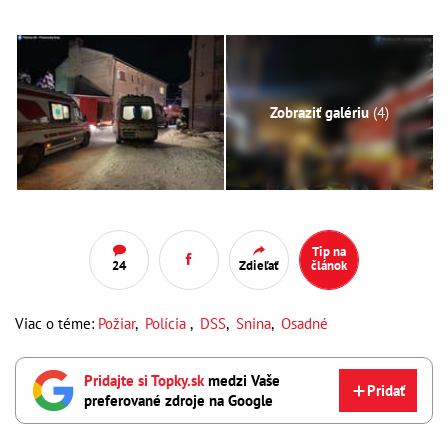
Zobraziť galériu
(4)
Tip na
24
Zdieľať
článok
Viac o téme:
Požiar
,
Polícia
,
DSS
,
Snina
,
Osadné
Pridajte si Topky.sk
medzi Vaše
Pridať
preferované zdroje na Google