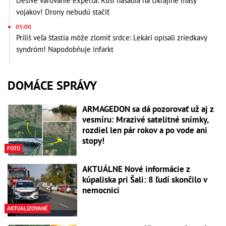
Desivé varovanie experta: Rusi nasadia na Ukrajine masy
vojakov! Drony nebudú stačiť
05:00
Príliš veľa šťastia môže zlomiť srdce: Lekári opísali zriedkavý
syndróm! Napodobňuje infarkt
DOMÁCE SPRÁVY
ARMAGEDON sa dá pozorovať už aj z
vesmíru: Mrazivé satelitné snímky,
rozdiel len pár rokov a po vode ani
stopy!
FOTO
AKTUÁLNE Nové informácie z
kúpaliska pri Šali: 8 ľudí skončilo v
nemocnici
AKTUALIZOVANÉ