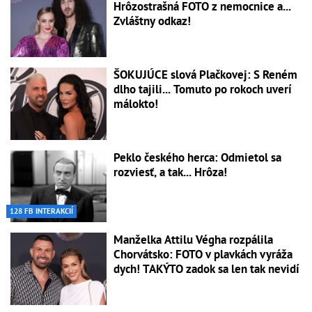
Hrôzostrašná FOTO z nemocnice a...
Zvláštny odkaz!
ŠOKUJÚCE slová Plačkovej: S Reném
dlho tajili... Tomuto po rokoch uverí
málokto!
Peklo českého herca: Odmietol sa
rozviesť, a tak... Hrôza!
128 FB INTERAKCIÍ
Manželka Attilu Végha rozpálila
Chorvátsko: FOTO v plavkách vyráža
dych! TAKÝTO zadok sa len tak nevidí