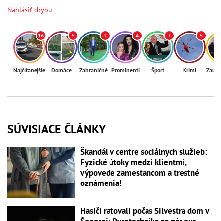
Nahlásiť chybu
16
5
2
4
7
5
Najčítanejšie
Domáce
Zahraničné
Prominenti
Šport
Krimi
Zaují
SÚVISIACE ČLÁNKY
Škandál v centre sociálnych služieb:
Fyzické útoky medzi klientmi,
výpovede zamestancom a trestné
oznámenia!
Hasiči ratovali počas Silvestra dom v
Šoporni: Pyrotechnika za pár eur