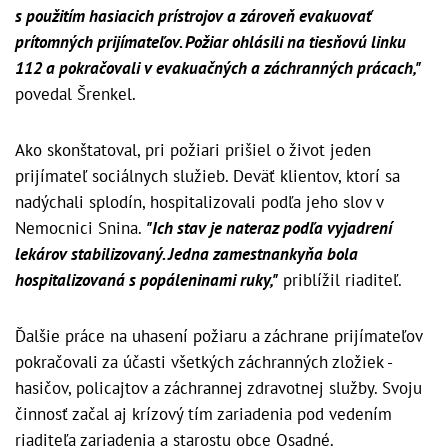
s použitím hasiacich prístrojov a zároveň evakuovať
prítomných prijímateľov. Požiar ohlásili na tiesňovú linku
112 a pokračovali v evakuačných a záchranných prácach,"
povedal Šrenkel.
Ako skonštatoval, pri požiari prišiel o život jeden
prijímateľ sociálnych služieb. Deväť klientov, ktorí sa
nadýchali splodín, hospitalizovali podľa jeho slov v
Nemocnici Snina.
"Ich stav je nateraz podľa vyjadrení
lekárov stabilizovaný. Jedna zamestnankyňa bola
hospitalizovaná s popáleninami ruky,"
priblížil riaditeľ.
Ďalšie práce na uhasení požiaru a záchrane prijímateľov
pokračovali za účasti všetkých záchranných zložiek -
hasičov, policajtov a záchrannej zdravotnej služby. Svoju
činnosť začal aj krízový tím zariadenia pod vedením
riaditeľa zariadenia a starostu obce Osadné.