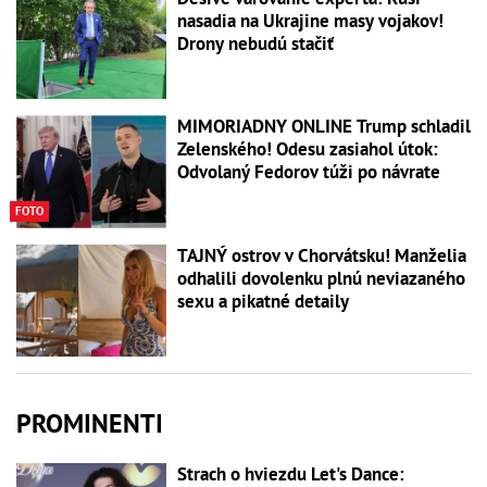
nasadia na Ukrajine masy vojakov!
Drony nebudú stačiť
MIMORIADNY ONLINE Trump schladil
Zelenského! Odesu zasiahol útok:
Odvolaný Fedorov túži po návrate
FOTO
TAJNÝ ostrov v Chorvátsku! Manželia
odhalili dovolenku plnú neviazaného
sexu a pikatné detaily
PROMINENTI
Strach o hviezdu Let's Dance: