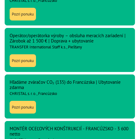
CHRISTAL s. r. o., Francúzsko
Pozri ponuku
Operátor/operátorka výroby – obsluha meracích zariadení |
Zárobok až 1 500 € | Doprava + ubytovanie
TRANSFER International Staff k.s., Piešťany
Pozri ponuku
Hľadáme zváračov CO₂ (135) do Francúzska | Ubytovanie
zdarma
CHRISTAL s. r. o., Francúzsko
Pozri ponuku
MONTÉR OCEĽOVÝCH KONŠTRUKCIÍ - FRANCÚZSKO - 3 600
netto