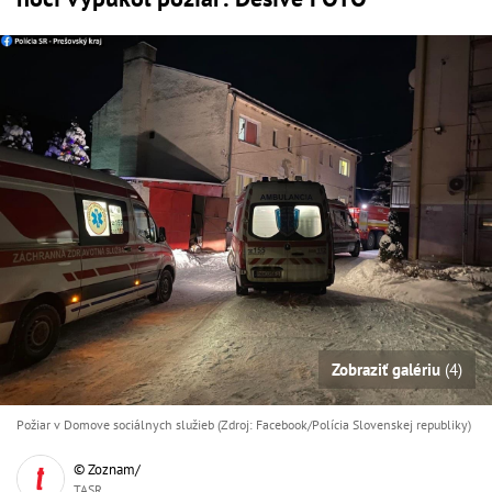
Zobraziť galériu
(4)
Požiar v Domove sociálnych služieb (Zdroj: Facebook/Polícia Slovenskej republiky)
© Zoznam/
TASR