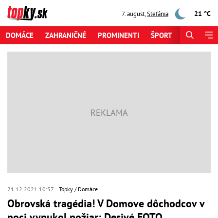
21 °C
7. august
,
Štefánia
DOMÁCE
ZAHRANIČNÉ
PROMINENTI
ŠPORT
ZAUJÍMAV
21.12.2021 10:57
Topky
Domáce
Obrovská tragédia! V Domove dôchodcov v
noci vypukol požiar: Desivé FOTO