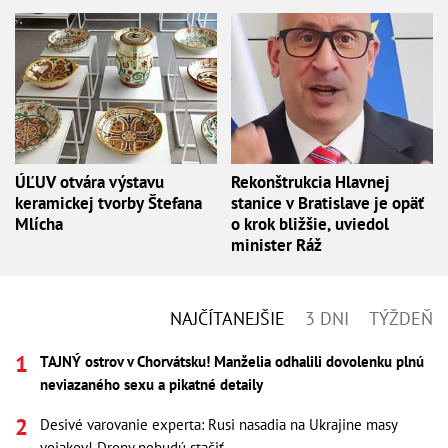
ÚĽUV otvára výstavu
Rekonštrukcia Hlavnej
keramickej tvorby Štefana
stanice v Bratislave je opäť
Mlícha
o krok bližšie, uviedol
minister Ráž
NAJČÍTANEJŠIE
3 DNI
TÝŽDEŇ
TAJNÝ ostrov v Chorvátsku! Manželia odhalili dovolenku plnú
neviazaného sexu a pikatné detaily
Desivé varovanie experta: Rusi nasadia na Ukrajine masy
vojakov! Drony nebudú stačiť