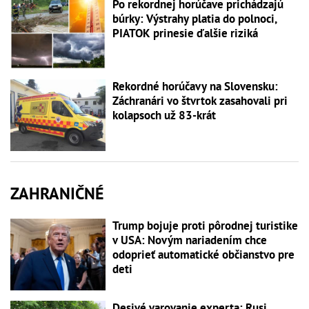
Po rekordnej horúčave prichádzajú
búrky: Výstrahy platia do polnoci,
PIATOK prinesie ďalšie riziká
Rekordné horúčavy na Slovensku:
Záchranári vo štvrtok zasahovali pri
kolapsoch už 83-krát
ZAHRANIČNÉ
Trump bojuje proti pôrodnej turistike
v USA: Novým nariadením chce
odoprieť automatické občianstvo pre
deti
Desivé varovanie experta: Rusi