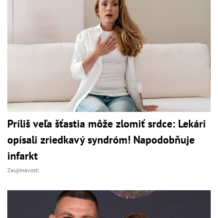
Príliš veľa šťastia môže zlomiť srdce: Lekári
opísali zriedkavý syndróm! Napodobňuje
infarkt
Zaujímavosti