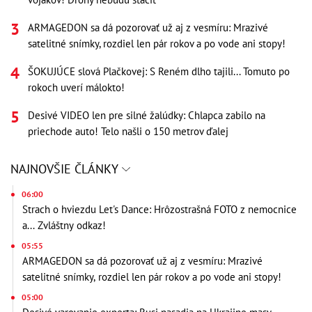
ARMAGEDON sa dá pozorovať už aj z vesmíru: Mrazivé
satelitné snímky, rozdiel len pár rokov a po vode ani stopy!
ŠOKUJÚCE slová Plačkovej: S Reném dlho tajili... Tomuto po
rokoch uverí málokto!
Desivé VIDEO len pre silné žalúdky: Chlapca zabilo na
priechode auto! Telo našli o 150 metrov ďalej
NAJNOVŠIE ČLÁNKY
06:00
Strach o hviezdu Let's Dance: Hrôzostrašná FOTO z nemocnice
a... Zvláštny odkaz!
05:55
ARMAGEDON sa dá pozorovať už aj z vesmíru: Mrazivé
satelitné snímky, rozdiel len pár rokov a po vode ani stopy!
05:00