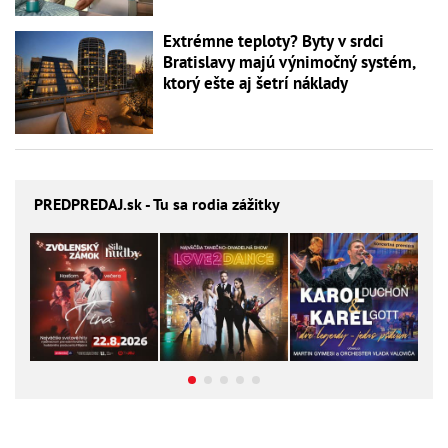
Extrémne teploty? Byty v srdci
Bratislavy majú výnimočný systém,
ktorý ešte aj šetrí náklady
PREDPREDAJ
.sk - Tu sa rodia zážitky