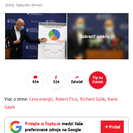
(Zdroj: Topky/Ján Zemiar)
Zobraziť galériu
(6)
Tip na
934
526
Zdieľať
článok
Viac o téme:
Ceny energií
,
Robert Fico
,
Richard Sulík
,
Karol
Galek
Pridajte si Topky.sk
medzi Vaše
Pridať
preferované zdroje na Google