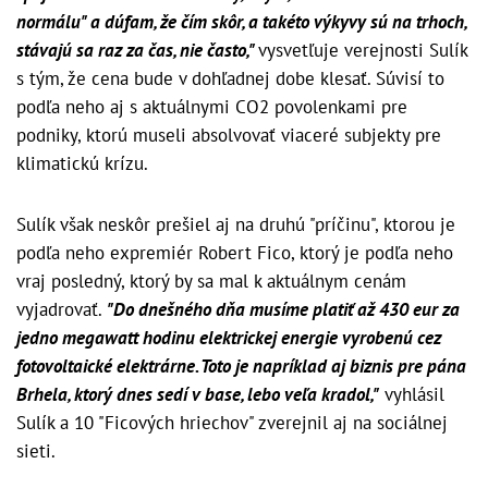
normálu" a dúfam, že čím skôr, a takéto výkyvy sú na trhoch,
stávajú sa raz za čas, nie často,"
vysvetľuje verejnosti Sulík
s tým, že cena bude v dohľadnej dobe klesať. Súvisí to
podľa neho aj s aktuálnymi CO2 povolenkami pre
podniky, ktorú museli absolvovať viaceré subjekty pre
klimatickú krízu.
Sulík však neskôr prešiel aj na druhú "príčinu", ktorou je
podľa neho expremiér Robert Fico, ktorý je podľa neho
vraj posledný, ktorý by sa mal k aktuálnym cenám
vyjadrovať.
"Do dnešného dňa musíme platiť až 430 eur za
jedno megawatt hodinu elektrickej energie vyrobenú cez
fotovoltaické elektrárne. Toto je napríklad aj biznis pre pána
Brhela, ktorý dnes sedí v base, lebo veľa kradol,"
vyhlásil
Sulík a 10 "Ficových hriechov" zverejnil aj na sociálnej
sieti.