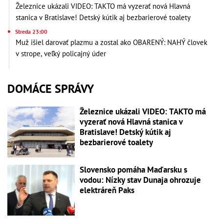
Železnice ukázali VIDEO: TAKTO má vyzerať nová Hlavná
stanica v Bratislave! Detský kútik aj bezbarierové toalety
Streda 23:00
Muž išiel darovať plazmu a zostal ako OBARENÝ: NAHÝ človek
v strope, veľký policajný úder
DOMÁCE SPRÁVY
Železnice ukázali VIDEO: TAKTO má
vyzerať nová Hlavná stanica v
Bratislave! Detský kútik aj
bezbarierové toalety
Slovensko pomáha Maďarsku s
vodou: Nízky stav Dunaja ohrozuje
elektráreň Paks