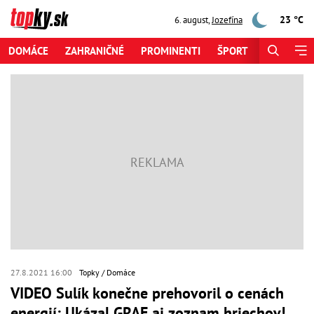
23 °C
6. august
,
Jozefína
DOMÁCE
ZAHRANIČNÉ
PROMINENTI
ŠPORT
ZAUJÍMAV
27.8.2021 16:00
Topky
Domáce
VIDEO Sulík konečne prehovoril o cenách
energií: Ukázal GRAF aj zoznam hriechov!