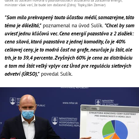
Galek so Sulíkom hovoria o podrobnostiiach blížiaceho sa zdraženia energií,
minister však verí, že bude len dočasné (Zdroj: Topky/Ján Zemiar)
"Som milo prekvapený touto účasťou médií, samozrejme, táto
téma je dôležitá,"
poznamenal na úvod Sulík.
"Chcel by som
uviesť jednu kľúčovú vec. Cena energií pozostáva z 2 zložiek:
cena silová, ktorá pozostáva z jednej komodity, čo je 40%
celkovej ceny, je to modrá časť na grafe, neurčuje ju štát, ale
trh, je to 39,4 percenta. Zvyšných 60% je cena za distribúciu
a tam má štát veľký vplyv cez Úrad pre reguláciu sieťových
odvetví (ÚRSO),"
povedal Sulík.