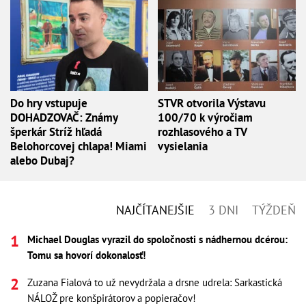
Do hry vstupuje
STVR otvorila Výstavu
DOHADZOVAČ: Známy
100/70 k výročiam
šperkár Stríž hľadá
rozhlasového a TV
Belohorcovej chlapa! Miami
vysielania
alebo Dubaj?
NAJČÍTANEJŠIE
3 DNI
TÝŽDEŇ
Michael Douglas vyrazil do spoločnosti s nádhernou dcérou:
Tomu sa hovorí dokonalosť!
Zuzana Fialová to už nevydržala a drsne udrela: Sarkastická
NÁLOŽ pre konšpirátorov a popieračov!