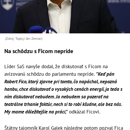
(Zdroj: Topky/ Ján Zemiar)
Na schôdzu s Ficom nepríde
Líder SaS navyše dodal, že diskutovať s Ficom na
avizovanú schôdzu do parlamentu nepríde.
"Keď pán
Robert Fico, ktorý zjavne pri tomto, čo napáchal, nepozná
hanbu, chce diskutovať o vysokých cenách energií, ja teda s
ním diskutovať nebudem. Ja nebudem sa pozerať na
teatrálne trhanie faktúr, nech si to robí kľudne, ale bez nás.
My mame dôležitejšie na práci,"
odkázal Ficovi.
Štátny tajomník Karol Galek následne potom pozval Fica