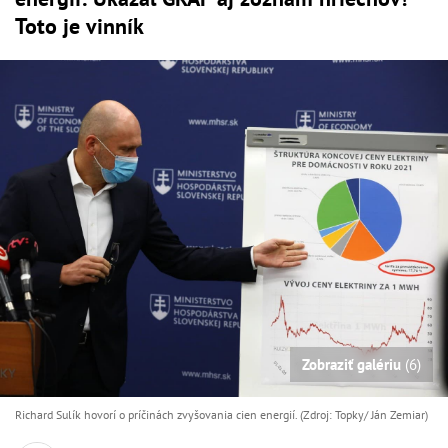
Toto je vinník
Zobraziť galériu
(6)
Richard Sulík hovorí o príčinách zvyšovania cien energií. (Zdroj: Topky/ Ján Zemiar)