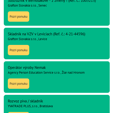
Sústružník v Bernolákove - 2 zmeny ! (Ref. č.: 1005213)
Grafton Slovakia s.r.o., Senec
Pozri ponuku
Skladník na VZV v Leviciach (Ref. č.: 4-21-44596)
Grafton Slovakia s.r.o., Levice
Pozri ponuku
Operátor výroby Nemak
Agency Person Education Service s.r.o., Žiar nad Hronom
Pozri ponuku
Rozvoz piva / skladník
YVATRADE PLUS, s.r.o., Bratislava