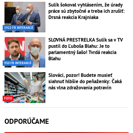
Sulík šokoval vyhlásením, že úrady
práce sú zbytočné a treba ich zrušiť:
Drsná reakcia Krajniaka
1922 FB INTERAKCIÍ
SLOVNÁ PRESTRELKA Sulík sa v TV
pustil do Ľuboša Blahu: Je to
parlamentný šašo! Tvrdá reakcia
Blahu
950 FB INTERAKCIÍ
Slováci, pozor! Budete musieť
siahnuť hlbšie do peňaženky: Čaká
nás vlna zdražovania potravín
FOTO
ODPORÚČAME