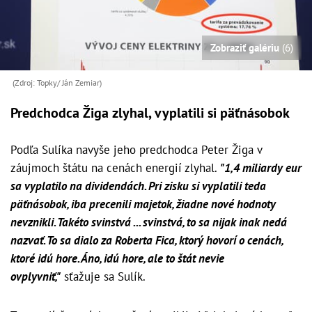
Zobraziť galériu
(6)
(Zdroj: Topky/ Ján Zemiar)
Predchodca Žiga zlyhal, vyplatili si päťnásobok
Podľa Sulíka navyše jeho predchodca Peter Žiga v
záujmoch štátu na cenách energií zlyhal.
"1,4 miliardy eur
sa vyplatilo na dividendách. Pri zisku si
vyplatili
teda
päťnásobok, iba precenili majetok, žiadne nové hodnoty
nevznikli. Takéto svinstvá ... svinstvá, to sa nijak inak nedá
nazvať. To sa dialo za Roberta Fica, ktorý hovorí o cenách,
ktoré idú hore. Áno, idú hore, ale to štát nevie
ovplyvniť,"
sťažuje sa Sulík.