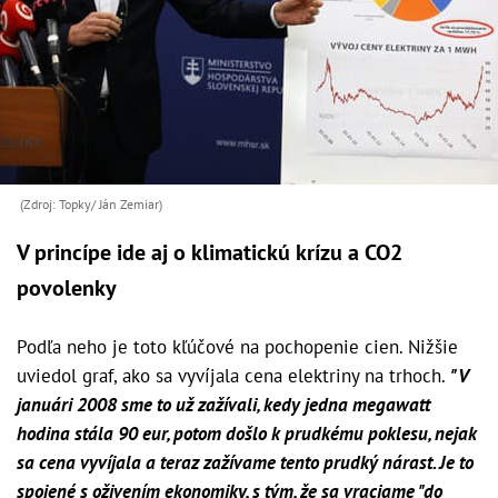
(Zdroj: Topky/ Ján Zemiar)
V princípe ide aj o klimatickú krízu a CO2
povolenky
Podľa neho je toto kľúčové na pochopenie cien. Nižšie
uviedol graf, ako sa vyvíjala cena elektriny na trhoch.
"V
januári 2008 sme to už zažívali, kedy jedna megawatt
hodina stála 90 eur, potom došlo k prudkému poklesu, nejak
sa cena vyvíjala a teraz zažívame tento prudký nárast. Je to
spojené s oživením ekonomiky, s tým, že sa vraciame "do