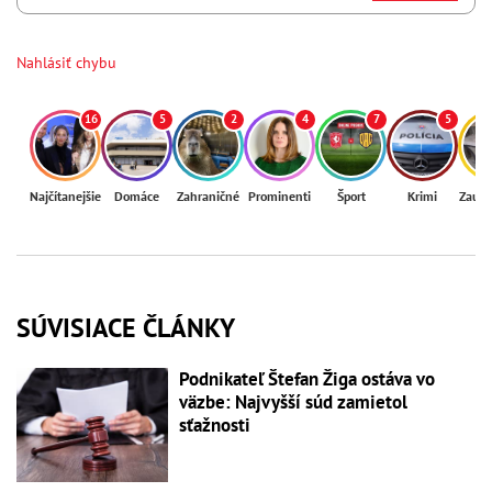
Nahlásiť chybu
16
5
2
4
7
5
Najčítanejšie
Domáce
Zahraničné
Prominenti
Šport
Krimi
Zaují
SÚVISIACE ČLÁNKY
Podnikateľ Štefan Žiga ostáva vo
väzbe: Najvyšší súd zamietol
sťažnosti