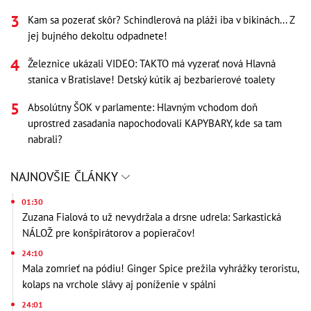
Kam sa pozerať skôr? Schindlerová na pláži iba v bikinách... Z
jej bujného dekoltu odpadnete!
Železnice ukázali VIDEO: TAKTO má vyzerať nová Hlavná
stanica v Bratislave! Detský kútik aj bezbarierové toalety
Absolútny ŠOK v parlamente: Hlavným vchodom doň
uprostred zasadania napochodovali KAPYBARY, kde sa tam
nabrali?
NAJNOVŠIE ČLÁNKY
01:30
Zuzana Fialová to už nevydržala a drsne udrela: Sarkastická
NÁLOŽ pre konšpirátorov a popieračov!
24:10
Mala zomrieť na pódiu! Ginger Spice prežila vyhrážky teroristu,
kolaps na vrchole slávy aj poníženie v spálni
24:01