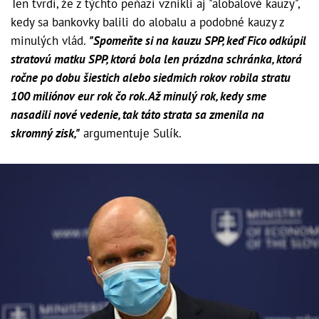
Ten tvrdí, že z týchto peňazí vznikli aj "alobalové kauzy",
kedy sa bankovky balili do alobalu a podobné kauzy z
minulých vlád.
"Spomeňte si na kauzu SPP, keď Fico odkúpil
stratovú matku SPP, ktorá bola len prázdna schránka, ktorá
ročne po dobu šiestich alebo siedmich rokov robila stratu
100 miliónov eur rok čo rok. Až minulý rok, kedy sme
nasadili nové vedenie, tak táto strata sa zmenila na
skromný zisk,"
argumentuje Sulík.