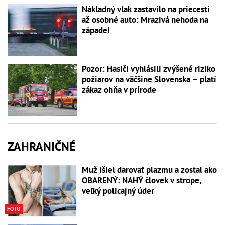
Nákladný vlak zastavilo na priecestí
až osobné auto: Mrazivá nehoda na
západe!
Pozor: Hasiči vyhlásili zvýšené riziko
požiarov na väčšine Slovenska – platí
zákaz ohňa v prírode
ZAHRANIČNÉ
Muž išiel darovať plazmu a zostal ako
OBARENÝ: NAHÝ človek v strope,
veľký policajný úder
FOTO