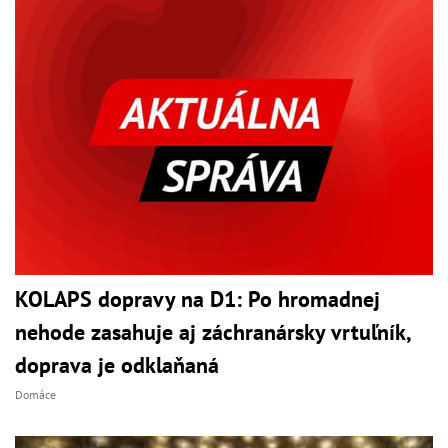
KOLAPS dopravy na D1: Po hromadnej
nehode zasahuje aj záchranársky vrtuľník,
doprava je odklaňaná
Domáce