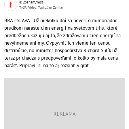
© Zoznam/msz
TASR,
Video
: Topky/Ján Zemiar
BRATISLAVA - Už niekoľko dní sa hovorí o mimoriadne
prudkom náraste cien energií na svetovom trhu, ktoré
predbežne ukazujú aj to, že zdražovaniu cien energií sa
nevyhneme ani my. Ovplyvniť ich vieme len cenou
distribúcie, no minister hospodárstva Richard Sulík už
teraz prichádza s predpoveďami, o koľko by mala cena
narásť. Pripravil si na to aj rozsiahly graf.