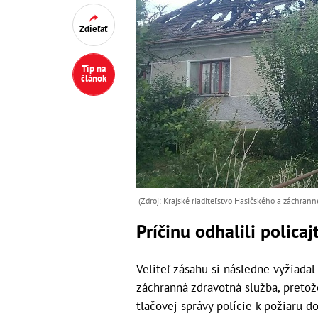
Zdieľať
Tip na
článok
(Zdroj: Krajské riaditeľstvo Hasičského a záchrann
Príčinu odhalili policajt
Veliteľ zásahu si následne vyžiadal
záchranná zdravotná služba, pretož
tlačovej správy polície k požiaru do