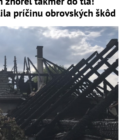
 zhorel takmer do tla!
ila príčinu obrovských škôd