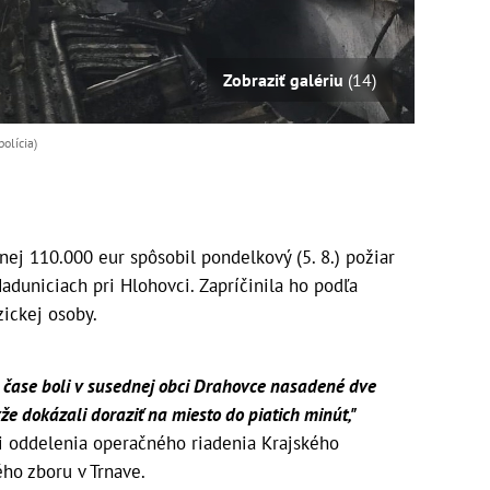
Zobraziť galériu
(14)
olícia)
j 110.000 eur spôsobil pondelkový (5. 8.) požiar
duniciach pri Hlohovci. Zapríčinila ho podľa
zickej osoby.
 čase boli v susednej obci Drahovce nasadené dve
kže dokázali doraziť na miesto do piatich minút,"
ci oddelenia operačného riadenia Krajského
ého zboru v Trnave.