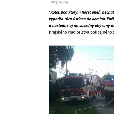
(Zdroj: polícia)
"Kotol, pod ktorým horel oheň, necha
vypadla rúra ústiaca do komína. Požiar
a následne aj na susedný obývaný d
Krajského riaditeľstva policajného 