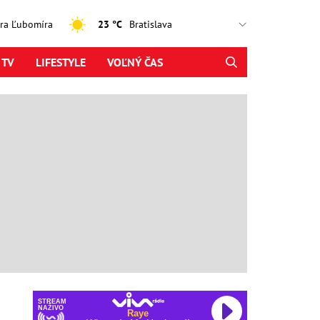
jtra Ľubomíra
23 °C
 TV
LIFESTYLE
VOĽNÝ ČAS
STREAM
NAŽIVO
Raye