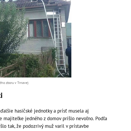
ého zboru v Trnave)
i
 ďalšie hasičské jednotky a prísť musela aj
e majiteľke jedného z domov prišlo nevoľno. Podľa
šlo tak, že podozrivý muž varil v prístavbe