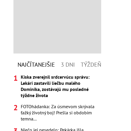
NAJČÍTANEJŠIE
3 DNI
TÝŽDEŇ
Kiska zverejnil srdcervúcu správu:
Lekári zastavili liečbu malého
Dominika, zostávajú mu posledné
týždne života
FOTOhádanka: Za úsmevom skrývala
ťažký životný boj! Prešla si obdobím
temna...
Niečo jej nesedelo: Pekárka išla