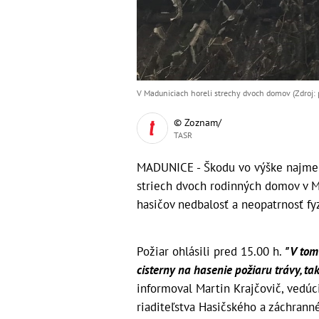
V Maduniciach horeli strechy dvoch domov (Zdroj: p
© Zoznam/
TASR
MADUNICE - Škodu vo výške najmene
striech dvoch rodinných domov v Ma
hasičov nedbalosť a neopatrnosť fy
Požiar ohlásili pred 15.00 h.
"V tom
cisterny na hasenie požiaru trávy, ta
informoval Martin Krajčovič, vedú
riaditeľstva Hasičského a záchrann