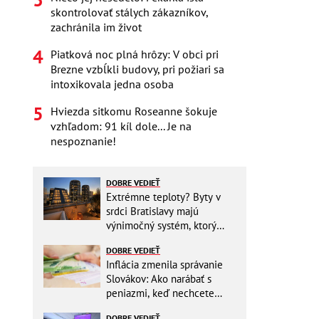
skontrolovať stálych zákazníkov,
zachránila im život
Piatková noc plná hrôzy: V obci pri
Brezne vzbĺkli budovy, pri požiari sa
intoxikovala jedna osoba
Hviezda sitkomu Roseanne šokuje
vzhľadom: 91 kíl dole... Je na
nespoznanie!
DOBRE VEDIEŤ
Extrémne teploty? Byty v
srdci Bratislavy majú
výnimočný systém, ktorý
ešte aj šetrí náklady
DOBRE VEDIEŤ
Inflácia zmenila správanie
Slovákov: Ako narábať s
peniazmi, keď nechcete
zbytočne riskovať?
DOBRE VEDIEŤ