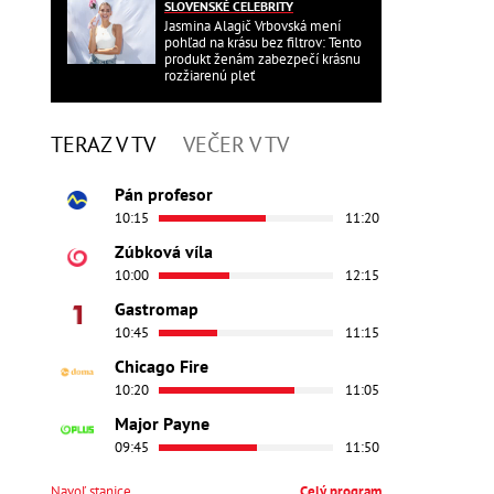
SLOVENSKÉ CELEBRITY
Jasmina Alagič Vrbovská mení
pohľad na krásu bez filtrov: Tento
produkt ženám zabezpečí krásnu
rozžiarenú pleť
TERAZ V TV
VEČER V TV
Pán profesor
10:15
11:20
Zúbková víla
10:00
12:15
Gastromap
10:45
11:15
Chicago Fire
10:20
11:05
Major Payne
09:45
11:50
Navoľ stanice
Celý program