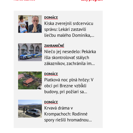
DOMÁCE
Kiska zverejnil srdcervúcu
správu: Lekári zastavili
liečbu malého Dominika,
zostávajú mu posledné
ZAHRANIČNÉ
týždne života
Niečo jej nesedelo: Pekárka
išla skontrolovať stálych
zákazníkov, zachránila im
život
DOMÁCE
Piatková noc plná hrôzy: V
obci pri Brezne vzbĺkli
budovy, pri požiari sa
intoxikovala jedna osoba
DOMÁCE
Krvavá dráma v
Krompachoch: Rodinné
spory riešili hromadnou
bitkou s lopatami a nožom!